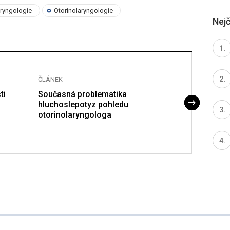
aryngologie
Otorinolaryngologie
Nejč
ČLÁNEK
ČLÁNE
ti
Současná problematika
Senzit
hluchoslepotyz pohledu
mode 
otorinolaryngologa
onemo