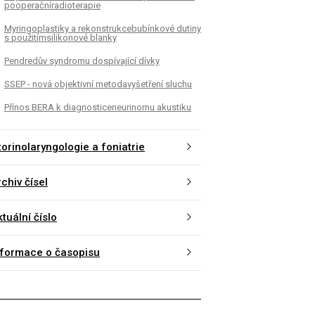
pooperačníradioterapie
Myringoplastiky a rekonstrukcebubínkové dutiny
s použitímsilikonové blanky
Pendredův syndromu dospívající dívky
SSEP - nová objektivní metodavyšetření sluchu
Přínos BERA k diagnosticeneurinomu akustiku
torinolaryngologie a foniatrie
chiv čísel
tuální číslo
nformace o časopisu