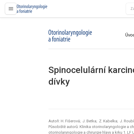
proLékaře.cz
Úvod
proLékaře.cz
Spinocelulární karci
dívky
Autoři: H. Fišerová; J. Betka; Z. Kabelka; J. Rou
Působiště autorů: Klinika otorinolaryngologie a chi
otorinolaryngologie a chirurgie hlavy a krku 1. LF