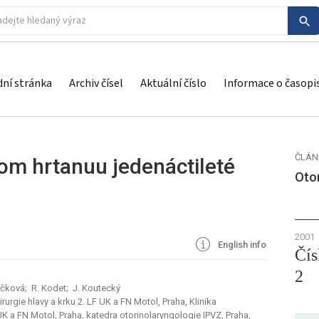
ní stránka
Archiv čísel
Aktuální číslo
Informace o časopi
ČLÁN
nom hrtanuu jedenáctileté
Otor
2001
English info
Čís
2
bíčková; R. Kodet; J. Koutecký
rurgie hlavy a krku 2. LF UK a FN Motol, Praha, Klinika
 UK a FN Motol, Praha, katedra otorinolaryngologie IPVZ, Praha,