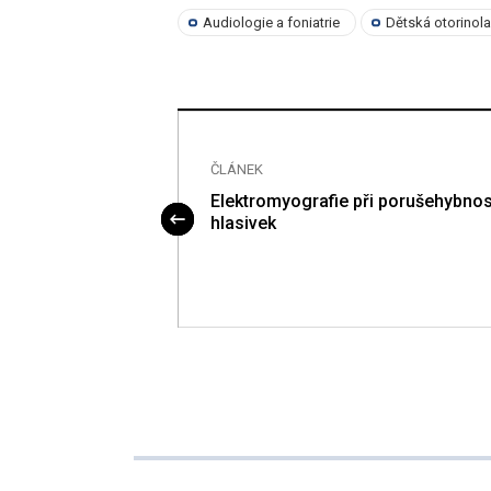
Audiologie a foniatrie
Dětská otorinol
ČLÁNEK
Elektromyografie při porušehybnos
omu akustiku
hlasivek