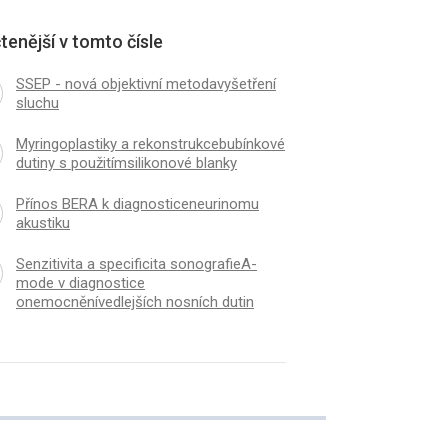
tenější v tomto čísle
SSEP - nová objektivní metodavyšetření
sluchu
Myringoplastiky a rekonstrukcebubínkové
K
ČLÁNEK
dutiny s použitímsilikonové blanky
ivita a specificita sonografieA-
Přínos zobrazovacíc
v diagnostice
diagnostiku nádorů n
Přínos BERA k diagnosticeneurinomu
akustiku
cněnívedlejších nosních dutin
Senzitivita a specificita sonografieA-
mode v diagnostice
onemocněnívedlejších nosních dutin