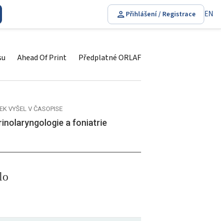
EN
Přihlášení / Registrace
su
Ahead Of Print
Předplatné ORLAF
EK VYŠEL V ČASOPISE
inolaryngologie a foniatrie
lo