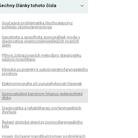
šechny články tohoto čísla
Současná problematika hluchoslepotyz
pohledu otorinolaryngologa
Senzitivita a specificita sonografieA-mode v
diagnostice onemocněnívedlejších nosních
dutin
Přínos zobrazovacích metodpro diagnostiku
nádorů nosohltanu
Klinické poznámky k patologiiretrofaryngeálního
prostoru
Elektromyografie při porušehybnosti hlasivek
Spinocelulární karcinom hrtanuu jedenáctileté
dívky
Diagnostika a rehabilitaceu orofaryngeálních
dysfagií
Řešení glotické stenózy pomocílaryngeálního
kýlu
Hojení dočasné mandibulotomiev podmínkách