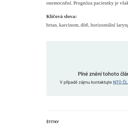
onemocnění. Prognóza pacientky je vša
Klíčová slova:
hrtan, karcinom, dítě, horizontální lary
Plné znění tohoto člá
V případě zájmu kontaktujte
NTO ČL
ŠTÍTKY