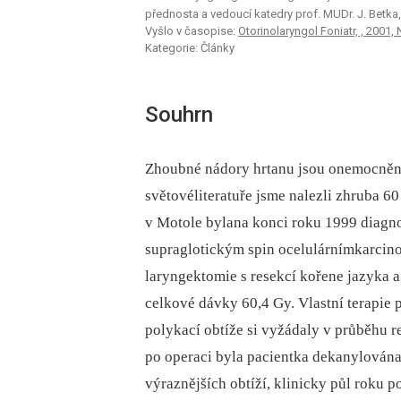
přednosta a vedoucí katedry prof. MUDr. J. Betka,
Vyšlo v časopise:
Otorinolaryngol Foniatr, , 2001, 
Kategorie: Články
Souhrn
Zhoubné nádory hrtanu jsou onemocněn
světovéliteratuře jsme nalezli zhruba 
v Motole bylana konci roku 1999 diagnos
supraglotickým spin ocelulárnímkarcin
laryngektomie s resekcí kořene jazyka a
celkové dávky 60,4 Gy. Vlastní terapie 
polykací obtíže si vyžádaly v průběhu r
po operaci byla pacientka dekanylována
výraznějších obtíží, klinicky půl roku