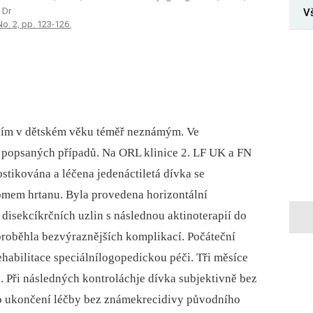
 Dr
V
No. 2, pp. 123-126.
ím v dětském věku téměř neznámým. Ve
60 popsaných případů. Na ORL klinice 2. LF UK a FN
tikována a léčena jedenáctiletá dívka se
omem hrtanu. Byla provedena horizontální
 disekcíkrčních uzlin s následnou aktinoterapií do
proběhla bezvýraznějších komplikací. Počáteční
ehabilitace speciálnílogopedickou péči. Tři měsíce
. Při následných kontroláchje dívka subjektivně bez
 po ukončení léčby bez známekrecidivy původního