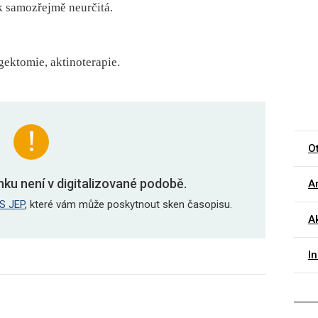
k samozřejmě neurčitá.
ngektomie, aktinoterapie.
O
nku není v digitalizované podobě.
Ar
S JEP
, které vám může poskytnout sken časopisu.
Ak
I