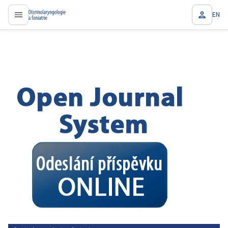
EN
proLékaře.cz