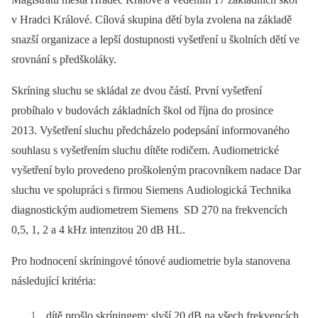
v Hradci Králové. Cílová skupina dětí byla zvolena na základě
snazší organizace a lepší dostupnosti vyšetření u školních dětí ve
srovnání s předškoláky.
Skríning sluchu se skládal ze dvou částí. První vyšetření
probíhalo v budovách základních škol od října do prosince
2013. Vyšetření sluchu předcházelo podepsání informovaného
souhlasu s vyšetřením sluchu dítěte rodičem. Audiometrické
vyšetření bylo provedeno proškoleným pracovníkem nadace Dar
sluchu ve spolupráci s firmou Siemens Audiologická Technika
diagnostickým audiometrem Siemens SD 270 na frekvencích
0,5, 1, 2 a 4 kHz intenzitou 20 dB HL.
Pro hodnocení skríningové tónové audiometrie byla stanovena
následující kritéria:
dítě prošlo skríningem: slyší 20 dB na všech frekvencích