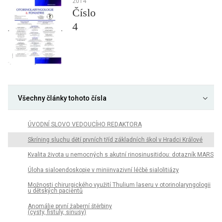
2014
Číslo
4
Všechny články tohoto čísla
ÚVODNÍ SLOVO VEDOUCÍHO REDAKTORA
Skríning sluchu dětí prvních tříd základních škol v Hradci Králové
Kvalita života u nemocných s akutní rinosinusitidou: dotazník MARS
Úloha sialoendoskopie v miniinvazivní léčbě sialolitiázy
Možnosti chirurgického využití Thulium laseru v otorinolaryngologii
u dětských pacientů
Anomálie první žaberní štěrbiny
(cysty, fistuly, sinusy)