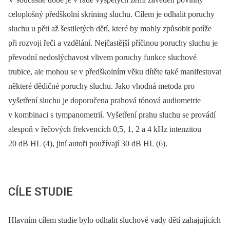
celoplošný předškolní skríning sluchu. Cílem je odhalit poruchy
sluchu u pěti až šestiletých dětí, které by mohly způsobit potíže
při rozvoji řeči a vzdělání. Nejčastější příčinou poruchy sluchu je
převodní nedoslýchavost vlivem poruchy funkce sluchové
trubice, ale mohou se v předškolním věku dítěte také manifestovat
některé dědičné poruchy sluchu. Jako vhodná metoda pro
vyšetření sluchu je doporučena prahová tónová audiometrie
v kombinaci s tympanometrií. Vyšetření prahu sluchu se provádí
alespoň v řečových frekvencích 0,5, 1, 2 a 4 kHz intenzitou
20 dB HL (4), jiní autoři používají 30 dB HL (6).
CÍLE STUDIE
Hlavním cílem studie bylo odhalit sluchové vady dětí zahajujících