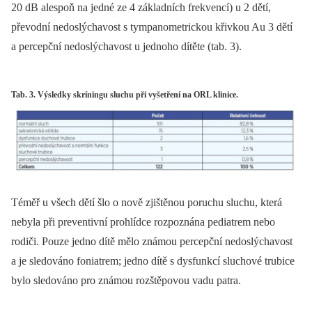
20 dB alespoň na jedné ze 4 základních frekvencí) u 2 dětí,
převodní nedoslýchavost s tympanometrickou křivkou Au 3 dětí
a percepční nedoslýchavost u jednoho dítěte (tab. 3).
Tab. 3. Výsledky skríningu sluchu při vyšetření na ORL klinice.
Téměř u všech dětí šlo o nově zjištěnou poruchu sluchu, která
nebyla při preventivní prohlídce rozpoznána pediatrem nebo
rodiči. Pouze jedno dítě mělo známou percepční nedoslýchavost
a je sledováno foniatrem; jedno dítě s dysfunkcí sluchové trubice
bylo sledováno pro známou rozštěpovou vadu patra.