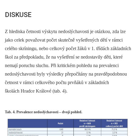
DISKUSE
Z hlediska četnosti výskytu nedoslýchavosti je otázkou, zda lze
jako celek považovat počet skutečně vyšetřených dětí v rámci
celého skríningu, nebo celkový počet žáků v 1. třídách základních
škol za předpokladu, že na vyšetření se nedostavily děti, které
nemají poruchu sluchu. Při kritickém pohledu na prevalenci
nedoslýchavosti byly výsledky přepočítány na pravděpodobnou
četnost v rámci celkového počtu prvňáků v základních
školách Hradce Králové (tab. 4).
Tab. 4. Prevalence nedoslýchavosti – dvojí pohled.