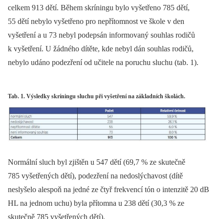
celkem 913 dětí. Během skríningu bylo vyšetřeno 785 dětí,
55 dětí nebylo vyšetřeno pro nepřítomnost ve škole v den
vyšetření a u 73 nebyl podepsán informovaný souhlas rodičů
k vyšetření. U žádného dítěte, kde nebyl dán souhlas rodičů,
nebylo udáno podezření od učitele na poruchu sluchu (tab. 1).
Tab. 1. Výsledky skríningu sluchu při vyšetření na základních školách.
Normální sluch byl zjištěn u 547 dětí (69,7 % ze skutečně
785 vyšetřených dětí), podezření na nedoslýchavost (dítě
neslyšelo alespoň na jedné ze čtyř frekvencí tón o intenzitě 20 dB
HL na jednom uchu) byla přítomna u 238 dětí (30,3 % ze
skutečně 785 vyšetřených dětí).