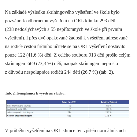
Na základě výsledku skríningového vyšetření ve škole bylo
pozváno k odbornému vyšetření na ORL kliniku 293 dětí
(238 nedoslýchavých a 55 nepřítomných ve škole při prvním
vyšetření). I přes dvě opakované žádosti k vyšetření adresované
na rodiče cestou třídního učitele se na ORL vyšetření dostavilo
pouze 122 (41,6 %) dětí. Z celého souboru 913 dětí prošlo celým
skríningem 669 (73,3 %) dětí, naopak skríningem neprošlo
z důvodu nespolupráce rodičů 244 dětí (26,7 %) (tab. 2).
Tab. 2. Kompliance k vyšetření sluchu.
V průběhu vyšetření na ORL klinice byl zjištěn normální sluch