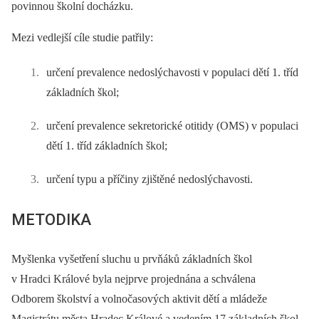
povinnou školní docházku.
Mezi vedlejší cíle studie patřily:
určení prevalence nedoslýchavosti v populaci dětí 1. tříd
základních škol;
určení prevalence sekretorické otitidy (OMS) v populaci
dětí 1. tříd základních škol;
určení typu a příčiny zjištěné nedoslýchavosti.
METODIKA
Myšlenka vyšetření sluchu u prvňáků základních škol
v Hradci Králové byla nejprve projednána a schválena
Odborem školství a volnočasových aktivit dětí a mládeže
Magistrátu města Hradec Králové a vedením 17 základních škol