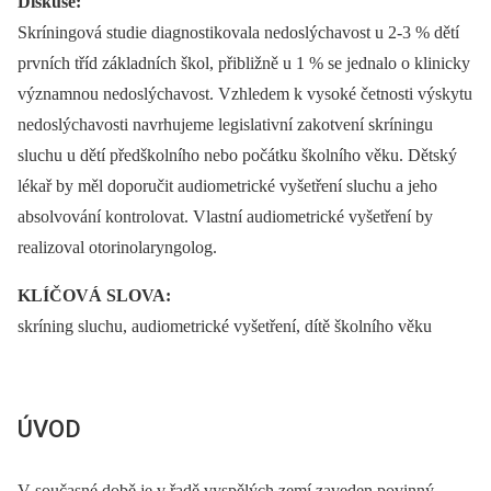
Diskuse:
Skríningová studie diagnostikovala nedoslýchavost u 2-3 % dětí
prvních tříd základních škol, přibližně u 1 % se jednalo o klinicky
významnou nedoslýchavost. Vzhledem k vysoké četnosti výskytu
nedoslýchavosti navrhujeme legislativní zakotvení skríningu
sluchu u dětí předškolního nebo počátku školního věku. Dětský
lékař by měl doporučit audiometrické vyšetření sluchu a jeho
absolvování kontrolovat. Vlastní audiometrické vyšetření by
realizoval otorinolaryngolog.
KLÍČOVÁ SLOVA:
skríning sluchu, audiometrické vyšetření, dítě školního věku
ÚVOD
V současné době je v řadě vyspělých zemí zaveden povinný