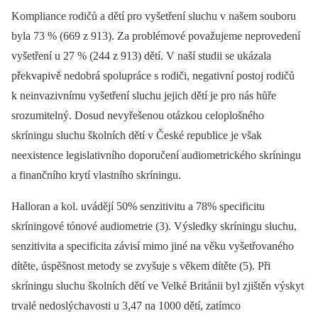
Kompliance rodičů a dětí pro vyšetření sluchu v našem souboru
byla 73 % (669 z 913). Za problémové považujeme neprovedení
vyšetření u 27 % (244 z 913) dětí. V naší studii se ukázala
překvapivě nedobrá spolupráce s rodiči, negativní postoj rodičů
k neinvazivnímu vyšetření sluchu jejich dětí je pro nás hůře
srozumitelný. Dosud nevyřešenou otázkou celoplošného
skríningu sluchu školních dětí v České republice je však
neexistence legislativního doporučení audiometrického skríningu
a finančního krytí vlastního skríningu.
Halloran a kol. uvádějí 50% senzitivitu a 78% specificitu
skríningové tónové audiometrie (3). Výsledky skríningu sluchu,
senzitivita a specificita závisí mimo jiné na věku vyšetřovaného
dítěte, úspěšnost metody se zvyšuje s věkem dítěte (5). Při
skríningu sluchu školních dětí ve Velké Británii byl zjištěn výskyt
trvalé nedoslýchavosti u 3,47 na 1000 dětí, zatímco