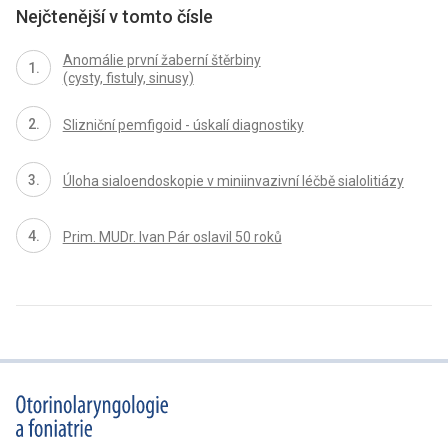
Nejčtenější v tomto čísle
Anomálie první žaberní štěrbiny
(cysty, fistuly, sinusy)
Slizniční pemfigoid - úskalí diagnostiky
Úloha sialoendoskopie v miniinvazivní léčbě sialolitiázy
Prim. MUDr. Ivan Pár oslavil 50 roků
proLékaře.cz