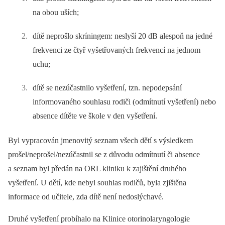
na obou uších;
dítě neprošlo skríningem: neslyší 20 dB alespoň na jedné
frekvenci ze čtyř vyšetřovaných frekvencí na jednom
uchu;
dítě se nezúčastnilo vyšetření, tzn. nepodepsání
informovaného souhlasu rodiči (odmítnutí vyšetření) nebo
absence dítěte ve škole v den vyšetření.
Byl vypracován jmenovitý seznam všech dětí s výsledkem
prošel/neprošel/nezúčastnil se z důvodu odmítnutí či absence
a seznam byl předán na ORL kliniku k zajištění druhého
vyšetření. U dětí, kde nebyl souhlas rodičů, byla zjištěna
informace od učitele, zda dítě není nedoslýchavé.
Druhé vyšetření probíhalo na Klinice otorinolaryngologie