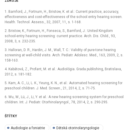
ZDROJE
1. Bamford, J., Fortnum, H., Bristow, K. et al.: Current practice, accuracy,
effectiveness and cost-effectiveness of the school entry hearing screen.
Health. Technol. Assess., 32, 2007, 11, s. 1-168.
2. Bristow, K., Fortnum, H., Fonseca, S., Bamford, J.: United Kingdom
school-entry hearing screening: current practice. Arch. Dis. Child., 93,
2008, 3, s. 232-235.
3. Halloran, D. R., Hardin, J. M., Wall, T. C.: Validity of pure-tone hearing
screening at well-child visits. Arch. Pediatr. Adolesc. Med., 163, 2009, 2, s.
158-163.
4. Kabátová, Z., Profant, M. et al.: Audiológia. Grada publishing, Bratislava,
2012, s. 181-182.
5. Kam, A. C., Li, L. K., Yeung, K. N., et al.: Automated hearing screening for
preschool children. J. Med. Screen., 21, 2014, 2, s. 71-75.
6. Wu, W., Lü, J., Li, Y. et al.: A new hearing screening system for preschool
children. Int. J. Pediatr. Otorhinolaryngol., 78, 2014, 2, s. 290-295.
ŠTÍTKY
Audiologie a foniatrie
Dětská otorinolaryngologie