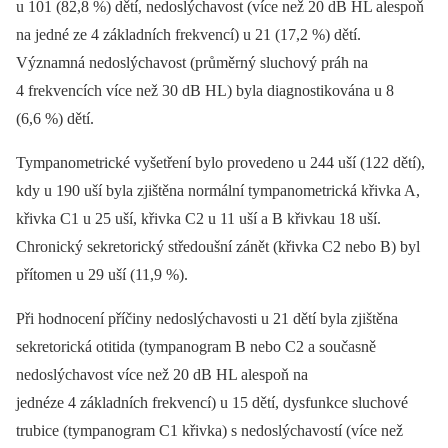
u 101 (82,8 %) dětí, nedoslýchavost (více než 20 dB HL alespoň
na jedné ze 4 základních frekvencí) u 21 (17,2 %) dětí.
Významná nedoslýchavost (průměrný sluchový práh na
4 frekvencích více než 30 dB HL) byla diagnostikována u 8
(6,6 %) dětí.
Tympanometrické vyšetření bylo provedeno u 244 uší (122 dětí),
kdy u 190 uší byla zjištěna normální tympanometrická křivka A,
křivka C1 u 25 uší, křivka C2 u 11 uší a B křivkau 18 uší.
Chronický sekretorický středoušní zánět (křivka C2 nebo B) byl
přítomen u 29 uší (11,9 %).
Při hodnocení příčiny nedoslýchavosti u 21 dětí byla zjištěna
sekretorická otitida (tympanogram B nebo C2 a současně
nedoslýchavost více než 20 dB HL alespoň na
jednéze 4 základních frekvencí) u 15 dětí, dysfunkce sluchové
trubice (tympanogram C1 křivka) s nedoslýchavostí (více než