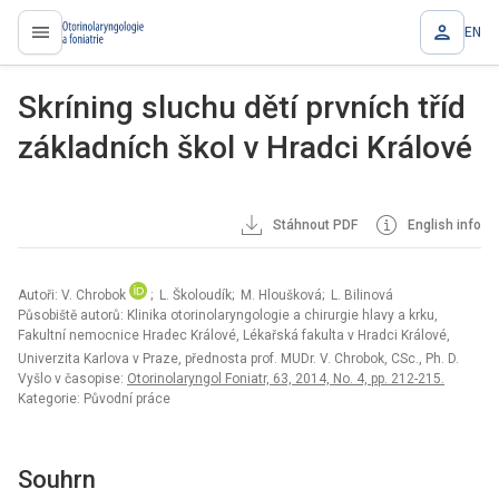
EN
proLékaře.cz
Skríning sluchu dětí prvních tříd
základních škol v Hradci Králové
Stáhnout PDF
English info
Autoři: V. Chrobok
; L. Školoudík; M. Hloušková; L. Bilinová
Působiště autorů: Klinika otorinolaryngologie a chirurgie hlavy a krku,
Fakultní nemocnice Hradec Králové, Lékařská fakulta v Hradci Králové,
Univerzita Karlova v Praze, přednosta prof. MUDr. V. Chrobok, CSc., Ph. D.
Vyšlo v časopise:
Otorinolaryngol Foniatr, 63, 2014, No. 4, pp. 212-215.
Kategorie: Původní práce
Souhrn