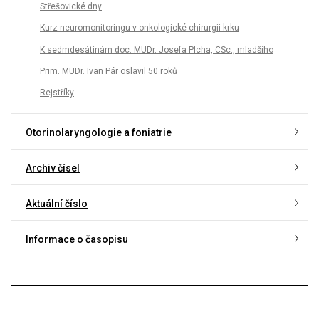
Střešovické dny
Kurz neuromonitoringu v onkologické chirurgii krku
K sedmdesátinám doc. MUDr. Josefa Plcha, CSc., mladšího
Prim. MUDr. Ivan Pár oslavil 50 roků
Rejstříky
Otorinolaryngologie a foniatrie
Archiv čísel
Aktuální číslo
Informace o časopisu