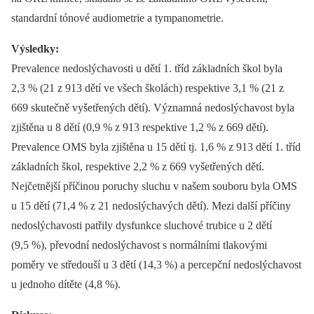
standardní tónové audiometrie a tympanometrie.
Výsledky:
Prevalence nedoslýchavosti u dětí 1. tříd základních škol byla
2,3 % (21 z 913 dětí ve všech školách) respektive 3,1 % (21 z
669 skutečně vyšetřených dětí). Významná nedoslýchavost byla
zjištěna u 8 dětí (0,9 % z 913 respektive 1,2 % z 669 dětí).
Prevalence OMS byla zjištěna u 15 dětí tj. 1,6 % z 913 dětí 1. tříd
základních škol, respektive 2,2 % z 669 vyšetřených dětí.
Nejčetnější příčinou poruchy sluchu v našem souboru byla OMS
u 15 dětí (71,4 % z 21 nedoslýchavých dětí). Mezi další příčiny
nedoslýchavosti patřily dysfunkce sluchové trubice u 2 dětí
(9,5 %), převodní nedoslýchavost s normálními tlakovými
poměry ve středouší u 3 dětí (14,3 %) a percepční nedoslýchavost
u jednoho dítěte (4,8 %).