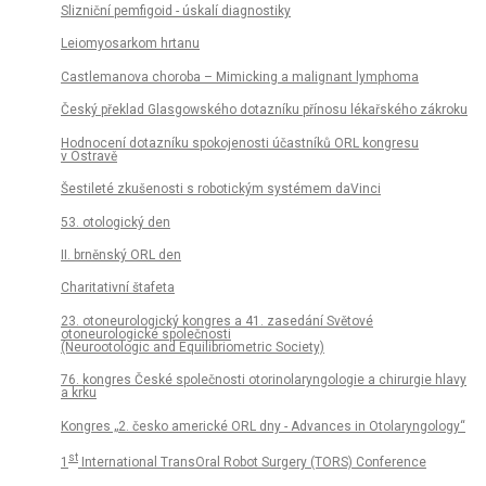
Slizniční pemfigoid - úskalí diagnostiky
Leiomyosarkom hrtanu
Castlemanova choroba – Mimicking a malignant lymphoma
Český překlad Glasgowského dotazníku přínosu lékařského zákroku
Hodnocení dotazníku spokojenosti účastníků ORL kongresu
v Ostravě
Šestileté zkušenosti s robotickým systémem daVinci
53. otologický den
II. brněnský ORL den
Charitativní štafeta
23. otoneurologický kongres a 41. zasedání Světové
otoneurologické společnosti
(Neurootologic and Equilibriometric Society)
76. kongres České společnosti otorinolaryngologie a chirurgie hlavy
a krku
Kongres „2. česko americké ORL dny - Advances in Otolaryngology“
st
1
International TransOral Robot Surgery (TORS) Conference