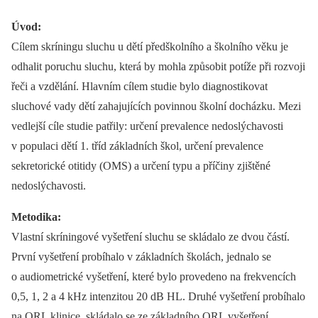
Úvod:
Cílem skríningu sluchu u dětí předškolního a školního věku je
odhalit poruchu sluchu, která by mohla způsobit potíže při rozvoji
řeči a vzdělání. Hlavním cílem studie bylo diagnostikovat
sluchové vady dětí zahajujících povinnou školní docházku. Mezi
vedlejší cíle studie patřily: určení prevalence nedoslýchavosti
v populaci dětí 1. tříd základních škol, určení prevalence
sekretorické otitidy (OMS) a určení typu a příčiny zjištěné
nedoslýchavosti.
Metodika:
Vlastní skríningové vyšetření sluchu se skládalo ze dvou částí.
První vyšetření probíhalo v základních školách, jednalo se
o audiometrické vyšetření, které bylo provedeno na frekvencích
0,5, 1, 2 a 4 kHz intenzitou 20 dB HL. Druhé vyšetření probíhalo
na ORL klinice, skládalo se ze základního ORL vyšetření,