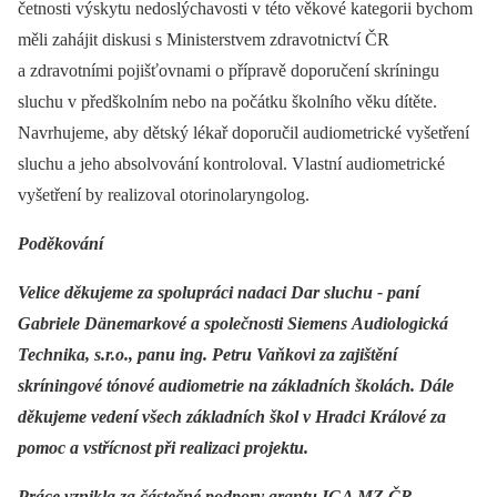
četnosti výskytu nedoslýchavosti v této věkové kategorii bychom
měli zahájit diskusi s Ministerstvem zdravotnictví ČR
a zdravotními pojišťovnami o přípravě doporučení skríningu
sluchu v předškolním nebo na počátku školního věku dítěte.
Navrhujeme, aby dětský lékař doporučil audiometrické vyšetření
sluchu a jeho absolvování kontroloval. Vlastní audiometrické
vyšetření by realizoval otorinolaryngolog.
Poděkování
Velice děkujeme za spolupráci nadaci Dar sluchu -⁠ paní
Gabriele Dänemarkové a společnosti Siemens Audiologická
Technika, s.r.o., panu ing. Petru Vaňkovi za zajištění
skríningové tónové audiometrie na základních školách. Dále
děkujeme vedení všech základních škol v Hradci Králové za
pomoc a vstřícnost při realizaci projektu.
Práce vznikla za částečné podpory grantu IGA MZ ČR