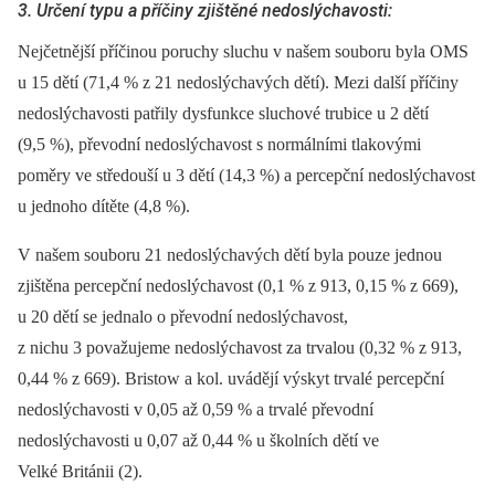
3. Určení typu a příčiny zjištěné nedoslýchavosti:
Nejčetnější příčinou poruchy sluchu v našem souboru byla OMS
u 15 dětí (71,4 % z 21 nedoslýchavých dětí). Mezi další příčiny
nedoslýchavosti patřily dysfunkce sluchové trubice u 2 dětí
(9,5 %), převodní nedoslýchavost s normálními tlakovými
poměry ve středouší u 3 dětí (14,3 %) a percepční nedoslýchavost
u jednoho dítěte (4,8 %).
V našem souboru 21 nedoslýchavých dětí byla pouze jednou
zjištěna percepční nedoslýchavost (0,1 % z 913, 0,15 % z 669),
u 20 dětí se jednalo o převodní nedoslýchavost,
z nichu 3 považujeme nedoslýchavost za trvalou (0,32 % z 913,
0,44 % z 669). Bristow a kol. uvádějí výskyt trvalé percepční
nedoslýchavosti v 0,05 až 0,59 % a trvalé převodní
nedoslýchavosti u 0,07 až 0,44 % u školních dětí ve
Velké Británii (2).