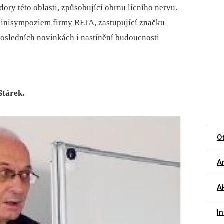
ory této oblasti, způsobující obrnu lícního nervu.
inisympoziem firmy REJA, zastupující značku
posledních novinkách i nastínění budoucnosti
Stárek.
O
Ar
Ak
I