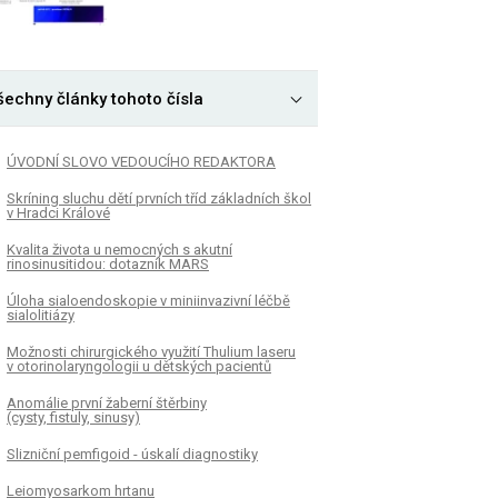
šechny články tohoto čísla
ÚVODNÍ SLOVO VEDOUCÍHO REDAKTORA
Skríning sluchu dětí prvních tříd základních škol
v Hradci Králové
Kvalita života u nemocných s akutní
rinosinusitidou: dotazník MARS
Úloha sialoendoskopie v miniinvazivní léčbě
sialolitiázy
Možnosti chirurgického využití Thulium laseru
v otorinolaryngologii u dětských pacientů
Anomálie první žaberní štěrbiny
(cysty, fistuly, sinusy)
Slizniční pemfigoid - úskalí diagnostiky
Leiomyosarkom hrtanu