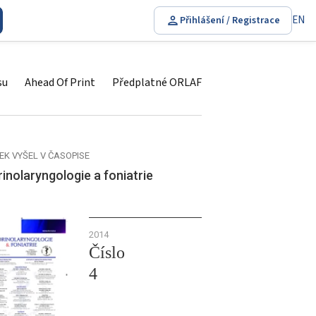
EN
Přihlášení / Registrace
su
Ahead Of Print
Předplatné ORLAF
EK VYŠEL V ČASOPISE
inolaryngologie a foniatrie
2014
Číslo
4