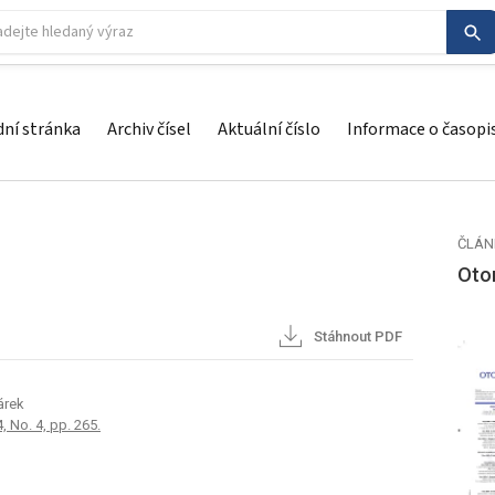
ní stránka
Archiv čísel
Aktuální číslo
Informace o časopi
ČLÁN
Otor
Stáhnout PDF
árek
, No. 4, pp. 265.