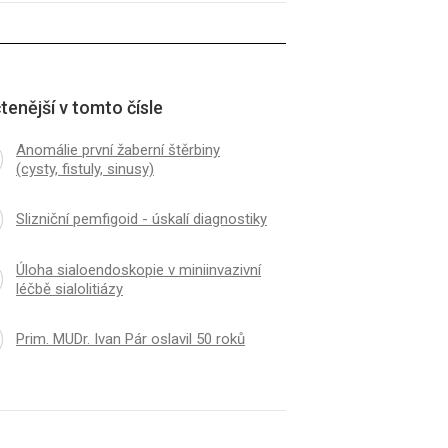
tenější v tomto čísle
Anomálie první žaberní štěrbiny
(cysty, fistuly, sinusy)
Slizniční pemfigoid - úskalí diagnostiky
Úloha sialoendoskopie v miniinvazivní
léčbě sialolitiázy
Prim. MUDr. Ivan Pár oslavil 50 roků