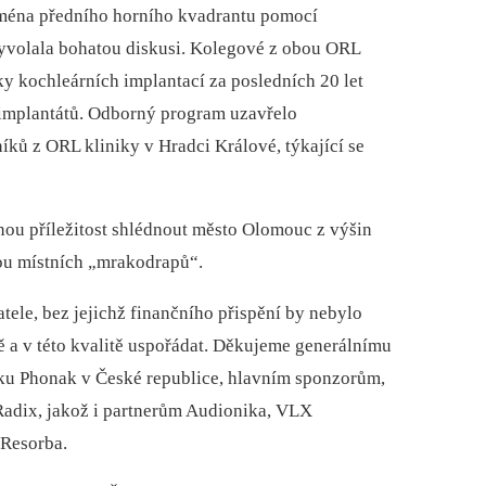
ména předního horního kvadrantu pomocí
vyvolala bohatou diskusi. Kolegové z obou ORL
ky kochleárních implantací za posledních 20 let
 implantátů. Odborný program uzavřelo
ků z ORL kliniky v Hradci Králové, týkající se
nou příležitost shlédnout město Olomouc z výšin
ou místních „mrakodrapů“.
le, bez jejichž finančního přispění by nebylo
ě a v této kvalitě uspořádat. Děkujeme generálnímu
čku Phonak v České republice, hlavním sponzorům,
Radix, jakož i partnerům Audionika, VLX
 Resorba.