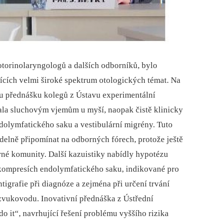
otorinolaryngologů a dalších odborníků, bylo
ících velmi široké spektrum otologických témat. Na
kou přednášku kolegů z Ústavu experimentální
ala sluchovým vjemům u myší, naopak čistě klinicky
olymfatického saku a vestibulární migrény. Tuto
delně připomínat na odborných fórech, protože ještě
né komunity. Další kazuistiky nabídly hypotézu
kompresích endolymfatického saku, indikované pro
igrafie při diagnóze a zejména při určení trvání
 zvukovodu. Inovativní přednáška z Ústřední
 it“, navrhující řešení problému vyššího rizika