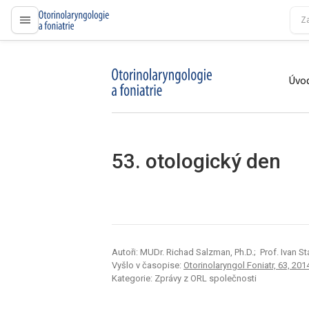
proLékaře.cz
Úvod
proLékaře.cz
53. otologický den
Autoři: MUDr. Richad Salzman, Ph.D.; Prof. Ivan St
Vyšlo v časopise:
Otorinolaryngol Foniatr, 63, 2014
Kategorie: Zprávy z ORL společnosti