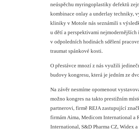
neúspěchu myringoplastiky defektů zej
kombinace onlay a underlay techniky, 
kliniky v Motole nás seznámili s výsled
u dětí a perspektivami nejmodernějších
v odpoledních hodinách sdělení pracovní
traumat spánkové kosti.
O přestávce mnozí z nás využili jedineč
budovy kongresu, která je jedním ze dv
Na závěr nesmíme opomenout vystavovate
možno kongres na takto prestižním míst
partnerovi, firmě REJA zastupující zna
firmám Aima, Medicom International a 
International, S&D Pharma CZ, Widex a