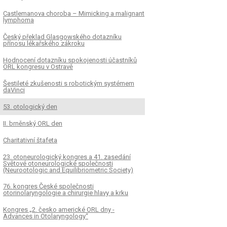
Castlemanova choroba – Mimicking a malignant
lymphoma
Český překlad Glasgowského dotazníku
přínosu lékařského zákroku
Hodnocení dotazníku spokojenosti účastníků
ORL kongresu v Ostravě
Šestileté zkušenosti s robotickým systémem
daVinci
53. otologický den
II. brněnský ORL den
Charitativní štafeta
23. otoneurologický kongres a 41. zasedání
Světové otoneurologické společnosti
(Neurootologic and Equilibriometric Society)
76. kongres České společnosti
otorinolaryngologie a chirurgie hlavy a krku
Kongres „2. česko americké ORL dny -
Advances in Otolaryngology“