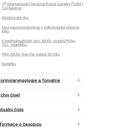
st
1
International TransOral Robot Surgery (TORS)
Conference
Střešovické dny
Kurz neuromonitoringu v onkologické chirurgii
krku
K sedmdesátinám doc. MUDr. Josefa Plcha,
CSc., mladšího
Prim. MUDr. Ivan Pár oslavil 50 roků
Rejstříky
torinolaryngologie a foniatrie
chiv čísel
tuální číslo
nformace o časopisu