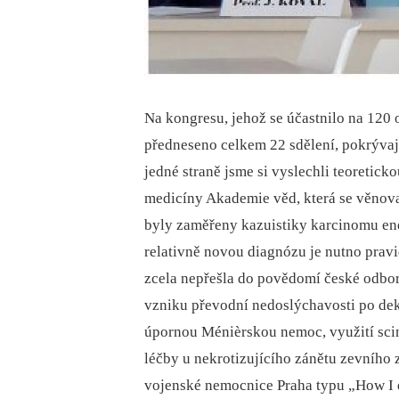
Na kongresu, jehož se účastnilo na 120 
předneseno celkem 22 sdělení, pokrývaj
jedné straně jsme si vyslechli teoretic
medicíny Akademie věd, která se věnov
byly zaměřeny kazuistiky karcinomu end
relativně novou diagnózu je nutno pravi
zcela nepřešla do povědomí české odbor
vzniku převodní nedoslýchavosti po de
úpornou Ménièrskou nemoc, využití scint
léčby u nekrotizujícího zánětu zevního
vojenské nemocnice Praha typu „How I do