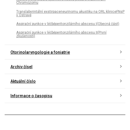
Chromozomu
Translabyrintální exstirpaceneurinomu akustiku na ORL kliniceFNsP
v Ostravě
Aspirační punkce v léčběperitonzilárního abscesu I(Obecná část)
Aspirační punkce v léčběperitonzilárního abscesu II(První
zkušenosti)
Otorinolaryngologie a foniatrie
Archiv čísel
Aktuální číslo
Informace o časopisu