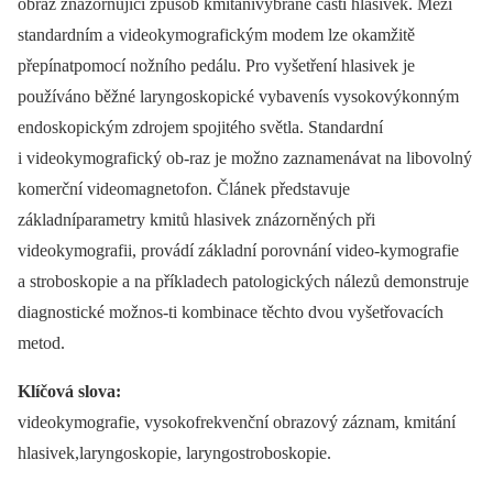
obraz znázorňující způsob kmitánívybrané části hlasivek. Mezi
standardním a videokymografickým modem lze okamžitě
přepínatpomocí nožního pedálu. Pro vyšetření hlasivek je
používáno běžné laryngoskopické vybavenís vysokovýkonným
endoskopickým zdrojem spojitého světla. Standardní
i videokymografický ob-raz je možno zaznamenávat na libovolný
komerční videomagnetofon. Článek představuje
základníparametry kmitů hlasivek znázorněných při
videokymografii, provádí základní porovnání video-kymografie
a stroboskopie a na příkladech patologických nálezů demonstruje
diagnostické možnos-ti kombinace těchto dvou vyšetřovacích
metod.
Klíčová slova:
videokymografie, vysokofrekvenční obrazový záznam, kmitání
hlasivek,laryngoskopie, laryngostroboskopie.