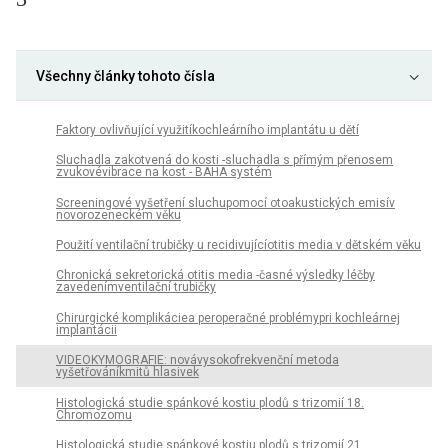
Všechny články tohoto čísla
Faktory ovlivňující využitíkochleárního implantátu u dětí
Sluchadla zakotvená do kosti -sluchadla s přímým přenosem
zvukovévibrace na kost - BAHA systém
Screeningové vyšetření sluchupomocí otoakustických emisív
novorozeneckém věku
Použití ventilační trubičky u recidivujícíotitis media v dětském věku
Chronická sekretorická otitis media -časné výsledky léčby
zavedenímventilační trubičky
Chirurgické komplikáciea peroperačné problémypri kochleárnej
implantácii
VIDEOKYMOGRAFIE: novávysokofrekvenční metoda
vyšetřováníkmitů hlasivek
Histologická studie spánkové kostiu plodů s trizomií 18.
Chromozomu
Histologická studie spánkové kostiu plodů s trizomií 21.