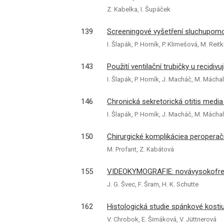
Z. Kabelka, I. Šupáček
139
Screeningové vyšetření sluchupom
I. Šlapák, P. Horník, P. Klimešová, M. Rei
143
Použití ventilační trubičky u recidiv
I. Šlapák, P. Horník, J. Macháč, M. Mácha
146
Chronická sekretorická otitis media
I. Šlapák, P. Horník, J. Macháč, M. Mácha
150
Chirurgické komplikáciea peroperač
M. Profant, Z. Kabátová
155
VIDEOKYMOGRAFIE: novávysokofrekv
J. G. Švec, F. Šram, H. K. Schutte
162
Histologická studie spánkové kosti
V. Chrobok, E. Šimáková, V. Jüttnerová