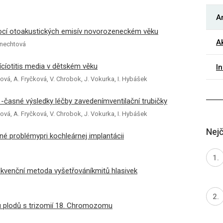
Ar
ocí otoakustických emisív novorozeneckém věku
Ak
tknechtová
ujícíotitis media v dětském věku
I
lová, A. Fryčková, V. Chrobok, J. Vokurka, I. Hybášek
 -časné výsledky léčby zavedenímventilační trubičky
lová, A. Fryčková, V. Chrobok, J. Vokurka, I. Hybášek
Nejč
né problémypri kochleárnej implantácii
enční metoda vyšetřováníkmitů hlasivek
u plodů s trizomií 18. Chromozomu