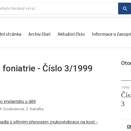
ní stránka
Archiv čísel
Aktuální číslo
Informace o časopi
Otor
 foniatrie - Číslo 3/1999
1999
Čís
ho implantátu u dětí
3
, M. Doubnerová, Z. Kabelka
chadla s přímým přenosem zvukovévibrace na kost -
O