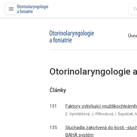
proLékaře.cz
Úvod
proLékaře.cz
Otorinolaryngologie a
Články
131
Faktory ovlivňující využitíkochleární
E. Vymlátilová, J. Příhodová, I. Šupáček
135
Sluchadla zakotvená do kosti -slu
BAHA systém