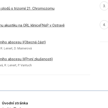
u plodů s trizomií 21. Chromozomu
omu akustiku na ORL kliniceFNsP v Ostravě
árního abscesu I(Obecná část)
 R. Lenert, D. Mainerová
rního abscesu II(První zkušenosti)
á, R. Lenert, P. Vantuch
Úvodní stránka