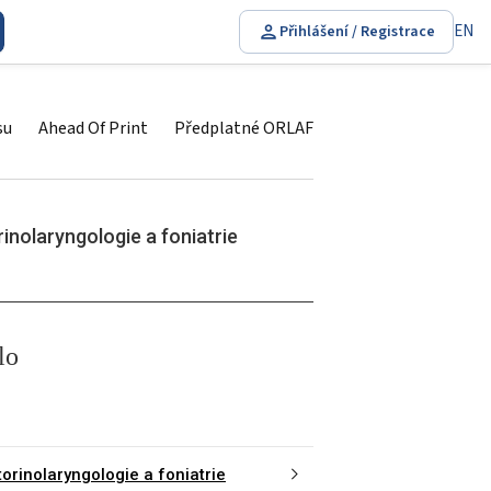
EN
Přihlášení / Registrace
su
Ahead Of Print
Předplatné ORLAF
inolaryngologie a foniatrie
lo
torinolaryngologie a foniatrie