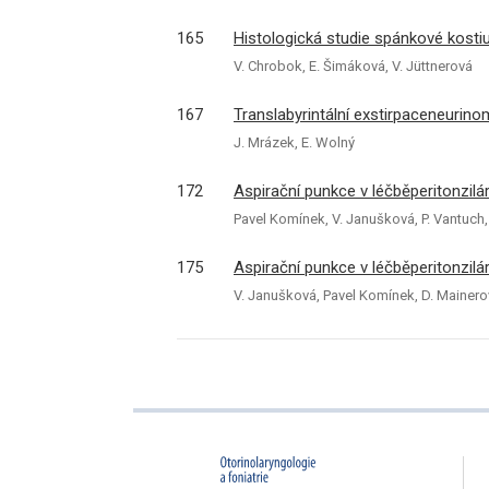
165
Histologická studie spánkové kosti
V. Chrobok, E. Šimáková, V. Jüttnerová
167
Translabyrintální exstirpaceneurin
J. Mrázek, E. Wolný
172
Aspirační punkce v léčběperitonzil
Pavel Komínek, V. Janušková, P. Vantuch,
175
Aspirační punkce v léčběperitonzilá
V. Janušková, Pavel Komínek, D. Mainerov