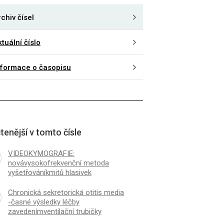
chiv čísel
tuální číslo
nformace o časopisu
tenější v tomto čísle
VIDEOKYMOGRAFIE:
novávysokofrekvenční metoda
vyšetřováníkmitů hlasivek
Chronická sekretorická otitis media
-časné výsledky léčby
zavedenímventilační trubičky