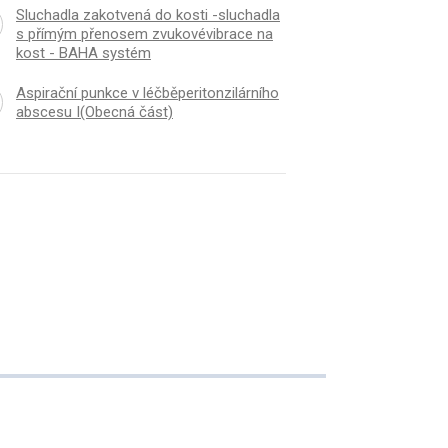
Sluchadla zakotvená do kosti -sluchadla
s přímým přenosem zvukovévibrace na
kost - BAHA systém
Aspirační punkce v léčběperitonzilárního
abscesu I(Obecná část)