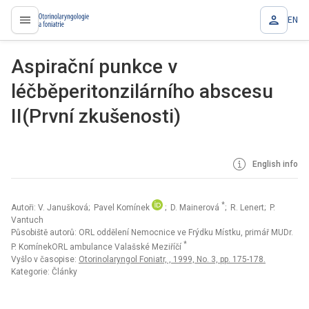
EN
proLékaře.cz
Aspirační punkce v
léčběperitonzilárního abscesu
II(První zkušenosti)
English info
*
Autoři: V. Janušková; Pavel Komínek
; D. Mainerová
; R. Lenert; P.
Vantuch
Působiště autorů: ORL oddělení Nemocnice ve Frýdku Místku, primář MUDr.
*
P. KomínekORL ambulance Valašské Meziříčí
Vyšlo v časopise:
Otorinolaryngol Foniatr, , 1999, No. 3, pp. 175-178.
Kategorie: Články