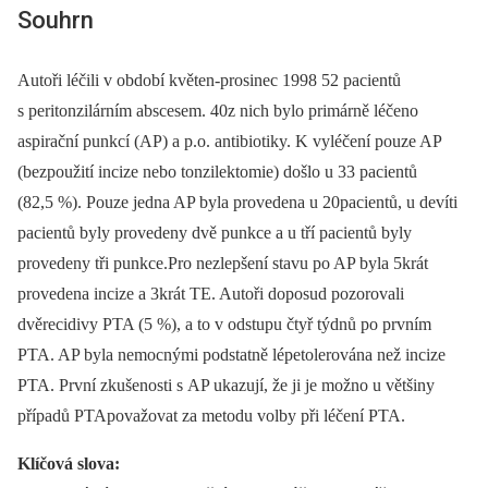
Souhrn
Autoři léčili v období květen-prosinec 1998 52 pacientů
s peritonzilárním abscesem. 40z nich bylo primárně léčeno
aspirační punkcí (AP) a p.o. antibiotiky. K vyléčení pouze AP
(bezpoužití incize nebo tonzilektomie) došlo u 33 pacientů
(82,5 %). Pouze jedna AP byla provedena u 20pacientů, u devíti
pacientů byly provedeny dvě punkce a u tří pacientů byly
provedeny tři punkce.Pro nezlepšení stavu po AP byla 5krát
provedena incize a 3krát TE. Autoři doposud pozorovali
dvěrecidivy PTA (5 %), a to v odstupu čtyř týdnů po prvním
PTA. AP byla nemocnými podstatně lépetolerována než incize
PTA. První zkušenosti s AP ukazují, že ji je možno u většiny
případů PTApovažovat za metodu volby při léčení PTA.
Klíčová slova: