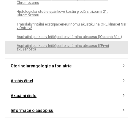
Chromozomu
Histologická studie spánkové kostiu plodů s trizomií 21.
Chromozomu
Translabyrintální exstirpaceneurinomu akustiku na ORL kliniceFNsP
v Ostravě
Aspirační punkce v léčběperitonzilárního abscesu I(Obecná část)
Aspirační punkce v léčběperitonzilárního abscesu II(První
zkušenosti)
Otorinolaryngologie a foniatrie
Archiv čísel
Aktuální číslo
Informace o časopisu