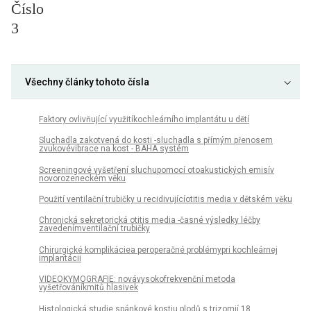
Číslo
3
Všechny články tohoto čísla
Faktory ovlivňující využitíkochleárního implantátu u dětí
Sluchadla zakotvená do kosti -sluchadla s přímým přenosem
zvukovévibrace na kost - BAHA systém
Screeningové vyšetření sluchupomocí otoakustických emisív
novorozeneckém věku
Použití ventilační trubičky u recidivujícíotitis media v dětském věku
Chronická sekretorická otitis media -časné výsledky léčby
zavedenímventilační trubičky
Chirurgické komplikáciea peroperačné problémypri kochleárnej
implantácii
VIDEOKYMOGRAFIE: novávysokofrekvenční metoda
vyšetřováníkmitů hlasivek
Histologická studie spánkové kostiu plodů s trizomií 18.