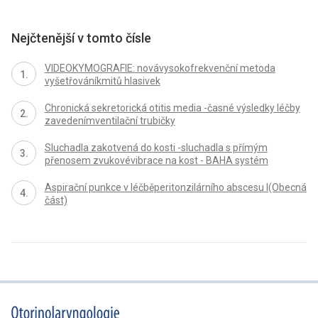
Nejčtenější v tomto čísle
VIDEOKYMOGRAFIE: novávysokofrekvenční metoda
vyšetřováníkmitů hlasivek
Chronická sekretorická otitis media -časné výsledky léčby
zavedenímventilační trubičky
Sluchadla zakotvená do kosti -sluchadla s přímým
přenosem zvukovévibrace na kost - BAHA systém
Aspirační punkce v léčběperitonzilárního abscesu I(Obecná
část)