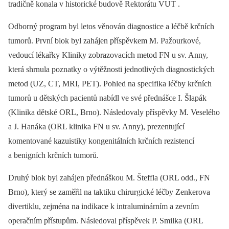
tradičně konala v historické budově Rektorátu VUT .
Odborný program byl letos věnován diagnostice a léčbě krčních
tumorů. První blok byl zahájen příspěvkem M. Pažourkové,
vedoucí lékařky Kliniky zobrazovacích metod FN u sv. Anny,
která shrnula poznatky o výtěžnosti jednotlivých diagnostických
metod (UZ, CT, MRI, PET). Pohled na specifika léčby krčních
tumorů u dětských pacientů nabídl ve své přednášce I. Šlapák
(Klinika dětské ORL, Brno). Následovaly příspěvky M. Veselého
a J. Hanáka (ORL klinika FN u sv. Anny), prezentující
komentované kazuistiky kongenitálních krčních rezistencí
a benigních krčních tumorů.
Druhý blok byl zahájen přednáškou M. Šteffla (ORL odd., FN
Brno), který se zaměřil na taktiku chirurgické léčby Zenkerova
divertiklu, zejména na indikace k intraluminárním a zevním
operačním přístupům. Následoval příspěvek P. Smilka (ORL