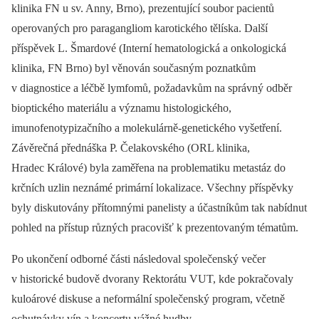
klinika FN u sv. Anny, Brno), prezentující soubor pacientů
operovaných pro paragangliom karotického tělíska. Další
příspěvek L. Šmardové (Interní hematologická a onkologická
klinika, FN Brno) byl věnován současným poznatkům
v diagnostice a léčbě lymfomů, požadavkům na správný odběr
bioptického materiálu a významu histologického,
imunofenotypizačního a molekulárně-genetického vyšetření.
Závěrečná přednáška P. Čelakovského (ORL klinika,
Hradec Králové) byla zaměřena na problematiku metastáz do
krčních uzlin neznámé primární lokalizace. Všechny příspěvky
byly diskutovány přítomnými panelisty a účastníkům tak nabídnut
pohled na přístup různých pracovišť k prezentovaným tématům.
Po ukončení odborné části následoval společenský večer
v historické budově dvorany Rektorátu VUT, kde pokračovaly
kuloárové diskuse a neformální společenský program, včetně
ochutnávky vín a koncertu vážné hudby.