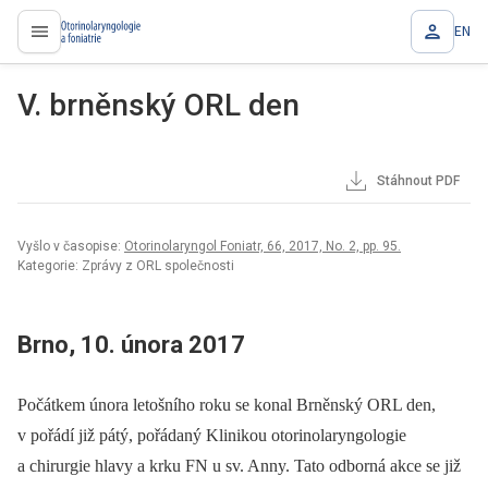
EN
proLékaře.cz
V. brněnský ORL den
Stáhnout PDF
Vyšlo v časopise:
Otorinolaryngol Foniatr, 66, 2017, No. 2, pp. 95.
Kategorie: Zprávy z ORL společnosti
Brno, 10. února 2017
Počátkem února letošního roku se konal Brněnský ORL den,
v pořádí již pátý, pořádaný Klinikou otorinolaryngologie
a chirurgie hlavy a krku FN u sv. Anny. Tato odborná akce se již