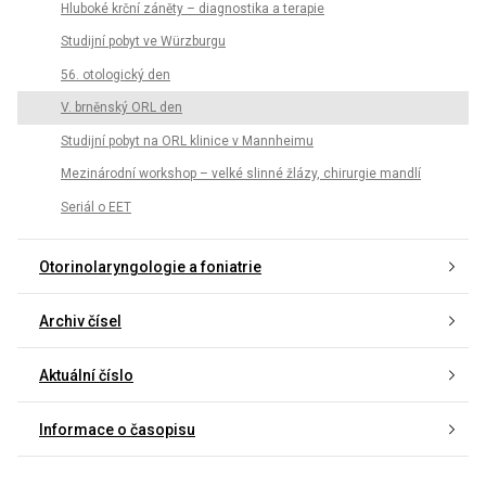
Hluboké krční záněty – diagnostika a terapie
Studijní pobyt ve Würzburgu
56. otologický den
V. brněnský ORL den
Studijní pobyt na ORL klinice v Mannheimu
Mezinárodní workshop – velké slinné žlázy, chirurgie mandlí
Seriál o EET
Otorinolaryngologie a foniatrie
Archiv čísel
Aktuální číslo
Informace o časopisu