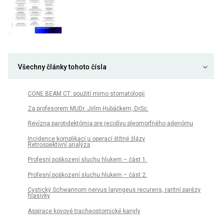
Všechny články tohoto čísla
CONE BEAM CT: použití mimo stomatologii
Za profesorem MUDr. Jiřím Hubáčkem, DrSc.
Revízna parotidektómia pre recidívu pleomorfného adenómu
Incidence komplikací u operací štítné žlázy
Retrospektivní analýza
Profesní poškození sluchu hlukem – část 1.
Profesní poškození sluchu hlukem – část 2.
Cystický Schwannom nervus laryngeus recurens, raritní parézy
hlasivky
Aspirace kovové tracheostomické kanyly