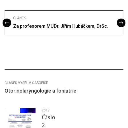
ČLÁNEK
Za profesorem MUDr. Jiřím Hubáčkem, DrSc.
ČLÁNEK VYŠEL V ČASOPISE
Otorinolaryngologie a foniatrie
2017
Číslo
2