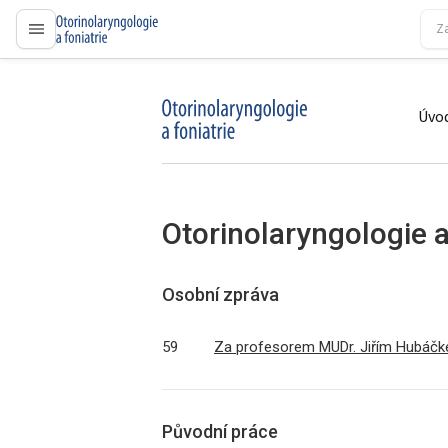
proLékaře.cz
Úvod
proLékaře.cz
Otorinolaryngologie a
Osobní zpráva
59
Za profesorem MUDr. Jiřím Hubáčk
Původní práce