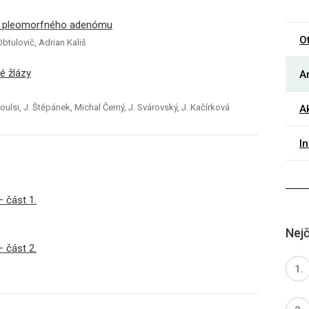
vu pleomorfného adenómu
O
btulovič, Adrian Kališ
é žlázy
Ar
raboulsi, J. Štěpánek, Michal Černý, J. Svárovský, J. Kačírková
Ak
I
 část 1.
Nejč
 část 2.