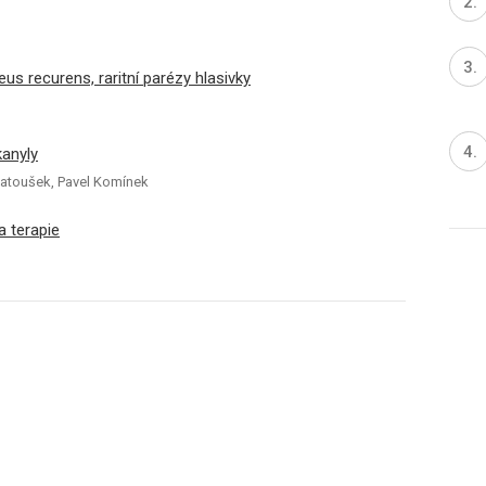
s recurens, raritní parézy hlasivky
anyly
r Matoušek, Pavel Komínek
a terapie