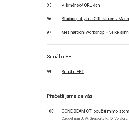
95
V. brněnský ORL den
96
Studijní pobyt na ORL klinice v Man
97
Mezinárodní workshop – velké slinné
Seriál o EET
99
Seriál o EET
Přečetli jsme za vás
100
CONE BEAM CT: použití mimo stoma
Casselman J. W. Gieraerts K., D. Volders