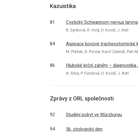
Kazuistika
81
Cystický Schwannom nervus laryngeu
B. Synková, R. Holý, D. Kovář, J. Astl
84
Aspirace kovové tracheostomické k
M. Plášek, B. Porzer, Karol Zeleník, Pet
86
Hluboké krční záněty – diagnostika 
A. Srba, P. Fundová, D. Kovář, J. Astl
Zprávy z ORL společnosti
92
Studijní pobyt ve Würzburgu
94
56. otologický den