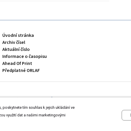
Úvodní stránka
Archiv čísel
Aktuální číslo
Informace o časopisu
Ahead Of Print
Předplatné ORLAF
 odborníkům ve zdravotnictví.
Čtěte prohlášení
a
Zásady zpracování osobních
 poskytnete tím souhlas k jejich ukládání ve
zou využití dat a našimi marketingovými