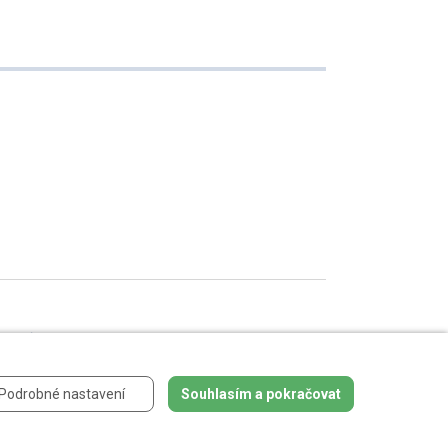
 údajů
.
Podrobné nastavení
Souhlasím a pokračovat