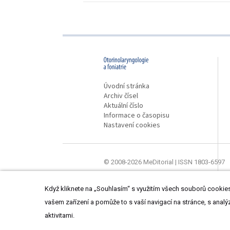
proLékaře.cz
Úvodní stránka
Archiv čísel
Aktuální číslo
Informace o časopisu
Nastavení cookies
© 2008-2026 MeDitorial | ISSN 1803-6597
Stránky proLékaře.cz jsou určeny výhradně
Když kliknete na „Souhlasím“ s využitím všech souborů cookies,
vašem zařízení a pomůže to s vaší navigací na stránce, s analý
aktivitami.