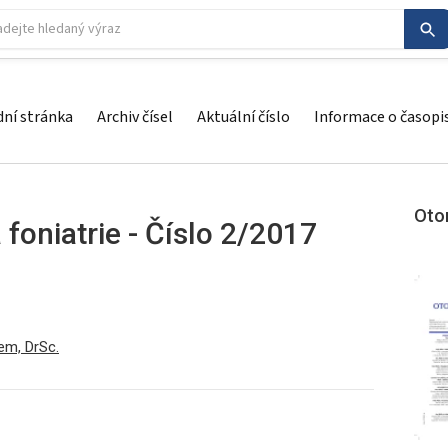
ní stránka
Archiv čísel
Aktuální číslo
Informace o časopi
Otor
 foniatrie - Číslo 2/2017
em, DrSc.