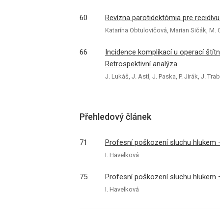
60
Revízna parotidektómia pre recidí
Katarína Obtulovičová, Marian Sičák, M. O
66
Incidence komplikací u operací štítn
Retrospektivní analýza
J. Lukáš, J. Astl, J. Paska, P. Jirák, J. T
Přehledový článek
71
Profesní poškození sluchu hlukem –
I. Havelková
75
Profesní poškození sluchu hlukem –
I. Havelková