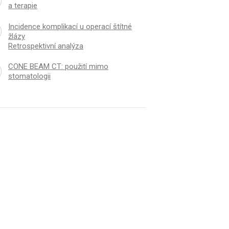
a terapie
Incidence komplikací u operací štítné
žlázy
Retrospektivní analýza
CONE BEAM CT: použití mimo
stomatologii