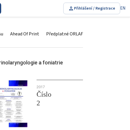
EN
Přihlášení / Registrace
su
Ahead Of Print
Předplatné ORLAF
inolaryngologie a foniatrie
2017
Číslo
2