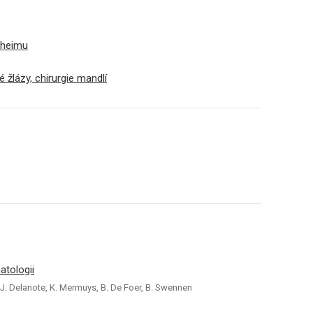
nheimu
 žlázy, chirurgie mandlí
tologii
, J. Delanote, K. Mermuys, B. De Foer, B. Swennen