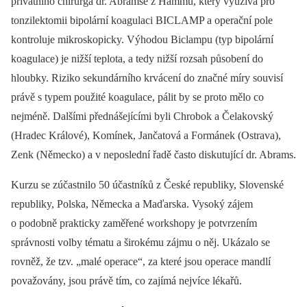
privátního chirurga dr. Abramse z Hammu, který využívá pro
tonzilektomii bipolární koagulaci BICLAMP a operační pole
kontroluje mikroskopicky. Výhodou Biclampu (typ bipolární
koagulace) je nižší teplota, a tedy nižší rozsah působení do
hloubky. Riziko sekundárního krvácení do značné míry souvisí
právě s typem použité koagulace, pálit by se proto mělo co
nejméně. Dalšími přednášejícími byli Chrobok a Čelakovský
(Hradec Králové), Komínek, Jančatová a Formánek (Ostrava),
Zenk (Německo) a v neposlední řadě často diskutující dr. Abrams.
Kurzu se zúčastnilo 50 účastníků z České republiky, Slovenské
republiky, Polska, Německa a Maďarska. Vysoký zájem
o podobně prakticky zaměřené workshopy je potvrzením
správnosti volby tématu a širokému zájmu o něj. Ukázalo se
rovněž, že tzv. „malé operace“, za které jsou operace mandlí
považovány, jsou právě tím, co zajímá nejvíce lékařů.