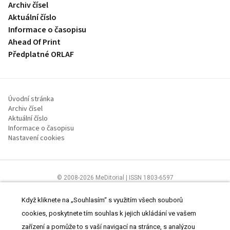
Archiv čísel
Aktuální číslo
Informace o časopisu
Ahead Of Print
Předplatné ORLAF
Úvodní stránka
Archiv čísel
Aktuální číslo
Informace o časopisu
Nastavení cookies
© 2008-2026 MeDitorial | ISSN 1803-6597
Stránky proLékaře.cz jsou určeny výhradně odborníkům ve
zdravotnictví.
Čtěte prohlášení
a
Zásady zpracování osobních údajů
.
Když kliknete na „Souhlasím“ s využitím všech souborů
cookies, poskytnete tím souhlas k jejich ukládání ve vašem
zařízení a pomůže to s vaší navigací na stránce, s analýzou