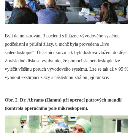
Byli demonstrováni 3 pacienti s litiázou vývodového systému
podčelistní a příušní žlázy, u nichž byla provedena „live
sialendoskopie“. Účastníci kurzu tak byli doslova vtaženi do děje.
Z následné diskuse vyplynulo, že pomocí sialoendoskopie lze
vyléčit většinu poruch vývodového systému. Lze se tak až v 95 %
vyhnout exstirpaci žlázy s následnou ztrátou její funkce.
Obr. 2. Dr. Abrams (Hamm) při operací patrových mandlí
(kontrola operačního pole mikroskopem).