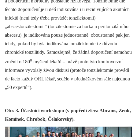
a pooperační morbidity podstatně rizikovější. Tonzilotomie dle
těchto doporučení je u dětí indikována i u recidivujících akutních
infektů (není tedy třeba provádět tonzilektomii),
„abscestonzilektomii“ (tonzilektomie za horka u peritonzilárního
abscesu), je indikována pouze jednostranně, oboustranně pak jen
tehdy, pokud by byla indikována tonzilektomie i z důvodu
chronické tonzilitidy. Samozřejmě, že žádná doporučení nemohou
0
změnit o 180
myšlení lékařů –⁠ právě proto tyto kontroverzní
informace vyvolaly živou diskusi (protože tonzilektomie provádí
de facto každý ORL lékař, sedělo v přednáškovém sále najednou
„50 expertů“).
Obr. 3. Účastníci workshopu (v popředí zleva Abrams, Zenk,
Komínek, Chrobok, Čelakovský).