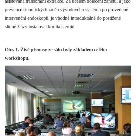
asistovaná transorální extrakce. Za účelem doléčení zánětu, a jako
prevence stenotických změn vývodového systému po provedené
intervenční endoskopii, je vhodné intraduktálně do postižené
slinné žlázy instalovat kortikosteroid.
Obr. 1. Živé přenosy ze sálu byly základem celého
workshopu.