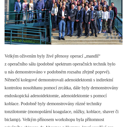
Velkým oživením byly živé přenosy operací „mandlí“
z operačního sálu (podobné spektrum operačních technik bylo
u nás demonstrováno v podobném rozsahu zřejmě poprvé).
Němečtí kolegové demonstrovali adenoidektomii s indirektní
kontrolou nosohltanu pomocí zrcátka, dále byly demonstrovány
endoskopická adenoidektomie, adenoidektomie s pomocí
koblace. Podobně byly demonstrovány různé techniky
tonzilotomie (monopolární koagulace, nůžky, koblace, shaver či
biclamp). Velkým přínosem workshopu byla přítomnost