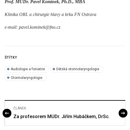
Prof. MUDr. Pavel Komínek, Ph.D., MBA
Klinika ORL a chirurgie hlavy a krku FN Ostrava
e-mail: pavel.kominek@fno.cz
ŠTÍTKY
Audiologie a foniatrie
Dětská otorinolaryngologie
Otorinolaryngologie
ČLÁNEK
Za profesorem MUDr. Jiřím Hubáčkem, DrSc.