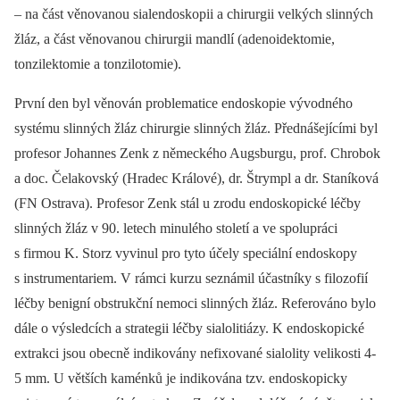
–⁠ na část věnovanou sialendoskopii a chirurgii velkých slinných
žláz, a část věnovanou chirurgii mandlí (adenoidektomie,
tonzilektomie a tonzilotomie).
První den byl věnován problematice endoskopie vývodného
systému slinných žláz chirurgie slinných žláz. Přednášejícími byl
profesor Johannes Zenk z německého Augsburgu, prof. Chrobok
a doc. Čelakovský (Hradec Králové), dr. Štrympl a dr. Staníková
(FN Ostrava). Profesor Zenk stál u zrodu endoskopické léčby
slinných žláz v 90. letech minulého století a ve spolupráci
s firmou K. Storz vyvinul pro tyto účely speciální endoskopy
s instrumentariem. V rámci kurzu seznámil účastníky s filozofií
léčby benigní obstrukční nemoci slinných žláz. Referováno bylo
dále o výsledcích a strategii léčby sialolitiázy. K endoskopické
extrakci jsou obecně indikovány nefixované sialolity velikosti 4-
5 mm. U větších kaménků je indikována tzv. endoskopicky