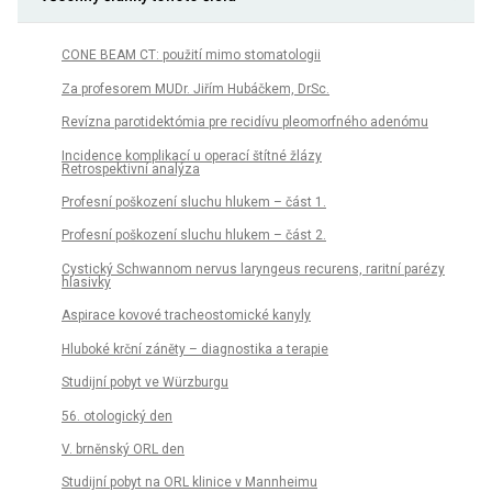
CONE BEAM CT: použití mimo stomatologii
Za profesorem MUDr. Jiřím Hubáčkem, DrSc.
Revízna parotidektómia pre recidívu pleomorfného adenómu
Incidence komplikací u operací štítné žlázy
Retrospektivní analýza
Profesní poškození sluchu hlukem – část 1.
Profesní poškození sluchu hlukem – část 2.
Cystický Schwannom nervus laryngeus recurens, raritní parézy
hlasivky
Aspirace kovové tracheostomické kanyly
Hluboké krční záněty – diagnostika a terapie
Studijní pobyt ve Würzburgu
56. otologický den
V. brněnský ORL den
Studijní pobyt na ORL klinice v Mannheimu