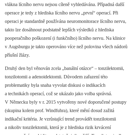
vlákna lícního nervu nejsou cíleně vyhledávána. Případná další
operace je tedy z hlediska lícního nervu „první“ operací. Při
operaci je standardně používána neuromonitorace lícního nervu,
takto lze dosáhnout podstatně lepších výsledků z hlediska
pooperačního poškození (i funkčního) lícního nervu. Na klinice
v Augsburgu je takto operováno více než polovina všech nádorů
příušní žlázy.
Druhý den byl věnován zcela „banální otázce“ –⁠ tonzilektomii,
tonzilotomii a adenoidektomii. Důvodem zařazení této
problematiky byla snaha vyvolat diskusi o indikacích
a technikách operací, což se ukázalo jako volba správná.
V Německu byly v r. 2015 vytvořeny nové doporučené postupy
(skupina kolem prof. Windfuhra), které mění dosud zažitá
indikační kritéria. Je vzrůstající trend provádět tonzilotomii
a nikoliv tonzilektomii, která je z hlediska rizik krvácení