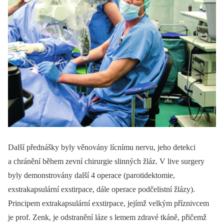
Další přednášky byly věnovány lícnímu nervu, jeho detekci
a chránění během zevní chirurgie slinných žláz. V live surgery
byly demonstrovány další 4 operace (parotidektomie,
exstrakapsulární exstirpace, dále operace podčelistní žlázy).
Principem extrakapsulární exstirpace, jejímž velkým příznivcem
je prof. Zenk, je odstranění láze s lemem zdravé tkáně, přičemž