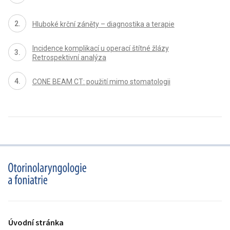
Hluboké krční záněty – diagnostika a terapie
Incidence komplikací u operací štítné žlázy
Retrospektivní analýza
CONE BEAM CT: použití mimo stomatologii
proLékaře.cz
Úvodní stránka