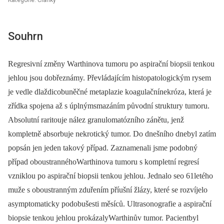
Kategorie: Články
Souhrn
Regresivní změny Warthinova tumoru po aspirační biopsii tenkou
jehlou jsou dobřeznámy. Převládajícím histopatologickým rysem
je vedle dlaždicobuněčné metaplazie koagulačnínekróza, která je
zřídka spojena až s úplnýmsmazáním původní struktury tumoru.
Absolutní raritouje nález granulomatózního zánětu, jenž
kompletně absorbuje nekrotický tumor. Do dnešního dnebyl zatím
popsán jen jeden takový případ. Zaznamenali jsme podobný
případ oboustrannéhoWarthinova tumoru s kompletní regresí
vzniklou po aspirační biopsii tenkou jehlou. Jednalo seo 61letého
muže s oboustranným zduřením příušní žlázy, které se rozvíjelo
asymptomaticky podobušesti měsíců. Ultrasonografie a aspirační
biopsie tenkou jehlou prokázalyWarthinův tumor. Pacientbyl