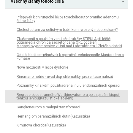
Všechny články tohoto čísla
Příspěvek k chirurgické léčbě toxickéhoautonomního adenomu
štítné žlázy
Cholesteatom za celistvým bubínkem- vrozený nebo získaný?
Zkušenosti s použitím ventilačnítrubičky STIPULA při léčbě
otitismedia chronica secretoricana ORL oddělení
Masarykovynemocnice v Ústí nad Labemběhem 17letého období
Odstálé boltce–příspěvek k operační technicepodle Mustardého a
Furnase
Nové možnosti v léčbě dysfonie
Rinomanometrie - úvod doproblematiky, prezentace nálezů
Poznámky k rizikům použitíadrenalinu u endonazálních operací
Regrese oboustranného Warthinovatumoru po aspirační biopsii
tenkou jehlou(Kazuistické sdělení)
Ganglioneurom s maligní transformací
Hemangiom paranazálních dutin(Kazuistika)
Kimurova choroba(Kazuistika)