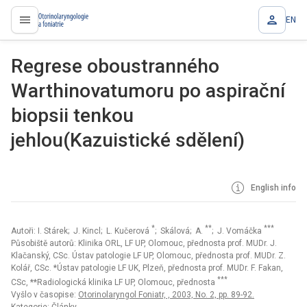
EN
proLékaře.cz
Regrese oboustranného
Warthinovatumoru po aspirační
biopsii tenkou
jehlou(Kazuistické sdělení)
English info
*
**
***
Autoři: I. Stárek; J. Kincl; L. Kučerová
; Skálová; A.
; J. Vomáčka
Působiště autorů: Klinika ORL, LF UP, Olomouc, přednosta prof. MUDr. J.
Klačanský, CSc. Ústav patologie LF UP, Olomouc, přednosta prof. MUDr. Z.
Kolář, CSc. *Ústav patologie LF UK, Plzeň, přednosta prof. MUDr. F. Fakan,
***
CSc, **Radiologická klinika LF UP, Olomouc, přednosta
Vyšlo v časopise:
Otorinolaryngol Foniatr, , 2003, No. 2, pp. 89-92.