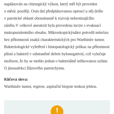
naplánován na chirurgický výkon, který měl být proveden
o měsíc později. Osm dní předplánovanou operací u něj došlo
v parotické oblasti oboustranně k rozvoji nekrotizujícího
zánětu.V celkové anestezii byla provedena incize s evakuací
mukopurulentního obsahu. Mikroskopickýnález potvrdil nekrózu
bez přítomnosti znaků charakteristických pro Warthinův tumor.
Bakteriologické vyšetření i histopatologický průkaz na přítomnost
plísní a bakterií v odstraněné debris bylonegativní, což vylučuje
možnost, že by se mohlo jednat o bakteriálně infikovanou uzlinu
či jinouafekci žlázového parenchymu.
Klíčová slova:
Warthinův tumor, regrese, aspirační biopsie tenkou jehlou.