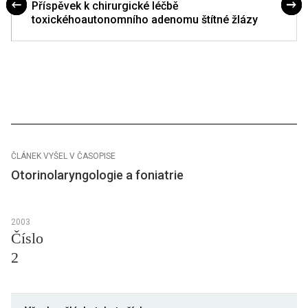
Příspěvek k chirurgické léčbě
toxickéhoautonomního adenomu štítné žlázy
ČLÁNEK VYŠEL V ČASOPISE
Otorinolaryngologie a foniatrie
2003
Číslo
2