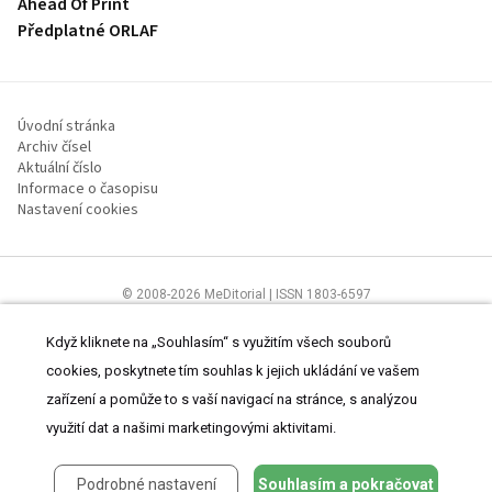
Ahead Of Print
Předplatné ORLAF
Úvodní stránka
Archiv čísel
Aktuální číslo
Informace o časopisu
Nastavení cookies
© 2008-2026 MeDitorial | ISSN 1803-6597
Stránky proLékaře.cz jsou určeny výhradně odborníkům ve
zdravotnictví.
Čtěte prohlášení
a
Zásady zpracování osobních údajů
.
Když kliknete na „Souhlasím“ s využitím všech souborů
cookies, poskytnete tím souhlas k jejich ukládání ve vašem
zařízení a pomůže to s vaší navigací na stránce, s analýzou
využití dat a našimi marketingovými aktivitami.
Podrobné nastavení
Souhlasím a pokračovat