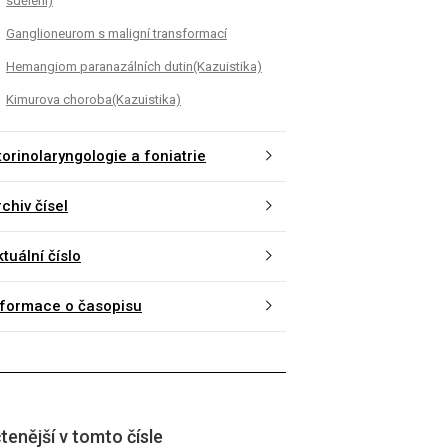
sdělení)
Ganglioneurom s maligní transformací
Hemangiom paranazálních dutin(Kazuistika)
Kimurova choroba(Kazuistika)
torinolaryngologie a foniatrie
chiv čísel
tuální číslo
nformace o časopisu
tenější v tomto čísle