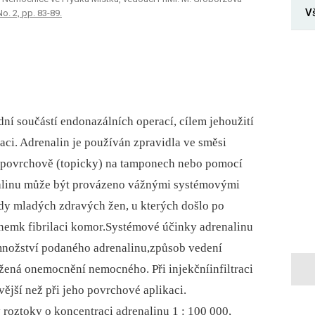
V
No. 2, pp. 83-89.
dní součástí endonazálních operací, cílem jehoužití
raci. Adrenalin je používán zpravidla ve směsi
ď povrchově (topicky) na tamponech nebo pomocí
renalinu může být provázeno vážnými systémovými
dy mladých zdravých žen, u kterých došlo po
alinemk fibrilaci komor.Systémové účinky adrenalinu
a množství podaného adrenalinu,způsob vedení
užená onemocnění nemocného. Při injekčníinfiltraci
vější než při jeho povrchové aplikaci.
y roztoky o koncentraci adrenalinu 1 : 100 000,