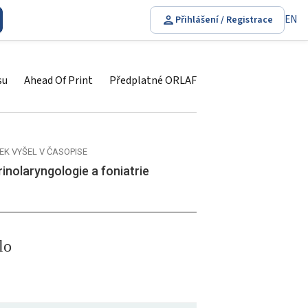
EN
Přihlášení / Registrace
su
Ahead Of Print
Předplatné ORLAF
EK VYŠEL V ČASOPISE
inolaryngologie a foniatrie
lo