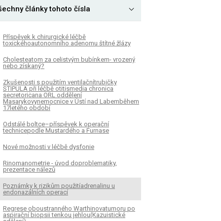
šechny články tohoto čísla
Příspěvek k chirurgické léčbě
toxickéhoautonomního adenomu štítné žlázy
Cholesteatom za celistvým bubínkem- vrozený
nebo získaný?
Zkušenosti s použitím ventilačnítrubičky
STIPULA při léčbě otitismedia chronica
secretoricana ORL oddělení
Masarykovynemocnice v Ústí nad Labemběhem
17letého období
Odstálé boltce–příspěvek k operační
technicepodle Mustardého a Furnase
Nové možnosti v léčbě dysfonie
Rinomanometrie - úvod doproblematiky,
prezentace nálezů
Poznámky k rizikům použitíadrenalinu u
endonazálních operací
Regrese oboustranného Warthinovatumoru po
aspirační biopsii tenkou jehlou(Kazuistické