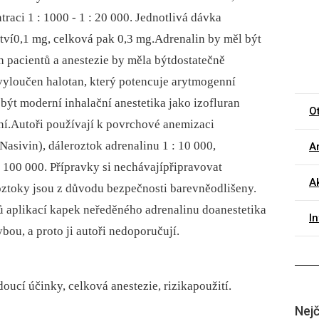
aci 1 : 1000 -⁠ 1 : 20 000. Jednotlivá dávka
ví0,1 mg, celková pak 0,3 mg.Adrenalin by měl být
pacientů a anestezie by měla býtdostatečně
 vyloučen halotan, který potencuje arytmogenní
být moderní inhalační anestetika jako izofluran
O
zní.Autoři používají k povrchové anemizaci
asivin), dáleroztok adrenalinu 1 : 10 000,
Ar
 : 100 000. Přípravky si nechávajípřipravovat
Ak
roztoky jsou z důvodu bezpečnosti barevněodlišeny.
 aplikací kapek neředěného adrenalinu doanestetika
I
bou, a proto ji autoři nedoporučují.
oucí účinky, celková anestezie, rizikapoužití.
Nejč