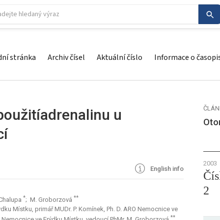
ní stránka
Archiv čísel
Aktuální číslo
Informace o časopi
ČLÁN
oužitíadrenalinu u
Otor
cí
2003
English info
Čís
2
*
**
 Chalupa
; M. Groborzová
dku Místku, primář MUDr. P. Komínek, Ph. D. ARO Nemocnice ve
**
na Nemocnice ve Frýdku Místku, vedoucí PhMr. M. Groborzová