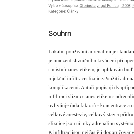
Vyšlo v časopise:
Otorinolaryngol Foniatr, , 2003, 
Kategorie: Články
Souhrn
Lokální používání adrenalinu je standar
je omezení slizničního krvácení při ope
s místnímanestetikem, je aplikován bu
injekční infiltracesliznice.Použití ad
komplikacemi. Autoři popisují dvapřípa
infiltraci sliznice anestetikem s adren
ovlivňuje řada faktorů -⁠ koncentrace 
celkové anestezie, celkový stav a přidr
sliznice jsou účinky adrenalinu systémo
K infiltracijsou nejčastěji doporučován