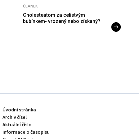
ČLÁNEK
ČLÁNE
Cholesteatom za celistvým
Zkuše
bubínkem- vrozený nebo získaný?
ventil
otiti
ORL o
Masar
Labem
Úvodní stránka
Archiv čísel
Aktuální číslo
Informace o časopisu