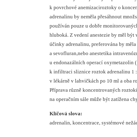
k povrchové anemizaciroztoky o koncentr
adrenalinu by neměla přesáhnout množst
používán pouze u dobře monitorovaných 
hluboká. Z vedení anestezie by měl být
účinky adrenalinu, preferována by měla 
a sevofluran,nebo anestetika intravenó
u endonazálních operací oxymetazolin (N
k infiltraci sliznice roztok adrenalinu 1
v lékárně v lahvičkách po 10 ml a oba 
Příprava různě koncentrovaných roztoků
na operačním sále může být zatížena chy
Klíčová slova:
adrenalin, koncentrace, systémové nežád