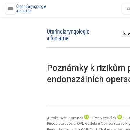
proLékaře.cz
Úvod
proLékaře.cz
Poznámky k rizikům p
endonazálních opera
Autoři: Pavel Komínek
; Petr Matoušek
; J.
Působiště autorů: ORL oddělení Nemocnice ve Frý
Frýdku Místku, primář MUDr. J. Chalupa, * Lékár