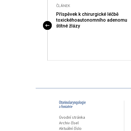
ČLÁNEK
Kazuistika)
Příspěvek k chirurgické léčbě
toxickéhoautonomního adenomu
štítné žlázy
proLékaře.cz
Úvodní stránka
Archiv čísel
Aktuální číslo