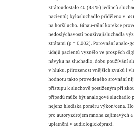
ztrátoudostalo 40 (83 %) jedinců slucha
pacientů) bylosluchadlo přiděleno v 58 
na horší ucho. Binau-rální korekce prov
nedoslýchavostí používajísluchadla výz
ztrátami (p = 0,002). Porovnání analo-g
údajů pacientů vyznělo ve prospěch digi
návyku na sluchadlo, dobu používání sl
v hluku, přirozenost vnějších zvuků i vl
hodnotu takto provedeného srovnání nij
přístupu k sluchově postiženým při zkou
případů může být analogové sluchadlo pr
nejenz hlediska poměru výkon/cena. Ho
pro autoryzdrojem mnoha zajímavých a 
uplatnění v audiologicképraxi.