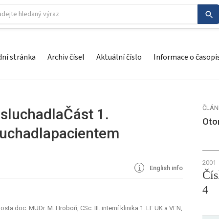
ní stránka
Archiv čísel
Aktuální číslo
Informace o časopi
ČLÁN
 sluchadlaČást 1.
Otor
luchadlapacientem
2001
English info
Čís
4
ta doc. MUDr. M. Hroboň, CSc. III. interní klinika 1. LF UK a VFN,