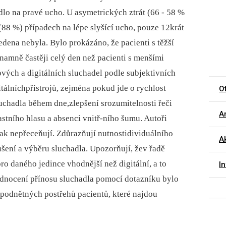
dlo na pravé ucho. U asymetrických ztrát (66 -⁠ 58 %
(88 %) případech na lépe slyšící ucho, pouze 12krát
edena nebyla. Bylo prokázáno, že pacienti s těžší
namně častěji celý den než pacienti s menšími
ových a digitálních sluchadel podle subjektivních
tálníchpřístrojů, zejména pokud jde o rychlost
O
uchadla během dne,zlepšení srozumitelnosti řeči
Ar
astního hlasu a absenci vnitř-ního šumu. Autoři
ak nepřeceňují. Zdůrazňují nutnostidividuálního
Ak
šení a výběru sluchadla. Upozorňují, žev řadě
o daného jedince vhodnější než digitální, a to
I
dnocení přínosu sluchadla pomocí dotazníku bylo
podnětných postřehů pacientů, které najdou