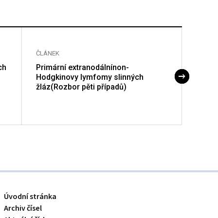
ČLÁNEK
ČLÁNE
ch
Primární extranodálnínon-
Pseud
Hodgkinovy lymfomy slinných
žláz(Rozbor pěti případů)
Úvodní stránka
Archiv čísel