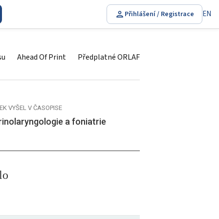
EN
Přihlášení / Registrace
su
Ahead Of Print
Předplatné ORLAF
EK VYŠEL V ČASOPISE
inolaryngologie a foniatrie
lo