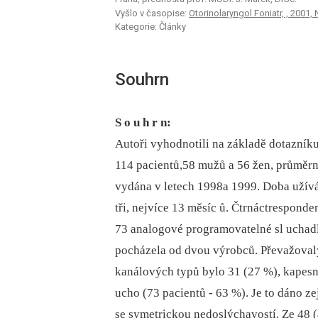
Vyšlo v časopise:
Otorinolaryngol Foniatr, , 2001, 
Kategorie: Články
Souhrn
S o u h r n:
Autoři vyhodnotili na základě dotazníku
114 pacientů,58 mužů a 56 žen, průměrn
vydána v letech 1998a 1999. Doba užív
tři, nejvíce 13 měsíc ů. Čtrnáctrespond
73 analogové programovatelné sl uchadlo
pocházela od dvou výrobců. Převažoval
kanálových typů bylo 31 (27 %), kapesní
ucho (73 pacientů -⁠ 63 %). Je to dáno 
se symetrickou nedoslýchavostí. Ze 48 