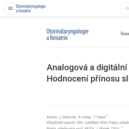
proLékaře.cz
Úvod
proLékaře.cz
Analogová a digitální
Hodnocení přínosu s
*
Autoři: J. Valvoda; R. Kaňa; T. Haas
Působiště autorů: ORL oddělení VFN, Praha, přednos
*
Praha, přednosta prof. MUDr. J. Marek, DrSc.