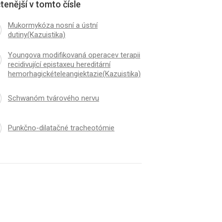
tenější v tomto čísle
Mukormykóza nosní a ústní
dutiny(Kazuistika)
Youngova modifikovaná operacev terapii
recidivující epistaxeu hereditární
hemorhagickételeangiektazie(Kazuistika)
Schwanóm tvárového nervu
Punkčno-dilatačné tracheotómie