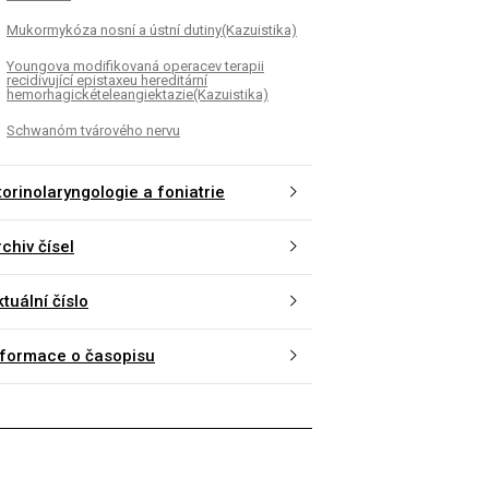
Mukormykóza nosní a ústní dutiny(Kazuistika)
Youngova modifikovaná operacev terapii
recidivující epistaxeu hereditární
hemorhagickételeangiektazie(Kazuistika)
Schwanóm tvárového nervu
torinolaryngologie a foniatrie
chiv čísel
tuální číslo
nformace o časopisu