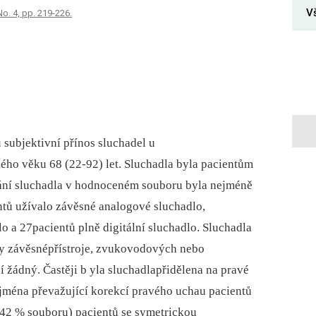
V
No. 4, pp. 219-226.
 subjektivní přínos sluchadel u
ého věku 68 (22-92) let. Sluchadla byla pacientům
ání sluchadla v hodnoceném souboru byla nejméně
entů užívalo závěsné analogové sluchadlo,
 a 27pacientů plně digitální sluchadlo. Sluchadla
y závěsnépřístroje, zvukovodových nebo
 žádný. Častěji b yla sluchadlapřidělena na pravé
zejména převažující korekcí pravého uchau pacientů
(42 % souboru) pacientů se symetrickou