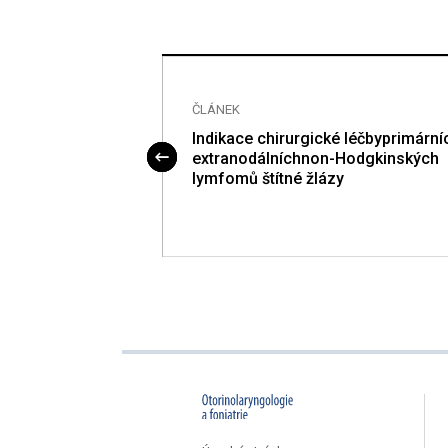
ČLÁNEK
ho nervu
Indikace chirurgické léčbyprimární
extranodálníchnon-Hodgkinských
lymfomů štítné žlázy
proLékaře.cz