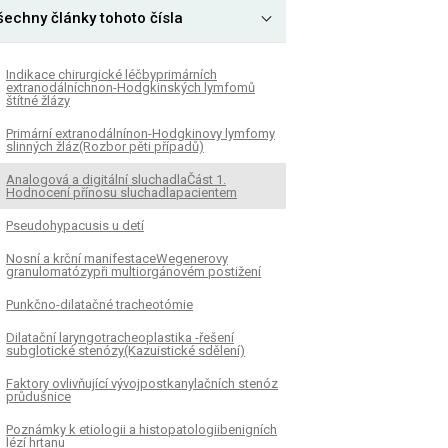
šechny články tohoto čísla
Indikace chirurgické léčbyprimárních
extranodálníchnon-Hodgkinských lymfomů
štítné žlázy
Primární extranodálnínon-Hodgkinovy lymfomy
slinných žláz(Rozbor pěti případů)
Analogová a digitální sluchadlaČást 1.
Hodnocení přínosu sluchadlapacientem
Pseudohypacusis u detí
Nosní a krční manifestaceWegenerovy
granulomatózypři multiorgánovém postižení
Punkčno-dilatačné tracheotómie
Dilatační laryngotracheoplastika -řešení
subglotické stenózy(Kazuistické sdělení)
Faktory ovlivňující vývojpostkanylačních stenóz
průdušnice
Poznámky k etiologii a histopatologiibenigních
lézí hrtanu