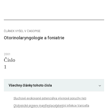
ČLÁNEK VYŠEL V ČASOPISE
Otorinolaryngologie a foniatrie
2001
Číslo
1
Všechny články tohoto čísla
Sluchové evokované potenciálya vývojové poruchy řeči
Otologické projevy manifestacelatentní infekce Varicella