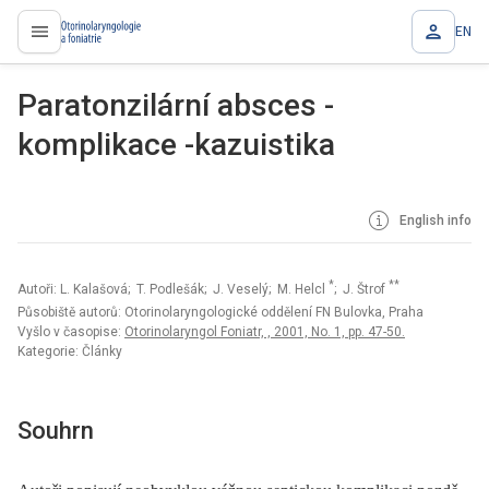
EN
proLékaře.cz
Paratonzilární absces -
komplikace -kazuistika
English info
*
**
Autoři: L. Kalašová; T. Podlešák; J. Veselý; M. Helcl
; J. Štrof
Působiště autorů: Otorinolaryngologické oddělení FN Bulovka, Praha
Vyšlo v časopise:
Otorinolaryngol Foniatr, , 2001, No. 1, pp. 47-50.
Kategorie: Články
Souhrn