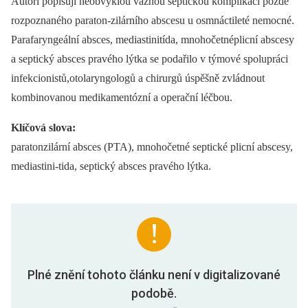
Autoři popisují neobvyklou vážnou septickou komplikaci pozdě
rozpoznaného paraton-zilárního abscesu u osmnáctileté nemocné.
Parafaryngeální absces, mediastinitída, mnohočetnéplicní abscesy
a septický absces pravého lýtka se podařilo v týmové spolupráci
infekcionistů,otolaryngologů a chirurgů úspěšně zvládnout
kombinovanou medikamentózní a operační léčbou.
Klíčová slova:
paratonzilární absces (PTA), mnohočetné septické plicní abscesy,
mediastini-tida, septický absces pravého lýtka.
Plné znění tohoto článku není v digitalizované
podobě.