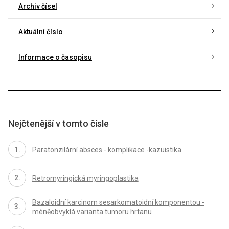
Archiv čísel
Aktuální číslo
Informace o časopisu
Nejčtenější v tomto čísle
Paratonzilární absces - komplikace -kazuistika
Retromyringická myringoplastika
Bazaloidní karcinom sesarkomatoidní komponentou -
méněobvyklá varianta tumoru hrtanu