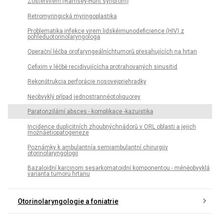
Zostervirem (Ramsey-Hunt syndrom)
Retromyringická myringoplastika
Problematika infekce virem lidskéimunodeficience (HIV) z
pohleduotorinolaryngologa
Operační léčba orofaryngeálníchtumorů přesahujících na hrtan
Cefixim v léčbě recidivujícícha protrahovaných sinusitid
Rekonštrukcia perforácie nosovejpriehradky
Neobvyklý případ jednostrannéotoliquorey
Paratonzilární absces - komplikace -kazuistika
Incidence duplicitních zhoubnýchnádorů v ORL oblasti a jejich
možnáetiopatogeneze
Poznámky k ambulantnía semiambulantní chirurgiiv
otorinolaryngologii
Bazaloidní karcinom sesarkomatoidní komponentou - méněobvyklá
varianta tumoru hrtanu
Otorinolaryngologie a foniatrie