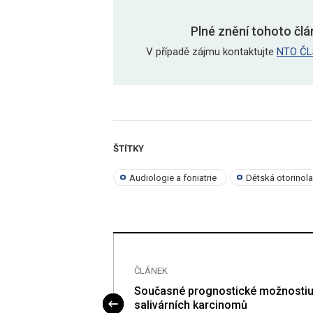
Plné znění tohoto člá
V případě zájmu kontaktujte
NTO ČL
ŠTÍTKY
Audiologie a foniatrie
Dětská otorinol
ČLÁNEK
atická
Současné prognostické možnosti
salivárních karcinomů