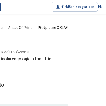
EN
Přihlášení / Registrace
su
Ahead Of Print
Předplatné ORLAF
EK VYŠEL V ČASOPISE
inolaryngologie a foniatrie
lo