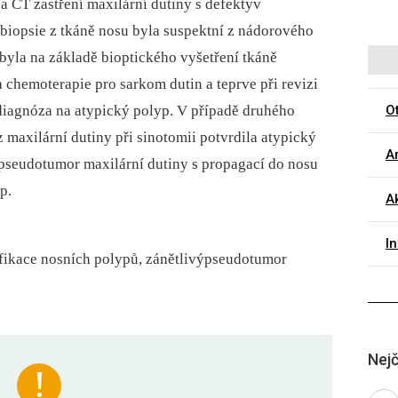
a CT zastření maxilární dutiny s defektyv
 biopsie z tkáně nosu byla suspektní z nádorového
yla na základě bioptického vyšetření tkáně
chemoterapie pro sarkom dutin a teprve při revizi
diagnóza na atypický polyp. V případě druhého
O
maxilární dutiny při sinotomii potvrdila atypický
Ar
 pseudotumor maxilární dutiny s propagací do nosu
p.
Ak
I
sifikace nosních polypů, zánětlivýpseudotumor
Nejč