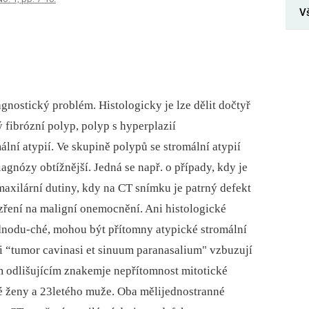
V
gnostický problém. Histologicky je lze dělit dočtyř
ý fibrózní polyp, polyp s hyperplazií
lní atypií. Ve skupině polypů se stromální atypií
agnózy obtížnější. Jedná se např. o případy, kdy je
maxilární dutiny, kdy na CT snímku je patrný defekt
ření na maligní onemocnění. Ani histologické
dnodu-ché, mohou být přítomny atypické stromální
i “tumor cavinasi et sinuum paranasalium" vzbuzují
m odlišujícím znakemje nepřítomnost mitotické
eté ženy a 23letého muže. Oba mělijednostranné