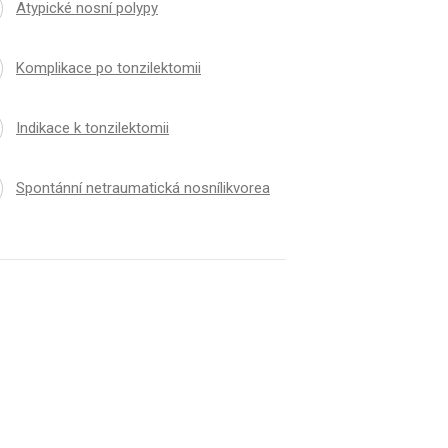
Atypické nosní polypy
Komplikace po tonzilektomii
Indikace k tonzilektomii
Spontánní netraumatická nosnílikvorea
K
ČLÁNEK
alergické rinitidy
Fonochirurgie a její 
kýmisteroidy