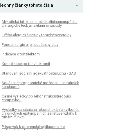
šechny články tohoto čísla
Mykotická infekce - možná příčinaneúspěchu
chirurgické léčbymaxilární sinusitidy
Léčba alergické rinitidy topickýmisteroidy
Fonochirurgie a její současný stav
Indikace k tonzilektomii
Komplikace po tonzilektomii
Stanovení sociální adekvátnostisluchu - SAS
Současné prognostické možnostiu salivárních
karcinomů
Časné výsledky po rekonstrukcistředouší
chrupavkou
Výsledky sanačnícha rekonstrukčních výkonůu
chronických epitympálních zánětůve vztahu k
tubární funkci
Príspevok k diferenciálnejdiagnostike