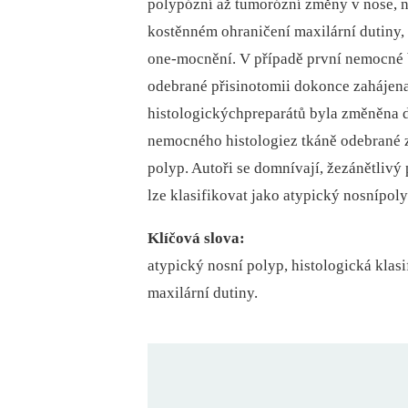
polypózní až tumorózní změny v nose, n
kostěnném ohraničení maxilární dutiny,
one-mocnění. V případě první nemocné b
odebrané přisinotomii dokonce zahájena 
histologickýchpreparátů byla změněna 
nemocného histologiez tkáně odebrané z 
polyp. Autoři se domnívají, žezánětlivý
lze klasifikovat jako atypický nosnípoly
Klíčová slova:
atypický nosní polyp, histologická kla
maxilární dutiny.