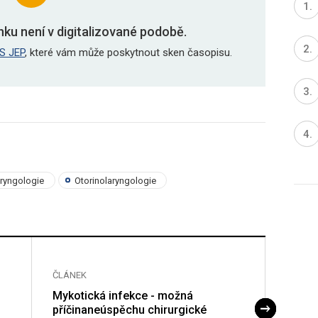
nku není v digitalizované podobě.
S JEP
, které vám může poskytnout sken časopisu.
aryngologie
Otorinolaryngologie
ČLÁNEK
ČLÁNE
u
Mykotická infekce - možná
Léčba 
příčinaneúspěchu chirurgické
topic