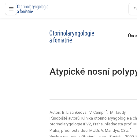
proLékaře.cz
Úvod
proLékaře.cz
Atypické nosní polyp
*
Autoři: B. Lischkeová; V. Campr
; M. Taudy
Působiště autorů: Klinika otorinolaryngologie a ch
otorinolarygologie IPVZ, Praha, přednosta prof. M
*
Praha, přednosta doc. MUDr. V. Mandys, CSc.
Vyšlo v časopise:
Otorinolaryngol Foniatr, , 2000, 