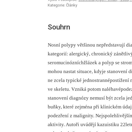
Kategorie: Články
Souhrn
Nosní polypy většinou nepředstavují dia
kategorií: alergický, chronický zánětliv
seromucinózníchžlázek a polyp se stromá
mohou nastat situace, kdyje stanovení di
ne zcela typické jednostrannépostižení 
ve skeletu. Vzniká potom naléhavépodez
stanovení diagnózy nemusí být zcela je
buňky, které zejména při klinickém údaj
podezření z malignity. Nejspolehlivější
aktivity. Autoři uvádějí kazuistiku 22l