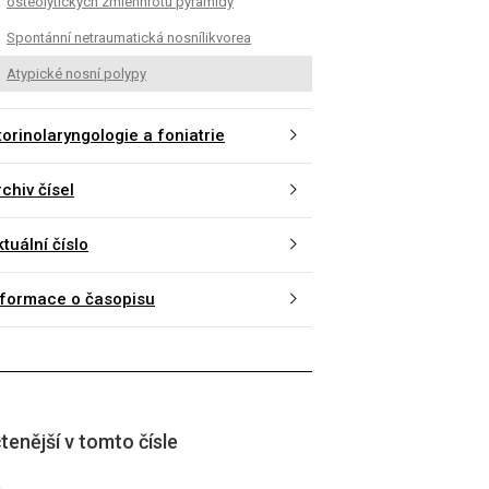
osteolytických zmienhrotu pyramídy
Spontánní netraumatická nosnílikvorea
Atypické nosní polypy
torinolaryngologie a foniatrie
chiv čísel
tuální číslo
nformace o časopisu
tenější v tomto čísle