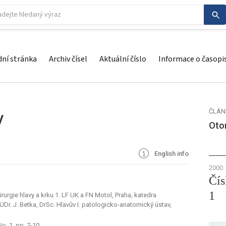
ní stránka
Archiv čísel
Aktuální číslo
Informace o časopi
ČLÁN
y
Otor
English info
2000
Čís
1
irurgie hlavy a krku 1. LF UK a FN Motol, Praha, katedra
UDr. J. Betka, DrSc. Hlavův I. patologicko-anatomický ústav,
No. 1, pp. 7-10.