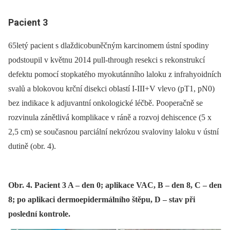
Pacient 3
65letý pacient s dlaždicobuněčným karcinomem ústní spodiny
podstoupil v květnu 2014 pull-through resekci s rekonstrukcí
defektu pomocí stopkatého myokutánního laloku z infrahyoidních
svalů a blokovou krční disekci oblastí I-III+V vlevo (pT1, pN0)
bez indikace k adjuvantní onkologické léčbě. Pooperačně se
rozvinula zánětlivá komplikace v ráně a rozvoj dehiscence (5 x
2,5 cm) se současnou parciální nekrózou svaloviny laloku v ústní
dutině (obr. 4).
Obr. 4. Pacient 3 A – den 0; aplikace VAC, B – den 8, C – den
8; po aplikaci dermoepidermálního štěpu, D – stav při
poslední kontrole.