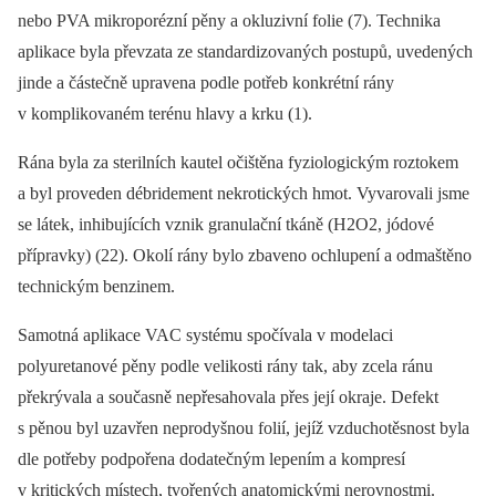
nebo PVA mikroporézní pěny a okluzivní folie (7). Technika
aplikace byla převzata ze standardizovaných postupů, uvedených
jinde a částečně upravena podle potřeb konkrétní rány
v komplikovaném terénu hlavy a krku (1).
Rána byla za sterilních kautel očištěna fyziologickým roztokem
a byl proveden débridement nekrotických hmot. Vyvarovali jsme
se látek, inhibujících vznik granulační tkáně (H2O2, jódové
přípravky) (22). Okolí rány bylo zbaveno ochlupení a odmaštěno
technickým benzinem.
Samotná aplikace VAC systému spočívala v modelaci
polyuretanové pěny podle velikosti rány tak, aby zcela ránu
překrývala a současně nepřesahovala přes její okraje. Defekt
s pěnou byl uzavřen neprodyšnou folií, jejíž vzduchotěsnost byla
dle potřeby podpořena dodatečným lepením a kompresí
v kritických místech, tvořených anatomickými nerovnostmi.