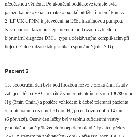
předčasnou výměnu. Po ukončení podtlakové terapie byla
pacientka přeložena na diabetologické oddělení Interní kliniky
2. LF UK a FNM k převedení na léčbu inzulínovou pumpou.
Krytí pomocí kožního štěpu nebylo indikováno vzhledem
k primární diagnóze DM 1. typu a očekávaným komplikacím při
hojení. Epidermizace tak probíhala spontánně (obr. 3 D).
Pacient 3
13. pooperační den byla pod hrozbou rozvoje orokutánní fistuly
zahájena léčba VAC iniciálně v intermitentním režimu 100/80 mm
Hg (3min./3min.) a posléze vzhledem k dobré toleranci pacienta
v kontinuálním režimu 120 mm Hg po celkovou dobu 14 dní
(6 převazů). Osmý den léčby byl v terénu suficientní vrstvy
granulační tkáně přiložen dermoepidermoidní štěp a ten překryt
VAC systémem na zbývajících 6 dní (2 převazy) (obr. 4 A-C).