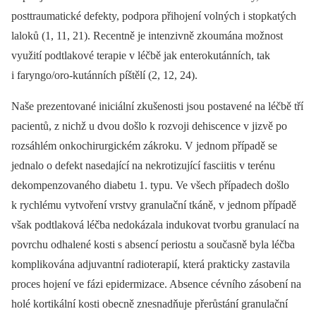
posttraumatické defekty, podpora přihojení volných i stopkatých
laloků (1, 11, 21). Recentně je intenzivně zkoumána možnost
využití podtlakové terapie v léčbě jak enterokutánních, tak
i faryngo/oro-kutánních píštělí (2, 12, 24).
Naše prezentované iniciální zkušenosti jsou postavené na léčbě tří
pacientů, z nichž u dvou došlo k rozvoji dehiscence v jizvě po
rozsáhlém onkochirurgickém zákroku. V jednom případě se
jednalo o defekt nasedající na nekrotizující fasciitis v terénu
dekompenzovaného diabetu 1. typu. Ve všech případech došlo
k rychlému vytvoření vrstvy granulační tkáně, v jednom případě
však podtlaková léčba nedokázala indukovat tvorbu granulací na
povrchu odhalené kosti s absencí periostu a současně byla léčba
komplikována adjuvantní radioterapií, která prakticky zastavila
proces hojení ve fázi epidermizace. Absence cévního zásobení na
holé kortikální kosti obecně znesnadňuje přerůstání granulační