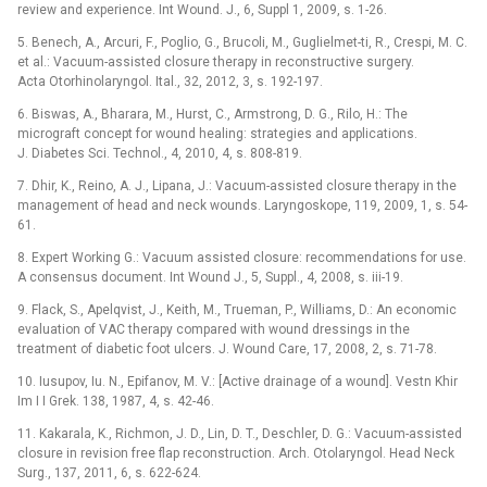
review and experience. Int Wound. J., 6, Suppl 1, 2009, s. 1-26.
5. Benech, A., Arcuri, F., Poglio, G., Brucoli, M., Guglielmet-ti, R., Crespi, M. C.
et al.: Vacuum-assisted closure therapy in reconstructive surgery.
Acta Otorhinolaryngol. Ital., 32, 2012, 3, s. 192-197.
6. Biswas, A., Bharara, M., Hurst, C., Armstrong, D. G., Rilo, H.: The
micrograft concept for wound healing: strategies and applications.
J. Diabetes Sci. Technol., 4, 2010, 4, s. 808-819.
7. Dhir, K., Reino, A. J., Lipana, J.: Vacuum-assisted closure therapy in the
management of head and neck wounds. Laryngoskope, 119, 2009, 1, s. 54-
61.
8. Expert Working G.: Vacuum assisted closure: recommendations for use.
A consensus document. Int Wound J., 5, Suppl., 4, 2008, s. iii-19.
9. Flack, S., Apelqvist, J., Keith, M., Trueman, P., Williams, D.: An economic
evaluation of VAC therapy compared with wound dressings in the
treatment of diabetic foot ulcers. J. Wound Care, 17, 2008, 2, s. 71-78.
10. Iusupov, Iu. N., Epifanov, M. V.: [Active drainage of a wound]. Vestn Khir
Im I I Grek. 138, 1987, 4, s. 42-46.
11. Kakarala, K., Richmon, J. D., Lin, D. T., Deschler, D. G.: Vacuum-assisted
closure in revision free flap reconstruction. Arch. Otolaryngol. Head Neck
Surg., 137, 2011, 6, s. 622-624.