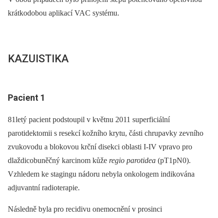
krátkodobou aplikací VAC systému.
KAZUISTIKA
Pacient 1
81letý pacient podstoupil v květnu 2011 superficiální
parotidektomii s resekcí kožního krytu, části chrupavky zevního
zvukovodu a blokovou krční disekci oblasti I-IV vpravo pro
dlaždicobuněčný karcinom kůže
regio parotidea
(pT1pN0).
Vzhledem ke stagingu nádoru nebyla onkologem indikována
adjuvantní radioterapie.
Následně byla pro recidivu onemocnění v prosinci