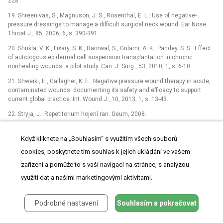
228.
19. Shreenivas, S., Magnuson, J. S., Rosenthal, E. L.: Use of negative-
pressure dressings to manage a difficult surgical neck wound. Ear Nose
Throat J., 85, 2006, 6, s. 390-391.
20. Shukla, V. K., Fišary, S. K., Barnwal, S., Gulami, A. K., Pandey, S. S.: Effect
of autologous epidermal cell suspension transplantation in chronic
nonhealing wounds: a pilot study. Can. J. Surg., 53, 2010, 1, s. 6-10.
21. Shweiki, E., Gallagher, K. E.: Negative pressure wound therapy in acute,
contaminated wounds: documenting its safety and efficacy to support
current global practice. Int. Wound J., 10, 2013, 1, s. 13-43.
22. Stryja, J.: Repetitorium hojení ran. Geum, 2008.
23. Šimek, M., Bém, R.: Podtlaková léčba ran. Maxdorf, 2013.
Když kliknete na „Souhlasím“ s využitím všech souborů
24. Tian, B., Khoo, D., Tay, A. C., Soo, K. C., Tan, N. C., Tan, H. K.et al.:
cookies, poskytnete tím souhlas k jejich ukládání ve vašem
Management of orocutaneous fistulas using a vacuum-assisted closure
system. Head Neck, 36, 2014, 6, s. 873-881.
zařízení a pomůže to s vaší navigací na stránce, s analýzou
25. Tran, L. E., Berry, G. J., Fee, W. E. Jr.: Split-thickness skin graft
využití dat a našimi marketingovými aktivitami.
attachment to bone lacking periosteum. Arch. Otolaryngol. Head Neck
Surg, 131, 2005, 2, s. 124-128.
Podrobné nastavení
Souhlasím a pokračovat
26. Vanderveen, E. E., Stoner, J. G., Swanson, N. A.: Chiseling of exposed
bone to stimulate granulation tissue after Mohs surgery. J. Dermatos. Surg.