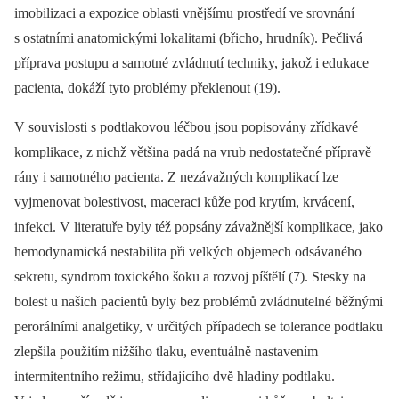
imobilizaci a expozice oblasti vnějšímu prostředí ve srovnání
s ostatními anatomickými lokalitami (břicho, hrudník). Pečlivá
příprava postupu a samotné zvládnutí techniky, jakož i edukace
pacienta, dokáží tyto problémy překlenout (19).
V souvislosti s podtlakovou léčbou jsou popisovány zřídkavé
komplikace, z nichž většina padá na vrub nedostatečné přípravě
rány i samotného pacienta. Z nezávažných komplikací lze
vyjmenovat bolestivost, maceraci kůže pod krytím, krvácení,
infekci. V literatuře byly též popsány závažnější komplikace, jako
hemodynamická nestabilita při velkých objemech odsávaného
sekretu, syndrom toxického šoku a rozvoj píštělí (7). Stesky na
bolest u našich pacientů byly bez problémů zvládnutelné běžnými
perorálními analgetiky, v určitých případech se tolerance podtlaku
zlepšila použitím nižšího tlaku, eventuálně nastavením
intermitentního režimu, střídajícího dvě hladiny podtlaku.