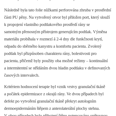
Následně byla tato folie nůžkami perforována zhruba v prostřední
části PU pěny. Na vytvořený otvor byl přiložen port, který slouží
k propojení vlastního podtlakového prostředí rány se
samotným přenosným přístrojem generujícím podtlak. Výměna
materiálu probíhala v rozmezí á 2-4 dny dle funkčnosti krytí,
odpadu do sběrného kanystru a komfortu pacienta. Zvolený
podtlak byl přizpůsoben charakteru rány, bolestivosti pro
pacienta, přičemž byly použity oba možné režimy –⁠ kontinuální
a intermitentní se střídáním dvou hladin podtlaku v definovaných
časových intervalech.
Kritériem hodnocení terapie byl vznik vrstvy granulační tkáně
a počátek epidermizace z okrajů rány. Ve dvou případech byl
defekt po vytvoření granulační tkáně překryt autologním
dermoepidermáním štěpem z anterolaterální plochy stehna.
V obou případech bylo přihojení štěpu potencováno opětovnou