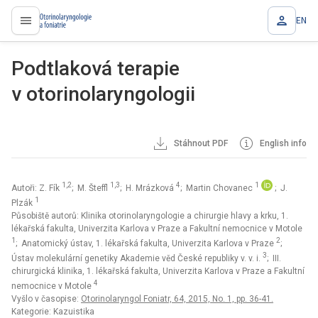
EN
proLékaře.cz
Podtlaková terapie
v otorinolaryngologii
Stáhnout PDF
English info
1,2
1,3
4
1
Autoři: Z. Fík
; M. Šteffl
; H. Mrázková
; Martin Chovanec
; J.
1
Plzák
Působiště autorů: Klinika otorinolaryngologie a chirurgie hlavy a krku, 1.
lékařská fakulta, Univerzita Karlova v Praze a Fakultní nemocnice v Motole
1
2
; Anatomický ústav, 1. lékařská fakulta, Univerzita Karlova v Praze
;
3
Ústav molekulární genetiky Akademie věd České republiky v. v. i.
; III.
chirurgická klinika, 1. lékařská fakulta, Univerzita Karlova v Praze a Fakultní
4
nemocnice v Motole
Vyšlo v časopise:
Otorinolaryngol Foniatr, 64, 2015, No. 1, pp. 36-41.
Kategorie: Kazuistika