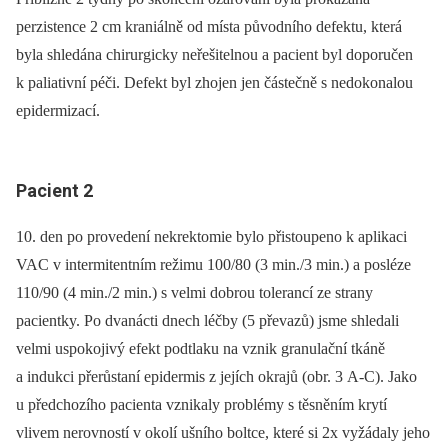
perzistence 2 cm kraniálně od místa původního defektu, která
byla shledána chirurgicky neřešitelnou a pacient byl doporučen
k paliativní péči. Defekt byl zhojen jen částečně s nedokonalou
epidermizací.
Pacient 2
10. den po provedení nekrektomie bylo přistoupeno k aplikaci
VAC v intermitentním režimu 100/80 (3 min./3 min.) a posléze
110/90 (4 min./2 min.) s velmi dobrou tolerancí ze strany
pacientky. Po dvanácti dnech léčby (5 převazů) jsme shledali
velmi uspokojivý efekt podtlaku na vznik granulační tkáně
a indukci přerůstaní epidermis z jejích okrajů (obr. 3 A-C). Jako
u předchozího pacienta vznikaly problémy s těsněním krytí
vlivem nerovností v okolí ušního boltce, které si 2x vyžádaly jeho