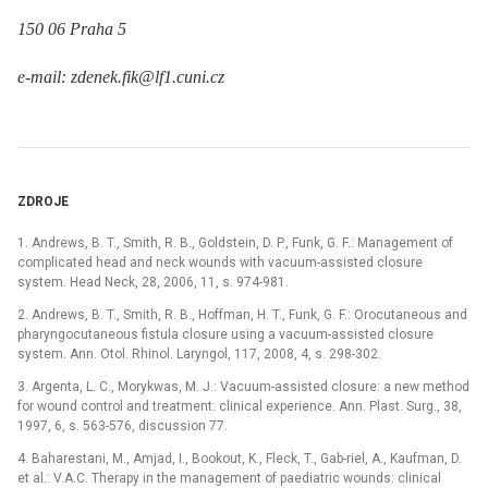
150 06 Praha 5
e-mail: zdenek.fik@lf1.cuni.cz
ZDROJE
1. Andrews, B. T., Smith, R. B., Goldstein, D. P., Funk, G. F.: Management of
complicated head and neck wounds with vacuum-assisted closure
system. Head Neck, 28, 2006, 11, s. 974-981.
2. Andrews, B. T., Smith, R. B., Hoffman, H. T., Funk, G. F.: Orocutaneous and
pharyngocutaneous fistula closure using a vacuum-assisted closure
system. Ann. Otol. Rhinol. Laryngol, 117, 2008, 4, s. 298-302.
3. Argenta, L. C., Morykwas, M. J.: Vacuum-assisted closure: a new method
for wound control and treatment: clinical experience. Ann. Plast. Surg., 38,
1997, 6, s. 563-576, discussion 77.
4. Baharestani, M., Amjad, I., Bookout, K., Fleck, T., Gab-riel, A., Kaufman, D.
et al.: V.A.C. Therapy in the management of paediatric wounds: clinical