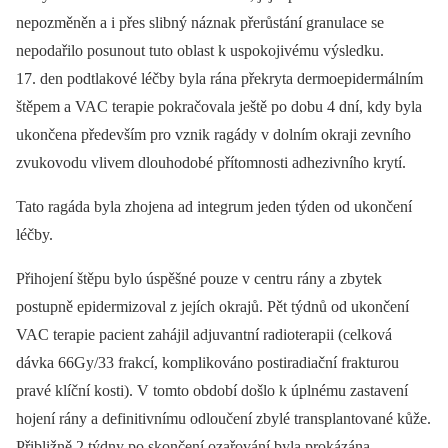
nepozměněn a i přes slibný náznak přerůstání granulace se
nepodařilo posunout tuto oblast k uspokojivému výsledku.
17. den podtlakové léčby byla rána překryta dermoepidermálním
štěpem a VAC terapie pokračovala ještě po dobu 4 dní, kdy byla
ukončena především pro vznik ragády v dolním okraji zevního
zvukovodu vlivem dlouhodobé přítomnosti adhezivního krytí.
Tato ragáda byla zhojena ad integrum jeden týden od ukončení
léčby.
Přihojení štěpu bylo úspěšné pouze v centru rány a zbytek
postupně epidermizoval z jejích okrajů. Pět týdnů od ukončení
VAC terapie pacient zahájil adjuvantní radioterapii (celková
dávka 66Gy/33 frakcí, komplikováno postiradiační frakturou
pravé klíční kosti). V tomto období došlo k úplnému zastavení
hojení rány a definitivnímu odloučení zbylé transplantované kůže.
Přibližně 2 týdny po skončení ozařování byla prokázána