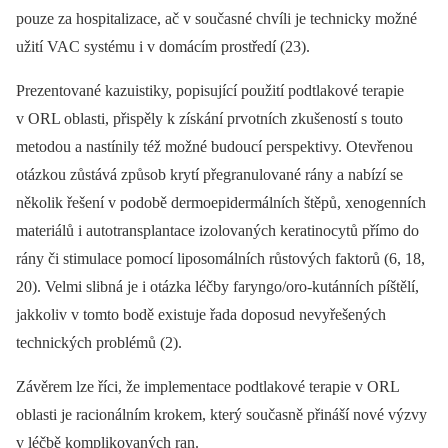
pouze za hospitalizace, ač v současné chvíli je technicky možné
užití VAC systému i v domácím prostředí (23).
Prezentované kazuistiky, popisující použití podtlakové terapie
v ORL oblasti, přispěly k získání prvotních zkušeností s touto
metodou a nastínily též možné budoucí perspektivy. Otevřenou
otázkou zůstává způsob krytí přegranulované rány a nabízí se
několik řešení v podobě dermoepidermálních štěpů, xenogenních
materiálů i autotransplantace izolovaných keratinocytů přímo do
rány či stimulace pomocí liposomálních růstových faktorů (6, 18,
20). Velmi slibná je i otázka léčby faryngo/oro-kutánních píštělí,
jakkoliv v tomto bodě existuje řada doposud nevyřešených
technických problémů (2).
Závěrem lze říci, že implementace podtlakové terapie v ORL
oblasti je racionálním krokem, který současně přináší nové výzvy
v léčbě komplikovaných ran.