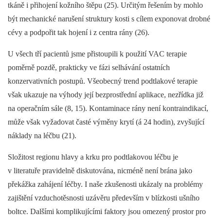
tkáně i přihojení kožního štěpu (25). Určitým řešením by mohlo
být mechanické narušení struktury kosti s cílem exponovat drobné
cévy a podpořit tak hojení i z centra rány (26).
U všech tří pacientů jsme přistoupili k použití VAC terapie
poměrně pozdě, prakticky ve fázi selhávání ostatních
konzervativních postupů. Všeobecný trend podtlakové terapie
však ukazuje na výhody její bezprostřední aplikace, nezřídka již
na operačním sále (8, 15). Kontaminace rány není kontraindikací,
může však vyžadovat časté výměny krytí (á 24 hodin), zvyšující
náklady na léčbu (21).
Složitost regionu hlavy a krku pro podtlakovou léčbu je
v literatuře pravidelně diskutována, nicméně není brána jako
překážka zahájení léčby. I naše zkušenosti ukázaly na problémy
zajištění vzduchotěsnosti uzávěru především v blízkosti ušního
boltce. Dalšími komplikujícími faktory jsou omezený prostor pro