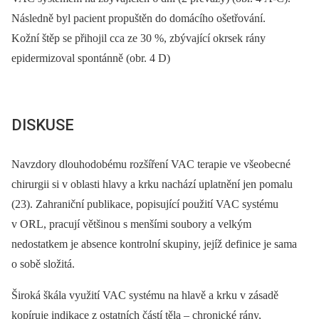
Následně byl pacient propuštěn do domácího ošetřování.
Kožní štěp se přihojil cca ze 30 %, zbývající okrsek rány
epidermizoval spontánně (obr. 4 D)
DISKUSE
Navzdory dlouhodobému rozšíření VAC terapie ve všeobecné
chirurgii si v oblasti hlavy a krku nachází uplatnění jen pomalu
(23). Zahraniční publikace, popisující použití VAC systému
v ORL, pracují většinou s menšími soubory a velkým
nedostatkem je absence kontrolní skupiny, jejíž definice je sama
o sobě složitá.
Široká škála využití VAC systému na hlavě a krku v zásadě
kopíruje indikace z ostatních částí těla –⁠ chronické rány,