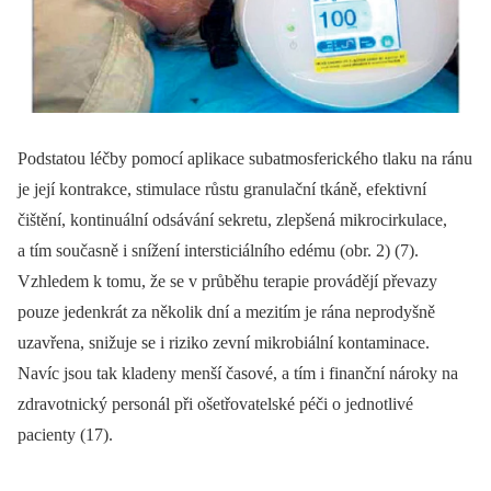
Podstatou léčby pomocí aplikace subatmosferického tlaku na ránu
je její kontrakce, stimulace růstu granulační tkáně, efektivní
čištění, kontinuální odsávání sekretu, zlepšená mikrocirkulace,
a tím současně i snížení intersticiálního edému (obr. 2) (7).
Vzhledem k tomu, že se v průběhu terapie provádějí převazy
pouze jedenkrát za několik dní a mezitím je rána neprodyšně
uzavřena, snižuje se i riziko zevní mikrobiální kontaminace.
Navíc jsou tak kladeny menší časové, a tím i finanční nároky na
zdravotnický personál při ošetřovatelské péči o jednotlivé
pacienty (17).