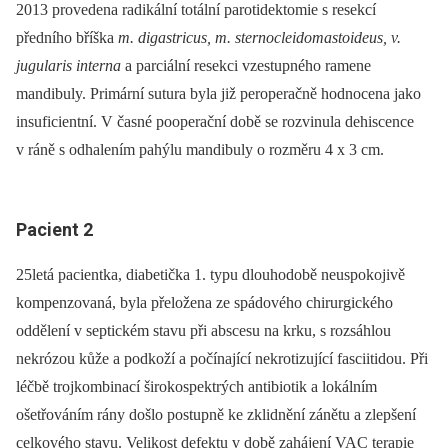
2013 provedena radikální totální parotidektomie s resekcí
předního bříška
m. digastricus, m. sternocleidomastoideus, v.
jugularis interna
a parciální resekci vzestupného ramene
mandibuly. Primární sutura byla již peroperačně hodnocena jako
insuficientní. V časné pooperační době se rozvinula dehiscence
v ráně s odhalením pahýlu mandibuly o rozměru 4 x 3 cm.
Pacient 2
25letá pacientka, diabetička 1. typu dlouhodobě neuspokojivě
kompenzovaná, byla přeložena ze spádového chirurgického
oddělení v septickém stavu při abscesu na krku, s rozsáhlou
nekrózou kůže a podkoží a počínající nekrotizující fasciitidou. Při
léčbě trojkombinací širokospektrých antibiotik a lokálním
ošetřováním rány došlo postupně ke zklidnění zánětu a zlepšení
celkového stavu. Velikost defektu v době zahájení VAC terapie