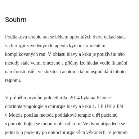
Souhrn
Podtlaková terapie ran se během uplynulých dvou dekád stala
v chirurgii zavedeným terapeutickým instrumentem
komplikovaných ran. V oblasti hlavy a krku je používání této
metody stále velmi omezené a příčiny lze hledat vedle finanční
náročnosti jistě i ve složitosti anatomického uspořádání tohoto
regionu.
V průběhu prvního pololetí roku 2014 byla na Klinice
otorinolaryngologie a chirurgie hlavy a krku 1. LF UK a FN
v Motole použita metoda podtlakové terapie u tří pacientů
s pomalu hojící se ránou v oblasti krku. Ve dvou případech se
jednalo o pacienty po onkochirurgických výkonech. V jednom