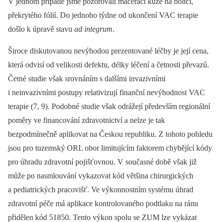
V jednom případě jsme pozorovali maceraci kůže na boltci,
překrytého fólií. Do jednoho týdne od ukončení VAC terapie
došlo k úpravě stavu
ad integrum
.
Široce diskutovanou nevýhodou prezentované léčby je její cena,
která odvisí od velikosti defektu, délky léčení a četnosti převazů.
Četné studie však srovnáním s dalšími invazivními
i neinvazivními postupy relativizují finanční nevýhodnost VAC
terapie (7, 9). Podobné studie však odrážejí především regionální
poměry ve financování zdravotnictví a nelze je tak
bezpodmínečně aplikovat na Českou republiku. Z tohoto pohledu
jsou pro tuzemský ORL obor limitujícím faktorem chybějící kódy
pro úhradu zdravotní pojišťovnou. V současné době však již
může po nasmlouvání vykazovat kód většina chirurgických
a pediatrických pracovišť. Ve výkonnostním systému úhrad
zdravotní péče má aplikace kontrolovaného podtlaku na ránu
přidělen kód 51850. Tento výkon spolu se ZUM lze vykázat