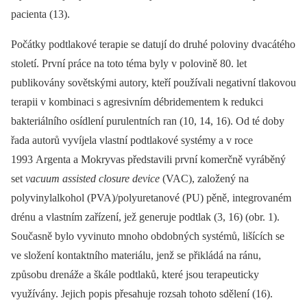
pacienta (13).
Počátky podtlakové terapie se datují do druhé poloviny dvacátého
století. První práce na toto téma byly v polovině 80. let
publikovány sovětskými autory, kteří používali negativní tlakovou
terapii v kombinaci s agresivním débridementem k redukci
bakteriálního osídlení purulentních ran (10, 14, 16). Od té doby
řada autorů vyvíjela vlastní podtlakové systémy a v roce
1993 Argenta a Mokryvas představili první komerčně vyráběný
set
vacuum assisted closure device
(VAC), založený na
polyvinylalkohol (PVA)/polyuretanové (PU) pěně, integrovaném
drénu a vlastním zařízení, jež generuje podtlak (3, 16) (obr. 1).
Současně bylo vyvinuto mnoho obdobných systémů, lišících se
ve složení kontaktního materiálu, jenž se přikládá na ránu,
způsobu drenáže a škále podtlaků, které jsou terapeuticky
využívány. Jejich popis přesahuje rozsah tohoto sdělení (16).