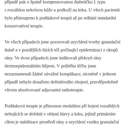
případě pak o špatně kompenzovanou diabetičku I. typu
s rozsáhlou nekrózou kůže a podkoží na krku. U všech pacientů
bylo přistoupeno k podtlakové terapii až po selhání standardní
konzervativní terapie.
Ve všech případech jsme pozorovali urychlení tvorby granulační
tkáně a v pozdějších fázích též počínající epidermizaci z okrajů
rány. Ve dvou případech jsme indikovali překrytí rány
dermoepidermálním štěpem. V průběhu léčby jsme
nezaznamenali žádné závažné komplikace, nicméně v jednom
případě nebylo dosaženo definitivního zhojení, pravděpodobně
vlivem absolvované adjuvantní radioterapie.
Podtlaková terapie je přínosnou modalitou při hojení rozsáhlých
nehojících se defektů v oblasti hlavy a krku, jejímž primárním
cílem je stabilizace prostředí rány a urychlení vzniku granulační