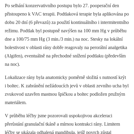
Po selhání konzervativního postupu bylo 27. pooperační den
přistoupeno k VAC terapii. Podtlaková terapie byla aplikována po
dobu 20 dní (6 převazů) za použití kontinuálního i intermitentního
režimu. Podtlak byl postupně navýšen na 100 mm Hg v průběhu
dne a 100/75 mm Hg (3 min./3 min.) na noc. Stesky na lokální
bolestivost v oblasti rány dobře reagovaly na perorální analgetika
(Algifen), eventuálně na přechodné snížení podtlaku (především
na noc).
Lokalizace rány byla anatomicky poměrně složitá s nutností krýt
i boltec. K zabránění nežádoucích jevů v oblasti zevního ucha byl
zvukovod uzavřen mastnou špičkou a boltec podložen pružným
materiálem.
V průběhu léčby jsme pozorovali uspokojivou akceleraci
přerůstání granulační tkáně a mírnou kontrakci rány. Limitem
léčby se ukázala odhalená mandibula, jejíž povrch zůstal