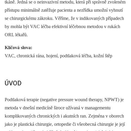
tkáně. Jedná se o neinvazivní metodu, která při správně zvoleném
přístupu minimálně zatěžuje pacienta a nezřídka umožní vyhnutí
se chirurgickému zákroku. Věříme, že v indikovaných případech
by mohla být VAC léčba efektivní léčebnou metodou v rukách
ORL lékařů.
Klíčová slova:
VAC, chronická rána, hojení, podtlaková léčba, kožní štěp
ÚVOD
Podtlaková terapie (negative pressure wound therapy, NPWT) je
metoda v dnešní medicíně široce užívaná v managementu
komplikovaných chronických i akutních ran. Zejména v oborech
jako je plastická chirurgie, ortopedie či všeobecná chirurgie je její