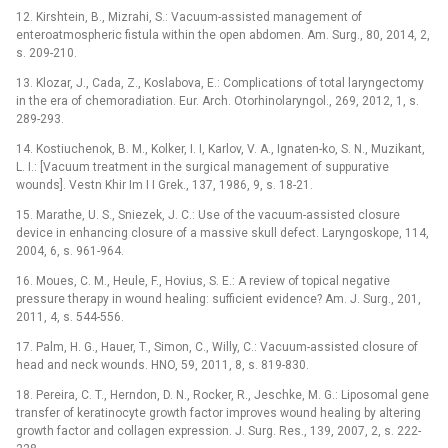
12. Kirshtein, B., Mizrahi, S.: Vacuum-assisted management of
enteroatmospheric fistula within the open abdomen. Am. Surg., 80, 2014, 2,
s. 209-210.
13. Klozar, J., Cada, Z., Koslabova, E.: Complications of total laryngectomy
in the era of chemoradiation. Eur. Arch. Otorhinolaryngol., 269, 2012, 1, s.
289-293.
14. Kostiuchenok, B. M., Kolker, I. I, Karlov, V. A., Ignaten-ko, S. N., Muzikant,
L. I.: [Vacuum treatment in the surgical management of suppurative
wounds]. Vestn Khir Im I I Grek., 137, 1986, 9, s. 18-21.
15. Marathe, U. S., Sniezek, J. C.: Use of the vacuum-assisted closure
device in enhancing closure of a massive skull defect. Laryngoskope, 114,
2004, 6, s. 961-964.
16. Moues, C. M., Heule, F., Hovius, S. E.: A review of topical negative
pressure therapy in wound healing: sufficient evidence? Am. J. Surg., 201,
2011, 4, s. 544-556.
17. Palm, H. G., Hauer, T., Simon, C., Willy, C.: Vacuum-assisted closure of
head and neck wounds. HNO, 59, 2011, 8, s. 819-830.
18. Pereira, C. T., Herndon, D. N., Rocker, R., Jeschke, M. G.: Liposomal gene
transfer of keratinocyte growth factor improves wound healing by altering
growth factor and collagen expression. J. Surg. Res., 139, 2007, 2, s. 222-