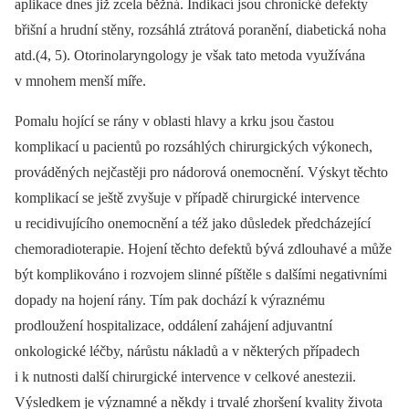
aplikace dnes již zcela běžná. Indikací jsou chronické defekty
břišní a hrudní stěny, rozsáhlá ztrátová poranění, diabetická noha
atd.(4, 5). Otorinolaryngology je však tato metoda využívána
v mnohem menší míře.
Pomalu hojící se rány v oblasti hlavy a krku jsou častou
komplikací u pacientů po rozsáhlých chirurgických výkonech,
prováděných nejčastěji pro nádorová onemocnění. Výskyt těchto
komplikací se ještě zvyšuje v případě chirurgické intervence
u recidivujícího onemocnění a též jako důsledek předcházející
chemoradioterapie. Hojení těchto defektů bývá zdlouhavé a může
být komplikováno i rozvojem slinné píštěle s dalšími negativními
dopady na hojení rány. Tím pak dochází k výraznému
prodloužení hospitalizace, oddálení zahájení adjuvantní
onkologické léčby, nárůstu nákladů a v některých případech
i k nutnosti další chirurgické intervence v celkové anestezii.
Výsledkem je významné a někdy i trvalé zhoršení kvality života