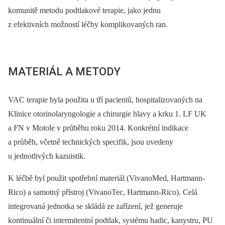
komunitě metodu podtlakové terapie, jako jednu
z efektivních možností léčby komplikovaných ran.
MATERIÁL A METODY
VAC terapie byla použita u tří pacientů, hospitalizovaných na
Klinice otorinolaryngologie a chirurgie hlavy a krku 1. LF UK
a FN v Motole v průběhu roku 2014. Konkrétní indikace
a průběh, včetně technických specifik, jsou uvedeny
u jednotlivých kazuistik.
K léčbě byl použit spotřební materiál (VivanoMed, Hartmann-
Rico) a samotný přístroj (VivanoTec, Hartmann-Rico). Celá
integrovaná jednotka se skládá ze zařízení, jež generuje
kontinuální či intermitentní podtlak, systému hadic, kanystru, PU