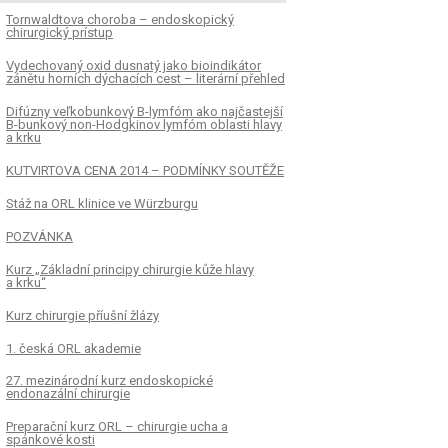
Tornwaldtova choroba – endoskopický
chirurgický prístup
Vydechovaný oxid dusnatý jako bioindikátor
zánětu horních dýchacích cest – literární přehled
Difúzny veľkobunkový B-lymfóm ako najčastejší
B-bunkový non-Hodgkinov lymfóm oblasti hlavy
a krku
KUTVIRTOVA CENA 2014 – PODMÍNKY SOUTĚŽE
Stáž na ORL klinice ve Würzburgu
POZVÁNKA
Kurz „Základní principy chirurgie kůže hlavy
a krku“
Kurz chirurgie příušní žlázy
1. česká ORL akademie
27. mezinárodní kurz endoskopické
endonazální chirurgie
Preparační kurz ORL – chirurgie ucha a
spánkové kosti