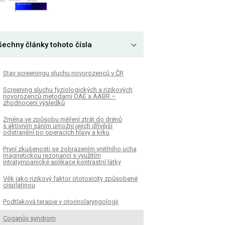
šechny články tohoto čísla
Stav screeningu sluchu novorozenců v ČR
Screening sluchu fyziologických a rizikových
novorozenců metodami OAE a AABR –
zhodnocení výsledků
Změna ve způsobu měření ztrát do drénů
s aktivním sáním umožní jejich dřívější
odstranění po operacích hlavy a krku
První zkušenosti se zobrazením vnitřního ucha
magnetickou rezonancí s využitím
intratympanické aplikace kontrastní látky
Věk jako rizikový faktor ototoxicity způsobené
cisplatinou
Podtlaková terapie v otorinolaryngologii
Coganův syndrom