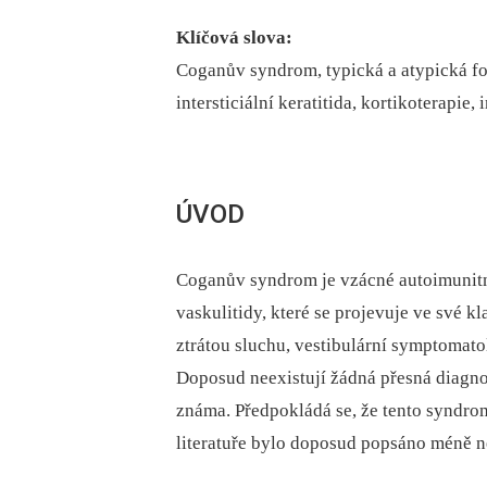
Klíčová slova:
Coganův syndrom, typická a atypická for
intersticiální keratitida, kortikoterapie
ÚVOD
Coganův syndrom je vzácné autoimunitn
vaskulitidy, které se projevuje ve své 
ztrátou sluchu, vestibulární symptomatolo
Doposud neexistují žádná přesná diagno
známa. Předpokládá se, že tento syndrom
literatuře bylo doposud popsáno méně ne