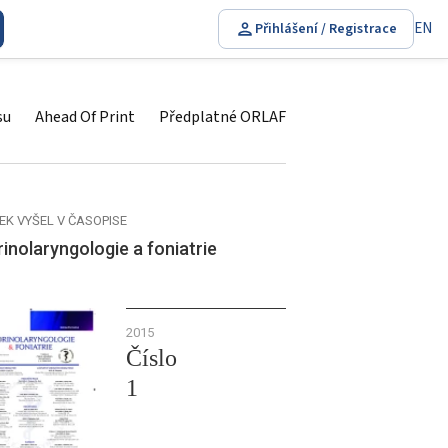
EN
Přihlášení / Registrace
su
Ahead Of Print
Předplatné ORLAF
EK VYŠEL V ČASOPISE
inolaryngologie a foniatrie
2015
Číslo
1