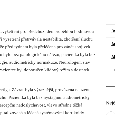
O
RL vyšetření pro předchozí den proběhlou hodinovou
i vyšetření přetrvávala nestabilita, zhoršení sluchu
Ar
že před týdnem byla přeléčena pro zánět spojivek.
tu bylo bez patologického nálezu, pacientka byla bez
Ak
ogie, audiometricky normakuze. Neurologem stav
I
Pacientce byl doporučen klidový režim a dostatek
ertiga. Závrať byla výraznější, provázena nauzeou,
chu. Pacientka byla bez nystagmu, audiometricky
Nejč
ercepční nedoslýchavost, vlevo středně těžká,
ospitalizovaná a léčená systémovými kortikoidy