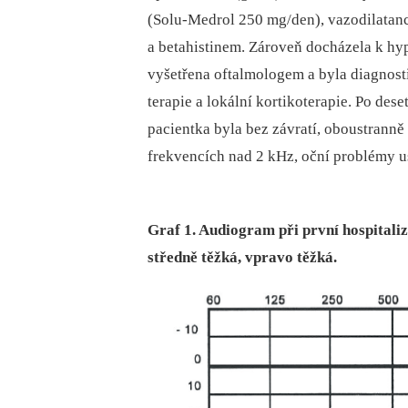
(Solu-Medrol 250 mg/den), vazodilatan
a betahistinem. Zároveň docházela k hype
vyšetřena oftalmologem a byla diagnosti
terapie a lokální kortikoterapie. Po des
pacientka byla bez závratí, oboustranně
frekvencích nad 2 kHz, oční problémy u
Graf 1. Audiogram při první hospitali
středně těžká, vpravo těžká.