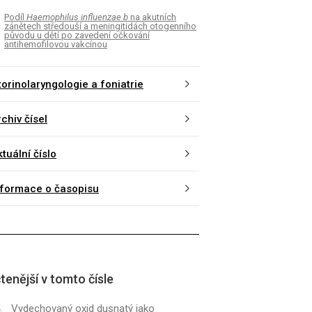
Podíl
Haemophilus influenzae b
na akutních
zánětech středouší a meningitidách otogenního
původu u dětí po zavedení očkování
antihemofilovou vakcínou
torinolaryngologie a foniatrie
chiv čísel
tuální číslo
nformace o časopisu
tenější v tomto čísle
Vydechovaný oxid dusnatý jako