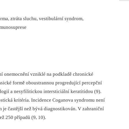
ma, ztráta sluchu, vestibulární syndrom,
, imunosuprese
í onemocnění vzniklé na podkladě chronické
klasické formě oboustrannou progredující percepční
gií a nesyfilitickou intersticiální keratitidou (9).
stická kritéria. Incidence Coganova syndromu není
 je častější než bývá diagnostikován. V zahraniční
ž 250 případů (9, 10).