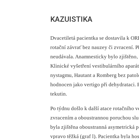
KAZUISTIKA
Dvacetiletá pacientka se dostavila k O
rotační závrať bez nauzey či zvracení. Př
neudávala. Anamnesticky bylo zjištěno, 
Klinické vyšetření vestibulárního apará
nystagmu, Hautant a Romberg bez patol
hodnocen jako vertigo při dehydrataci. 
tekutin.
Po týdnu došlo k další atace rotačního v
zvracením a oboustrannou poruchou slu
byla zjištěna oboustranná asymetrická p
vpravo těžká (graf l). Pacientka byla h