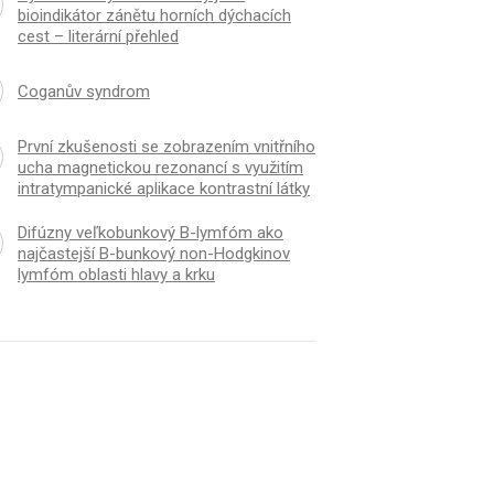
bioindikátor zánětu horních dýchacích
cest – literární přehled
Coganův syndrom
První zkušenosti se zobrazením vnitřního
ucha magnetickou rezonancí s využitím
intratympanické aplikace kontrastní látky
Difúzny veľkobunkový B-lymfóm ako
najčastejší B-bunkový non-Hodgkinov
lymfóm oblasti hlavy a krku