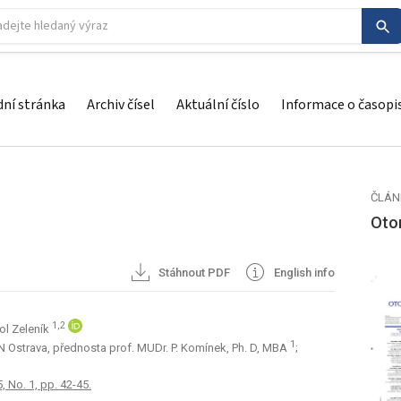
ní stránka
Archiv čísel
Aktuální číslo
Informace o časopi
ČLÁN
Otor
Stáhnout PDF
English info
1,2
ol Zeleník
1
FN Ostrava, přednosta prof. MUDr. P. Komínek, Ph. D, MBA
;
, No. 1, pp. 42-45.