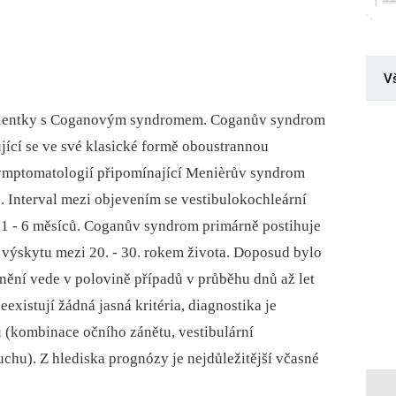
V
pacientky s Coganovým syndromem. Coganův syndrom
ující se ve své klasické formě oboustrannou
 symptomatologií připomínající Menièrův syndrom
ou. Interval mezi objevením se vestibulokochleární
1 -⁠ 6 měsíců. Coganův syndrom primárně postihuje
výskytu mezi 20. -⁠ 30. rokem života. Doposud bylo
ění vede v polovině případů v průběhu dnů až let
eexistují žádná jasná kritéria, diagnostika je
 (kombinace očního zánětu, vestibulární
uchu). Z hlediska prognózy je nejdůležitější včasné