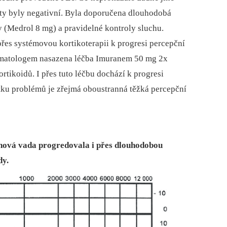
esty byly negativní. Byla doporučena dlouhodobá
 (Medrol 8 mg) a pravidelné kontroly sluchu.
řes systémovou kortikoterapii k progresi percepční
vmatologem nasazena léčba Imuranem 50 mg 2x
tikoidů. I přes tuto léčbu dochází k progresi
átku problémů je zřejmá oboustranná těžká percepční
chová vada progredovala i přes dlouhodobou
dy.