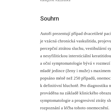
Kategorie: Kazuistika
Souhrn
Autoři prezentují případ dvacetileté 
je vzácná chronická vaskulitida, projev
percepční ztrátou sluchu, vestibulární
a nesyfilitickou intersticiální keratitid
a oční symptomatologie bývá v rozmezí 
mladé jedince (ženy i muže) s maximem 
popsáno méně než 250 případů, onemocn
k definitivní hluchotě. Pro diagnostiku n
prováděna na základě klinického obrazu
symptomatologie a progresivní ztráty sl
rozpoznání a léčba tohoto onemocnění.