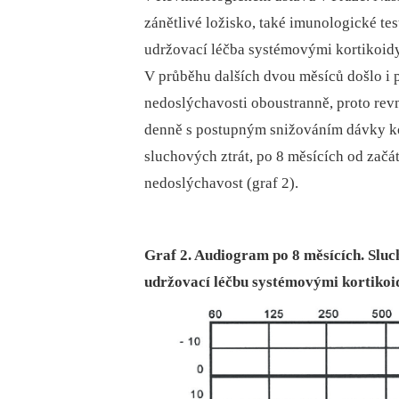
zánětlivé ložisko, také imunologické t
udržovací léčba systémovými kortikoidy
V průběhu dalších dvou měsíců došlo i p
nedoslýchavosti oboustranně, proto re
denně s postupným snižováním dávky kor
sluchových ztrát, po 8 měsících od zač
nedoslýchavost (graf 2).
Graf 2. Audiogram po 8 měsících. Slu
udržovací léčbu systémovými kortikoi