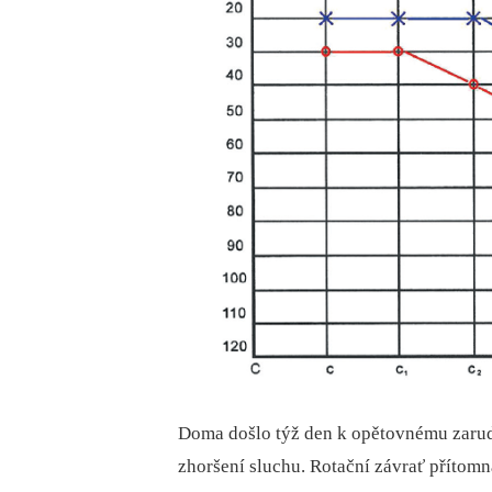
Doma došlo týž den k opětovnému zarudn
zhoršení sluchu. Rotační závrať přítomn