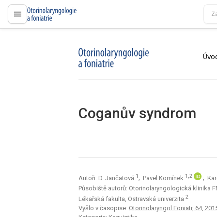
proLékaře.cz
Úvod
proLékaře.cz
Coganův syndrom
1
1,2
Autoři: D. Jančatová
; Pavel Komínek
; Kar
Působiště autorů: Otorinolaryngologická klinika 
2
Lékařská fakulta, Ostravská univerzita
Vyšlo v časopise:
Otorinolaryngol Foniatr, 64, 2015