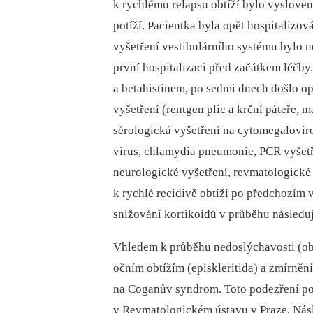
k rychlému relapsu obtíží bylo vysloven
potíží. Pacientka byla opět hospitalizo
vyšetření vestibulárního systému bylo 
první hospitalizaci před začátkem léčby
a betahistinem, po sedmi dnech došlo op
vyšetření (rentgen plic a krční páteře, 
sérologická vyšetření na cytomegaloviro
virus, chlamydia pneumonie, PCR vyšetře
neurologické vyšetření, revmatologické
k rychlé recidivě obtíží po předchozím
snižování kortikoidů v průběhu následuj
Vhledem k průběhu nedoslýchavosti (ob
očním obtížím (episkleritida) a zmírněn
na Coganův syndrom. Toto podezření po
v Revmatologickém ústavu v Praze. Nás