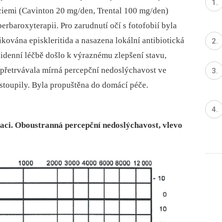
ciemi (Cavinton 20 mg/den, Trental 100 mg/den)
rbaroxyterapii. Pro zarudnutí očí s fotofobií byla
kována episkleritida a nasazena lokální antibiotická
etidenní léčbě došlo k výraznému zlepšení stavu,
 přetrvávala mírná percepční nedoslýchavost ve
stoupily. Byla propuštěna do domácí péče.
zaci. Oboustranná percepční nedoslýchavost, vlevo