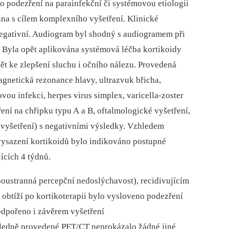
o podezření na parainfekční či systémovou etiologii
vána s cílem komplexního vyšetření. Klinické
negativní. Audiogram byl shodný s audiogramem při
. Byla opět aplikována systémová léčba kortikoidy
ět ke zlepšení sluchu i očního nálezu. Provedená
magnetická rezonance hlavy, ultrazvuk břicha,
vou infekci, herpes virus simplex, varicella-zoster
ní na chřipku typu A a B, oftalmologické vyšetření,
 vyšetření) s negativními výsledky. Vzhledem
 vysazení kortikoidů bylo indikováno postupné
ících 4 týdnů.
oustranná percepční nedoslýchavost), recidivujícím
í obtíží po kortikoterapii bylo vysloveno podezření
dpořeno i závěrem vyšetření
ledně provedené PET/CT neprokázalo žádné jiné