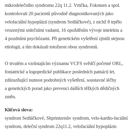
mikrodelečního syndromu 22q 11.2. Vrtička, Fokstuen a spol.
kontrolovali 20 pacientů původně diagnostikovaných jako
velofaciální hypoplázii (syndrom Sedláčkové), z nichž 8 trpělo
vrozenými srdečními vadami, 16 opožděním vývoje intelektu a
4 pozdními psychózami. Při genetickém vyšetření zjistili stejnou
etiologii, a tím dokázali totožnost obou syndromů.
O trvalém a vzrůstajícím významu VCFS svědčí početné ORL,
foniatrické a logopedické publikace posledních patnácti let,
zdůrazňující nutnost podrobných vyšetření, soustavné léčby
a genetických porad jako prevenci dalších těžkých dědičných
změn.
Klíčová slova:
syndrom Sedláčkové, Shprintzenův syndrom, velo-kardio-faciální
syndrom, deleční syndrom 22q11.2, velofaciální hypoplázie.