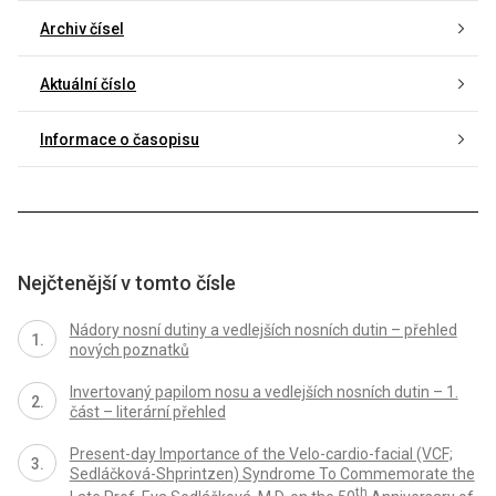
Archiv čísel
Aktuální číslo
Informace o časopisu
Nejčtenější v tomto čísle
Nádory nosní dutiny a vedlejších nosních dutin – přehled
nových poznatků
Invertovaný papilom nosu a vedlejších nosních dutin – 1.
část – literární přehled
Present-day Importance of the Velo-cardio-facial (VCF;
Sedláčková-Shprintzen) Syndrome To Commemorate the
th