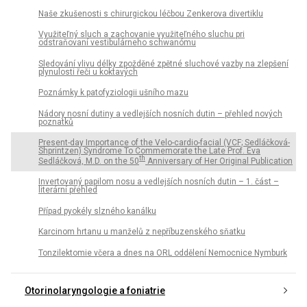
Naše zkušenosti s chirurgickou léčbou Zenkerova divertiklu
Využiteľný sluch a zachovanie využiteľného sluchu pri
odstraňovaní vestibulárneho schwanómu
Sledování vlivu délky zpožděné zpětné sluchové vazby na zlepšení
plynulosti řeči u koktavých
Poznámky k patofyziologii ušního mazu
Nádory nosní dutiny a vedlejších nosních dutin – přehled nových
poznatků
Present-day Importance of the Velo-cardio-facial (VCF; Sedláčková-
Shprintzen) Syndrome To Commemorate the Late Prof. Eva
th
Sedláčková, M.D. on the 50
Anniversary of Her Original Publication
Invertovaný papilom nosu a vedlejších nosních dutin – 1. část –
literární přehled
Případ pyokély slzného kanálku
Karcinom hrtanu u manželů z nepříbuzenského sňatku
Tonzilektomie včera a dnes na ORL oddělení Nemocnice Nymburk
Otorinolaryngologie a foniatrie