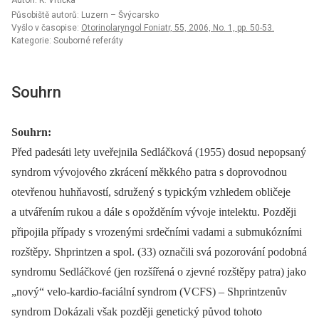
Autoři: K. Vrtička
Působiště autorů: Luzern – Švýcarsko
Vyšlo v časopise:
Otorinolaryngol Foniatr, 55, 2006, No. 1, pp. 50-53.
Kategorie: Souborné referáty
Souhrn
Souhrn:
Před padesáti lety uveřejnila Sedláčková (1955) dosud nepopsaný
syndrom vývojového zkrácení měkkého patra s doprovodnou
otevřenou huhňavostí, sdružený s typickým vzhledem obličeje
a utvářením rukou a dále s opožděním vývoje intelektu. Později
připojila případy s vrozenými srdečními vadami a submukózními
rozštěpy. Shprintzen a spol. (33) označili svá pozorování podobná
syndromu Sedláčkové (jen rozšířená o zjevné rozštěpy patra) jako
„nový“ velo-kardio-faciální syndrom (VCFS) –⁠ Shprintzenův
syndrom Dokázali však později genetický původ tohoto