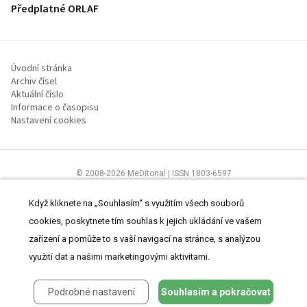
Předplatné ORLAF
Úvodní stránka
Archiv čísel
Aktuální číslo
Informace o časopisu
Nastavení cookies
© 2008-2026 MeDitorial | ISSN 1803-6597
Stránky proLékaře.cz jsou určeny výhradně odborníkům ve
zdravotnictví.
Čtěte prohlášení
a
Zásady zpracování osobních údajů
.
Když kliknete na „Souhlasím“ s využitím všech souborů
cookies, poskytnete tím souhlas k jejich ukládání ve vašem
zařízení a pomůže to s vaší navigací na stránce, s analýzou
využití dat a našimi marketingovými aktivitami.
Podrobné nastavení
Souhlasím a pokračovat