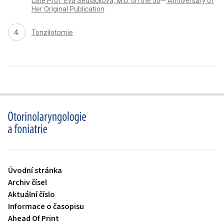
Late Prof. Eva Sedláčková, M.D. on the 50
Anniversary of
Her Original Publication
Tonzilotomie
proLékaře.cz
Úvodní stránka
Archiv čísel
Aktuální číslo
Informace o časopisu
Ahead Of Print