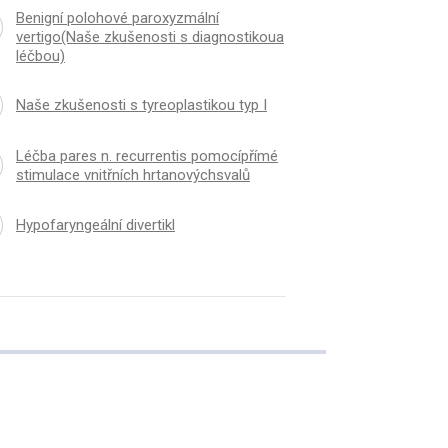
Benigní polohové paroxyzmální
vertigo(Naše zkušenosti s diagnostikoua
léčbou)
K
ČLÁNEK
ustické emise VI.K
Naše zkušenosti s tyr
Naše zkušenosti s tyreoplastikou typ I
imentálnímu
I
tíotoakustických emisí. EOAE u
Léčba pares n. recurrentis pomocípřímé
te
stimulace vnitřních hrtanovýchsvalů
Hypofaryngeální divertikl