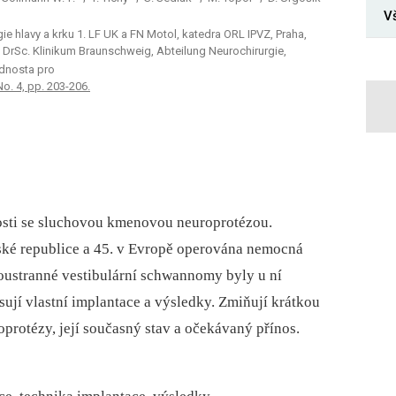
V
gie hlavy a krku 1. LF UK a FN Motol, katedra ORL IPVZ, Praha,
, DrSc. Klinikum Braunschweig, Abteilung Neurochirurgie,
dnosta pro
No. 4, pp. 203-206.
nosti se sluchovou kmenovou neuroprotézou.
ské republice a 45. v Evropě operována nemocná
oustranné vestibulární schwannomy byly u ní
sují vlastní implantace a výsledky. Zmiňují krátkou
protézy, její současný stav a očekávaný přínos.