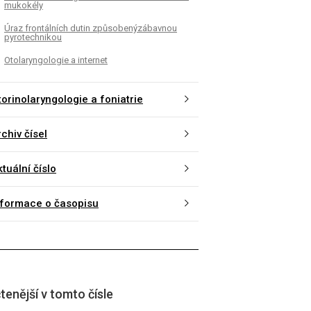
mukokély
Úraz frontálních dutin způsobenýzábavnou
pyrotechnikou
Otolaryngologie a internet
torinolaryngologie a foniatrie
chiv čísel
tuální číslo
nformace o časopisu
tenější v tomto čísle