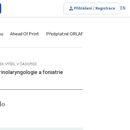
EN
Přihlášení / Registrace
su
Ahead Of Print
Předplatné ORLAF
EK VYŠEL V ČASOPISE
inolaryngologie a foniatrie
lo