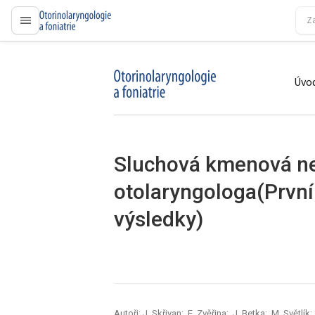
proLékaře.cz
Úvod
proLékaře.cz
Sluchová kmenová ne
otolaryngologa(První 
výsledky)
Autoři: J. Skřivan; E. Zvěřina; J. Betka; M. Světlík