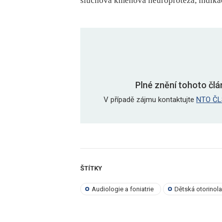
sluchová kmenová neuroprotéza, indikac
Plné znění tohoto člá
V případě zájmu kontaktujte
NTO ČL
ŠTÍTKY
Audiologie a foniatrie
Dětská otorinol