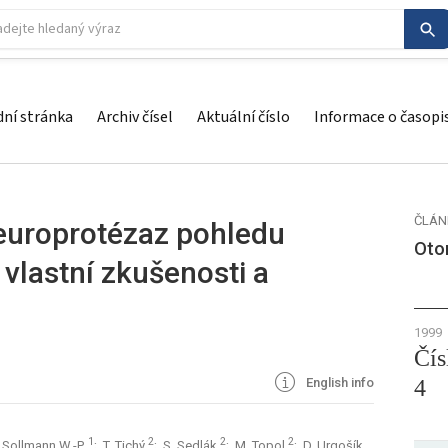
ní stránka
Archiv čísel
Aktuální číslo
Informace o časopi
ČLÁN
uroprotézaz pohledu
Otor
vlastní zkušenosti a
1999
Čís
English info
4
1
2
2
2
; Sollmann W.-P.
; T. Tichý
; S. Sedlák
; M. Topol
; D. Urgošík