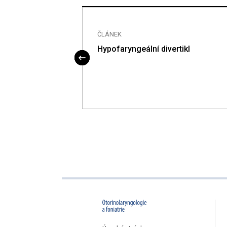
ČLÁNEK
internet
Hypofaryngeální divertikl
proLékaře.cz