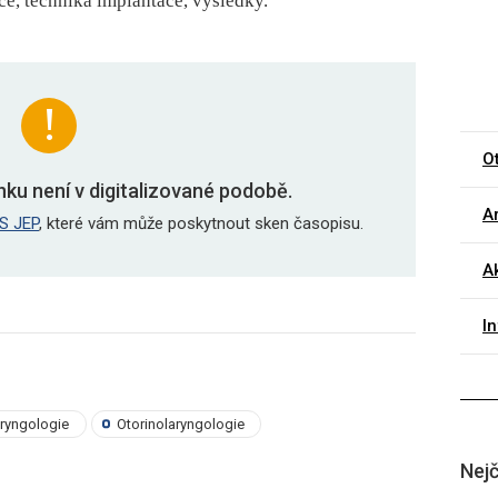
e, technika implantace, výsledky.
O
nku není v digitalizované podobě.
Ar
S JEP
, které vám může poskytnout sken časopisu.
Ak
I
aryngologie
Otorinolaryngologie
Nejč