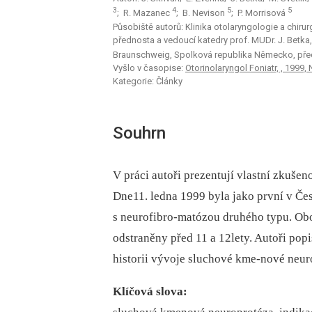
3
4
5
5
; R. Mazanec
; B. Nevison
; P. Morrisová
Působiště autorů: Klinika otolaryngologie a chirur
přednosta a vedoucí katedry prof. MUDr. J. Betka
Braunschweig, Spolková republika Německo, pře
Vyšlo v časopise:
Otorinolaryngol Foniatr, , 1999, 
Kategorie: Články
Souhrn
V práci autoři prezentují vlastní zkuše
Dne11. ledna 1999 byla jako první v Če
s neurofibro-matózou druhého typu. Ob
odstraněny před 11 a 12lety. Autoři popi
historii vývoje sluchové kme-nové neuro
Klíčová slova: