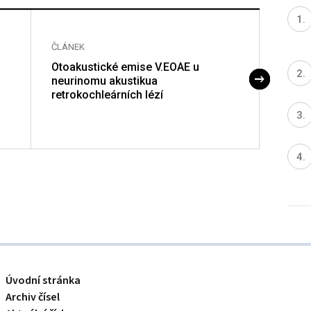
ČLÁNEK
ČLÁNE
Otoakustické emise V.EOAE u
Otoak
neurinomu akustikua
exper
retrokochleárních lézí
využi
morče
Úvodní stránka
Archiv čísel