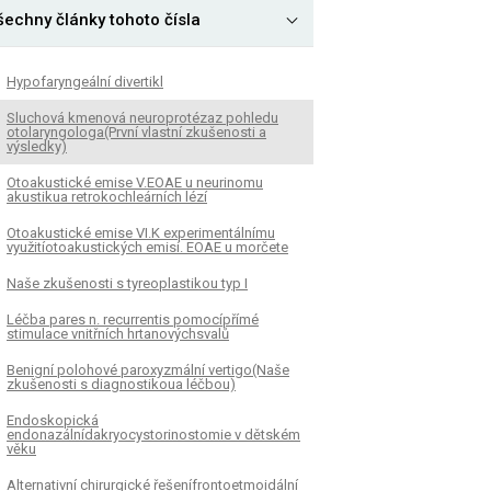
šechny články tohoto čísla
Hypofaryngeální divertikl
Sluchová kmenová neuroprotézaz pohledu
otolaryngologa(První vlastní zkušenosti a
výsledky)
Otoakustické emise V.EOAE u neurinomu
akustikua retrokochleárních lézí
Otoakustické emise VI.K experimentálnímu
využitíotoakustických emisí. EOAE u morčete
Naše zkušenosti s tyreoplastikou typ I
Léčba pares n. recurrentis pomocípřímé
stimulace vnitřních hrtanovýchsvalů
Benigní polohové paroxyzmální vertigo(Naše
zkušenosti s diagnostikoua léčbou)
Endoskopická
endonazálnídakryocystorinostomie v dětském
věku
Alternativní chirurgické řešenífrontoetmoidální