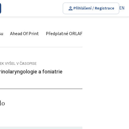
EN
Přihlášení / Registrace
su
Ahead Of Print
Předplatné ORLAF
EK VYŠEL V ČASOPISE
inolaryngologie a foniatrie
lo