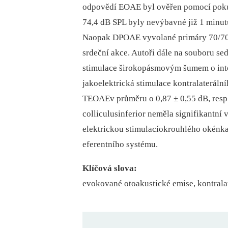
odpovědí EOAE byl ověřen pomocí poku
74,4 dB SPL byly nevýbavné již 1 minut
Naopak DPOAE vyvolané primáry 70/70 
srdeční akce. Autoři dále na souboru sedm
stimulace širokopásmovým šumem o int
jakoelektrická stimulace kontralateráln
TEOAEv průměru o 0,87 ± 0,55 dB, resp. 
colliculusinferior neměla signifikantní
elektrickou stimulacíokrouhlého okénk
eferentního systému.
Klíčová slova:
evokované otoakustické emise, kontralat