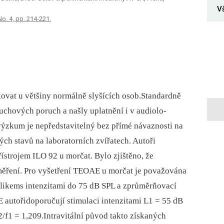
V
No. 4, pp. 214-221.
ovat u většiny normálně slyšících osob.Standardně
luchových poruch a našly uplatnění i v audiolo-
ýzkum je nepředstavitelný bez přímé návaznosti na
ch stavů na laboratorních zvířatech. Autoři
strojem ILO 92 u morčat. Bylo zjištěno, že
ěření. Pro vyšetření TEOAE u morčat je považována
klikems intenzitami do 75 dB SPL a zprůměrňovací
E autořidoporučují stimulaci intenzitami L1 = 55 dB
/f1 = 1,209.Intravitální původ takto získaných