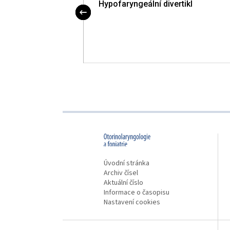
internet
Hypofaryngeální divertikl
proLékaře.cz
Úvodní stránka
Archiv čísel
Aktuální číslo
Informace o časopisu
Nastavení cookies