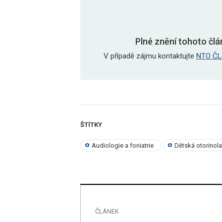
Plné znění tohoto člá
V případě zájmu kontaktujte
NTO ČL
ŠTÍTKY
Audiologie a foniatrie
Dětská otorinol
ČLÁNEK