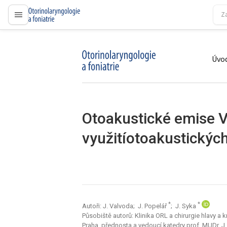
proLékaře.cz
Úvod
proLékaře.cz
Otoakustické emise 
využitíotoakustickýc
*
*
Autoři: J. Valvoda; J. Popelář
; J. Syka
Působiště autorů: Klinika ORL a chirurgie hlavy a 
Praha, přednosta a vedoucí katedry prof. MUDr. J.