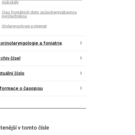
mukokély
Úraz frontálních dutin způsobenýzábavnou
pyrotechnikou
Otolaryngologie a internet
torinolaryngologie a foniatrie
chiv čísel
tuální číslo
nformace o časopisu
tenější v tomto čísle