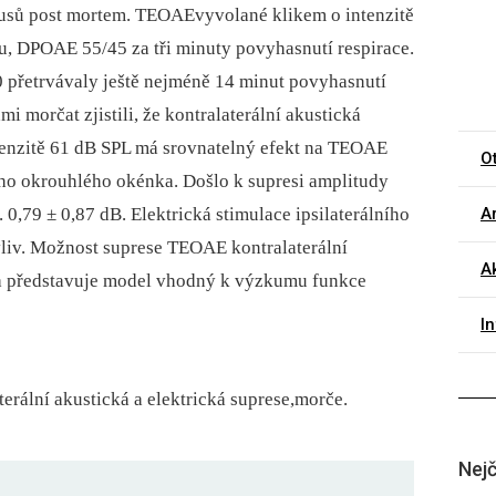
sů post mortem. TEOAEvyvolané klikem o intenzitě
u, DPOAE 55/45 za tři minuty povyhasnutí respirace.
přetrvávaly ještě nejméně 14 minut povyhasnutí
i morčat zjistili, že kontralaterální akustická
enzitě 61 dB SPL má srovnatelný efekt na TEOAE
O
ího okrouhlého okénka. Došlo k supresi amplitudy
0,79 ± 0,87 dB. Elektrická stimulace ipsilaterálního
Ar
 vliv. Možnost suprese TEOAE kontralaterální
Ak
a představuje model vhodný k výzkumu funkce
I
erální akustická a elektrická suprese,morče.
Nejč