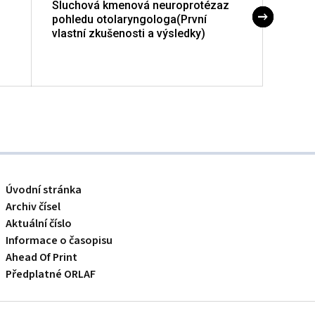
Sluchová kmenová neuroprotézaz
Otoak
pohledu otolaryngologa(První
neuri
vlastní zkušenosti a výsledky)
retrok
Úvodní stránka
Archiv čísel
Aktuální číslo
Informace o časopisu
Ahead Of Print
Předplatné ORLAF