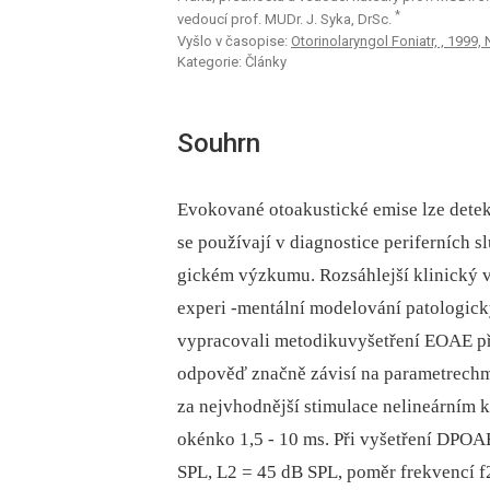
*
vedoucí prof. MUDr. J. Syka, DrSc.
Vyšlo v časopise:
Otorinolaryngol Foniatr, , 1999, 
Kategorie: Články
Souhrn
Evokované otoakustické emise lze detek
se používají v diagnostice periferních s
gickém výzkumu. Rozsáhlejší klinický v
experi -mentální modelování patologický
vypracovali metodikuvyšetření EOAE pří
odpověď značně závisí na parametrechm
za nejvhodnější stimulace nelineárním 
okénko 1,5 -⁠ 10 ms. Při vyšetření DPOA
SPL, L2 = 45 dB SPL, poměr frekvencí f2