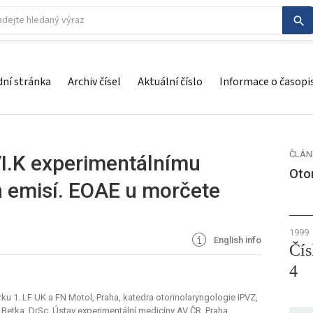
ní stránka
Archiv čísel
Aktuální číslo
Informace o časopi
ČLÁN
VI.K experimentálnímu
Otor
h emisí. EOAE u morčete
1999
English info
Čís
4
krku 1. LF UK a FN Motol, Praha, katedra otorinolaryngologie IPVZ,
 Betka, DrSc. Ústav experimentální medicíny AV ČR, Praha,