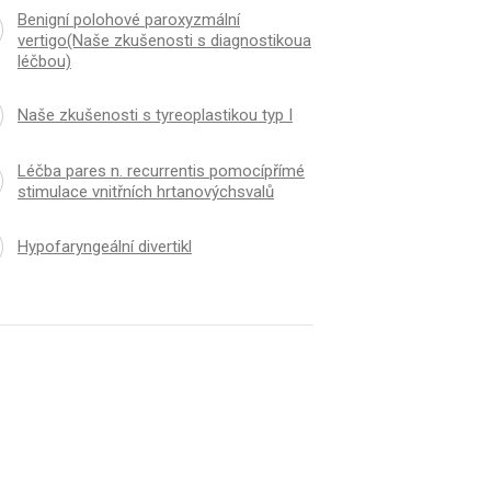
Benigní polohové paroxyzmální
vertigo(Naše zkušenosti s diagnostikoua
léčbou)
Naše zkušenosti s tyreoplastikou typ I
Léčba pares n. recurrentis pomocípřímé
stimulace vnitřních hrtanovýchsvalů
Hypofaryngeální divertikl
K
ČLÁNEK