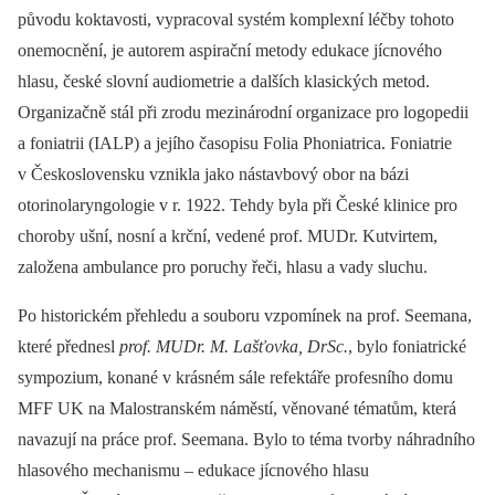
původu koktavosti, vypracoval systém komplexní léčby tohoto
onemocnění, je autorem aspirační metody edukace jícnového
hlasu, české slovní audiometrie a dalších klasických metod.
Organizačně stál při zrodu mezinárodní organizace pro logopedii
a foniatrii (IALP) a jejího časopisu Folia Phoniatrica. Foniatrie
v Československu vznikla jako nástavbový obor na bázi
otorinolaryngologie v r. 1922. Tehdy byla při České klinice pro
choroby ušní, nosní a krční, vedené prof. MUDr. Kutvirtem,
založena ambulance pro poruchy řeči, hlasu a vady sluchu.
Po historickém přehledu a souboru vzpomínek na prof. Seemana,
které přednesl
prof. MUDr. M. Lašťovka, DrSc.
, bylo foniatrické
sympozium, konané v krásném sále refektáře profesního domu
MFF UK na Malostranském náměstí, věnované tématům, která
navazují na práce prof. Seemana. Bylo to téma tvorby náhradního
hlasového mechanismu –⁠ edukace jícnového hlasu