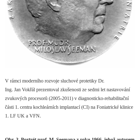
V rámci moderního rozvoje sluchové protetiky Dr.
Ing. Jan Vokřál prezentoval zkušenosti ze sedmi let nastavování
zvukových procesorů (2005-2011) v diagnosticko-rehabilitační
části 1. centra kochleárních implantací (CI) na Foniatrické klinice
1. LF UK a VFN.
Obr. 3. Portrét prof. M. Seemana z roku 1966, jehož autorem