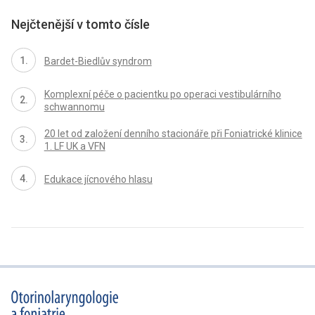
Nejčtenější v tomto čísle
Bardet-Biedlův syndrom
Komplexní péče o pacientku po operaci vestibulárního
schwannomu
20 let od založení denního stacionáře při Foniatrické klinice
1. LF UK a VFN
Edukace jícnového hlasu
proLékaře.cz