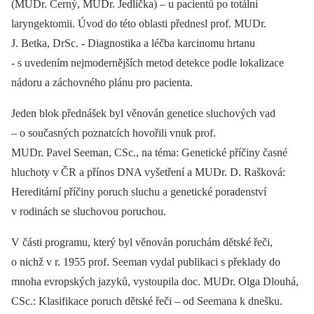
(MUDr. Černý, MUDr. Jedlička) –⁠ u pacientů po totální
laryngektomii. Úvod do této oblasti přednesl prof. MUDr.
J. Betka, DrSc. -⁠ Diagnostika a léčba karcinomu hrtanu
-⁠ s uvedením nejmodernějších metod detekce podle lokalizace
nádoru a záchovného plánu pro pacienta.
Jeden blok přednášek byl věnován genetice sluchových vad
–⁠ o současných poznatcích hovořili vnuk prof.
MUDr. Pavel Seeman, CSc., na téma: Genetické příčiny časné
hluchoty v ČR a přínos DNA vyšetření a MUDr. D. Rašková:
Hereditární příčiny poruch sluchu a genetické poradenství
v rodinách se sluchovou poruchou.
V části programu, který byl věnován poruchám dětské řeči,
o nichž v r. 1955 prof. Seeman vydal publikaci s překlady do
mnoha evropských jazyků, vystoupila doc. MUDr. Olga Dlouhá,
CSc.: Klasifikace poruch dětské řeči –⁠ od Seemana k dnešku.