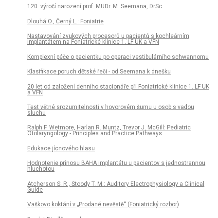
120. výročí narození prof. MUDr. M. Seemana, DrSc.
Dlouhá O., Černý L.: Foniatrie
Nastavování zvukových procesorů u pacientů s kochleárním
implantátem na Foniatrické klinice 1. LF UK a VFN
Komplexní péče o pacientku po operaci vestibulárního schwannomu
Klasifikace poruch dětské řeči - od Seemana k dnešku
20 let od založení denního stacionáře při Foniatrické klinice 1. LF UK
a VFN
Test větné srozumitelnosti v hovorovém šumu u osob s vadou
sluchu
Ralph F. Wetmore, Harlan R. Muntz, Trevor J. McGill: Pediatric
Otolaryngology - Principles and Practice Pathways
Edukace jícnového hlasu
Hodnotenie prínosu BAHA implantátu u pacientov s jednostrannou
hluchotou
Atcherson S. R., Stoody T. M.: Auditory Electrophysiology a Clinical
Guide
Vaškovo koktání v „Prodané nevěstě“ (Foniatrický rozbor)