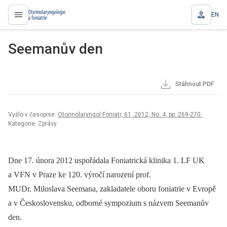
EN
proLékaře.cz
Seemanův den
Stáhnout PDF
Vyšlo v časopise:
Otorinolaryngol Foniatr, 61, 2012, No. 4, pp. 269-270.
Kategorie: Zprávy
Dne 17. února 2012 uspořádala Foniatrická klinika 1. LF UK
a VFN v Praze ke 120. výročí narození prof.
MUDr. Miloslava Seemana, zakladatele oboru foniatrie v Evropě
a v Československu, odborné sympozium s názvem Seemanův
den.