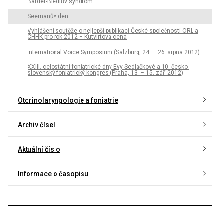
Bardet-Biedlův syndrom
Seemanův den
Vyhlášení soutěže o nejlepší publikaci České společnosti ORL a
CHHK pro rok 2012 – Kutvirtova cena
International Voice Symposium (Salzburg, 24. – 26. srpna 2012)
XXIII. celostátní foniatrické dny Evy Sedláčkové a 10. česko-
slovenský foniatrický kongres (Praha, 13. – 15. září 2012)
Otorinolaryngologie a foniatrie
Archiv čísel
Aktuální číslo
Informace o časopisu