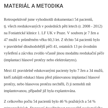
MATERIÁL A METODIKA
Retrospektivně jsme vyhodnotili dokumentaci 54 pacientů,
tj. všech reedukovaných v posledních pěti letech (r. 2008 -⁠ 2012)
na Foniatrické klinice 1. LF UK v Praze. V souboru je 7 žen a
47 mužů v průměrném věku 60,3 let. Z těchto 54 pacientů bylo
v pravidelné dlouhodobější péči 41, ostatních 13 po úvodním
vyšetření a zácviku zvolilo včasně jinou modalitu reedukační péče
(implantaci hlasové protézy nebo elektrolarynx).
Mezi 41 pravidelně edukovanými pacienty bylo 7 žen a 34 mužů,
kteří zahájili edukaci hlasu před plánovanou implantací hlasové
protézy, nebo hlasovou protézu nechtěli, či ji nemohli mít
implantovanou, případně již byla explantována.
Z celkového počtu 54 pacientů bylo 46 % pražských a 54 %