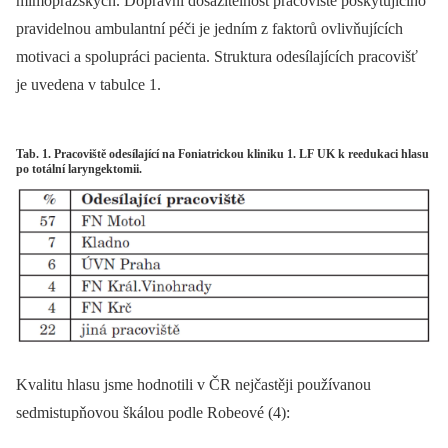
mimopražských. Dopravní dosažitelnost pracoviště poskytujícího
pravidelnou ambulantní péči je jedním z faktorů ovlivňujících
motivaci a spolupráci pacienta. Struktura odesílajících pracovišť
je uvedena v tabulce 1.
Tab. 1. Pracoviště odesílající na Foniatrickou kliniku 1. LF UK k reedukaci hlasu
po totální laryngektomii.
Kvalitu hlasu jsme hodnotili v ČR nejčastěji používanou
sedmistupňovou škálou podle Robeové (4):