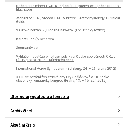
Hodnotenie prínosu BAHA implantátu u pacientov s jednostrannou
hluchotou
Atcherson S. R., Stoody T. M.: Auditory Electrophysiology a Clinical
Guide
Vaškovo koktání v „Prodané nevěstě“ (Foniatrický rozbor)
Bardet-Biedlův syndrom
Seemanův den
Vyhlášení soutěže o nejlepší publikaci České společnosti ORL a
CHHK pro rok 2012 – Kutvirtova cena
International Voice Symposium (Salzburg, 24. – 26. srpna 2012)
XXIII. celostátní foniatrické dny Evy Sedláčkové a 10. česko-
slovenský foniatrický kongres (Praha, 13. – 15. září 2012)
Otorinolaryngologie a foniatrie
Archiv čísel
Aktuální číslo