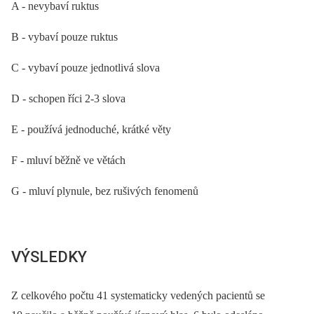
A -⁠ nevybaví ruktus
B -⁠ vybaví pouze ruktus
C -⁠ vybaví pouze jednotlivá slova
D -⁠ schopen říci 2-3 slova
E -⁠ používá jednoduché, krátké věty
F -⁠ mluví běžně ve větách
G -⁠ mluví plynule, bez rušivých fenomenů
VÝSLEDKY
Z celkového počtu 41 systematicky vedených pacientů se