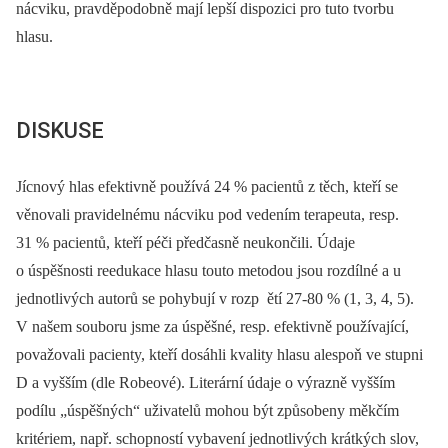
nácviku, pravděpodobně mají lepší dispozici pro tuto tvorbu
hlasu.
DISKUSE
Jícnový hlas efektivně používá 24 % pacientů z těch, kteří se
věnovali pravidelnému nácviku pod vedením terapeuta, resp.
31 % pacientů, kteří péči předčasně neukončili. Údaje
o úspěšnosti reedukace hlasu touto metodou jsou rozdílné a u
jednotlivých autorů se pohybují v rozp ětí 27-80 % (1, 3, 4, 5).
V našem souboru jsme za úspěšné, resp. efektivně používající,
považovali pacienty, kteří dosáhli kvality hlasu alespoň ve stupni
D a vyšším (dle Robeové). Literární údaje o výrazně vyšším
podílu „úspěšných“ uživatelů mohou být způsobeny měkčím
kritériem, např. schopností vybavení jednotlivých krátkých slov,