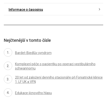
Informace o časopisu
Nejčtenější v tomto čísle
Bardet-Biedlův syndrom
Komplexní péče o pacientku po operaci vestibulárního
schwannomu
20 let od založení denního stacionáře při Foniatrické klinice
1. LF UK a VFN
Edukace jícnového hlasu