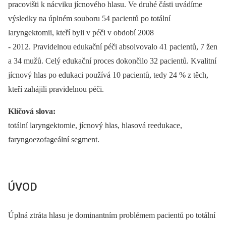
pracovišti k nácviku jícnového hlasu. Ve druhé části uvádíme
výsledky na úplném souboru 54 pacientů po totální
laryngektomii, kteří byli v péči v období 2008
-⁠ 2012. Pravidelnou edukační péči absolvovalo 41 pacientů, 7 žen
a 34 mužů. Celý edukační proces dokončilo 32 pacientů. Kvalitní
jícnový hlas po edukaci používá 10 pacientů, tedy 24 % z těch,
kteří zahájili pravidelnou péči.
Klíčová slova:
totální laryngektomie, jícnový hlas, hlasová reedukace,
faryngoezofageální segment.
ÚVOD
Úplná ztráta hlasu je dominantním problémem pacientů po totální