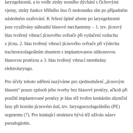
laryngektomii, a to vedle ztráty nosního dýchání s čichovými
vjemy, ztráty funkce břišního lisu či nedostatku slin po případném
následném ozařování. K řešení úplné afonie po laryngektomii
jsou využívány náhradní hlasové mechanismy –⁠ 1. tzv. jícnový
hlas tvořený vibrací jícnového svěrače při vytlačení vzduchu
z jícnu, 2. hlas tvořený vibrací jícnového svěrače při výdechu
tracheoezofageálním shuntem s implantovanou silikonovou
hlasovou protézou a 3. hlas tvořený vibrací membrány
elektrolaryngu.
Pro účely tohoto sdělení nazýváme pro zjednodušení „jícnovým
hlasem“ pouze způsob jeho tvorby bez hlasové protézy, ačkoli při
použití implantované protézy je hlas též tvořen kmitáním slizniční
řasy při horním jícnovém ústí, tzv. faryngoezofageálního (PE)
segmentu (7). Pro kmitající strukturu bývá též užíván název
pseudoglottis.