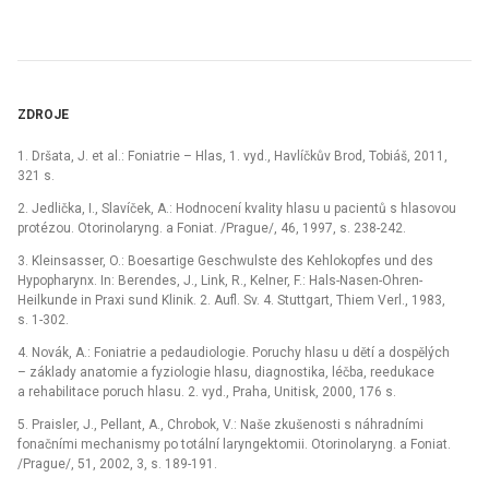
ZDROJE
1. Dršata, J. et al.: Foniatrie –⁠ Hlas, 1. vyd., Havlíčkův Brod, Tobiáš, 2011,
321 s.
2. Jedlička, I., Slavíček, A.: Hodnocení kvality hlasu u pacientů s hlasovou
protézou. Otorinolaryng. a Foniat. /Prague/, 46, 1997, s. 238-242.
3. Kleinsasser, O.: Boesartige Geschwulste des Kehlokopfes und des
Hypopharynx. In: Berendes, J., Link, R., Kelner, F.: Hals-Nasen-Ohren-
Heilkunde in Praxi sund Klinik. 2. Aufl. Sv. 4. Stuttgart, Thiem Verl., 1983,
s. 1-302.
4. Novák, A.: Foniatrie a pedaudiologie. Poruchy hlasu u dětí a dospělých
–⁠ základy anatomie a fyziologie hlasu, diagnostika, léčba, reedukace
a rehabilitace poruch hlasu. 2. vyd., Praha, Unitisk, 2000, 176 s.
5. Praisler, J., Pellant, A., Chrobok, V.: Naše zkušenosti s náhradními
fonačními mechanismy po totální laryngektomii. Otorinolaryng. a Foniat.
/Prague/, 51, 2002, 3, s. 189-191.