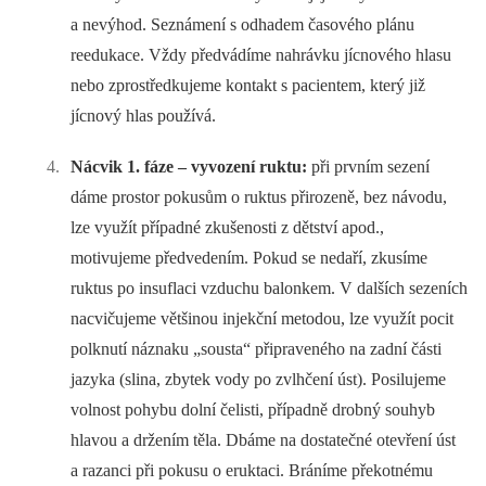
a nevýhod. Seznámení s odhadem časového plánu
reedukace. Vždy předvádíme nahrávku jícnového hlasu
nebo zprostředkujeme kontakt s pacientem, který již
jícnový hlas používá.
Nácvik 1. fáze –⁠ vyvození ruktu:
při prvním sezení
dáme prostor pokusům o ruktus přirozeně, bez návodu,
lze využít případné zkušenosti z dětství apod.,
motivujeme předvedením. Pokud se nedaří, zkusíme
ruktus po insuflaci vzduchu balonkem. V dalších sezeních
nacvičujeme většinou injekční metodou, lze využít pocit
polknutí náznaku „sousta“ připraveného na zadní části
jazyka (slina, zbytek vody po zvlhčení úst). Posilujeme
volnost pohybu dolní čelisti, případně drobný souhyb
hlavou a držením těla. Dbáme na dostatečné otevření úst
a razanci při pokusu o eruktaci. Bráníme překotnému