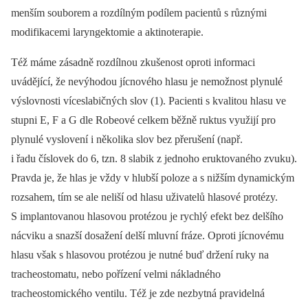
menším souborem a rozdílným podílem pacientů s různými
modifikacemi laryngektomie a aktinoterapie.
Též máme zásadně rozdílnou zkušenost oproti informaci
uvádějící, že nevýhodou jícnového hlasu je nemožnost plynulé
výslovnosti víceslabičných slov (1). Pacienti s kvalitou hlasu ve
stupni E, F a G dle Robeové celkem běžně ruktus využijí pro
plynulé vyslovení i několika slov bez přerušení (např.
i řadu číslovek do 6, tzn. 8 slabik z jednoho eruktovaného zvuku).
Pravda je, že hlas je vždy v hlubší poloze a s nižším dynamickým
rozsahem, tím se ale neliší od hlasu uživatelů hlasové protézy.
S implantovanou hlasovou protézou je rychlý efekt bez delšího
nácviku a snazší dosažení delší mluvní fráze. Oproti jícnovému
hlasu však s hlasovou protézou je nutné buď držení ruky na
tracheostomatu, nebo pořízení velmi nákladného
tracheostomického ventilu. Též je zde nezbytná pravidelná