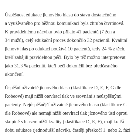
Úspěšnost edukace jícnového hlasu do stavu dostatečného
a využívaného pro běžnou komunikaci byla zhruba čtvrtinová.
K pravidelnému nácviku bylo přijato 41 pacientů (7 žen a
34 mužů), celý edukační proces dokončilo 32 pacientů. Kvalitní
jícnový hlas po edukaci používá 10 pacientů, tedy 24 % z těch,
kteří zahájili pravidelnou péči. Bylo by též možno interpretovat
jako 31,3 % pacientů, kteří péči dokončili bez předčasného
ukončení.
Úspěšní uživatelé jícnového hlasu (klasifikace D, E, F, G dle
Robeové) mají nižší otevírací tlak ve srovnání s neúspěšnými
pacienty. Nejúspěšnější uživatelé jícnového hlasu (klasifikace G
dle Robeové) ale nemají nižší otevírací tlak jícnového ústí oproti
skupině s hlasem nižší kvality (klasifikace D, E, F), mají kratší
dobu edukace (jednodušší nácvik), častěji přeskočí 1. nebo 2. fázi