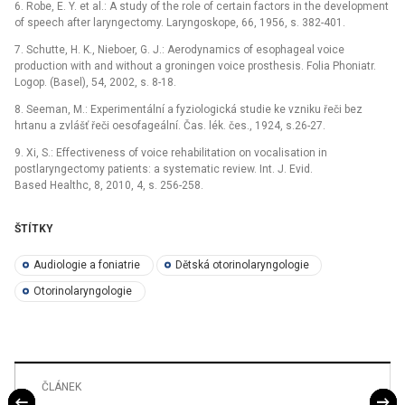
6. Robe, E. Y. et al.: A study of the role of certain factors in the development
of speech after laryngectomy. Laryngoskope, 66, 1956, s. 382-401.
7. Schutte, H. K., Nieboer, G. J.: Aerodynamics of esophageal voice
production with and without a groningen voice prosthesis. Folia Phoniatr.
Logop. (Basel), 54, 2002, s. 8-18.
8. Seeman, M.: Experimentální a fyziologická studie ke vzniku řeči bez
hrtanu a zvlášť řeči oesofageální. Čas. lék. čes., 1924, s.26-27.
9. Xi, S.: Effectiveness of voice rehabilitation on vocalisation in
postlaryngectomy patients: a systematic review. Int. J. Evid.
Based Healthc, 8, 2010, 4, s. 256-258.
ŠTÍTKY
Audiologie a foniatrie
Dětská otorinolaryngologie
Otorinolaryngologie
ČLÁNEK