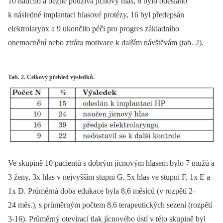
10 naučilo a běžně používá jícnový hlas, 6 bylo odesláno
k následné implantaci hlasové protézy, 16 byl předepsán
elektrolarynx a 9 ukončilo péči pro progres základního
onemocnění nebo ztrátu motivace k dalším návštěvám (tab. 2).
Tab. 2. Celkový přehled výsledků.
Ve skupině 10 pacientů s dobrým jícnovým hlasem bylo 7 mužů a
3 ženy, 3x hlas v nejvyšším stupni G, 5x hlas ve stupni F, 1x E a
1x D. Průměrná doba edukace byla 8,6 měsíců (v rozpětí 2-
24 měs.), s průměrným počtem 8,6 terapeutických sezení (rozpětí
3-16). Průměrný otevírací tlak jícnového ústí v této skupině byl