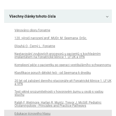
Všechny články tohoto čísla
Věnováno oboru foniatrie
120. výročí narození prof. MUDr. M. Seemana, DrSc.
Dlouhá O., Černý L.: Foniatrie
Nastavování zvukových procesorů u pacientů s kochleárním
implantátem na Foniatrické klinice 1. LF UK a VFN
Komplexní péče o pacientku po operaci vestibulárního schwannomu
Klasifikace poruch dětské řeči - od Seemana k dnešku
20 let od založení denního stacionáře při Foniatrické klinice 1. LF UK
a VFN
Test větné srozumitelnosti v hovorovém šumu u osob s vadou
sluchu
Ralph F. Wetmore, Harlan R. Muntz, Trevor J. McGill: Pediatric
Otolaryngology - Principles and Practice Pathways
Edukace jícnového hlasu