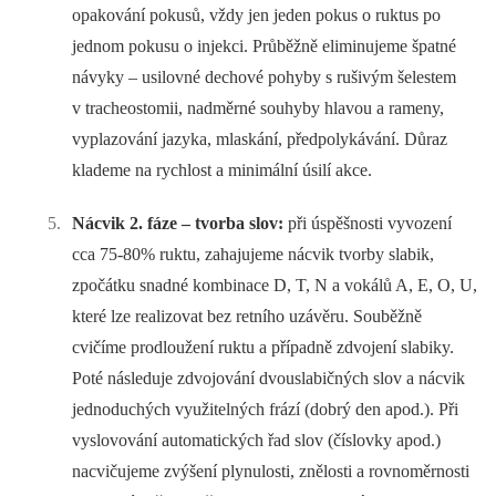
opakování pokusů, vždy jen jeden pokus o ruktus po
jednom pokusu o injekci. Průběžně eliminujeme špatné
návyky –⁠ usilovné dechové pohyby s rušivým šelestem
v tracheostomii, nadměrné souhyby hlavou a rameny,
vyplazování jazyka, mlaskání, předpolykávání. Důraz
klademe na rychlost a minimální úsilí akce.
Nácvik 2. fáze –⁠ tvorba slov:
při úspěšnosti vyvození
cca 75-80% ruktu, zahajujeme nácvik tvorby slabik,
zpočátku snadné kombinace D, T, N a vokálů A, E, O, U,
které lze realizovat bez retního uzávěru. Souběžně
cvičíme prodloužení ruktu a případně zdvojení slabiky.
Poté následuje zdvojování dvouslabičných slov a nácvik
jednoduchých využitelných frází (dobrý den apod.). Při
vyslovování automatických řad slov (číslovky apod.)
nacvičujeme zvýšení plynulosti, znělosti a rovnoměrnosti