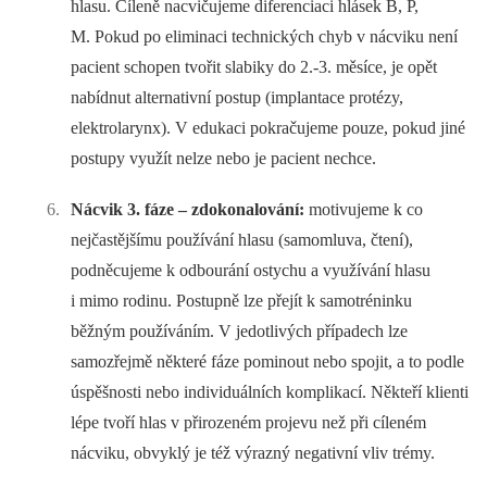
hlasu. Cíleně nacvičujeme diferenciaci hlásek B, P,
M. Pokud po eliminaci technických chyb v nácviku není
pacient schopen tvořit slabiky do 2.-3. měsíce, je opět
nabídnut alternativní postup (implantace protézy,
elektrolarynx). V edukaci pokračujeme pouze, pokud jiné
postupy využít nelze nebo je pacient nechce.
Nácvik 3. fáze –⁠ zdokonalování:
motivujeme k co
nejčastějšímu používání hlasu (samomluva, čtení),
podněcujeme k odbourání ostychu a využívání hlasu
i mimo rodinu. Postupně lze přejít k samotréninku
běžným používáním. V jedotlivých případech lze
samozřejmě některé fáze pominout nebo spojit, a to podle
úspěšnosti nebo individuálních komplikací. Někteří klienti
lépe tvoří hlas v přirozeném projevu než při cíleném
nácviku, obvyklý je též výrazný negativní vliv trémy.