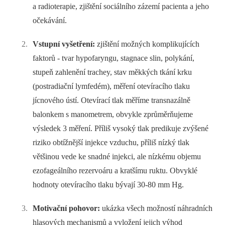
a radioterapie, zjištění sociálního zázemí pacienta a jeho
očekávání.
Vstupní vyšetření:
zjištění možných komplikujících
faktorů -⁠ tvar hypofaryngu, stagnace slin, polykání,
stupeň zahlenění trachey, stav měkkých tkání krku
(postradiační lymfedém), měření otevíracího tlaku
jícnového ústí. Otevírací tlak měříme transnazálně
balonkem s manometrem, obvykle zprůměrňujeme
výsledek 3 měření. Příliš vysoký tlak predikuje zvýšené
riziko obtížnější injekce vzduchu, příliš nízký tlak
většinou vede ke snadné injekci, ale nízkému objemu
ezofageálního rezervoáru a kratšímu ruktu. Obvyklé
hodnoty otevíracího tlaku bývají 30-80 mm Hg.
Motivační pohovor:
ukázka všech možností náhradních
hlasových mechanismů a vyložení jejich výhod