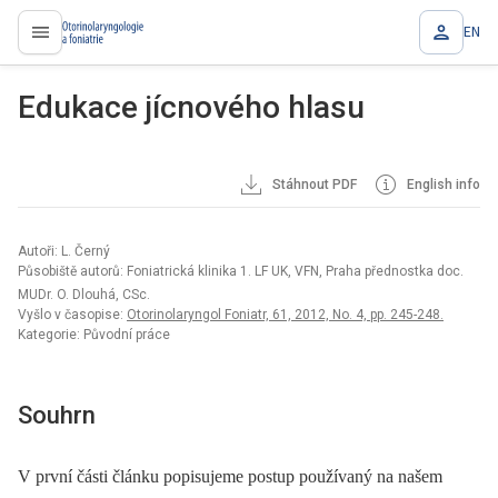
EN
proLékaře.cz
Edukace jícnového hlasu
Stáhnout PDF
English info
Autoři: L. Černý
Působiště autorů: Foniatrická klinika 1. LF UK, VFN, Praha přednostka doc.
MUDr. O. Dlouhá, CSc.
Vyšlo v časopise:
Otorinolaryngol Foniatr, 61, 2012, No. 4, pp. 245-248.
Kategorie: Původní práce
Souhrn
V první části článku popisujeme postup používaný na našem