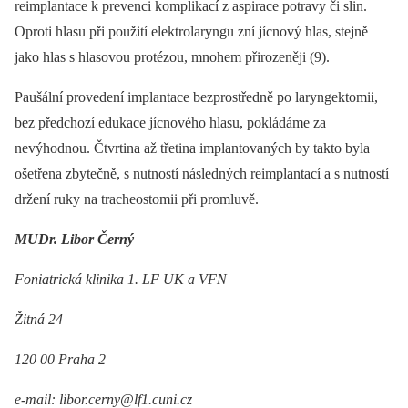
reimplantace k prevenci komplikací z aspirace potravy či slin.
Oproti hlasu při použití elektrolaryngu zní jícnový hlas, stejně
jako hlas s hlasovou protézou, mnohem přirozeněji (9).
Paušální provedení implantace bezprostředně po laryngektomii,
bez předchozí edukace jícnového hlasu, pokládáme za
nevýhodnou. Čtvrtina až třetina implantovaných by takto byla
ošetřena zbytečně, s nutností následných reimplantací a s nutností
držení ruky na tracheostomii při promluvě.
MUDr. Libor Černý
Foniatrická klinika 1. LF UK a VFN
Žitná 24
120 00 Praha 2
e-mail: libor.cerny@lf1.cuni.cz