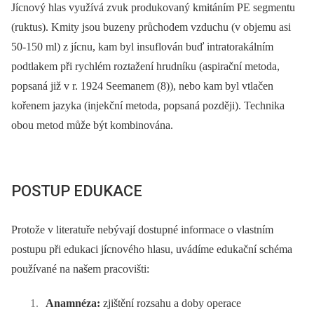
Jícnový hlas využívá zvuk produkovaný kmitáním PE segmentu
(ruktus). Kmity jsou buzeny průchodem vzduchu (v objemu asi
50-150 ml) z jícnu, kam byl insuflován buď intratorakálním
podtlakem při rychlém roztažení hrudníku (aspirační metoda,
popsaná již v r. 1924 Seemanem (8)), nebo kam byl vtlačen
kořenem jazyka (injekční metoda, popsaná později). Technika
obou metod může být kombinována.
POSTUP EDUKACE
Protože v literatuře nebývají dostupné informace o vlastním
postupu při edukaci jícnového hlasu, uvádíme edukační schéma
používané na našem pracovišti:
Anamnéza:
zjištění rozsahu a doby operace