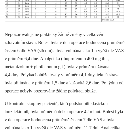
Nepozorovali jsme prakticky žádné změny v celkovém
zdravotním stavu. Bolest byla v den operace hodnocena průměrně
číslem 6 dle VAS (střední) a byla vnímána jako 1 a vyšší dle VAS
v průměru 6,4 dne. Analgetika (ibuprofenum 400 mg tbl.,
metamizolum + pitofenonum gtt.) byla v průměru užívána
4,4 dny. Polykací obtíže trvaly v průměru 4,1 dny, tekutá strava
byla přijímána v průměru 1,5 dne a kašovitá 2,6 dne. Po týdnu od
operace nebyly pozorovány žádné polykací obtíže.
U kontrolní skupiny pacientů, kteří podstoupili klasickou
tonzilektomii, byla průměrná délka operace 42 minut. Bolest byla
v den operace hodnocena průměrně číslem 7 dle VAS a byla
vnímána jako 1 a vyšší dle VAS v průměru 11,7 dní. Analgetika