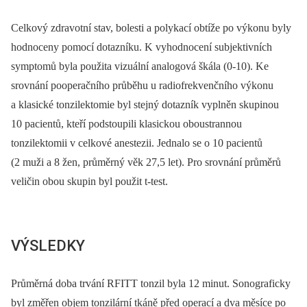
Celkový zdravotní stav, bolesti a polykací obtíže po výkonu byly
hodnoceny pomocí dotazníku. K vyhodnocení subjektivních
symptomů byla použita vizuální analogová škála (0-10). Ke
srovnání pooperačního průběhu u radiofrekvenčního výkonu
a klasické tonzilektomie byl stejný dotazník vyplněn skupinou
10 pacientů, kteří podstoupili klasickou oboustrannou
tonzilektomii v celkové anestezii. Jednalo se o 10 pacientů
(2 muži a 8 žen, průměrný věk 27,5 let). Pro srovnání průměrů
veličin obou skupin byl použit t-test.
VÝSLEDKY
Průměrná doba trvání RFITT tonzil byla 12 minut. Sonograficky
byl změřen objem tonzilární tkáně před operací a dva měsíce po