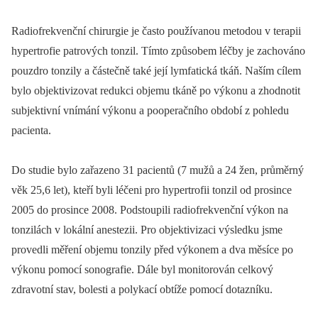
Radiofrekvenční chirurgie je často používanou metodou v terapii
hypertrofie patrových tonzil. Tímto způsobem léčby je zachováno
pouzdro tonzily a částečně také její lymfatická tkáň. Naším cílem
bylo objektivizovat redukci objemu tkáně po výkonu a zhodnotit
subjektivní vnímání výkonu a pooperačního období z pohledu
pacienta.
Do studie bylo zařazeno 31 pacientů (7 mužů a 24 žen, průměrný
věk 25,6 let), kteří byli léčeni pro hypertrofii tonzil od prosince
2005 do prosince 2008. Podstoupili radiofrekvenční výkon na
tonzilách v lokální anestezii. Pro objektivizaci výsledku jsme
provedli měření objemu tonzily před výkonem a dva měsíce po
výkonu pomocí sonografie. Dále byl monitorován celkový
zdravotní stav, bolesti a polykací obtíže pomocí dotazníku.