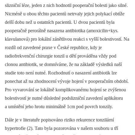
slizniční léze, jeden z nich hodnotil pooperační bolesti jako silné.
Nicméně u obou těchto pacientů netrvaly jejich polykací obtíže
delší dobu než u ostatních pacientů. U dvou pacientů byla
pooperačně perorálně nasazena antibiotika (amoxicilin+kys.
klavulanová) pro lokální zánětlivou reakci s vyšší bolestivostí. Na
rozdíl od zavedené praxe v České republice, kdy je
radiofrekvenční chirurgie tonzil u dětí prováděna vždy pod
clonou antibiotik, se domníváme, že na základě výsledků naší
studie toto není nutné. Rozhodnutí o nasazení antibiotik lze
ponechat až na zhodnocení vývoje hojení v pooperačním období.
Pro vyvarování se lokálně komplikovanému hojení se zvýšenou
bolestivostí je nutné důsledné podslizniční zavedení aplikátoru
a umístění jeho hrotu minimálně 1cm pod povrch tonzily.
Dále je v literatuře popisováno riziko rekurence tonzilární
hypertrofie (2). Tato byla pozorována v našem souboru u tří