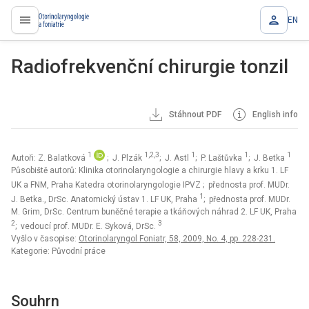
EN
proLékaře.cz
Radiofrekvenční chirurgie tonzil
Stáhnout PDF
English info
1
1,2,3
1
1
1
Autoři: Z. Balatková
; J. Plzák
; J. Astl
; P. Laštůvka
; J. Betka
Působiště autorů: Klinika otorinolaryngologie a chirurgie hlavy a krku 1. LF
UK a FNM, Praha Katedra otorinolaryngologie IPVZ
; přednosta prof. MUDr.
1
J. Betka., DrSc. Anatomický ústav 1. LF UK, Praha
; přednosta prof. MUDr.
M. Grim, DrSc. Centrum buněčné terapie a tkáňových náhrad 2. LF UK, Praha
2
3
; vedoucí prof. MUDr. E. Syková, DrSc.
Vyšlo v časopise:
Otorinolaryngol Foniatr, 58, 2009, No. 4, pp. 228-231.
Kategorie: Původní práce
Souhrn