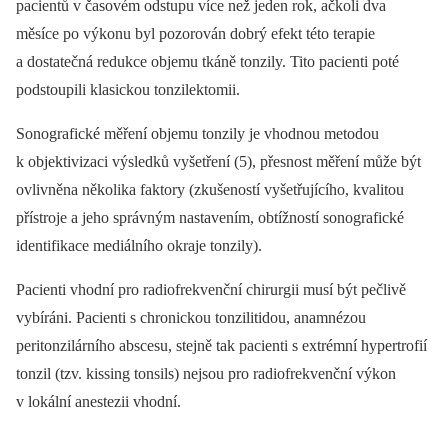
pacientů v časovém odstupu více než jeden rok, ačkoli dva
měsíce po výkonu byl pozorován dobrý efekt této terapie
a dostatečná redukce objemu tkáně tonzily. Tito pacienti poté
podstoupili klasickou tonzilektomii.
Sonografické měření objemu tonzily je vhodnou metodou
k objektivizaci výsledků vyšetření (5), přesnost měření může být
ovlivněna několika faktory (zkušeností vyšetřujícího, kvalitou
přístroje a jeho správným nastavením, obtížností sonografické
identifikace mediálního okraje tonzily).
Pacienti vhodní pro radiofrekvenční chirurgii musí být pečlivě
vybíráni. Pacienti s chronickou tonzilitidou, anamnézou
peritonzilárního abscesu, stejně tak pacienti s extrémní hypertrofií
tonzil (tzv. kissing tonsils) nejsou pro radiofrekvenční výkon
v lokální anestezii vhodní.