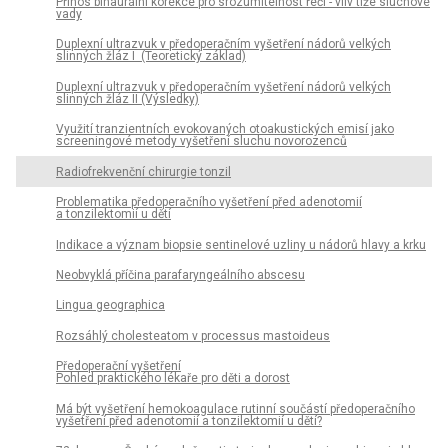
Přínos binaurální korekce pro srozumitelnost řeči - vliv tíže sluchové
vady
Duplexní ultrazvuk v předoperačním vyšetření nádorů velkých
slinných žláz I (Teoretický základ)
Duplexní ultrazvuk v předoperačním vyšetření nádorů velkých
slinných žláz II (Výsledky)
Využití tranzientních evokovaných otoakustických emisí jako
screeningové metody vyšetření sluchu novorozenců
Radiofrekvenční chirurgie tonzil
Problematika předoperačního vyšetření před adenotomií
a tonzilektomií u dětí
Indikace a význam biopsie sentinelové uzliny u nádorů hlavy a krku
Neobvyklá příčina parafaryngeálního abscesu
Lingua geographica
Rozsáhlý cholesteatom v processus mastoideus
Předoperační vyšetření
Pohled praktického lékaře pro děti a dorost
Má být vyšetření hemokoagulace rutinní součástí předoperačního
vyšetření před adenotomií a tonzilektomií u dětí?