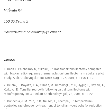
V Úvalu 84
150 06 Praha 5
e-mail:zuzana.balatkova@lf1.cuni.cz
ZDROJE
1. Bäck, L, Paloheimo, M, Ylikoski, J.: Traditional tonsillectomy compared
with bipolar radiofrequency thermal ablation tonsillectomy in adults: a pilot
study. Arch. Otolaryngol. Head Neck Surg., 127, 2001, s. 1106-1112.
2. Celenk, F., Bayazit, Y. A., Yilmaz, M., Kemaloglu, Y. K., Uygur, K., Ceylan, A.,
Korkuyu, E.: Tonsillar regrowth following partial tonsillectomy with
radiofrequency. Int. J. Pediatr. Otorhinolaryngol., 72, 2008, s. 19-22.
3. Coticchia, J. M., Yun, R. D., Nelson, L., Koempel, J.: Temperature-
controlled radiofrequency treatment of tonsillar hypertrophy for reduction