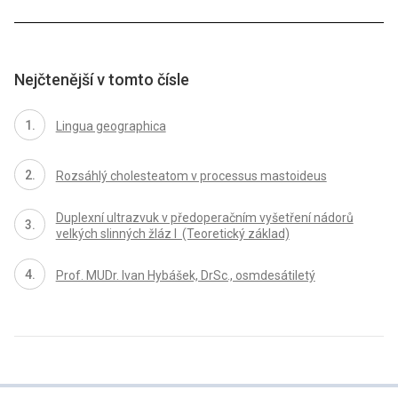
Nejčtenější v tomto čísle
Lingua geographica
Rozsáhlý cholesteatom v processus mastoideus
Duplexní ultrazvuk v předoperačním vyšetření nádorů
velkých slinných žláz I (Teoretický základ)
Prof. MUDr. Ivan Hybášek, DrSc., osmdesátiletý