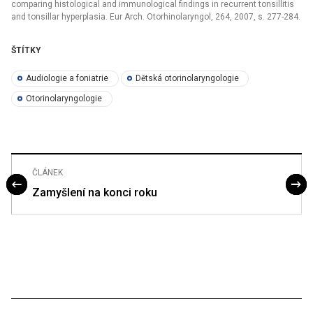
comparing histological and immunological findings in recurrent tonsillitis
and tonsillar hyperplasia. Eur Arch. Otorhinolaryngol, 264, 2007, s. 277-284.
ŠTÍTKY
Audiologie a foniatrie
Dětská otorinolaryngologie
Otorinolaryngologie
ČLÁNEK
Zamyšlení na konci roku