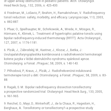
of upper airway obstruction in pediatric patients. Arch. Otolaryngol.
Head Neck Surg., 132, 2006, s. 425-430.
4. Friedman, M., LoSavio, P., Ibrahim, H., Ramakrishnan, V.: Radiofrequency
tonsil reduction: safety, morbidity, and efficacy. Laryngoscope, 113, 2003,
s. 882-887.
5. Pfaar, O., Spielhaupter, M., Schirkowski, A., Wrede, H., Mösges, R.,
Hörmann, K., Klimek, L.: Treatment of hypertrophic palatine tonsils using
bipolar radiofrequency-induced thermoterapy (RFITT). Acta Otolaryngol.,
127, 2007, s. 1176-1181.
6. Plzák, J., Zábrodský, M., Kastner, J., Klozar, J., Betka, J.:
Uvulopalatofaryngoplastika kombinovaná s radiofrekvenční termoterapií
kořene jazyka v léčbě obstrukčního syndromu spánkové apnoe.
Otorinolaryng. a Foniat. /Prague/, 58, 2009, s. 140-143.
7. Příhodová, P., Kraus, J., Plzák, J.: Radiofrekvenčně indukovaná
termoterapie tonzil u dětí. Otorinolaryng. a Foniat. /Prague/, 58, 2009, s. 83-
88.
8. Ragab, S. M.: Bipolar radiofrequency dissection tonsillectomy:
a prospective randomized trial. Otolaryngol. Head Neck Surg., 133, 2005,
s. 961-965.
9. Reichel, O., Mayr, D., Winterhoff, J., de la Chaux, R., Hagedorn, H.,
Berghaus, A.: Tonsillotomy or tonsillectomy?--a prospective study