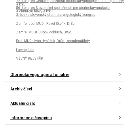
72. kongres České společnosti otorinolaryngologie a chirurgie hlavy
a krku
56. kongres Slovenskej spoločnosti pre otorinolaryngológiu
a chirurgiu hlavy a krku
3. česko-slovenský otorinolaryngologický kongres
Zemřel doc. MUDr. Pavel Škeřík, DrSc.
Zemřel MUDr. Luboš Voldřich, DrSc.
Prof. MUDr. Ivan Hybášek, DrSc., osmdesátiletý
Laryngiáda
VĚCNÝ REJSTŘÍK
Otorinolaryngologie a foniatrie
Archiv čísel
Aktuální číslo
Informace o časopisu