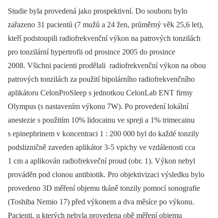
Studie byla provedená jako prospektivní. Do souboru bylo
zařazeno 31 pacientů (7 mužů a 24 žen, průměrný věk 25,6 let),
kteří podstoupili radiofrekvenční výkon na patrových tonzilách
pro tonzilární hypertrofii od prosince 2005 do prosince
2008. Všichni pacienti prodělali radiofrekvenční výkon na obou
patrových tonzilách za použití bipolárního radiofrekvenčního
aplikátoru CelonProSleep s jednotkou CelonLab ENT firmy
Olympus (s nastavením výkonu 7W). Po provedení lokální
anestezie s použitím 10% lidocainu ve spreji a 1% trimecainu
s epinephrinem v koncentraci 1 : 200 000 byl do každé tonzily
podslizničně zaveden aplikátor 3-5 vpichy ve vzdálenosti cca
1 cm a aplikován radiofrekveční proud (obr. 1). Výkon nebyl
prováděn pod clonou antibiotik. Pro objektivizaci výsledku bylo
provedeno 3D měření objemu tkáně tonzily pomocí sonografie
(Toshiba Nemio 17) před výkonem a dva měsíce po výkonu.
Pacienti, u kterých nebyla provedena obě měření objemu