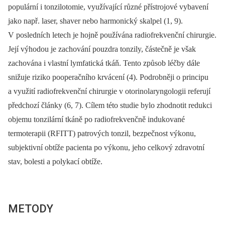
populární i tonzilotomie, využívající různé přístrojové vybavení
jako např. laser, shaver nebo harmonický skalpel (1, 9).
V posledních letech je hojně používána radiofrekvenční chirurgie.
Její výhodou je zachování pouzdra tonzily, částečně je však
zachována i vlastní lymfatická tkáň. Tento způsob léčby dále
snižuje riziko pooperačního krvácení (4). Podrobněji o principu
a využití radiofrekvenční chirurgie v otorinolaryngologii referují
předchozí články (6, 7). Cílem této studie bylo zhodnotit redukci
objemu tonzilární tkáně po radiofrekvenčně indukované
termoterapii (RFITT) patrových tonzil, bezpečnost výkonu,
subjektivní obtíže pacienta po výkonu, jeho celkový zdravotní
stav, bolesti a polykací obtíže.
METODY