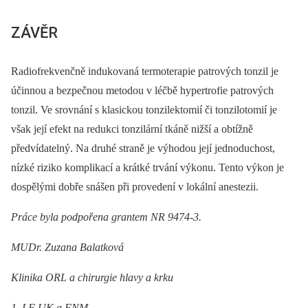
ZÁVĚR
Radiofrekvenčně indukovaná termoterapie patrových tonzil je
účinnou a bezpečnou metodou v léčbě hypertrofie patrových
tonzil. Ve srovnání s klasickou tonzilektomií či tonzilotomií je
však její efekt na redukci tonzilární tkáně nižší a obtížně
předvídatelný. Na druhé straně je výhodou její jednoduchost,
nízké riziko komplikací a krátké trvání výkonu. Tento výkon je
dospělými dobře snášen při provedení v lokální anestezii.
Práce byla podpořena grantem NR 9474-3.
MUDr. Zuzana Balatková
Klinika ORL a chirurgie hlavy a krku
1. LF UK a FNM