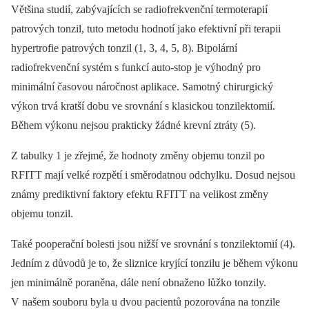
Většina studií, zabývajících se radiofrekvenční termoterapií
patrových tonzil, tuto metodu hodnotí jako efektivní při terapii
hypertrofie patrových tonzil (1, 3, 4, 5, 8). Bipolární
radiofrekvenční systém s funkcí auto-stop je výhodný pro
minimální časovou náročnost aplikace. Samotný chirurgický
výkon trvá kratší dobu ve srovnání s klasickou tonzilektomií.
Během výkonu nejsou prakticky žádné krevní ztráty (5).
Z tabulky 1 je zřejmé, že hodnoty změny objemu tonzil po
RFITT mají velké rozpětí i směrodatnou odchylku. Dosud nejsou
známy prediktivní faktory efektu RFITT na velikost změny
objemu tonzil.
Také pooperační bolesti jsou nižší ve srovnání s tonzilektomií (4).
Jedním z důvodů je to, že sliznice kryjící tonzilu je během výkonu
jen minimálně poraněna, dále není obnaženo lůžko tonzily.
V našem souboru byla u dvou pacientů pozorována na tonzile