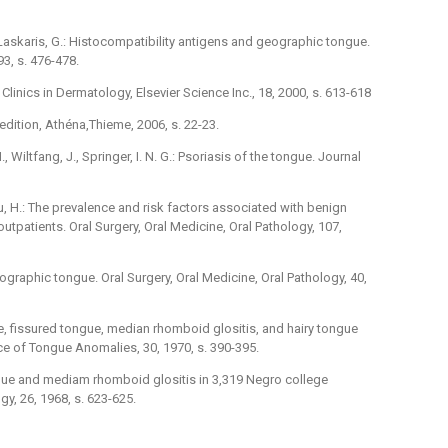
, Laskaris, G.: Histocompatibility antigens and geographic tongue.
93, s. 476-478.
Clinics in Dermatology, Elsevier Science Inc., 18, 2000, s. 613-618
 edition, Athéna,Thieme, 2006, s. 22-23.
H., Wiltfang, J., Springer, I. N. G.: Psoriasis of the tongue. Journal
u, H.: The prevalence and risk factors associated with benign
outpatients. Oral Surgery, Oral Medicine, Oral Pathology, 107,
eographic tongue. Oral Surgery, Oral Medicine, Oral Pathology, 40,
e, fissured tongue, median rhomboid glositis, and hairy tongue
e of Tongue Anomalies, 30, 1970, s. 390-395.
ngue and mediam rhomboid glositis in 3,319 Negro college
gy, 26, 1968, s. 623-625.