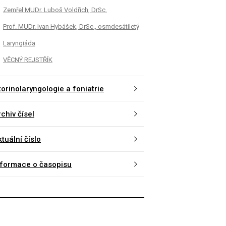
Zemřel MUDr. Luboš Voldřich, DrSc.
Prof. MUDr. Ivan Hybášek, DrSc., osmdesátiletý
Laryngiáda
VĚCNÝ REJSTŘÍK
torinolaryngologie a foniatrie
chiv čísel
tuální číslo
nformace o časopisu