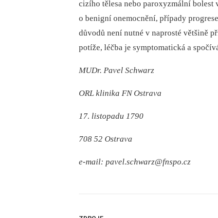
cizího tělesa nebo paroxyzmální bolest v
o benigní onemocnění, případy progrese
důvodů není nutné v naprosté většině p
potíže, léčba je symptomatická a spočív
MUDr. Pavel Schwarz
ORL klinika FN Ostrava
17. listopadu 1790
708 52 Ostrava
e-mail: pavel.schwarz@fnspo.cz