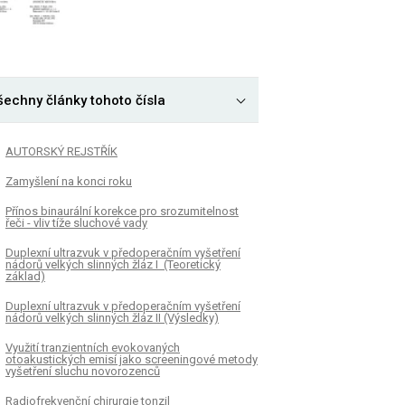
šechny články tohoto čísla
AUTORSKÝ REJSTŘÍK
Zamyšlení na konci roku
Přínos binaurální korekce pro srozumitelnost
řeči - vliv tíže sluchové vady
Duplexní ultrazvuk v předoperačním vyšetření
nádorů velkých slinných žláz I (Teoretický
základ)
Duplexní ultrazvuk v předoperačním vyšetření
nádorů velkých slinných žláz II (Výsledky)
Využití tranzientních evokovaných
otoakustických emisí jako screeningové metody
vyšetření sluchu novorozenců
Radiofrekvenční chirurgie tonzil