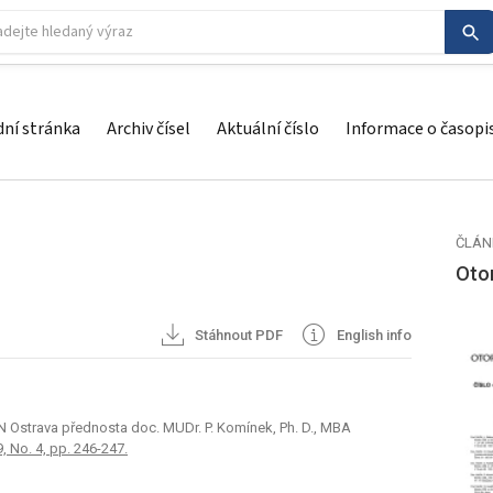
ní stránka
Archiv čísel
Aktuální číslo
Informace o časopi
ČLÁN
Otor
Stáhnout PDF
English info
FN Ostrava přednosta doc. MUDr. P. Komínek, Ph. D., MBA
9, No. 4, pp. 246-247.