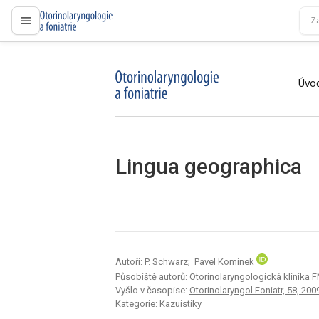
proLékaře.cz
Úvod
proLékaře.cz
Lingua geographica
Autoři: P. Schwarz; Pavel Komínek
Působiště autorů: Otorinolaryngologická klinika 
Vyšlo v časopise:
Otorinolaryngol Foniatr, 58, 200
Kategorie: Kazuistiky