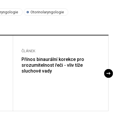
aryngologie
Otorinolaryngologie
ČLÁNEK
ČLÁNE
Přínos binaurální korekce pro
Duple
srozumitelnost řeči - vliv tíže
vyšet
sluchové vady
žláz I