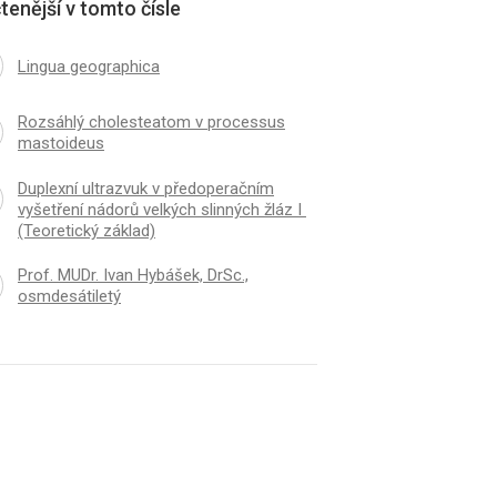
tenější v tomto čísle
Lingua geographica
Rozsáhlý cholesteatom v processus
mastoideus
Duplexní ultrazvuk v předoperačním
vyšetření nádorů velkých slinných žláz I
(Teoretický základ)
Prof. MUDr. Ivan Hybášek, DrSc.,
osmdesátiletý