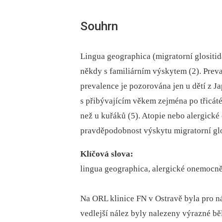
Souhrn
Lingua geographica (migratorní glositi
někdy s familiárním výskytem (2). Prev
prevalence je pozorována jen u dětí z J
s přibývajícím věkem zejména po třicáté
než u kuřáků (5). Atopie nebo alergic
pravděpodobnost výskytu migratorní glos
Klíčová slova:
lingua geographica, alergické onemocnění
Na ORL klinice FN v Ostravě byla pro ná
vedlejší nález byly nalezeny výrazné bě