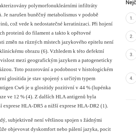
Nejč
rakterizovány polymorfonukleárními infiltráty
sů. Je narušen buněčný metabolismus v podobě
nů, což vede k nedostatečné keratinizaci. Při hojení
h proteinů do filament a takto k opětovné
osti změn na různých místech jazykového epitelu není
klinickému obrazu (6). Vzhledem k této defektní
ouvislost mezi geografickým jazykem a patogeneticky
ázou. Toto pozorování a podobnost v histologickém
ní glositida je stav spojený s určitým typem
tigen Cw6 je u glositidy pozitivní v 44 % (lupénka
uze ve 12 % (4). Z dalších HLA antigenů byla
šší exprese HLA-DR5 a nižší exprese HLA-DR2 (1).
ý, subjektivně není většinou spojen s žádnými
ůže objevovat dyskomfort nebo pálení jazyka, pocit