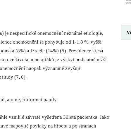
V
da) je nespecifické onemocnění neznámé etiologie,
alence onemocnění se pohybuje od 1-1,8 %, vyšší
aponska (8%) a Izraele (14%) (5). Prevalence klesá
m roce života, u nekuřáků je výskyt podstatně nižší
ké onemocnění naopak významně zvyšují
itidy (7, 8).
, atopie, filiformní papily.
hle vzniklé závratě vyšetřena 30letá pacientka. Jako
lavé mapovité povlaky na hřbetu a po stranách