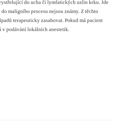
ystřelující do ucha či lymfatických uzlin krku. Jde
 do maligního procesu nejsou známy. Z těchto
řípadů terapeuticky zasahovat. Pokud má pacient
á v podávání lokálních anestetik.