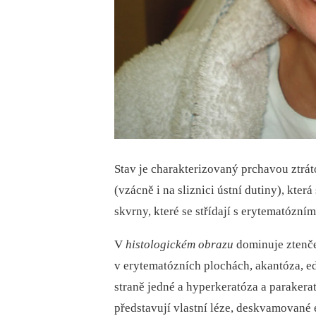
Stav je charakterizovaný prchavou ztrát
(vzácně i na sliznici ústní dutiny), kter
skvrny, které se střídají s erytematóz
V
histologickém obrazu
dominuje ztenčen
v erytematózních plochách, akantóza, edém
straně jedné a hyperkeratóza a parakerat
představují vlastní léze, deskvamované