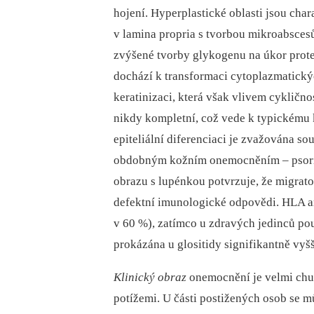
hojení. Hyperplastické oblasti jsou cha
v lamina propria s tvorbou mikroabsce
zvýšené tvorby glykogenu na úkor protei
dochází k transformaci cytoplazmatickýc
keratinizaci, která však vlivem cykličn
nikdy kompletní, což vede k typickému 
epiteliální diferenciaci je zvažována s
obdobným kožním onemocněním –⁠ psori
obrazu s lupénkou potvrzuje, že migrator
defektní imunologické odpovědi. HLA an
v 60 %), zatímco u zdravých jedinců po
prokázána u glositidy signifikantně vy
Klinický obraz
onemocnění je velmi chud
potížemi. U části postižených osob se m