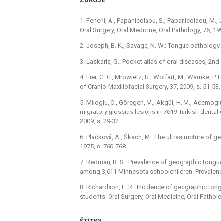
ZDROJE
1. Fenerli, A., Papanicolaou, S., Papanicolaou, M.
Oral Surgery, Oral Medicine, Oral Pathology, 76, 19
2. Joseph, B. K., Savage, N. W.: Tongue pathology. 
3. Laskaris, G.: Pocket atlas of oral diseases, 2nd
4. Lier, G. C., Mrowietz, U., Wolfart, M., Warnke, P. 
of Cranio-Maxillofacial Surgery, 37, 2009, s. 51-53.
5. Miloglu, O., Göregen, M., Akgül, H. M., Acemogl
migratory glossitis lesions in 7619 Turkish dental 
2009, s. 29-32.
6. Plačková, A., Škach, M.: The ultrastructure of g
1975, s. 760-768.
7. Redman, R. S.: Prevalence of geographic tongu
among 3,611 Minnesota schoolchildren. Prevalenc
8. Richardson, E. R.: Incidence of geographic to
students. Oral Surgery, Oral Medicine, Oral Patholo
ŠTÍTKY