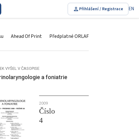
EN
Přihlášení / Registrace
su
Ahead Of Print
Předplatné ORLAF
EK VYŠEL V ČASOPISE
inolaryngologie a foniatrie
2009
Číslo
4