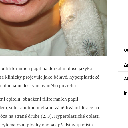
O
Ar
ou filiformních papil na dorzální ploše jazyka
á se klinicky projevuje jako bělavé, hyperplastické
Ak
ními plochami deskvamovaného povrchu.
I
í epitelu, obnažení filiformních papil
, sub -⁠ a intraepiteliální zánětlivá infiltrace na
óza na straně druhé (2, 3). Hyperplastické oblasti
 erytematozní plochy naopak představují místa