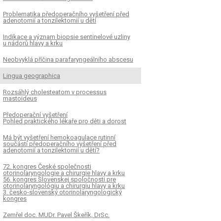
Problematika předoperačního vyšetření před
adenotomií a tonzilektomií u dětí
Indikace a význam biopsie sentinelové uzliny
u nádorů hlavy a krku
Neobvyklá příčina parafaryngeálního abscesu
Lingua geographica
Rozsáhlý cholesteatom v processus
mastoideus
Předoperační vyšetření
Pohled praktického lékaře pro děti a dorost
Má být vyšetření hemokoagulace rutinní
součástí předoperačního vyšetření před
adenotomií a tonzilektomií u dětí?
72. kongres České společnosti
otorinolaryngologie a chirurgie hlavy a krku
56. kongres Slovenskej spoločnosti pre
otorinolaryngológiu a chirurgiu hlavy a krku
3. česko-slovenský otorinolaryngologický
kongres
Zemřel doc. MUDr. Pavel Škeřík, DrSc.