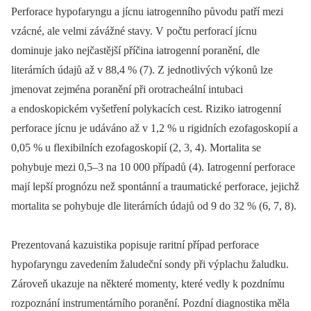
Perforace hypofaryngu a jícnu iatrogenního původu patří mezi
vzácné, ale velmi závážné stavy. V počtu perforací jícnu
dominuje jako nejčastější příčina iatrogenní poranění, dle
literárních údajů až v 88,4 % (7). Z jednotlivých výkonů lze
jmenovat zejména poranění při orotracheální intubaci
a endoskopickém vyšetření polykacích cest. Riziko iatrogenní
perforace jícnu je udáváno až v 1,2 % u rigidních ezofagoskopií a
0,05 % u flexibilních ezofagoskopií (2, 3, 4). Mortalita se
pohybuje mezi 0,5–3 na 10 000 případů (4). Iatrogenní perforace
mají lepší prognózu než spontánní a traumatické perforace, jejichž
mortalita se pohybuje dle literárních údajů od 9 do 32 % (6, 7, 8).
Prezentovaná kazuistika popisuje raritní případ perforace
hypofaryngu zavedením žaludeční sondy při výplachu žaludku.
Zároveň ukazuje na některé momenty, které vedly k pozdnímu
rozpoznání instrumentárního poranění. Pozdní diagnostika měla