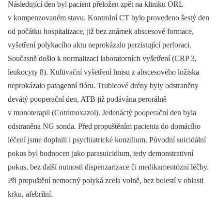
Následující den byl pacient přeložen zpět na kliniku ORL
v kompenzovaném stavu. Kontrolní CT bylo provedeno šestý den
od počátku hospitalizace, již bez známek abscesové formace,
vyšetření polykacího aktu neprokázalo perzistující perforaci.
Současně došlo k normalizaci laboratorních vyšetření (CRP 3,
leukocyty 8). Kultivační vyšetření hnisu z abscesového ložiska
neprokázalo patogenní flóru. Trubicové drény byly odstraněny
devátý pooperační den, ATB již podávána perorálně
v monoterapii (Cotrimoxazol). Jedenáctý pooperační den byla
odstraněna NG sonda. Před propuštěním pacienta do domácího
léčení jsme doplnili i psychiatrické konzilium. Původní suicidální
pokus byl hodnocen jako parasuicidium, tedy demonstrativní
pokus, bez další nutnosti dispenzarizace či medikamentózní léčby.
Při propuštění nemocný polyká zcela volně, bez bolestí v oblasti
krku, afebrilní.