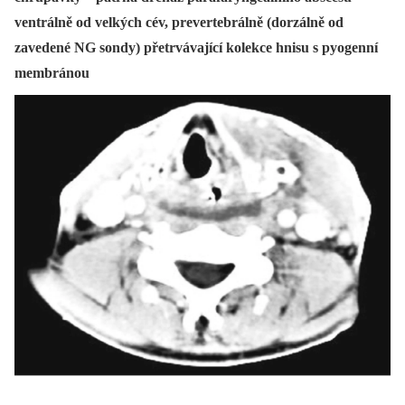
ventrálně od velkých cév, prevertebrálně (dorzálně od
zavedené NG sondy) přetrvávající kolekce hnisu s pyogenní
membránou