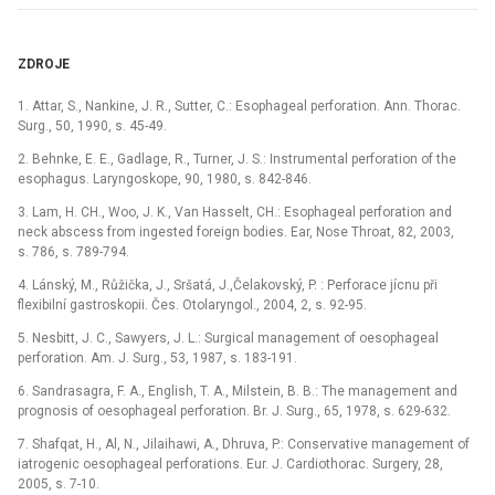
ZDROJE
1. Attar, S., Nankine, J. R., Sutter, C.: Esophageal perforation. Ann. Thorac.
Surg., 50, 1990, s. 45-49.
2. Behnke, E. E., Gadlage, R., Turner, J. S.: Instrumental perforation of the
esophagus. Laryngoskope, 90, 1980, s. 842-846.
3. Lam, H. CH., Woo, J. K., Van Hasselt, CH.: Esophageal perforation and
neck abscess from ingested foreign bodies. Ear, Nose Throat, 82, 2003,
s. 786, s. 789-794.
4. Lánský, M., Růžička, J., Sršatá, J.,Čelakovský, P. : Perforace jícnu při
flexibilní gastroskopii. Čes. Otolaryngol., 2004, 2, s. 92-95.
5. Nesbitt, J. C., Sawyers, J. L.: Surgical management of oesophageal
perforation. Am. J. Surg., 53, 1987, s. 183-191.
6. Sandrasagra, F. A., English, T. A., Milstein, B. B.: The management and
prognosis of oesophageal perforation. Br. J. Surg., 65, 1978, s. 629-632.
7. Shafqat, H., Al, N., Jilaihawi, A., Dhruva, P.: Conservative management of
iatrogenic oesophageal perforations. Eur. J. Cardiothorac. Surgery, 28,
2005, s. 7-10.