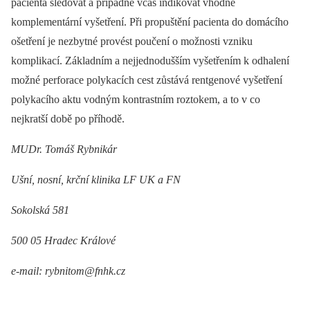
pacienta sledovat a případně včas indikovat vhodné
komplementární vyšetření. Při propuštění pacienta do domácího
ošetření je nezbytné provést poučení o možnosti vzniku
komplikací. Základním a nejjednodušším vyšetřením k odhalení
možné perforace polykacích cest zůstává rentgenové vyšetření
polykacího aktu vodným kontrastním roztokem, a to v co
nejkratší době po příhodě.
MUDr. Tomáš Rybnikár
Ušní, nosní, krční klinika LF UK a FN
Sokolská 581
500 05 Hradec Králové
e-mail: rybnitom@fnhk.cz