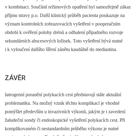
v kombinaci. Součástí režimových opatření byl samozřejmě zákaz
příjmu stravy p.o. Další klinický průběh pacienta poukazuje na
význam kontrolních zobrazovacích vyšetření v pooperačním
období k ověření polohy drénů a odhalení případného rozvoje
sekundárních abscesových ložisek. Toto vyšetření bývá nutné
i k vyloučení dalšího šíření zánětu kaudálně do mediastina.
ZÁVĚR
Iatrogenní poranění polykacích cest představují stále aktuální
problematiku. Na možný vznik těchto komplikací je vhodné
pomýšlet především u invazivních výkonů, jakým je i zavedení
žaludeční sondy či endoskopické vyšetření polykacích cest. Při
komplikovaném či nestandardním průběhu výkonu je nutné