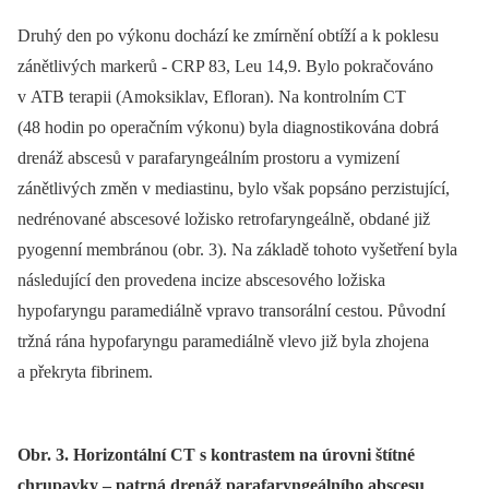
Druhý den po výkonu dochází ke zmírnění obtíží a k poklesu
zánětlivých markerů -⁠ CRP 83, Leu 14,9. Bylo pokračováno
v ATB terapii (Amoksiklav, Efloran). Na kontrolním CT
(48 hodin po operačním výkonu) byla diagnostikována dobrá
drenáž abscesů v parafaryngeálním prostoru a vymizení
zánětlivých změn v mediastinu, bylo však popsáno perzistující,
nedrénované abscesové ložisko retrofaryngeálně, obdané již
pyogenní membránou (obr. 3). Na základě tohoto vyšetření byla
následující den provedena incize abscesového ložiska
hypofaryngu paramediálně vpravo transorální cestou. Původní
tržná rána hypofaryngu paramediálně vlevo již byla zhojena
a překryta fibrinem.
Obr. 3. Horizontální CT s kontrastem na úrovni štítné
chrupavky – patrná drenáž parafaryngeálního abscesu