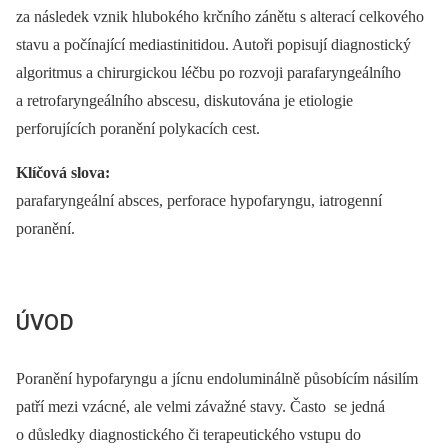
za následek vznik hlubokého krčního zánětu s alterací celkového
stavu a počínající mediastinitidou. Autoři popisují diagnostický
algoritmus a chirurgickou léčbu po rozvoji parafaryngeálního
a retrofaryngeálního abscesu, diskutována je etiologie
perforujících poranění polykacích cest.
Klíčová slova:
parafaryngeální absces, perforace hypofaryngu, iatrogenní
poranění.
ÚVOD
Poranění hypofaryngu a jícnu endoluminálně působícím násilím
patří mezi vzácné, ale velmi závažné stavy. Často se jedná
o důsledky diagnostického či terapeutického vstupu do