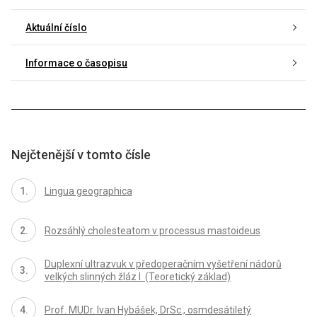
Aktuální číslo
Informace o časopisu
Nejčtenější v tomto čísle
Lingua geographica
Rozsáhlý cholesteatom v processus mastoideus
Duplexní ultrazvuk v předoperačním vyšetření nádorů
velkých slinných žláz I (Teoretický základ)
Prof. MUDr. Ivan Hybášek, DrSc., osmdesátiletý