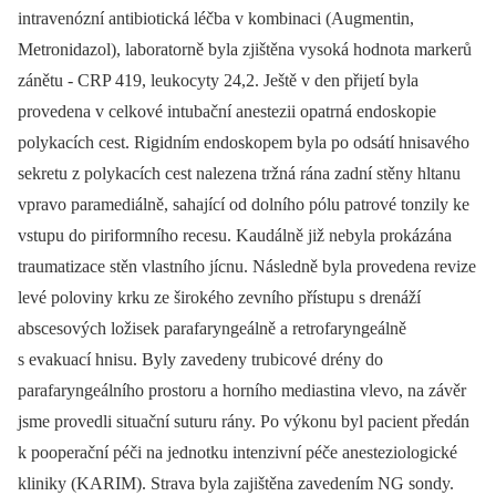
intravenózní antibiotická léčba v kombinaci (Augmentin,
Metronidazol), laboratorně byla zjištěna vysoká hodnota markerů
zánětu -⁠ CRP 419, leukocyty 24,2. Ještě v den přijetí byla
provedena v celkové intubační anestezii opatrná endoskopie
polykacích cest. Rigidním endoskopem byla po odsátí hnisavého
sekretu z polykacích cest nalezena tržná rána zadní stěny hltanu
vpravo paramediálně, sahající od dolního pólu patrové tonzily ke
vstupu do piriformního recesu. Kaudálně již nebyla prokázána
traumatizace stěn vlastního jícnu. Následně byla provedena revize
levé poloviny krku ze širokého zevního přístupu s drenáží
abscesových ložisek parafaryngeálně a retrofaryngeálně
s evakuací hnisu. Byly zavedeny trubicové drény do
parafaryngeálního prostoru a horního mediastina vlevo, na závěr
jsme provedli situační suturu rány. Po výkonu byl pacient předán
k pooperační péči na jednotku intenzivní péče anesteziologické
kliniky (KARIM). Strava byla zajištěna zavedením NG sondy.