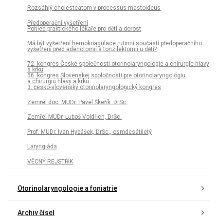
Rozsáhlý cholesteatom v processus mastoideus
Předoperační vyšetření
Pohled praktického lékaře pro děti a dorost
Má být vyšetření hemokoagulace rutinní součástí předoperačního
vyšetření před adenotomií a tonzilektomií u dětí?
72. kongres České společnosti otorinolaryngologie a chirurgie hlavy
a krku
56. kongres Slovenskej spoločnosti pre otorinolaryngológiu
a chirurgiu hlavy a krku
3. česko-slovenský otorinolaryngologický kongres
Zemřel doc. MUDr. Pavel Škeřík, DrSc.
Zemřel MUDr. Luboš Voldřich, DrSc.
Prof. MUDr. Ivan Hybášek, DrSc., osmdesátiletý
Laryngiáda
VĚCNÝ REJSTŘÍK
Otorinolaryngologie a foniatrie
Archiv čísel