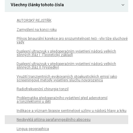
Všechny články tohoto čísla
AUTORSKÝ REJSTŘÍK
Zamyšlení na konci roku
Přínos binaurální korekce pro srozumitelnost řeči - vliv tíže sluchové
vady
Duplexní ultrazvuk v předoperačním vyšetření nádorů velkých
slinných žláz I (Teoretický základ)
Duplexní ultrazvuk v předoperačním vyšetření nádorů velkých
slinných žláz II (Výsledky)
Využití tranzientních evokovaných otoakustických emisí jako
screeningové metody vyšetření sluchu novorozenců
Radiofrekvenční chirurgie tonzil
Problematika předoperačního vyšetření před adenotomií
a tonzilektomií u dětí
Indikace a význam biopsie sentinelové uzliny u nádorů hlavy a krku
Neobvyklá příčina parafaryngeálního abscesu
Lingua geographica