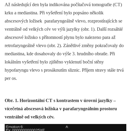
Až následující den byla indikována počítačová tomografie (CT)
krku a mediastina. Při vyšetření bylo popsáno několik
abscesových ložisek parafaryngeálně vlevo, rozprostírajících se
ventrálně od velkých cév ve výši jazylky (obr. 1). Další rozsáhlé
abscesové ložisko s přítomností plynu bylo nalezeno para až
retrofaryngeálně vlevo (obr. 2). Zánětlivé změny pokračovaly do
mediastina, kde dosahovaly do výše 3. hrudního obratle. Při
lokálním vyšetření bylo zjištěno vyklenutí boční stěny
hypofaryngu vlevo s prosáknutím sliznic. Příjem stravy stále trvá
per os.
Obr. 1. Horizontální CT s kontrastem v úrovni jazylky –
vícečetná abscesová ložiska v parafaryngeálním prostoru
ventrálně od velkých cév.