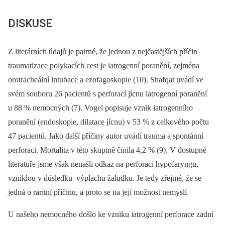
DISKUSE
Z literárních údajů je patrné, že jednou z nejčastějších příčin
traumatizace polykacích cest je iatrogenní poranění, zejména
orotracheální intubace a ezofagoskopie (10). Shafqat uvádí ve
svém souboru 26 pacientů s perforací jícnu iatrogenní poranění
u 88 % nemocných (7). Vogel popisuje vznik iatrogenního
poranění (endoskopie, dilatace jícnu) v 53 % z celkového počtu
47 pacientů. Jako další příčiny autor uvádí trauma a spontánní
perforaci. Mortalita v této skupině činila 4,2 % (9). V dostupné
literatuře jsme však nenašli odkaz na perforaci hypofaryngu,
vzniklou v důsledku výplachu žaludku. Je tedy zřejmé, že se
jedná o raritní příčinu, a proto se na její možnost nemyslí.
U našeho nemocného došlo ke vzniku iatrogenní perforace zadní