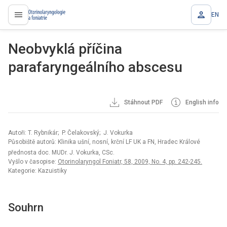
EN
proLékaře.cz
Neobvyklá příčina
parafaryngeálního abscesu
Stáhnout PDF
English info
Autoři: T. Rybnikár; P. Čelakovský; J. Vokurka
Působiště autorů: Klinika ušní, nosní, krční LF UK a FN, Hradec Králové
přednosta doc. MUDr. J. Vokurka, CSc.
Vyšlo v časopise:
Otorinolaryngol Foniatr, 58, 2009, No. 4, pp. 242-245.
Kategorie: Kazuistiky
Souhrn