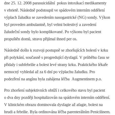
dne 25. 12. 2008 parasuicidální pokus intoxikací medikamenty
v ebrietě. Následně podstoupil ve spádovém interním oddělení
výplach žaludku se zavedením nasogastrické (NG) sondy. Výkon
byl proveden ambulantně, byl velmi bolestivý a zavedení
žaludeční sondy bylo komplikované. Po výkonu byl pacient
propuštěn domů, stravu přijímal ihned per os.
Následně došlo k rozvoji postupně se zhoršujících bolestí v krku
při polykání, současně s progredující dysfagií. V průběhu času se
přidaly i subfebrilie a bolest levé strany krku. Praktického lékaře
nemocný vyhledal až za 6 dní po výplachu žaludku. Pro
podezření na angínu byla zahájena léčba Augmentinem p.o.
Pro zhoršení subjektivních obtíží i celkového stavu byl pacient
o dva dny později hospitalizován na spádovém interním oddělení.
V klinickém obrazu dominovala dysfagie až afagie, bolest na
hrudi a febrilie. Byla ordinována léčba parenterálním Penicilinem.