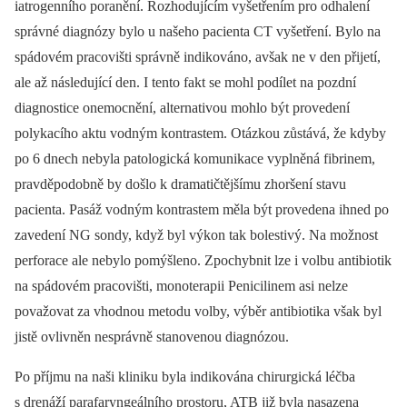
iatrogenního poranění. Rozhodujícím vyšetřením pro odhalení
správné diagnózy bylo u našeho pacienta CT vyšetření. Bylo na
spádovém pracovišti správně indikováno, avšak ne v den přijetí,
ale až následující den. I tento fakt se mohl podílet na pozdní
diagnostice onemocnění, alternativou mohlo být provedení
polykacího aktu vodným kontrastem. Otázkou zůstává, že kdyby
po 6 dnech nebyla patologická komunikace vyplněná fibrinem,
pravděpodobně by došlo k dramatičtějšímu zhoršení stavu
pacienta. Pasáž vodným kontrastem měla být provedena ihned po
zavedení NG sondy, když byl výkon tak bolestivý. Na možnost
perforace ale nebylo pomýšleno. Zpochybnit lze i volbu antibiotik
na spádovém pracovišti, monoterapii Penicilinem asi nelze
považovat za vhodnou metodu volby, výběr antibiotika však byl
jistě ovlivněn nesprávně stanovenou diagnózou.
Po příjmu na naši kliniku byla indikována chirurgická léčba
s drenáží parafaryngeálního prostoru, ATB již byla nasazena