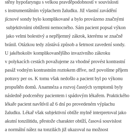
stěny hypofaryngu s velkou pravděpodobností v souvislosti
s instrumentálním výplachem žaludku. Již vlastní zavádění
jícnové sondy bylo komplikované a bylo provázeno značnými
subjektivními obtížemi nemocného. Sám pacient popsal výkon
jako velmi bolestivý a nepříjemný zákrok, kterému se značně
bránil. Otázkou tedy zůstává způsob a šetrnost zavedení sondy.
U jakéhokoliv komplikovanějšího invazivního zákroku
v polykacích cestách považujeme za vhodné provést kontrastní
pasáž vodným kontrastním roztokem dříve, než povolíme příjem
potravy per os. K tomu však nedošlo a pacient byl po výkonu
propuštěn domů. Anamnéza a rozvoj časných symptomů byly
následně podceněny pacientem i spádovým lékařem. Praktického
lékaře pacient navštívil až 6 dní po provedeném výplachu
žaludku. Lékař však subjektivní obtíže mylně interpretoval jako
akutní tonzilitidu, přestože charakter obtíží, časová souvislost
a normální nález na tonzilách již ukazoval na možnost