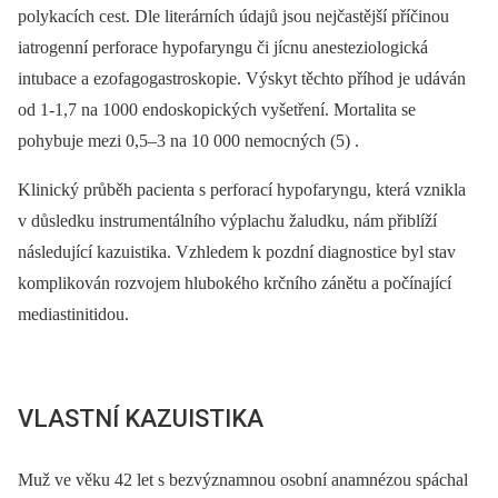
polykacích cest. Dle literárních údajů jsou nejčastější příčinou
iatrogenní perforace hypofaryngu či jícnu anesteziologická
intubace a ezofagogastroskopie. Výskyt těchto příhod je udáván
od 1-1,7 na 1000 endoskopických vyšetření. Mortalita se
pohybuje mezi 0,5–3 na 10 000 nemocných (5) .
Klinický průběh pacienta s perforací hypofaryngu, která vznikla
v důsledku instrumentálního výplachu žaludku, nám přiblíží
následující kazuistika. Vzhledem k pozdní diagnostice byl stav
komplikován rozvojem hlubokého krčního zánětu a počínající
mediastinitidou.
VLASTNÍ KAZUISTIKA
Muž ve věku 42 let s bezvýznamnou osobní anamnézou spáchal