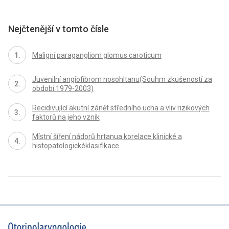
Nejčtenější v tomto čísle
Maligní paragangliom glomus caroticum
Juvenilní angiofibrom nosohltanu(Souhrn zkušeností za
období 1979-2003)
Recidivující akutní zánět středního ucha a vliv rizikových
faktorů na jeho vznik
Místní šíření nádorů hrtanua korelace klinické a
histopatologickéklasifikace