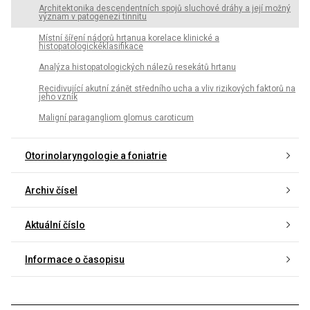
Architektonika descendentních spojů sluchové dráhy a její možný
význam v patogenezi tinnitu
Místní šíření nádorů hrtanua korelace klinické a
histopatologickéklasifikace
Analýza histopatologických nálezů resekátů hrtanu
Recidivující akutní zánět středního ucha a vliv rizikových faktorů na
jeho vznik
Maligní paragangliom glomus caroticum
Otorinolaryngologie a foniatrie
Archiv čísel
Aktuální číslo
Informace o časopisu