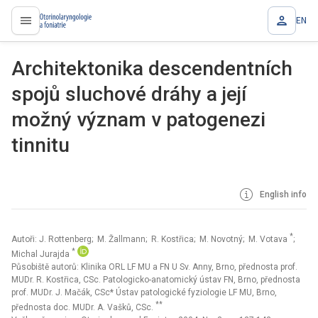
EN
proLékaře.cz
Architektonika descendentních
spojů sluchové dráhy a její
možný význam v patogenezi
tinnitu
English info
*
Autoři: J. Rottenberg; M. Žallmann; R. Kostřica; M. Novotný; M. Votava
;
*
Michal Jurajda
Působiště autorů: Klinika ORL LF MU a FN U Sv. Anny, Brno, přednosta prof.
MUDr. R. Kostřica, CSc. Patologicko-anatomický ústav FN, Brno, přednosta
prof. MUDr. J. Mačák, CSc* Ústav patologické fyziologie LF MU, Brno,
**
přednosta doc. MUDr. A. Vašků, CSc.