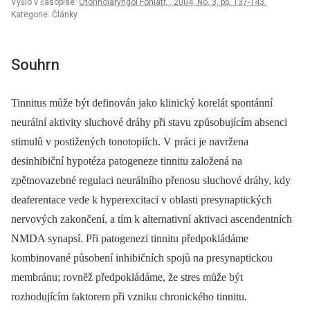
Vyšlo v časopise:
Otorinolaryngol Foniatr, , 2004, No. 3, pp. 137-143.
Kategorie: Články
Souhrn
Tinnitus může být definován jako klinický korelát spontánní
neurální aktivity sluchové dráhy při stavu způsobujícím absenci
stimulů v postižených tonotopiích. V práci je navržena
desinhibiční hypotéza patogeneze tinnitu založená na
zpětnovazebné regulaci neurálního přenosu sluchové dráhy, kdy
deaferentace vede k hyperexcitaci v oblasti presynaptických
nervových zakončení, a tím k alternativní aktivaci ascendentních
NMDA synapsí. Při patogenezi tinnitu předpokládáme
kombinované působení inhibičních spojů na presynaptickou
membránu; rovněž předpokládáme, že stres může být
rozhodujícím faktorem při vzniku chronického tinnitu.