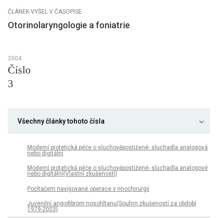
ČLÁNEK VYŠEL V ČASOPISE
Otorinolaryngologie a foniatrie
2004
Číslo
3
Všechny články tohoto čísla
Moderní protetická péče o sluchověpostižené- sluchadla analogová
nebo digitální
Moderní protetická péče o sluchověpostižené- sluchadla analogové
nebo digitální(Vlastní zkušenosti)
Počítačem navigované operace v rinochirurgii
Juvenilní angiofibrom nosohltanu(Souhrn zkušeností za období
1979-2003)