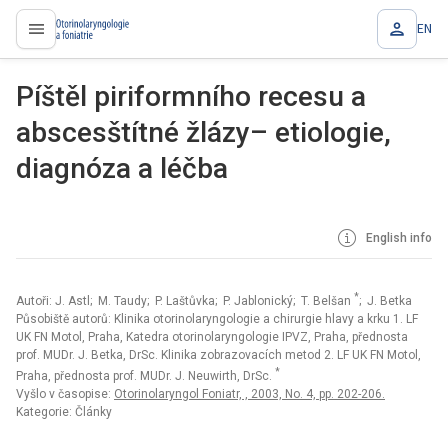
EN
proLékaře.cz
Píštěl piriformního recesu a
abscesštítné žlázy– etiologie,
diagnóza a léčba
English info
*
Autoři: J. Astl; M. Taudy; P. Laštůvka; P. Jablonický; T. Belšan
; J. Betka
Působiště autorů: Klinika otorinolaryngologie a chirurgie hlavy a krku 1. LF
UK FN Motol, Praha, Katedra otorinolaryngologie IPVZ, Praha, přednosta
prof. MUDr. J. Betka, DrSc. Klinika zobrazovacích metod 2. LF UK FN Motol,
*
Praha, přednosta prof. MUDr. J. Neuwirth, DrSc.
Vyšlo v časopise:
Otorinolaryngol Foniatr, , 2003, No. 4, pp. 202-206.
Kategorie: Články