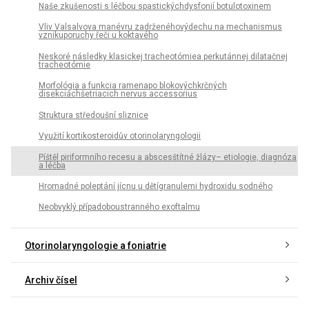
Naše zkušenosti s léčbou spastickýchdysfonií botulotoxinem
Vliv Valsalvova manévru zadrženéhovýdechu na mechanismus
vznikuporuchy řeči u koktavého
Neskoré následky klasickej tracheotómiea perkutánnej dilatačnej
tracheotómie
Morfológia a funkcia ramenapo blokovýchkrčných
disekciáchšetriacich nervus accessorius
Struktura středoušní sliznice
Využití kortikosteroidův otorinolaryngologii
Píštěl piriformního recesu a abscesštítné žlázy– etiologie, diagnóza
a léčba
Hromadné poleptání jícnu u dětígranulemi hydroxidu sodného
Neobvyklý případoboustranného exoftalmu
Otorinolaryngologie a foniatrie
Archiv čísel