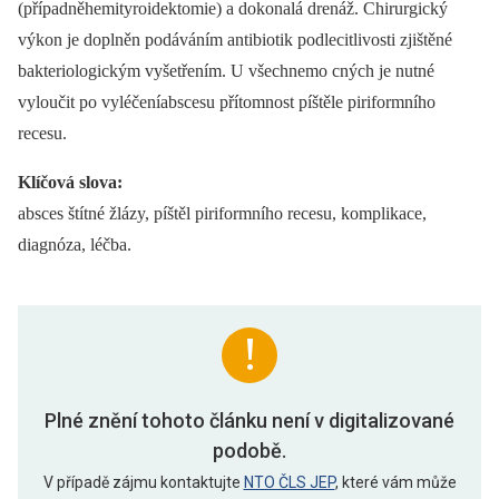
(případněhemityroidektomie) a dokonalá drenáž. Chirurgický
výkon je doplněn podáváním antibiotik podlecitlivosti zjištěné
bakteriologickým vyšetřením. U všechnemo cných je nutné
vyloučit po vyléčeníabscesu přítomnost píštěle piriformního
recesu.
Klíčová slova:
absces štítné žlázy, píštěl piriformního recesu, komplikace,
diagnóza, léčba.
Plné znění tohoto článku není v digitalizované
podobě.
V případě zájmu kontaktujte
NTO ČLS JEP
, které vám může