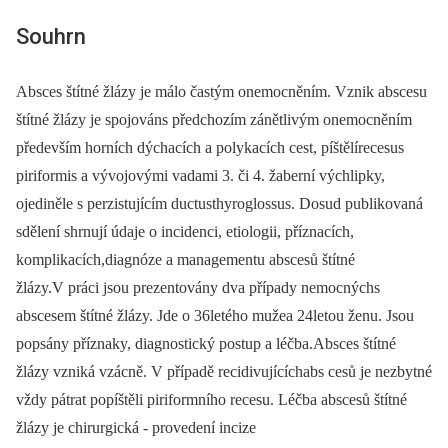
Souhrn
Absces štítné žlázy je málo častým onemocněním. Vznik abscesu
štítné žlázy je spojováns předchozím zánětlivým onemocněním
především horních dýchacích a polykacích cest, píštělírecesus
piriformis a vývojovými vadami 3. či 4. žaberní výchlipky,
ojediněle s perzistujícím ductusthyroglossus. Dosud publikovaná
sdělení shrnují údaje o incidenci, etiologii, příznacích,
komplikacích,diagnóze a managementu abscesů štítné
žlázy.V práci jsou prezentovány dva případy nemocnýchs
abscesem štítné žlázy. Jde o 36letého mužea 24letou ženu. Jsou
popsány příznaky, diagnostický postup a léčba.Absces štítné
žlázy vzniká vzácně. V případě recidivujícíchabs cesů je nezbytné
vždy pátrat popíštěli piriformního recesu. Léčba abscesů štítné
žlázy je chirurgická -⁠ provedení incize