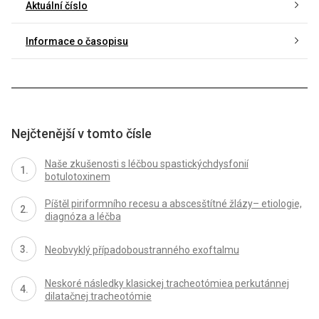
Aktuální číslo
Informace o časopisu
Nejčtenější v tomto čísle
Naše zkušenosti s léčbou spastickýchdysfonií
botulotoxinem
Píštěl piriformního recesu a abscesštítné žlázy– etiologie,
diagnóza a léčba
Neobvyklý případoboustranného exoftalmu
Neskoré následky klasickej tracheotómiea perkutánnej
dilatačnej tracheotómie