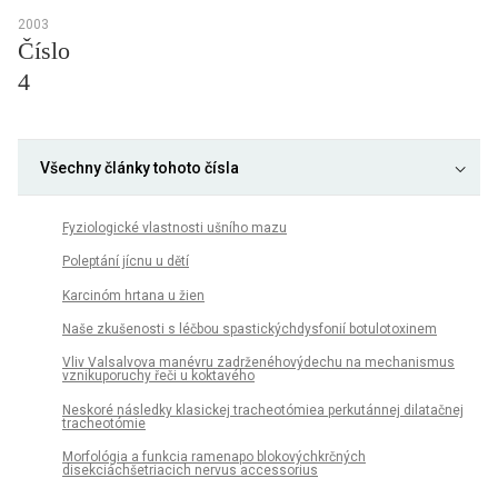
2003
Číslo
4
Všechny články tohoto čísla
Fyziologické vlastnosti ušního mazu
Poleptání jícnu u dětí
Karcinóm hrtana u žien
Naše zkušenosti s léčbou spastickýchdysfonií botulotoxinem
Vliv Valsalvova manévru zadrženéhovýdechu na mechanismus
vznikuporuchy řeči u koktavého
Neskoré následky klasickej tracheotómiea perkutánnej dilatačnej
tracheotómie
Morfológia a funkcia ramenapo blokovýchkrčných
disekciáchšetriacich nervus accessorius