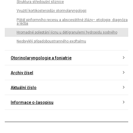
Struktura středoušní sliznice
Využití kortikosteroidův otorinolaryngologii
Píštěl piriformního recesu a abscesštítné žlázy– etiologie, diagnóza
a léčba
Hromadné poleptání jícnu u dětígranulemi hydroxidu sodného
Neobvyklý případoboustranného exoftalmu
Otorinolaryngologie a foniatrie
Archiv čísel
Aktuální číslo
Informace o časopisu