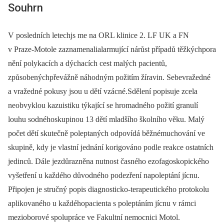
Souhrn
V posledních letechjs me na ORL klinice 2. LF UK a FN
v Praze-Motole zaznamenalialarmující nárůst případů těžkýchpora
nění polykacích a dýchacích cest malých pacientů,
způsobenýchpřevážně náhodným požitím žíravin. Sebevražedné
a vražedné pokusy jsou u dětí vzácné.Sdělení popisuje zcela
neobvyklou kazuistiku týkající se hromadného požití granulí
louhu sodnéhoskupinou 13 dětí mladšího školního věku. Malý
počet dětí skutečně poleptaných odpovídá běžnémuchování ve
skupině, kdy je vlastní jednání korigováno podle reakce ostatních
jedinců. Dále jezdůrazněna nutnost časného ezofagoskopického
vyšetření u každého důvodného podezření napoleptání jícnu.
Připojen je stručný popis diagnosticko-terapeutického protokolu
aplikovaného u každéhopacienta s poleptáním jícnu v rámci
mezioborové spolupráce ve Fakultní nemocnici Motol.