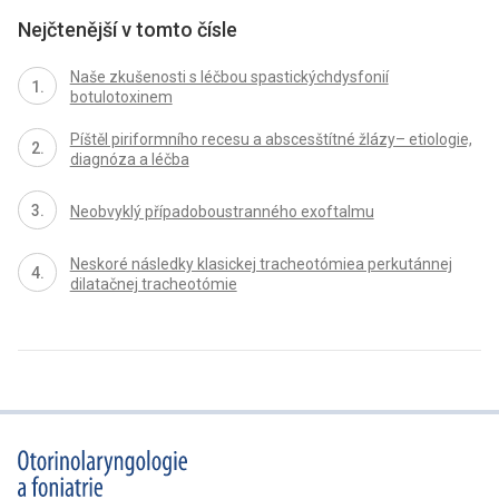
Nejčtenější v tomto čísle
Naše zkušenosti s léčbou spastickýchdysfonií
botulotoxinem
Píštěl piriformního recesu a abscesštítné žlázy– etiologie,
diagnóza a léčba
Neobvyklý případoboustranného exoftalmu
Neskoré následky klasickej tracheotómiea perkutánnej
dilatačnej tracheotómie
proLékaře.cz