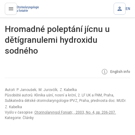
EN
proLékaře.cz
Hromadné poleptání jícnu u
dětígranulemi hydroxidu
sodného
English info
Autoři: P. Janoušek; M. Jurovčík; Z. Kabelka
Působiště autorů: Klinika ušní, nosní a krční, 2. LF UK a FNM, Praha,
Subkatedra dětské otorinolaryngologie IPVZ, Praha, přednosta doc. MUDr.
Z. Kabelka
Vyšlo v časopise:
Otorinolaryngol Foniatr, , 2003, No. 4, pp. 206-207.
Kategorie: Články