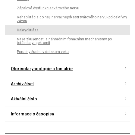
Zápalové dysfunkcie tvárového nervu
Rehabilitácia dolnej inervačnejoblasti tvárového nervu- poloaktívny
záves
Dakryolitiáza
Naše zkušenosti s náhradnímifonačními mechanismy po
totálnílaryngektomii
Poruchy čuchu v detskom veku
Otorinolaryngologie a foniatrie
Archiv čísel
Aktuální číslo
Informace o časopisu