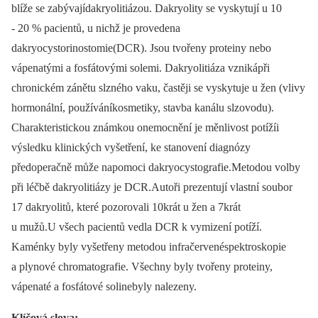
blíže se zabývajídakryolitiázou. Dakryolity se vyskytují u 10
-⁠ 20 % pacientů, u nichž je provedena
dakryocystorinostomie(DCR). Jsou tvořeny proteiny nebo
vápenatými a fosfátovými solemi. Dakryolitiáza vznikápři
chronickém zánětu slzného vaku, častěji se vyskytuje u žen (vlivy
hormonální, používáníkosmetiky, stavba kanálu slzovodu).
Charakteristickou známkou onemocnění je měnlivost potížíi
výsledku klinických vyšetření, ke stanovení diagnózy
předoperačně může napomoci dakryocystografie.Metodou volby
při léčbě dakryolitiázy je DCR.Autoři prezentují vlastní soubor
17 dakryolitů, které pozorovali 10krát u žen a 7krát
u mužů.U všech pacientů vedla DCR k vymizení potíží.
Kaménky byly vyšetřeny metodou infračervenéspektroskopie
a plynové chromatografie. Všechny byly tvořeny proteiny,
vápenaté a fosfátové solinebyly nalezeny.
Klíčová slova: