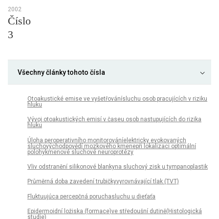
2002
Číslo
3
Všechny články tohoto čísla
Otoakustické emise ve vyšetřovánísluchu osob pracujících v riziku
hluku
Vývoj otoakustických emisí v časeu osob nastupujících do rizika
hluku
Úloha peroperativního monitorováníelektricky evokovaných
sluchovýchodpovědí mozkového kmenepři lokalizaci optimální
polohykmenové sluchové neuroprotézy
Vliv odstranění silikonové blankyna sluchový zisk u tympanoplastik
Průměrná doba zavedení trubičkyvyrovnávající tlak (TVT)
Fluktuujúca percepčná poruchasluchu u dieťaťa
Epidermoidní ložiska (formace)ve středoušní dutině(Histologická
studie)