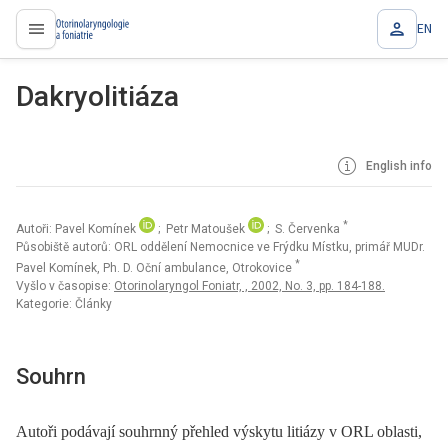
EN
proLékaře.cz
Dakryolitiáza
English info
*
Autoři: Pavel Komínek
; Petr Matoušek
; S. Červenka
Působiště autorů: ORL oddělení Nemocnice ve Frýdku Místku, primář MUDr.
*
Pavel Komínek, Ph. D. Oční ambulance, Otrokovice
Vyšlo v časopise:
Otorinolaryngol Foniatr, , 2002, No. 3, pp. 184-188.
Kategorie: Články
Souhrn
Autoři podávají souhrnný přehled výskytu litiázy v ORL oblasti,