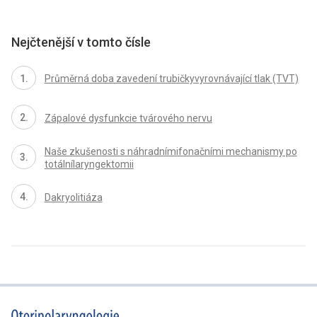
Nejčtenější v tomto čísle
Průměrná doba zavedení trubičkyvyrovnávající tlak (TVT)
Zápalové dysfunkcie tvárového nervu
Naše zkušenosti s náhradnímifonačními mechanismy po
totálnílaryngektomii
Dakryolitiáza