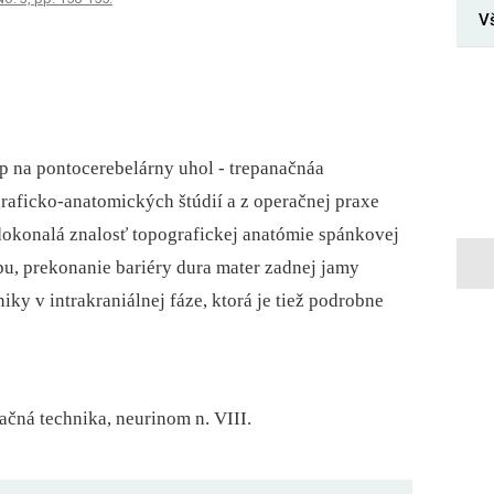
V
up na pontocerebelárny uhol -⁠ trepanačnáa
graficko-anatomických štúdií a z operačnej praxe
okonalá znalosť topografickej anatómie spánkovej
pu, prekonanie bariéry dura mater zadnej jamy
iky v intrakraniálnej fáze, ktorá je tiež podrobne
račná technika, neurinom n. VIII.