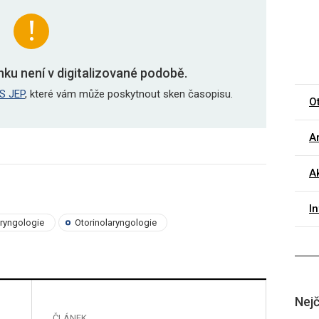
nku není v digitalizované podobě.
S JEP
, které vám může poskytnout sken časopisu.
O
Ar
Ak
I
aryngologie
Otorinolaryngologie
Nejč
ČLÁNEK
ČLÁNE