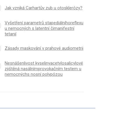
y maskování v prahové
Vyšetření parametrů
Jak vzniká Carhartův zub u otosklerózy?
metrii
stapediálníhoreflexu
latentní čimanifestní t
Vyšetření parametrů stapediálníhoreflexu
u nemocných s latentní čimanifestní
tetanií
Zásady maskování v prahové audiometrii
Nesnášenlivost kyselinyacetylosalicylové
zjištěná nasálnímprovokačním testem u
nemocnýchs nosní polypózou