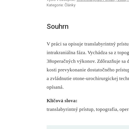
Kategorie: Články
Souhrn
V práci sa opisuje translabyrintný príst
intrakraniálna fáza. Vychádza sa z topo
38operačných výkonov. Zdôrazňuje sa d
kosti prevykonanie dostatočného prístu
a zvládnutie otone-urochirurgickej techn
opísaná.
Klíčová slova:
translabyrintný prístup, topografia, ope