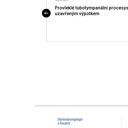
rafii A-modev
Provleklé tubotympanální procesy
ocnění
uzavřeným výpotkem
dutin
proLékaře.cz