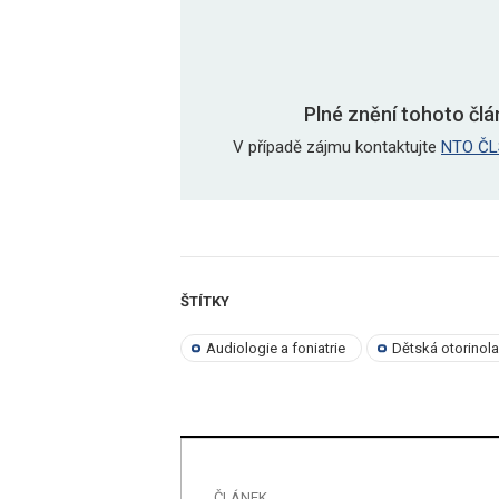
Plné znění tohoto člá
V případě zájmu kontaktujte
NTO ČL
ŠTÍTKY
Audiologie a foniatrie
Dětská otorinol
ČLÁNEK