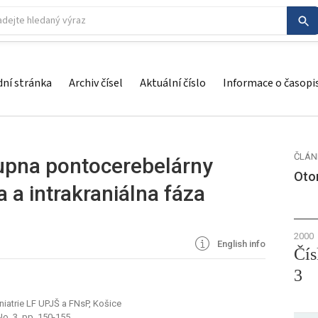
ní stránka
Archiv čísel
Aktuální číslo
Informace o časopi
ČLÁN
tupna pontocerebelárny
Otor
 a intrakraniálna fáza
2000
English info
Čís
3
niatrie LF UPJŠ a FNsP, Košice
No. 3, pp. 150-155.