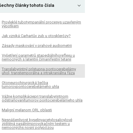
šechny články tohoto čísla
Provleklé tubotympanální procesys uzavřeným
výpotkem
Jak vzniká Carhartův zub u otosklerózy?
Zásady maskování v prahové audiometrii
Vyšetření parametrů stapediálníhoreflexu u
nemocných s latentní čimanifestní tetanií
Translabyrintný prístupna pontocerebelárny
uhol- transtemporálna a intrakraniálna fáza
Otoneurochirurgická liečba
tumorovpontocerebelárneho uhla
Vážne komplikáciepri translabyrintnom
odstraňovanítumorov pontocerebelárneho uhla
Maligní melanom ORL oblasti
Nesnášenlivost kyselinyacetylosalicylové
zjištěná nasálnímprovokačním testem u
nemocnýchs nosní polypózou