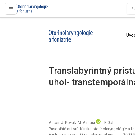
proLékaře.cz
Úvod
proLékaře.cz
Translabyrintný prís
uhol- transtemporálna
Autoři: J. Kovaľ; M. Almaši
; P. Gál
Působiště autorů: Klinika otorinolaryngológie a fo
Vyšlo v časopise:
Otorinolaryngol Foniatr, , 2000, 