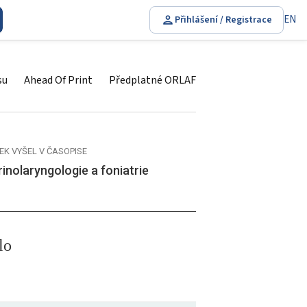
EN
Přihlášení / Registrace
su
Ahead Of Print
Předplatné ORLAF
EK VYŠEL V ČASOPISE
inolaryngologie a foniatrie
lo