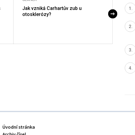
s
Jak vzniká Carhartův zub u
Zásad
otosklerózy?
audio
Úvodní stránka
Archiv čísel