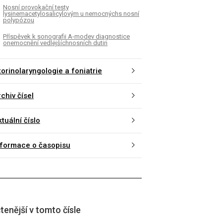
Nosní provokační testy
lysinemacetylosalicylovým u nemocnýchs nosní
polypózou
Příspěvek k sonografii A-modev diagnostice
onemocnění vedlejšíchnosních dutin
torinolaryngologie a foniatrie
chiv čísel
tuální číslo
nformace o časopisu
tenější v tomto čísle
K
ČLÁNEK