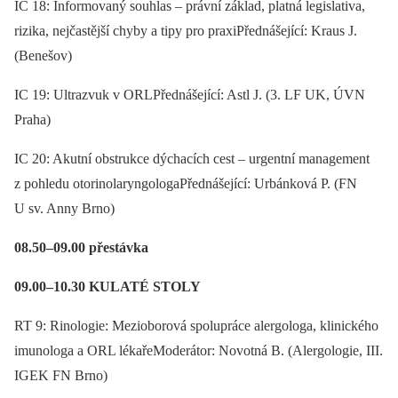
IC 18: Informovaný souhlas –⁠ právní základ, platná legislativa,
rizika, nejčastější chyby a tipy pro praxiPřednášející: Kraus J.
(Benešov)
IC 19: Ultrazvuk v ORLPřednášející: Astl J. (3. LF UK, ÚVN
Praha)
IC 20: Akutní obstrukce dýchacích cest –⁠ urgentní management
z pohledu otorinolaryngologaPřednášející: Urbánková P. (FN
U sv. Anny Brno)
08.50–09.00 přestávka
09.00–10.30 KULATÉ STOLY
RT 9: Rinologie: Mezioborová spolupráce alergologa, klinického
imunologa a ORL lékařeModerátor: Novotná B. (Alergologie, III.
IGEK FN Brno)