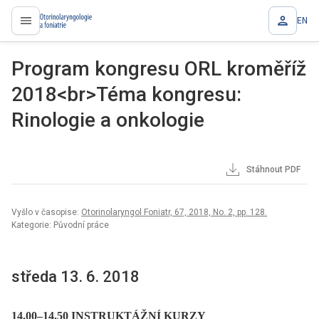
EN
proLékaře.cz
Program kongresu ORL kroměříž
2018<br>Téma kongresu:
Rinologie a onkologie
Stáhnout PDF
Vyšlo v časopise:
Otorinolaryngol Foniatr, 67, 2018, No. 2, pp. 128.
Kategorie: Původní práce
středa 13. 6. 2018
14.00–14.50 INSTRUKTÁŽNÍ KURZY