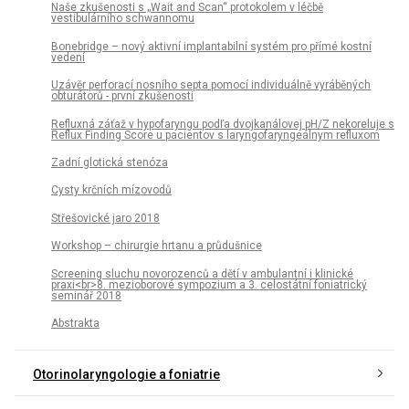
Naše zkušenosti s „Wait and Scan“ protokolem v léčbě
vestibulárního schwannomu
Bonebridge – nový aktivní implantabilní systém pro přímé kostní
vedení
Uzávěr perforací nosního septa pomocí individuálně vyráběných
obturátorů - první zkušenosti
Refluxná záťaž v hypofaryngu podľa dvojkanálovej pH/Z nekoreluje s
Reflux Finding Score u pacientov s laryngofaryngeálnym refluxom
Zadní glotická stenóza
Cysty krčních mízovodů
Střešovické jaro 2018
Workshop – chirurgie hrtanu a průdušnice
Screening sluchu novorozenců a dětí v ambulantní i klinické
praxi<br>8. mezioborové sympozium a 3. celostátní foniatrický
seminář 2018
Abstrakta
Otorinolaryngologie a foniatrie