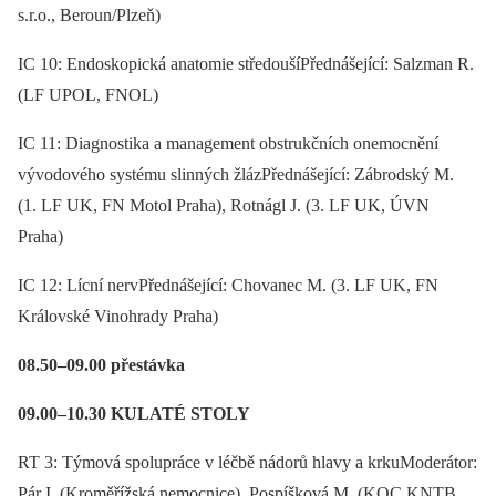
s.r.o., Beroun/Plzeň)
IC 10: Endoskopická anatomie středoušíPřednášející: Salzman R.
(LF UPOL, FNOL)
IC 11: Diagnostika a management obstrukčních onemocnění
vývodového systému slinných žlázPřednášející: Zábrodský M.
(1. LF UK, FN Motol Praha), Rotnágl J. (3. LF UK, ÚVN
Praha)
IC 12: Lícní nervPřednášející: Chovanec M. (3. LF UK, FN
Královské Vinohrady Praha)
08.50–09.00 přestávka
09.00–10.30 KULATÉ STOLY
RT 3: Týmová spolupráce v léčbě nádorů hlavy a krkuModerátor:
Pár I. (Kroměřížská nemocnice), Pospíšková M. (KOC KNTB