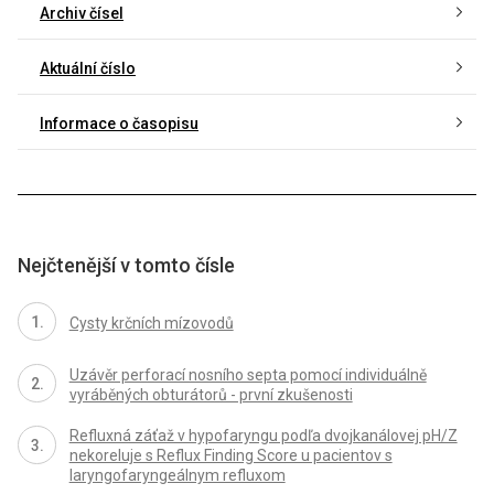
Archiv čísel
Aktuální číslo
Informace o časopisu
Nejčtenější v tomto čísle
Cysty krčních mízovodů
Uzávěr perforací nosního septa pomocí individuálně
vyráběných obturátorů - první zkušenosti
Refluxná záťaž v hypofaryngu podľa dvojkanálovej pH/Z
nekoreluje s Reflux Finding Score u pacientov s
laryngofaryngeálnym refluxom