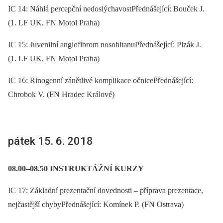
IC 14: Náhlá percepční nedoslýchavostPřednášející: Bouček J.
(1. LF UK, FN Motol Praha)
IC 15: Juvenilní angiofibrom nosohltanuPřednášející: Plzák J.
(1. LF UK, FN Motol Praha)
IC 16: Rinogenní zánětlivé komplikace očnicePřednášející:
Chrobok V. (FN Hradec Králové)
pátek 15. 6. 2018
08.00–08.50 INSTRUKTÁŽNÍ KURZY
IC 17: Základní prezentační dovednosti –⁠ příprava prezentace,
nejčastější chybyPřednášející: Komínek P. (FN Ostrava)