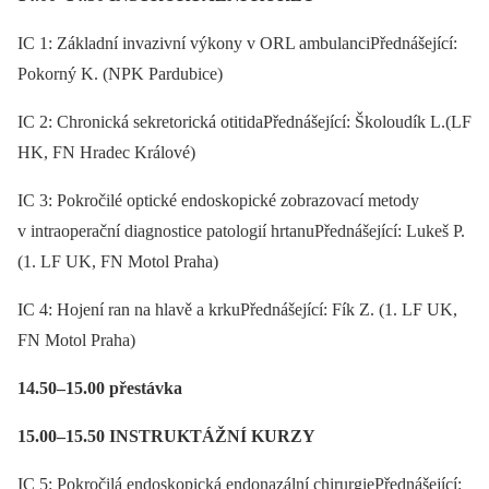
IC 1: Základní invazivní výkony v ORL ambulanciPřednášející:
Pokorný K. (NPK Pardubice)
IC 2: Chronická sekretorická otitidaPřednášející: Školoudík L.(LF
HK, FN Hradec Králové)
IC 3: Pokročilé optické endoskopické zobrazovací metody
v intraoperační diagnostice patologií hrtanuPřednášející: Lukeš P.
(1. LF UK, FN Motol Praha)
IC 4: Hojení ran na hlavě a krkuPřednášející: Fík Z. (1. LF UK,
FN Motol Praha)
14.50–15.00 přestávka
15.00–15.50 INSTRUKTÁŽNÍ KURZY
IC 5: Pokročilá endoskopická endonazální chirurgiePřednášející: