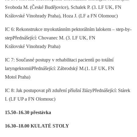
Svoboda M. (České Budějovice), Schalek P. (3. LF UK, FN
Královské Vinohrady Praha), Hoza J. (LF a FN Olomouc)
IC 6: Rekonstrukce myokutánním pektorálním lalokem –⁠ step-by-
stepPřednášející: Chovanec M. (3. LF UK, FN
Královské Vinohrady Praha)
IC 7: Současné postupy v rehabilitaci pacientů po totální
laryngektomiiPřednášející: Zábrodský M.(1. LF UK, FN
Motol Praha)
IC 8: Jak postupovat při zduření příušní žlázyPřednášející: Stárek
I. (LF UP a FN Olomouc)
15.50–16.30 přestávka
16.30–18.00 KULATÉ STOLY