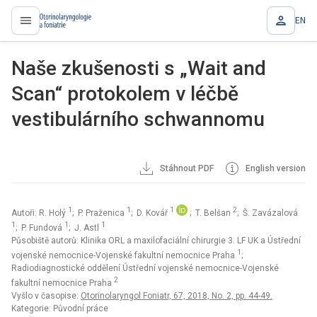
EN
proLékaře.cz
Naše zkušenosti s „Wait and
Scan“ protokolem v léčbě
vestibulárního schwannomu
Stáhnout PDF
English version
1
1
1
2
Autoři: R. Holý
; P. Praženica
; D. Kovář
; T. Belšan
; Š. Zavázalová
1
1
1
; P. Fundová
; J. Astl
Působiště autorů: Klinika ORL a maxilofaciální chirurgie 3. LF UK a Ústřední
1
vojenské nemocnice-Vojenské fakultní nemocnice Praha
;
Radiodiagnostické oddělení Ústřední vojenské nemocnice-Vojenské
2
fakultní nemocnice Praha
Vyšlo v časopise:
Otorinolaryngol Foniatr, 67, 2018, No. 2, pp. 44-49.
Kategorie: Původní práce