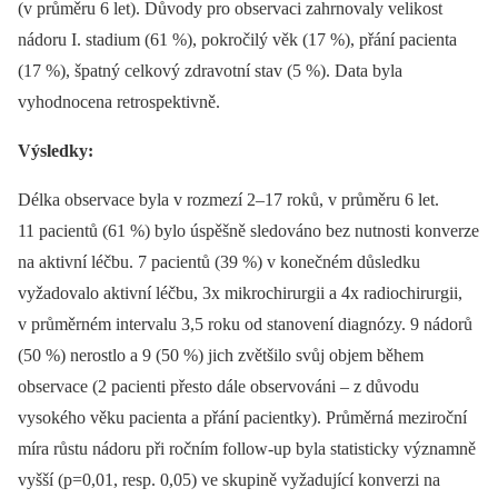
(v průměru 6 let). Důvody pro observaci zahrnovaly velikost
nádoru I. stadium (61 %), pokročilý věk (17 %), přání pacienta
(17 %), špatný celkový zdravotní stav (5 %). Data byla
vyhodnocena retrospektivně.
Výsledky:
Délka observace byla v rozmezí 2–17 roků, v průměru 6 let.
11 pacientů (61 %) bylo úspěšně sledováno bez nutnosti konverze
na aktivní léčbu. 7 pacientů (39 %) v konečném důsledku
vyžadovalo aktivní léčbu, 3x mikrochirurgii a 4x radiochirurgii,
v průměrném intervalu 3,5 roku od stanovení diagnózy. 9 nádorů
(50 %) nerostlo a 9 (50 %) jich zvětšilo svůj objem během
observace (2 pacienti přesto dále observováni –⁠ z důvodu
vysokého věku pacienta a přání pacientky). Průměrná meziroční
míra růstu nádoru při ročním follow-up byla statisticky významně
vyšší (p=0,01, resp. 0,05) ve skupině vyžadující konverzi na