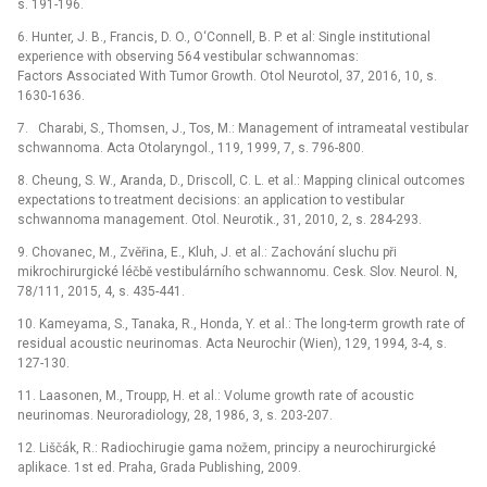
s. 191-196.
6. Hunter, J. B., Francis, D. O., O‘Connell, B. P. et al: Single institutional
experience with observing 564 vestibular schwannomas:
Factors Associated With Tumor Growth. Otol Neurotol, 37, 2016, 10, s.
1630-1636.
7.
Charabi, S., Thomsen, J., Tos, M.:
Management of intrameatal vestibular
schwannoma. Acta Otolaryngol., 119, 1999, 7, s. 796-800.
8. Cheung, S. W., Aranda, D., Driscoll, C. L. et al.: Mapping clinical outcomes
expectations to treatment decisions: an application to vestibular
schwannoma management. Otol. Neurotik., 31, 2010, 2, s. 284-293.
9. Chovanec, M., Zvěřina, E., Kluh, J. et al.: Zachování sluchu při
mikrochirurgické léčbě vestibulárního schwannomu. Cesk. Slov. Neurol. N,
78/111, 2015, 4, s. 435-441.
10. Kameyama, S., Tanaka, R., Honda, Y. et al.: The long-term growth rate of
residual acoustic neurinomas. Acta Neurochir (Wien), 129, 1994, 3-4, s.
127-130.
11. Laasonen, M., Troupp, H. et al.: Volume growth rate of acoustic
neurinomas. Neuroradiology, 28, 1986, 3, s. 203-207.
12. Liščák, R.: Radiochirugie gama nožem, principy a neurochirurgické
aplikace. 1st ed. Praha, Grada Publishing, 2009.