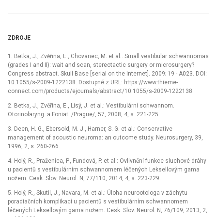
ZDROJE
1. Betka, J., Zvěřina, E., Chovanec, M. et al.: Small vestibular schwannomas
(grades I and II): wait and scan, stereotactic surgery or microsurgery?
Congress abstract. Skull Base [serial on the Internet]. 2009; 19 -⁠ A023. DOI:
10.1055/s-2009-1222138. Dostupné z URL: https://www.thieme-
connect.com/products/ejournals/abstract/10.1055/s-2009-1222138.
2. Betka, J., Zvěřina, E., Lisý, J. et al.: Vestibulární schwannom.
Otorinolaryng. a Foniat. /Prague/, 57, 2008, 4, s. 221-225.
3. Deen, H. G., Ebersold, M. J., Harner, S. G. et al.: Conservative
management of acoustic neuroma: an outcome study. Neurosurgery, 39,
1996, 2, s. 260-266.
4. Holý, R., Praženica, P., Fundová, P. et al.: Ovlivnění funkce sluchové dráhy
u pacientů s vestibulárním schwannomem léčených Leksellovým gama
nožem. Cesk. Slov. Neurol. N, 77/110, 2014, 4, s. 223-229.
5. Holý, R., Skutil, J., Navara, M. et al.: Úloha neurootologa v záchytu
poradiačních komplikací u pacientů s vestibulárním schwannomem
léčených Leksellovým gama nožem. Cesk. Slov. Neurol. N, 76/109, 2013, 2,