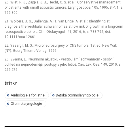
20. Wiet, R. J., Zappia, J. J., Hecht, C. S. et al.: Conservative management
of patients with small acoustic tumors. Laryngoscope, 105, 1995, 8 Pt 1, s.
795-800.
21. Wolbers, J. G., Dallenga, A. H., van Linge, A. et al.: Identifying at
diagnosis the vestibular schwannomas at low risk of growth in a long-term
retrospective cohort. Clin. Otolaryngol., 41, 2016, 6, s. 788-792, doi:
10.1111/coa.12661.
22. Yasargil, M. G.: Microneurosurgery of CNS tumors. 1st ed. New York
(NY): Georg Thieme Verlag, 1996.
23. Zvěřina, E.: Neurinom akustiku -⁠ vestibulární schwannom -⁠ osobní
pohled na nejmodernější postupy v jeho léčbě. Cas. Lek. Ces. 149, 2010, s.
269-276
ŠTÍTKY
Audiologie a foniatrie
Dětská otorinolaryngologie
Otorinolaryngologie