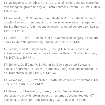
13. Modugno, G. C., Pirodda, A., Ferri, G. G. et al.: Small acoustic neuromas:
monitoring the growth rate by MRI. Acta Neurochir. (Wien), 141, 1999, 10, s.
1063-1067.
14. Nedzelski, J. M., Schessel, D. A., Pfleiderer, A.: The natural history of
growth of acoustic neuroma and the role in non-operative management. In:
Tos M., Thomsen J. (eds). Acoustic neuroma. 1st ed. Amsterdam, Kugler,
1992, s. 149-158.
15. Norén, G., Greitz, D., Hirsch, A. et al.: Gamma knife surgery in acoustic
tumours. Acta Neurochir Suppl. (Wien). 58, 1993, s. 104-107.
16. Penido, N. de O., Tangerina, R. P., Kosugi, E. M. et al.: Vestibular
schwannoma: spontaneous tumor involution. Braz. J. Otorhinolaryngol.,
73, 2007, 6, s. 867-871.
17. Sterkers, O., El Dine, M. B., Martin, N.: Slow versus rapid growing
acoustic neuromas. In: Tos M., Thomsen J. (eds). Acoustic neuroma. 1st
ed. Amsterdam, Kugler, 1992, s. 145-147.
18. Valvassori, G. E., Guzman, M.: Growth rate of acoustic neuromas. Am.
J. Otol., 10, 1989, 3, s. 174-176.
19. Wazen, J., Silverstein, H., Norrell, H. et al.: Preoperative and
postoperative growth rate in acoustic neuromas documented with CT
scanning. Otolaryngol. Head Neck Surg., 93, 1985, 2, s. 151-155.