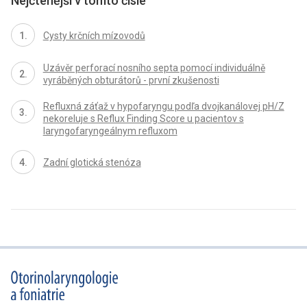
Nejčtenější v tomto čísle
Cysty krčních mízovodů
Uzávěr perforací nosního septa pomocí individuálně
vyráběných obturátorů - první zkušenosti
Refluxná záťaž v hypofaryngu podľa dvojkanálovej pH/Z
nekoreluje s Reflux Finding Score u pacientov s
laryngofaryngeálnym refluxom
Zadní glotická stenóza
proLékaře.cz