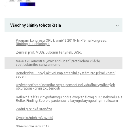
Všechny články tohoto čísla
Program kongresu ORL kroměříž 2018<br>Téma kongresu:
Rinologie a onkologie
Zemřel prof. MUDr. Lubomír Faltýnek, DrSc.
Naše zkušenosti s „Wait and Scan“ protokolem v léčbě
vestibulárního schwannomu
Bonebridge – nový aktivní implantabilní systém pro přímé kostní
vedení
Uzávěr perforací nosního septa pomocí individuálně vyráběných
obturátorů - první zkušenosti
Refluxná záťaž v hypofaryngu podľa dvojkanálovej pH/Z nekoreluje s
Reflux Finding Score u pacientov s laryngofaryngeálnym refluxom
Zadní glotická stenóza
Cysty krčních mízovodů
Střešovické jaro 2018