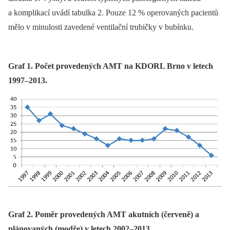
a komplikací uvádí tabulka 2. Pouze 12 % operovaných pacientů
mělo v minulosti zavedené ventilační trubičky v bubínku.
Graf 1. Počet provedených AMT na KDORL Brno v letech
1997–2013.
Graf 2. Poměr provedených AMT akutních (červeně) a
plánovaných (modře) v letech 2002–2013.