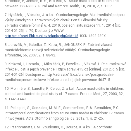
6. Homoe, P., Jensen, R. G., Brofeldt, S.: Acute mastoiditis in Greenland
between 1994-2007. Rural And Remote Health, 10, 2010, 2, s. 1335.
7. Hybášek, I., Vokurka, J. a kol.: Otorinolaryngologie. Multimediální podpora
výuky klinických a zdravotnických oborů: Portál Lékařské fakulty
v Hradci Králové [online] 6. 4. 2010, poslední aktualizace 11. 1. 2014 [cit.
2014-01-25], s. 70, Dostupný z WWW:
http://mefanet.lfhk.cuni.cz/clanky.php?aid=18
. ISSN 1803-280X.
8. Jurovčík, M., Kabelka, Z., Katra, R., JANOUŠEK. P.: Zabrání včasná
mastoidektomie rozvoji sekretorické otitidy?. Otorinolaryngologie
a foniatrie, 56, 2007, 2, s. 88-92.
9. Krbková, L, Homola, L, Mikolášek, P., Pavelka J., Vítková. I.: Pneumokokové
infekce u dětí a jejich prevence. Http://zdravi.e15.cz [online]. 2012, č. 5 [cit.
2014-01-26]. Dostupné z: http://zdravi.e15.cz/clanek/postgradualni-
medicina/pneumokokove-infekce-u-deti-a-jejich-prevence-464715
10. Moriniére, S., Lanotte, P., Celebi, Z. a kol.: Acute mastoiditis in children:
clinical and bacteriological study of 17 cases. Presse. Med., 27, 2003, 32,
s. 1445-1449.
11. PellegrinI, S., Gonzales, M. M. E., Sommerfleck, P. A., Bernáldes, P. C.:
Intratemporal complications from acute otitis media in children: 17 cases
in two years. Acta Otorrinolaringológica, 63, 2012, 1, s. 21-25.
12. Psariommats, I. M., Voudouris, C., Douros, K. a kol.: Algorithmic