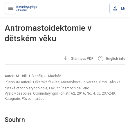
EN
proLékaře.cz
Antromastoidektomie v
dětském věku
Stáhnout PDF
English info
Autoři: M. Urík; I. Šlapák; J. Macháč
Působiště autorů: Lékařská fakulta, Masarykova univerzita, Brno
; Klinika
dětské otorinolaryngologie, Fakultní nemocnice Brno
Vyšlo v časopise:
Otorinolaryngol Foniatr, 62, 2016, No. 4, pp. 237-240.
Kategorie: Původní práce
Souhrn