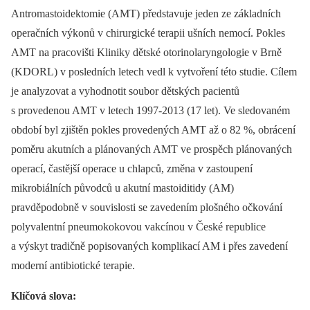
Antromastoidektomie (AMT) představuje jeden ze základních
operačních výkonů v chirurgické terapii ušních nemocí. Pokles
AMT na pracovišti Kliniky dětské otorinolaryngologie v Brně
(KDORL) v posledních letech vedl k vytvoření této studie. Cílem
je analyzovat a vyhodnotit soubor dětských pacientů
s provedenou AMT v letech 1997-2013 (17 let). Ve sledovaném
období byl zjištěn pokles provedených AMT až o 82 %, obrácení
poměru akutních a plánovaných AMT ve prospěch plánovaných
operací, častější operace u chlapců, změna v zastoupení
mikrobiálních původců u akutní mastoiditidy (AM)
pravděpodobně v souvislosti se zavedením plošného očkování
polyvalentní pneumokokovou vakcínou v České republice
a výskyt tradičně popisovaných komplikací AM i přes zavedení
moderní antibiotické terapie.
Klíčová slova: