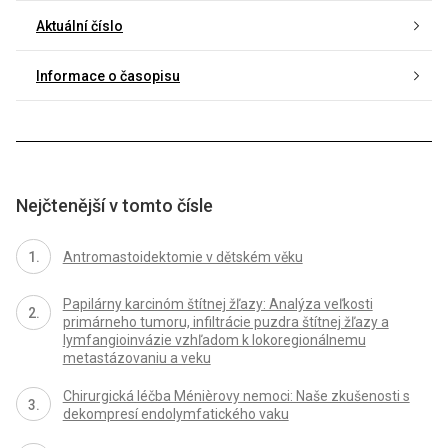
Aktuální číslo
Informace o časopisu
Nejčtenější v tomto čísle
Antromastoidektomie v dětském věku
Papilárny karcinóm štítnej žľazy: Analýza veľkosti
primárneho tumoru, infiltrácie puzdra štítnej žľazy a
lymfangioinvázie vzhľadom k lokoregionálnemu
metastázovaniu a veku
Chirurgická léčba Ménièrovy nemoci: Naše zkušenosti s
dekompresí endolymfatického vaku