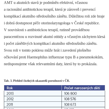
AMT u akutních stavů je podmíněn efektivní, včasnou
a racionální antibiotickou terapií, která je zároveň i prevencí
komplikací akutního středoušního zánětu. Důležitou roli zde hraje
i dobrá dostupnost péče otorinolaryngologa v České republice.
V souvislosti s antibiotickou terapií, rutinně prováděnou
paracentézou u rozvinuté akutní otitidy a včasným záchytem klesá
i počet zánětlivých komplikací akutního středoušního zánětu.
Svou roli v tomto poklesu může hrát i zavedení plošného
očkování proti Haemophilus influenzae typu B a pneumokokům,
nedisponujeme však relevantními daty, která by to prokázala.
Tab. 3. Přehled číselných ukazatelů porodnosti v ČR.