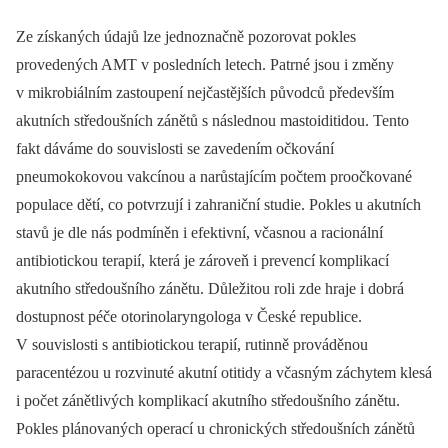
Ze získaných údajů lze jednoznačně pozorovat pokles
provedených AMT v posledních letech. Patrné jsou i změny
v mikrobiálním zastoupení nejčastějších původců především
akutních středoušních zánětů s následnou mastoiditidou. Tento
fakt dáváme do souvislosti se zavedením očkování
pneumokokovou vakcínou a narůstajícím počtem proočkované
populace dětí, co potvrzují i zahraniční studie. Pokles u akutních
stavů je dle nás podmíněn i efektivní, včasnou a racionální
antibiotickou terapií, která je zároveň i prevencí komplikací
akutního středoušního zánětu. Důležitou roli zde hraje i dobrá
dostupnost péče otorinolaryngologa v České republice.
V souvislosti s antibiotickou terapií, rutinně prováděnou
paracentézou u rozvinuté akutní otitidy a včasným záchytem klesá
i počet zánětlivých komplikací akutního středoušního zánětu.
Pokles plánovaných operací u chronických středoušních zánětů