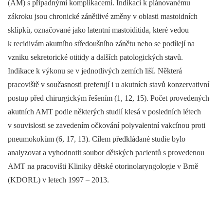
(AM) s případnými komplikacemi. Indikaci k plánovanému
zákroku jsou chronické zánětlivé změny v oblasti mastoidních
sklípků, označované jako latentní mastoiditida, které vedou
k recidivám akutního středoušního zánětu nebo se podílejí na
vzniku sekretorické otitidy a dalších patologických stavů.
Indikace k výkonu se v jednotlivých zemích liší. Některá
pracoviště v současnosti preferují i u akutních stavů konzervativní
postup před chirurgickým řešením (1, 12, 15). Počet provedených
akutních AMT podle některých studií klesá v posledních létech
v souvislosti se zavedením očkování polyvalentní vakcínou proti
pneumokokům (6, 17, 13). Cílem předkládané studie bylo
analyzovat a vyhodnotit soubor dětských pacientů s provedenou
AMT na pracovišti Kliniky dětské otorinolaryngologie v Brně
(KDORL) v letech 1997 –⁠ 2013.