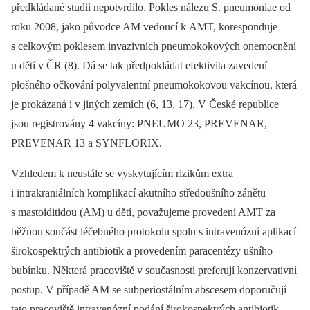
předkládané studii nepotvrdilo. Pokles nálezu S. pneumoniae od
roku 2008, jako původce AM vedoucí k AMT, koresponduje
s celkovým poklesem invazivních pneumokokových onemocnění
u dětí v ČR (8). Dá se tak předpokládat efektivita zavedení
plošného očkování polyvalentní pneumokokovou vakcínou, která
je prokázaná i v jiných zemích (6, 13, 17). V České republice
jsou registrovány 4 vakcíny: PNEUMO 23, PREVENAR,
PREVENAR 13 a SYNFLORIX.
Vzhledem k neustále se vyskytujícím rizikům extra
i intrakraniálních komplikací akutního středoušního zánětu
s mastoiditidou (AM) u dětí, považujeme provedení AMT za
běžnou součást léčebného protokolu spolu s intravenózní aplikací
širokospektrých antibiotik a provedením paracentézy ušního
bubínku. Některá pracoviště v současnosti preferují konzervativní
postup. V případě AM se subperiostálním abscesem doporučují
tato pracoviště intravenózní podání širokospektrých antibiotik,