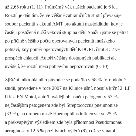
až 2,65 roku (1, 11). Průměrný věk našich pacientů je 6 let.
Rozdíl je dán tím, že ve většině zahraničních studií převažuje
soubor pacientů s akutní AMT pro akutní mastoiditidu, kdy je
častěji postižená nižší věková skupina dětí. Snažili jsme se pátrat
po příčině většího počtu operovaných pacientů mužského
pohlaví, kdy poměr operovaných dětí KDORL činil 3 : 2 ve
prospěch chlapců. Autoři většiny dostupných publikací ale
uvádějí, že rozdíl mezi pohlavími nepozorovali (6, 10).
Zjištění mikrobiálního původce se podařilo v 58 %. V obdobné
studii, provedené v roce 2007 na Klinice ušní, nosní a krční 2. LF
UK a FN Motol, autoři uvádějí objasnění patogenu v 57 %,
nejčastějším patogenem zde byl Streptococcus pneumoniae
(33 %), na druhém místě Haemophilus influenzae ve 25 %
a překvapivým výsledkem zde byla přítomnost Pseudomonas
aeruginosa v 12,5 % pozitivních výtěrů (8), což se v námi