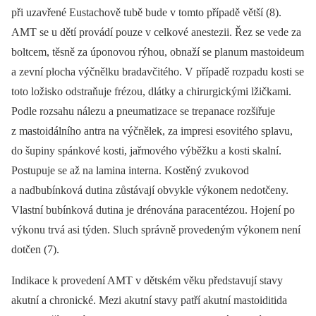
při uzavřené Eustachově tubě bude v tomto případě větší (8).
AMT se u dětí provádí pouze v celkové anestezii. Řez se vede za
boltcem, těsně za úponovou rýhou, obnaží se planum mastoideum
a zevní plocha výčnělku bradavčitého. V případě rozpadu kosti se
toto ložisko odstraňuje frézou, dlátky a chirurgickými lžičkami.
Podle rozsahu nálezu a pneumatizace se trepanace rozšiřuje
z mastoidálního antra na výčnělek, za impresi esovitého splavu,
do šupiny spánkové kosti, jařmového výběžku a kosti skalní.
Postupuje se až na lamina interna. Kostěný zvukovod
a nadbubínková dutina zůstávají obvykle výkonem nedotčeny.
Vlastní bubínková dutina je drénována paracentézou. Hojení po
výkonu trvá asi týden. Sluch správně provedeným výkonem není
dotčen (7).
Indikace k provedení AMT v dětském věku představují stavy
akutní a chronické. Mezi akutní stavy patří akutní mastoiditida