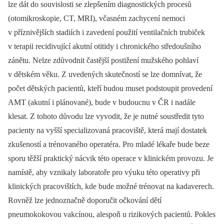
lze dát do souvislosti se zlepšením diagnostických procesů
(otomikroskopie, CT, MRI), včasném zachycení nemoci
v příznivějších stadiích i zavedení použití ventilačních trubiček
v terapii recidivující akutní otitidy i chronického středoušního
zánětu. Nelze zdůvodnit častější postižení mužského pohlaví
v dětském věku. Z uvedených skutečností se lze domnívat, že
počet dětských pacientů, kteří budou muset podstoupit provedení
AMT (akutní i plánované), bude v budoucnu v ČR i nadále
klesat. Z tohoto důvodu lze vyvodit, že je nutné soustředit tyto
pacienty na vyšší specializovaná pracoviště, která mají dostatek
zkušeností a trénovaného operatéra. Pro mladé lékaře bude beze
sporu těžší praktický nácvik této operace v klinickém provozu. Je
namístě, aby vznikaly laboratoře pro výuku této operativy při
klinických pracovištích, kde bude možné trénovat na kadaverech.
Rovněž lze jednoznačně doporučit očkování dětí
pneumokokovou vakcínou, alespoň u rizikových pacientů. Pokles