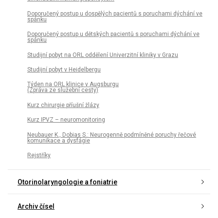
Doporučený postup u dospělých pacientů s poruchami dýchání ve
spánku
Doporučený postup u dětských pacientů s poruchami dýchání ve
spánku
Studijní pobyt na ORL oddělení Univerzitní kliniky v Grazu
Studijní pobyt v Heidelbergu
Týden na ORL klinice v Augsburgu
(Zpráva ze služební cesty)
Kurz chirurgie příušní žlázy
Kurz IPVZ – neuromonitoring
Neubauer K., Dobias S.: Neurogenně podmíněné poruchy řečové
komunikace a dysfágie
Rejstříky
Otorinolaryngologie a foniatrie
Archiv čísel