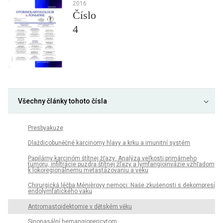
2016
Číslo
4
Všechny články tohoto čísla
Presbyakuze
Dlaždicobuněčné karcinomy hlavy a krku a imunitní systém
Papilárny karcinóm štítnej žľazy: Analýza veľkosti primárneho
tumoru, infiltrácie puzdra štítnej žľazy a lymfangioinvázie vzhľadom
k lokoregionálnemu metastázovaniu a veku
Chirurgická léčba Ménièrovy nemoci: Naše zkušenosti s dekompresí
endolymfatického vaku
Antromastoidektomie v dětském věku
Sinonasální hemangiopericytom