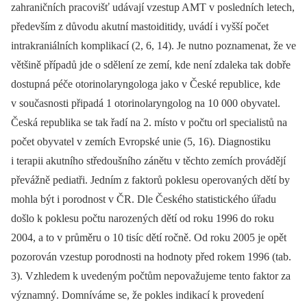
zahraničních pracovišť udávají vzestup AMT v posledních letech,
především z důvodu akutní mastoiditidy, uvádí i vyšší počet
intrakraniálních komplikací (2, 6, 14). Je nutno poznamenat, že ve
většině případů jde o sdělení ze zemí, kde není zdaleka tak dobře
dostupná péče otorinolaryngologa jako v České republice, kde
v současnosti připadá 1 otorinolaryngolog na 10 000 obyvatel.
Česká republika se tak řadí na 2. místo v počtu orl specialistů na
počet obyvatel v zemích Evropské unie (5, 16). Diagnostiku
i terapii akutního středoušního zánětu v těchto zemích provádějí
převážně pediatři. Jedním z faktorů poklesu operovaných dětí by
mohla být i porodnost v ČR. Dle Českého statistického úřadu
došlo k poklesu počtu narozených dětí od roku 1996 do roku
2004, a to v průměru o 10 tisíc dětí ročně. Od roku 2005 je opět
pozorován vzestup porodnosti na hodnoty před rokem 1996 (tab.
3). Vzhledem k uvedeným počtům nepovažujeme tento faktor za
významný. Domníváme se, že pokles indikací k provedení