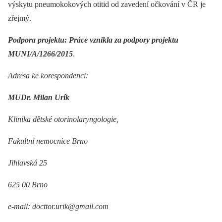
výskytu pneumokokových otitid od zavedení očkování v ČR je
zřejmý.
Podpora projektu: Práce vznikla za podpory projektu
MUNI/A/1266/2015
.
Adresa ke korespondenci:
MUDr. Milan Urík
Klinika dětské otorinolaryngologie,
Fakultní nemocnice Brno
Jihlavská 25
625 00 Brno
e-mail: docttor.urik@gmail.com