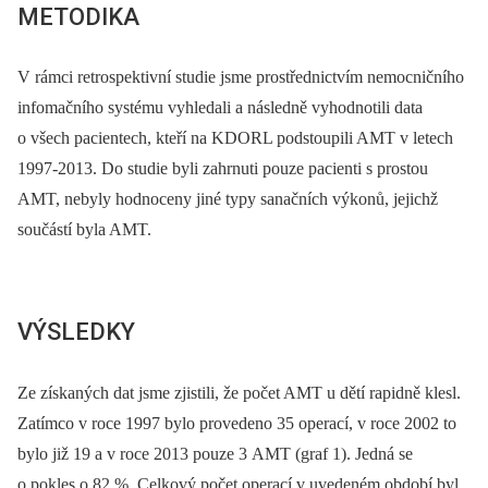
METODIKA
V rámci retrospektivní studie jsme prostřednictvím nemocničního
infomačního systému vyhledali a následně vyhodnotili data
o všech pacientech, kteří na KDORL podstoupili AMT v letech
1997-2013. Do studie byli zahrnuti pouze pacienti s prostou
AMT, nebyly hodnoceny jiné typy sanačních výkonů, jejichž
součástí byla AMT.
VÝSLEDKY
Ze získaných dat jsme zjistili, že počet AMT u dětí rapidně klesl.
Zatímco v roce 1997 bylo provedeno 35 operací, v roce 2002 to
bylo již 19 a v roce 2013 pouze 3 AMT (graf 1). Jedná se
o pokles o 82 %. Celkový počet operací v uvedeném období byl