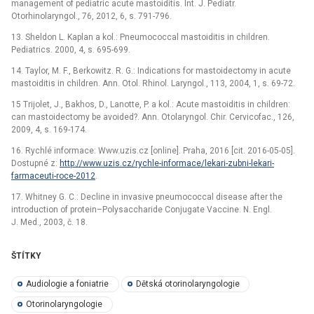
management of pediatric acute mastoiditis. Int. J. Pediatr.
Otorhinolaryngol., 76, 2012, 6, s. 791-796.
13. Sheldon L. Kaplan a kol.: Pneumococcal mastoiditis in children.
Pediatrics. 2000, 4, s. 695-699.
14. Taylor, M. F., Berkowitz. R. G.: Indications for mastoidectomy in acute
mastoiditis in children. Ann. Otol. Rhinol. Laryngol., 113, 2004, 1, s. 69-72.
15 Trijolet, J., Bakhos, D., Lanotte, P. a kol.: Acute mastoiditis in children:
can mastoidectomy be avoided?. Ann. Otolaryngol. Chir. Cervicofac., 126,
2009, 4, s. 169-174.
16. Rychlé informace: Www.uzis.cz [online]. Praha, 2016 [cit. 2016-05-05].
Dostupné z:
http://www.uzis.cz/rychle-informace/lekari-zubni-lekari-
farmaceuti-roce-2012
.
17. Whitney G. C.: Decline in invasive pneumococcal disease after the
introduction of protein–Polysaccharide Conjugate Vaccine. N. Engl.
J. Med., 2003, č. 18.
ŠTÍTKY
Audiologie a foniatrie
Dětská otorinolaryngologie
Otorinolaryngologie