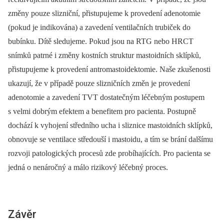
změny pouze slizniční, přistupujeme k provedení adenotomie
(pokud je indikována) a zavedení ventilačních trubiček do
bubínku. Dítě sledujeme. Pokud jsou na RTG nebo HRCT
snímků patrné i změny kostních struktur mastoidních sklípků,
přistupujeme k provedení antromastoidektomie. Naše zkušenosti
ukazují, že v případě pouze slizničních změn je provedení
adenotomie a zavedení TVT dostatečným léčebným postupem
s velmi dobrým efektem a benefitem pro pacienta. Postupně
dochází k vyhojení středního ucha i sliznice mastoidních sklípků,
obnovuje se ventilace středouší i mastoidu, a tím se brání dalšímu
rozvoji patologických procesů zde probíhajících. Pro pacienta se
jedná o nenáročný a málo rizikový léčebný proces.
Závěr