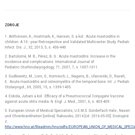
ZDROJE
1. Anthonsen, K., Hostmark, K., Hansen, S. a kol.: Acute mastoiditis in
children: A 10 -⁠ year Retrospective and Validated Multicenter Study. Pediatr.
Infect. Dis. J., 32, 2013, 5, s. 436-440.
2. Bartolomé, M. B., Pérez, B. G.: Acute mastoiditis: Increase in the
incidence and complications. International Journal of
Pediatric Otorhinolaryngology, 71, 2007, 7, s. 1007-1011.
3. Dudkiewitz, M., Livni, G., Kornreich, L., Nageris, B., Ulanovski, D., Raveh,
E.: Acute mastoiditis and osteomyelitis of the temporal bone. Int. J. Pediatr.
Otolaryngol., 69, 2005, 10, s. 1399-1405.
4. Eskola, Juhani a kol.: Efficacy of a Pneumococcal Conjugate Vaccine
against acute otitis media. N. Engl. J. Med., 2001, 6, s. 403-409.
5. European Union of Medical Specialists, U.E.M.S. Sonderfach Hals-, Nasen
und Ohrenkrankheiten [online]. Rakousko, 2014 [cit. 2016-05-05]. Dostupné
z:
http://www.hno.at/fileadmin/hno/pdfs/EUROPEAN_UNION_OF_MEDICAL_SPECIAL