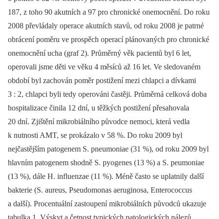
187, z toho 90 akutních a 97 pro chronické onemocnění. Do roku
2008 převládaly operace akutních stavů, od roku 2008 je patrné
obrácení poměru ve prospěch operací plánovaných pro chronické
onemocnění ucha (graf 2). Průměrný věk pacientů byl 6 let,
operovali jsme děti ve věku 4 měsíců až 16 let. Ve sledovaném
období byl zachován poměr postižení mezi chlapci a dívkami
3 : 2, chlapci byli tedy operováni častěji. Průměrná celková doba
hospitalizace činila 12 dní, u těžkých postižení přesahovala
20 dní. Zjištění mikrobiálního původce nemoci, která vedla
k nutnosti AMT, se prokázalo v 58 %. Do roku 2009 byl
nejčastějším patogenem S. pneumoniae (31 %), od roku 2009 byl
hlavním patogenem shodně S. pyogenes (13 %) a S. peumoniae
(13 %), dále H. influenzae (11 %). Méně často se uplatnily další
bakterie (S. aureus, Pseudomonas aeruginosa, Enterococcus
a další). Procentuální zastoupení mikrobiálních původců ukazuje
tabulka 1. Výskyt a četnost typických patologických nálezů