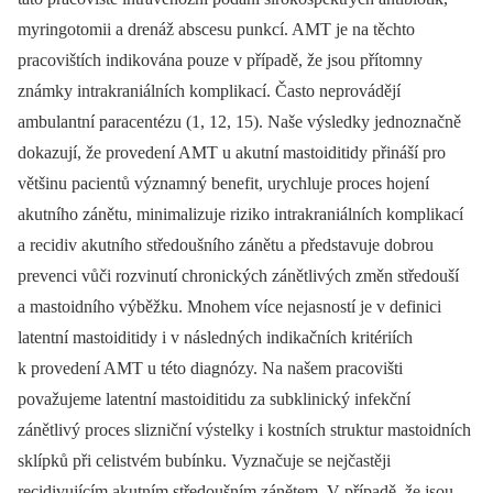
myringotomii a drenáž abscesu punkcí. AMT je na těchto
pracovištích indikována pouze v případě, že jsou přítomny
známky intrakraniálních komplikací. Často neprovádějí
ambulantní paracentézu (1, 12, 15). Naše výsledky jednoznačně
dokazují, že provedení AMT u akutní mastoiditidy přináší pro
většinu pacientů významný benefit, urychluje proces hojení
akutního zánětu, minimalizuje riziko intrakraniálních komplikací
a recidiv akutního středoušního zánětu a představuje dobrou
prevenci vůči rozvinutí chronických zánětlivých změn středouší
a mastoidního výběžku. Mnohem více nejasností je v definici
latentní mastoiditidy i v následných indikačních kritériích
k provedení AMT u této diagnózy. Na našem pracovišti
považujeme latentní mastoiditidu za subklinický infekční
zánětlivý proces slizniční výstelky i kostních struktur mastoidních
sklípků při celistvém bubínku. Vyznačuje se nejčastěji
recidivujícím akutním středoušním zánětem. V případě, že jsou