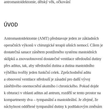
antromastoidektomie, dětský věk, očkování
ÚVOD
Antromastoidektomie (AMT) představuje jeden ze základních
operačních výkonů v chirurgické terapii ušních nemocí. Cílem je
dostatečná sanace zánětem postiženého systému mastoidních
sklípků a znovuobnovení dostatečné ventilace středoušní dutiny
přes aditus, tak, aby středoušní dutina a dutina mastoidního
výběžku tvořily jeden funkční celek. Zprůchodnění aditu
a obnovení ventilace středouší je zásadní pro další vývoj
zánětlivého onemocnění akutního i chronického. Pokud dojde
k obturaci v oblasti aditus ad antrum, rozdělí se tento prostor na
kompartmenty dva –⁠ tympanální a mastoideální. Je zřejmé, že
náchylnost oddělené tympanální dutiny k podtlakovým změnám