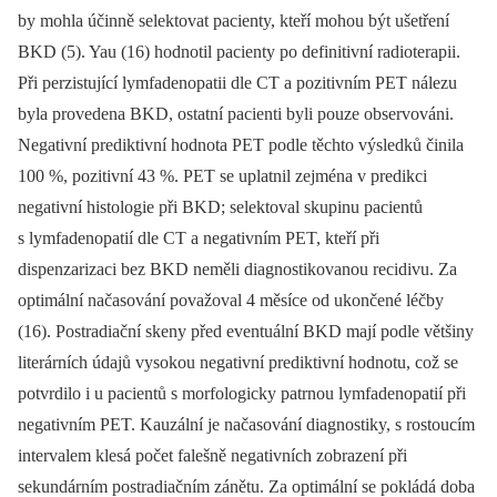
by mohla účinně selektovat pacienty, kteří mohou být ušetření
BKD (5). Yau (16) hodnotil pacienty po definitivní radioterapii.
Při perzistující lymfadenopatii dle CT a pozitivním PET nálezu
byla provedena BKD, ostatní pacienti byli pouze observováni.
Negativní prediktivní hodnota PET podle těchto výsledků činila
100 %, pozitivní 43 %. PET se uplatnil zejména v predikci
negativní histologie při BKD; selektoval skupinu pacientů
s lymfadenopatií dle CT a negativním PET, kteří při
dispenzarizaci bez BKD neměli diagnostikovanou recidivu. Za
optimální načasování považoval 4 měsíce od ukončené léčby
(16). Postradiační skeny před eventuální BKD mají podle většiny
literárních údajů vysokou negativní prediktivní hodnotu, což se
potvrdilo i u pacientů s morfologicky patrnou lymfadenopatií při
negativním PET. Kauzální je načasování diagnostiky, s rostoucím
intervalem klesá počet falešně negativních zobrazení při
sekundárním postradiačním zánětu. Za optimální se pokládá doba