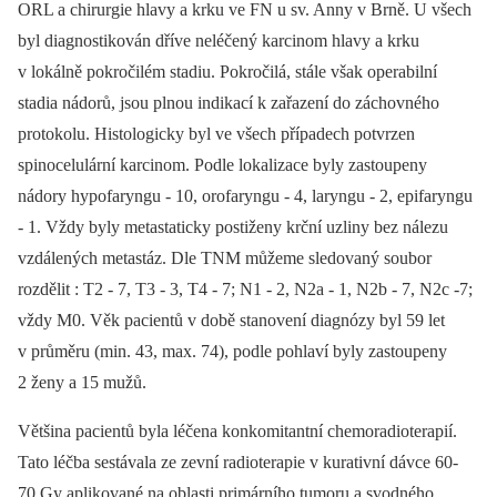
ORL a chirurgie hlavy a krku ve FN u sv. Anny v Brně. U všech
byl diagnostikován dříve neléčený karcinom hlavy a krku
v lokálně pokročilém stadiu. Pokročilá, stále však operabilní
stadia nádorů, jsou plnou indikací k zařazení do záchovného
protokolu. Histologicky byl ve všech případech potvrzen
spinocelulární karcinom. Podle lokalizace byly zastoupeny
nádory hypofaryngu -⁠ 10, orofaryngu -⁠ 4, laryngu -⁠ 2, epifaryngu
-⁠ 1. Vždy byly metastaticky postiženy krční uzliny bez nálezu
vzdálených metastáz. Dle TNM můžeme sledovaný soubor
rozdělit : T2 -⁠ 7, T3 -⁠ 3, T4 -⁠ 7; N1 -⁠ 2, N2a -⁠ 1, N2b -⁠ 7, N2c -7;
vždy M0. Věk pacientů v době stanovení diagnózy byl 59 let
v průměru (min. 43, max. 74), podle pohlaví byly zastoupeny
2 ženy a 15 mužů.
Většina pacientů byla léčena konkomitantní chemoradioterapií.
Tato léčba sestávala ze zevní radioterapie v kurativní dávce 60-
70 Gy aplikované na oblasti primárního tumoru a svodného