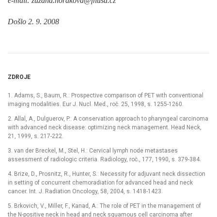
e-mail: zuzana.horakova@fnusa.cz
Došlo 2. 9. 2008
ZDROJE
1. Adams, S., Baum, R.: Prospective comparison of PET with conventional
imaging modalities. Eur J. Nucl. Med., roč. 25, 1998, s. 1255-1260.
2. Allal, A., Dulguerov, P.: A conservation approach to pharyngeal carcinoma
with advanced neck disease: optimizing neck management. Head Neck,
21, 1999, s. 217-222.
3. van der Breckel, M., Stel, H.: Cervical lymph node metastases
assessment of radiologic criteria. Radiology, roč., 177, 1990, s. 379-384.
4. Brize, D., Prosnitz, R., Hunter, S.: Necessity for adjuvant neck dissection
in setting of concurrent chemoradiation for advanced head and neck
cancer. Int. J. Radiation Oncology, 58, 2004, s. 1418-1423.
5. Brkovich, V., Miller, F., Kanad, A.: The role of PET in the management of
the N-positive neck in head and neck squamous cell carcinoma after