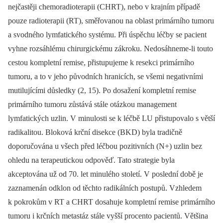
nejčastěji chemoradioterapii (CHRT), nebo v krajním případě
pouze radioterapii (RT), směřovanou na oblast primárního tumoru
a svodného lymfatického systému. Při úspěchu léčby se pacient
vyhne rozsáhlému chirurgickému zákroku. Nedosáhneme-li touto
cestou kompletní remise, přistupujeme k resekci primárního
tumoru, a to v jeho původních hranicích, se všemi negativními
mutilujícími důsledky (2, 15). Po dosažení kompletní remise
primárního tumoru zůstává stále otázkou management
lymfatických uzlin. V minulosti se k léčbě LU přistupovalo s větší
radikalitou. Bloková krční disekce (BKD) byla tradičně
doporučována u všech před léčbou pozitivních (N+) uzlin bez
ohledu na terapeutickou odpověď. Tato strategie byla
akceptována už od 70. let minulého století. V poslední době je
zaznamenán odklon od těchto radikálních postupů. Vzhledem
k pokrokům v RT a CHRT dosahuje kompletní remise primárního
tumoru i krčních metastáz stále vyšší procento pacientů. Většina