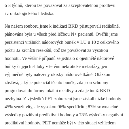
6-8 týdnů, kterou lze považovat za akceptovatelnou prodlevu
i z onkologického hlediska.
Na našem souboru jsme k indikaci BKD přistupovali radikálně,
plánována byla u všech před léčbou N+ pacientů. Ověřili jsme
perzistenci vitálních nádorových buněk v LU u 10 z celkového
počtu 32 krčních resekátů, což lze považovat za vysokou
hodnotu. Ve většině případů se jednalo o ojedinělé nádorové
buňky či jejich shluky v terénu nekrotické metastázy, jen
výjimečně byly nalezeny okrsky nádorové tkáně. Otázkou
zůstává, jaký je potenciál těchto buněk, zda jsou schopny
progredovat do formy lokální recidivy a zda je tudíž BKD
nezbytná. Z výsledků PET zobrazení jsme získali nízké hodnoty
45% senzitivity, ale vysokou 96% specificitu; 83% srovnatelné
výsledky pozitivní prediktivní hodnoty a 78% výsledky negativní
prediktivní hodnoty. PET nemůže být v této situaci vzhledem