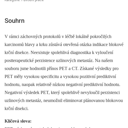
Kategorie: Původní práce
Souhrn
V rámci záchovných protokolů v léčbě lokálně pokročilých
karcinomů hlavy a krku zůstává otevřená otázka indikace blokové
krční disekce. Neexistuje spolehlivá diagnostika k vyloučení
postterapeutické perzistence uzlinových metastáz. Na našem
souboru jsme hodnotili přínos PET a CT. Získané výsledky pro
PET měly vysokou specificitu a vysokou pozitivní prediktivní
hodnotu, naopak relativně nízkou negativní prediktivní hodnotu.
Negativní výsledek PET, který spolehlivě nevyloučil perzistenci
uzlinových metastáz, neumožnil eliminovat plánovanou blokovou
krční disekci.
Klíčová slova: