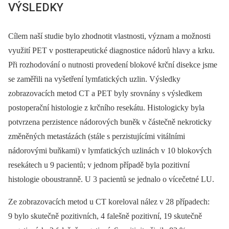
VÝSLEDKY
Cílem naší studie bylo zhodnotit vlastnosti, význam a možnosti
využití PET v postterapeutické diagnostice nádorů hlavy a krku.
Při rozhodování o nutnosti provedení blokové krční disekce jsme
se zaměřili na vyšetření lymfatických uzlin. Výsledky
zobrazovacích metod CT a PET byly srovnány s výsledkem
postoperační histologie z krčního resekátu. Histologicky byla
potvrzena perzistence nádorových buněk v částečně nekroticky
změněných metastázách (stále s perzistujícími vitálními
nádorovými buňkami) v lymfatických uzlinách v 10 blokových
resekátech u 9 pacientů; v jednom případě byla pozitivní
histologie oboustranně. U 3 pacientů se jednalo o vícečetné LU.
Ze zobrazovacích metod u CT koreloval nález v 28 případech:
9 bylo skutečně pozitivních, 4 falešně pozitivní, 19 skutečně