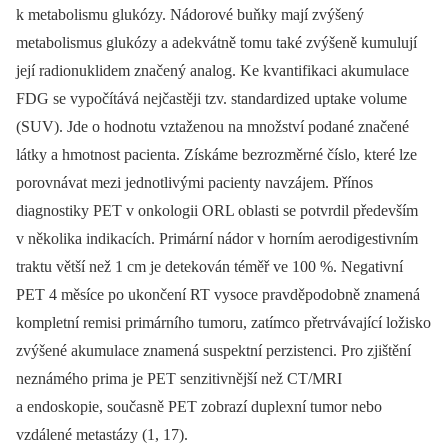
k metabolismu glukózy. Nádorové buňky mají zvýšený
metabolismus glukózy a adekvátně tomu také zvýšeně kumulují
její radionuklidem značený analog. Ke kvantifikaci akumulace
FDG se vypočítává nejčastěji tzv. standardized uptake volume
(SUV). Jde o hodnotu vztaženou na množství podané značené
látky a hmotnost pacienta. Získáme bezrozměrné číslo, které lze
porovnávat mezi jednotlivými pacienty navzájem. Přínos
diagnostiky PET v onkologii ORL oblasti se potvrdil především
v několika indikacích. Primární nádor v horním aerodigestivním
traktu větší než 1 cm je detekován téměř ve 100 %. Negativní
PET 4 měsíce po ukončení RT vysoce pravděpodobně znamená
kompletní remisi primárního tumoru, zatímco přetrvávající ložisko
zvýšené akumulace znamená suspektní perzistenci. Pro zjištění
neznámého prima je PET senzitivnější než CT/MRI
a endoskopie, současně PET zobrazí duplexní tumor nebo
vzdálené metastázy (1, 17).