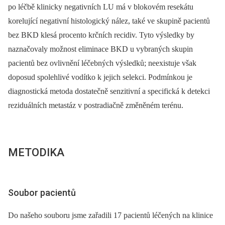
po léčbě klinicky negativních LU má v blokovém resekátu
korelující negativní histologický nález, také ve skupině pacientů
bez BKD klesá procento krčních recidiv. Tyto výsledky by
naznačovaly možnost eliminace BKD u vybraných skupin
pacientů bez ovlivnění léčebných výsledků; neexistuje však
doposud spolehlivé vodítko k jejich selekci. Podmínkou je
diagnostická metoda dostatečně senzitivní a specifická k detekci
reziduálních metastáz v postradiačně změněném terénu.
METODIKA
Soubor pacientů
Do našeho souboru jsme zařadili 17 pacientů léčených na klinice