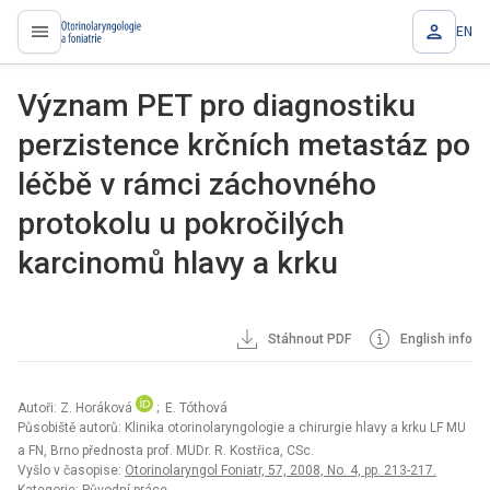
EN
proLékaře.cz
Význam PET pro diagnostiku
perzistence krčních metastáz po
léčbě v rámci záchovného
protokolu u pokročilých
karcinomů hlavy a krku
Stáhnout PDF
English info
Autoři: Z. Horáková
; E. Tóthová
Působiště autorů: Klinika otorinolaryngologie a chirurgie hlavy a krku LF MU
a FN, Brno přednosta prof. MUDr. R. Kostřica, CSc.
Vyšlo v časopise:
Otorinolaryngol Foniatr, 57, 2008, No. 4, pp. 213-217.