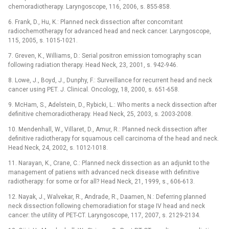
chemoradiotherapy. Laryngoscope, 116, 2006, s. 855-858.
6. Frank, D., Hu, K.: Planned neck dissection after concomitant
radiochemotherapy for advanced head and neck cancer. Laryngoscope,
115, 2005, s. 1015-1021.
7. Greven, K., Williams, D.: Serial positron emission tomography scan
following radiation therapy. Head Neck, 23, 2001, s. 942-946.
8. Lowe, J., Boyd, J., Dunphy, F.: Surveillance for recurrent head and neck
cancer using PET. J. Clinical. Oncology, 18, 2000, s. 651-658.
9. McHam, S., Adelstein, D., Rybicki, L.: Who merits a neck dissection after
definitive chemoradiotherapy. Head Neck, 25, 2003, s. 2003-2008.
10. Mendenhall, W., Villaret, D., Amur, R.: Planned neck dissection after
definitive radiotherapy for squamous cell carcinoma of the head and neck.
Head Neck, 24, 2002, s. 1012-1018.
11. Narayan, K., Crane, C.: Planned neck dissection as an adjunkt to the
management of patiens with advanced neck disease with definitive
radiotherapy: for some or for all? Head Neck, 21, 1999, s., 606-613.
12. Nayak, J., Walvekar, R., Andrade, R., Daamen, N.: Deferring planned
neck dissection following chemoradiation for stage IV head and neck
cancer: the utility of PET-CT. Laryngoscope, 117, 2007, s. 2129-2134.