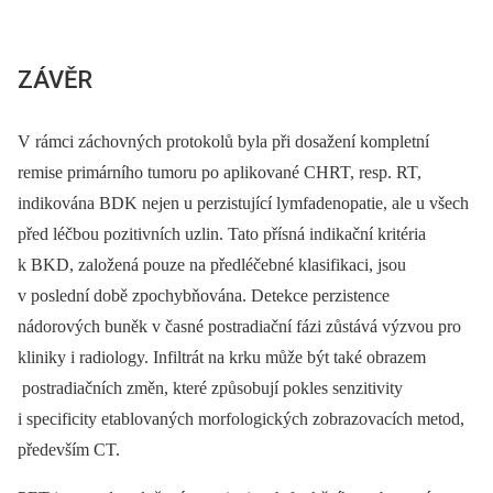
ZÁVĚR
V rámci záchovných protokolů byla při dosažení kompletní
remise primárního tumoru po aplikované CHRT, resp. RT,
indikována BDK nejen u perzistující lymfadenopatie, ale u všech
před léčbou pozitivních uzlin. Tato přísná indikační kritéria
k BKD, založená pouze na předléčebné klasifikaci, jsou
v poslední době zpochybňována. Detekce perzistence
nádorových buněk v časné postradiační fázi zůstává výzvou pro
kliniky i radiology. Infiltrát na krku může být také obrazem
postradiačních změn, které způsobují pokles senzitivity
i specificity etablovaných morfologických zobrazovacích metod,
především CT.