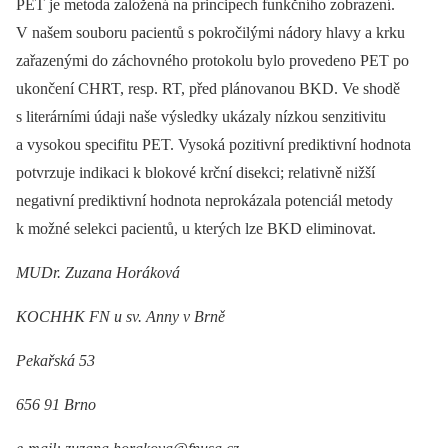
PET je metoda založená na principech funkčního zobrazení.
V našem souboru pacientů s pokročilými nádory hlavy a krku
zařazenými do záchovného protokolu bylo provedeno PET po
ukončení CHRT, resp. RT, před plánovanou BKD. Ve shodě
s literárními údaji naše výsledky ukázaly nízkou senzitivitu
a vysokou specifitu PET. Vysoká pozitivní prediktivní hodnota
potvrzuje indikaci k blokové krční disekci; relativně nižší
negativní prediktivní hodnota neprokázala potenciál metody
k možné selekci pacientů, u kterých lze BKD eliminovat.
MUDr. Zuzana Horáková
KOCHHK FN u sv. Anny v Brně
Pekařská 53
656 91 Brno