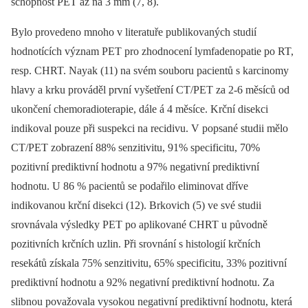
schopnost PET až na 3 mm (7, 8).
Bylo provedeno mnoho v literatuře publikovaných studií
hodnotících význam PET pro zhodnocení lymfadenopatie po RT,
resp. CHRT. Nayak (11) na svém souboru pacientů s karcinomy
hlavy a krku prováděl první vyšetření CT/PET za 2-6 měsíců od
ukončení chemoradioterapie, dále á 4 měsíce. Krční disekci
indikoval pouze při suspekci na recidivu. V popsané studii mělo
CT/PET zobrazení 88% senzitivitu, 91% specificitu, 70%
pozitivní prediktivní hodnotu a 97% negativní prediktivní
hodnotu. U 86 % pacientů se podařilo eliminovat dříve
indikovanou krční disekci (12). Brkovich (5) ve své studii
srovnávala výsledky PET po aplikované CHRT u původně
pozitivních krčních uzlin. Při srovnání s histologií krčních
resekátů získala 75% senzitivitu, 65% specificitu, 33% pozitivní
prediktivní hodnotu a 92% negativní prediktivní hodnotu. Za
slibnou považovala vysokou negativní prediktivní hodnotu, která