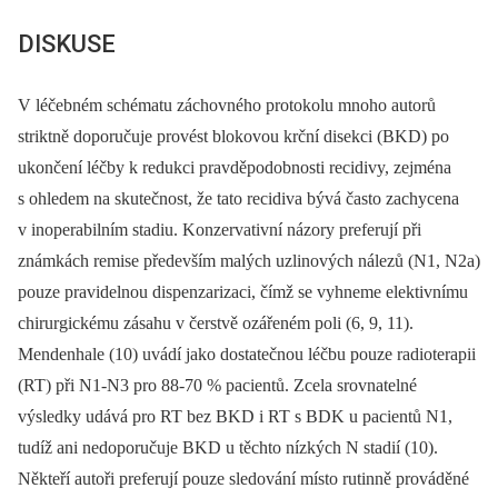
DISKUSE
V léčebném schématu záchovného protokolu mnoho autorů
striktně doporučuje provést blokovou krční disekci (BKD) po
ukončení léčby k redukci pravděpodobnosti recidivy, zejména
s ohledem na skutečnost, že tato recidiva bývá často zachycena
v inoperabilním stadiu. Konzervativní názory preferují při
známkách remise především malých uzlinových nálezů (N1, N2a)
pouze pravidelnou dispenzarizaci, čímž se vyhneme elektivnímu
chirurgickému zásahu v čerstvě ozářeném poli (6, 9, 11).
Mendenhale (10) uvádí jako dostatečnou léčbu pouze radioterapii
(RT) při N1-N3 pro 88-70 % pacientů. Zcela srovnatelné
výsledky udává pro RT bez BKD i RT s BDK u pacientů N1,
tudíž ani nedoporučuje BKD u těchto nízkých N stadií (10).
Někteří autoři preferují pouze sledování místo rutinně prováděné