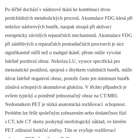
Po léčbě dochází v nádorové tkáni ke kombinaci dvou
protichůdných metabolických procesů. Akumulace FDG klesá při
nekróze nádorových buněk, naopak stoupá při aktivaci
energeticky závislých reparačních mechanismů. Akumulace FDG
při zánětlivých a reparačních postradiačních procesech je sice
signifikantně nižší než u maligní tkáně, přesto může vyvolat
falešně pozitivní obraz. Nekróza LU, vysoce specifická pro
metastatické postižení, spojená s úbytkem viabilních buněk, může
dávat falešně negativní obraz, protože často jen minimum buněk
zůstává schopných akumulovat glukózu. V těchto případech je
ovšem typický a poměrně jednoznačný obraz na CT/MRI.
Nedostatkem PET je nízká anatomická rozlišovací schopnost.
Problém lze řešit společným zobrazením nebo dodatečnou fúzí
s CT, kde CT skeny poskytují morfologický základ, ve kterém
PET zdůrazní funkční změny. Tím se zvyšuje rozlišovací