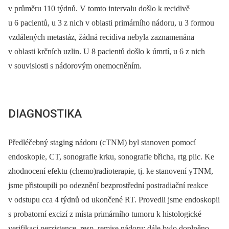
v průměru 110 týdnů. V tomto intervalu došlo k recidivě
u 6 pacientů, u 3 z nich v oblasti primárního nádoru, u 3 formou
vzdálených metastáz, žádná recidiva nebyla zaznamenána
v oblasti krčních uzlin. U 8 pacientů došlo k úmrtí, u 6 z nich
v souvislosti s nádorovým onemocněním.
DIAGNOSTIKA
Předléčebný staging nádoru (cTNM) byl stanoven pomocí
endoskopie, CT, sonografie krku, sonografie břicha, rtg plic. Ke
zhodnocení efektu (chemo)radioterapie, tj. ke stanovení yTNM,
jsme přistoupili po odeznění bezprostřední postradiační reakce
v odstupu cca 4 týdnů od ukončené RT. Provedli jsme endoskopii
s probatorní excizí z místa primárního tumoru k histologické
verifikaci perzistence, resp. remise nádoru; dále bylo doplněno