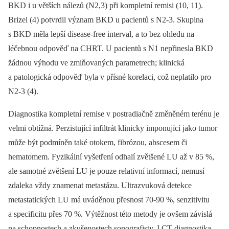
BKD i u větších nálezů (N2,3) při kompletní remisi (10, 11).
Brizel (4) potvrdil význam BKD u pacientů s N2-3. Skupina
s BKD měla lepší disease-free interval, a to bez ohledu na
léčebnou odpověď na CHRT. U pacientů s N1 nepřinesla BKD
žádnou výhodu ve zmiňovaných parametrech; klinická
a patologická odpověď byla v přísné korelaci, což neplatilo pro
N2-3 (4).
Diagnostika kompletní remise v postradiačně změněném terénu je
velmi obtížná. Perzistující infiltrát klinicky imponující jako tumor
může být podmíněn také otokem, fibrózou, abscesem či
hematomem. Fyzikální vyšetření odhalí zvětšené LU až v 85 %,
ale samotné zvětšení LU je pouze relativní informací, nemusí
zdaleka vždy znamenat metastázu. Ultrazvuková detekce
metastatických LU má uváděnou přesnost 70-90 %, senzitivitu
a specificitu přes 70 %. Výtěžnost této metody je ovšem závislá
na schopnostech a zkušenostech sonografisty. I CT diagnostika