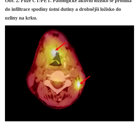
Obr. 2. Fúze CT/PET. Patologické aktivní ložisko se promítá
do infiltrace spodiny ústní dutiny a drobnější ložisko do
uzliny na krku.