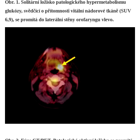
Obr. 1. Solitární ložisko patologického hypermetabolismu
glukózy, svědčící o přítomnosti vitální nádorové tkáně (SUV
6,9), se promítá do laterální stěny orofaryngu vlevo.