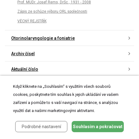
Prof. MUDr. Josef Rems, DrSc., 1931 - 2008
Zápis ze schůze výboru ORL společnosti
VĚCNÝ REJSTŘÍK
Otorinolaryngologie a foniatrie
Archiv čísel
Aktuální číslo
Informace o časopisu
Když kliknete na „Souhlasím“ s využitím všech souborů
cookies, poskytnete tím souhlas k jejich ukládání ve vašem
zařízení a pomůže to s vaší navigací na stránce, s analýzou
využití dat a našimi marketingovými aktivitami.
Nejčtenější v tomto čísle
Podrobné nastavení
Souhlasím a pokračovat