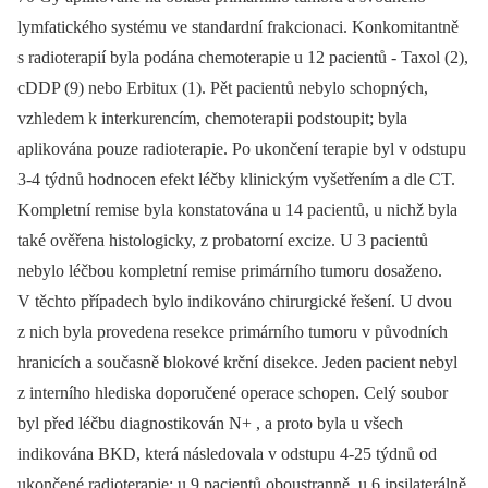
lymfatického systému ve standardní frakcionaci. Konkomitantně
s radioterapií byla podána chemoterapie u 12 pacientů -⁠ Taxol (2),
cDDP (9) nebo Erbitux (1). Pět pacientů nebylo schopných,
vzhledem k interkurencím, chemoterapii podstoupit; byla
aplikována pouze radioterapie. Po ukončení terapie byl v odstupu
3-4 týdnů hodnocen efekt léčby klinickým vyšetřením a dle CT.
Kompletní remise byla konstatována u 14 pacientů, u nichž byla
také ověřena histologicky, z probatorní excize. U 3 pacientů
nebylo léčbou kompletní remise primárního tumoru dosaženo.
V těchto případech bylo indikováno chirurgické řešení. U dvou
z nich byla provedena resekce primárního tumoru v původních
hranicích a současně blokové krční disekce. Jeden pacient nebyl
z interního hlediska doporučené operace schopen. Celý soubor
byl před léčbu diagnostikován N+ , a proto byla u všech
indikována BKD, která následovala v odstupu 4-25 týdnů od
ukončené radioterapie; u 9 pacientů oboustranně, u 6 ipsilaterálně