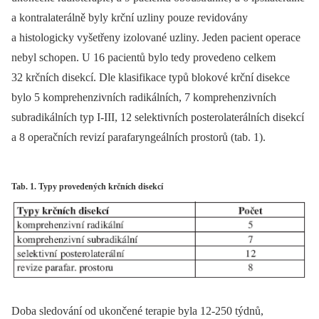
a kontralaterálně byly krční uzliny pouze revidovány
a histologicky vyšetřeny izolované uzliny. Jeden pacient operace
nebyl schopen. U 16 pacientů bylo tedy provedeno celkem
32 krčních disekcí. Dle klasifikace typů blokové krční disekce
bylo 5 komprehenzivních radikálních, 7 komprehenzivních
subradikálních typ I-III, 12 selektivních posterolaterálních disekcí
a 8 operačních revizí parafaryngeálních prostorů (tab. 1).
Tab. 1. Typy provedených krčních disekcí
Doba sledování od ukončené terapie byla 12-250 týdnů,