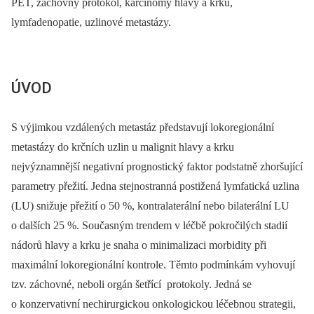
PET, záchovný protokol, karcinomy hlavy a krku,
lymfadenopatie, uzlinové metastázy.
ÚVOD
S výjimkou vzdálených metastáz představují lokoregionální
metastázy do krčních uzlin u malignit hlavy a krku
nejvýznamnější negativní prognostický faktor podstatně zhoršující
parametry přežití. Jedna stejnostranná postižená lymfatická uzlina
(LU) snižuje přežití o 50 %, kontralaterální nebo bilaterální LU
o dalších 25 %. Současným trendem v léčbě pokročilých stadií
nádorů hlavy a krku je snaha o minimalizaci morbidity při
maximální lokoregionální kontrole. Těmto podmínkám vyhovují
tzv. záchovné, neboli orgán šetřící protokoly. Jedná se
o konzervativní nechirurgickou onkologickou léčebnou strategii,