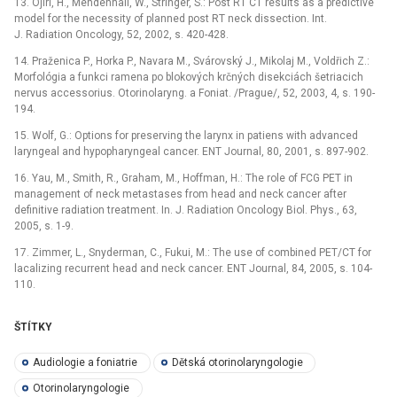
13. Ojiri, H., Mendenhall, W., Stringer, S.: Post RT CT results as a predictive
model for the necessity of planned post RT neck dissection. Int.
J. Radiation Oncology, 52, 2002, s. 420-428.
14. Praženica P., Horka P., Navara M., Svárovský J., Mikolaj M., Voldřich Z.:
Morfológia a funkci ramena po blokových krčných disekciách šetriacich
nervus accessorius. Otorinolaryng. a Foniat. /Prague/, 52, 2003, 4, s. 190-
194.
15. Wolf, G.: Options for preserving the larynx in patiens with advanced
laryngeal and hypopharyngeal cancer. ENT Journal, 80, 2001, s. 897-902.
16. Yau, M., Smith, R., Graham, M., Hoffman, H.: The role of FCG PET in
management of neck metastases from head and neck cancer after
definitive radiation treatment. In. J. Radiation Oncology Biol. Phys., 63,
2005, s. 1-9.
17. Zimmer, L., Snyderman, C., Fukui, M.: The use of combined PET/CT for
lacalizing recurrent head and neck cancer. ENT Journal, 84, 2005, s. 104-
110.
ŠTÍTKY
Audiologie a foniatrie
Dětská otorinolaryngologie
Otorinolaryngologie