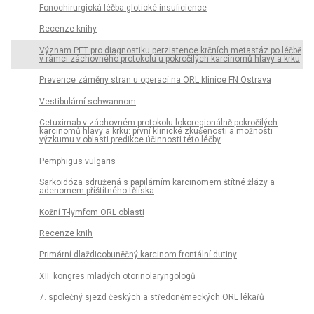
Fonochirurgická léčba glotické insuficience
Recenze knihy
Význam PET pro diagnostiku perzistence krčních metastáz po léčbě
v rámci záchovného protokolu u pokročilých karcinomů hlavy a krku
Prevence záměny stran u operací na ORL klinice FN Ostrava
Vestibulární schwannom
Cetuximab v záchovném protokolu lokoregionálně pokročilých
karcinomů hlavy a krku: první klinické zkušenosti a možnosti
výzkumu v oblasti predikce účinnosti této léčby
Pemphigus vulgaris
Sarkoidóza sdružená s papilárním karcinomem štítné žlázy a
adenomem příštítného tělíska
Kožní T-lymfom ORL oblasti
Recenze knih
Primární dlaždicobuněčný karcinom frontální dutiny
XII. kongres mladých otorinolaryngologů
7. společný sjezd českých a středoněmeckých ORL lékařů