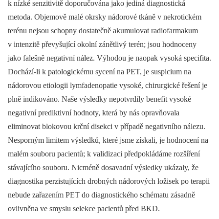
k nízké senzitivitě doporučována jako jediná diagnostická
metoda. Objemově malé okrsky nádorové tkáně v nekrotickém
terénu nejsou schopny dostatečně akumulovat radiofarmakum
v intenzitě převyšující okolní zánětlivý terén; jsou hodnoceny
jako falešně negativní nález. Výhodou je naopak vysoká specifita.
Dochází-li k patologickému sycení na PET, je suspicium na
nádorovou etiologii lymfadenopatie vysoké, chirurgické řešení je
plně indikováno. Naše výsledky nepotvrdily benefit vysoké
negativní prediktivní hodnoty, která by nás opravňovala
eliminovat blokovou krční disekci v případě negativního nálezu.
Nesporným limitem výsledků, které jsme získali, je hodnocení na
malém souboru pacientů; k validizaci předpokládáme rozšíření
stávajícího souboru. Nicméně dosavadní výsledky ukázaly, že
diagnostika perzistujících drobných nádorových ložisek po terapii
nebude zařazením PET do diagnostického schématu zásadně
ovlivněna ve smyslu selekce pacientů před BKD.