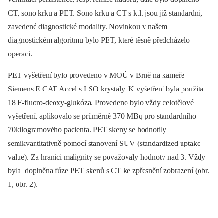
CT, sono krku a PET. Sono krku a CT s k.l. jsou již standardní,
zavedené diagnostické modality. Novinkou v našem
diagnostickém algoritmu bylo PET, které těsně předcházelo
operaci.
PET vyšetření bylo provedeno v MOÚ v Brně na kameře
Siemens E.CAT Accel s LSO krystaly. K vyšetření byla použita
18 F-fluoro-deoxy-glukóza. Provedeno bylo vždy celotělové
vyšetření, aplikovalo se průměrně 370 MBq pro standardního
70kilogramového pacienta. PET skeny se hodnotily
semikvantitativně pomocí stanovení SUV (standardized uptake
value). Za hranici malignity se považovaly hodnoty nad 3. Vždy
byla doplněna fúze PET skenů s CT ke zpřesnění zobrazení (obr.
1, obr. 2).