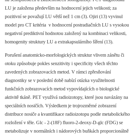
LU je založena především na hodnocení jejich velikosti; za
pozitivní se považují LU větší než 1 cm (3). Ojiri (13) vyvinul
model pro CT kritéria v hodnocení postradiačních LU s vysokou
negativní prediktivní hodnotou založený na kombinaci velikosti,
homogenity struktury LU a extrakapsulárního šíření (13).
Porušení anatomicko-morfologických struktur vlivem zánětu či
otoku způsobuje pokles senzitivity i specificity všech těchto
zavedených zobrazovacích metod. V rámci zpřesňování
diagnostiky se v poslední době nabízí otázka využitelnosti
funkčních zobrazovacích metod vypovídajících o biologické
aktivitě tkáně. PET využívá radioizotopy, které jsou navázány na
speciálních nosičích. Výsledkem je trojrozměrné zobrazení
distribuce nosiče a kvantifikace radioizotopu podle metabolického
rozložení v těle. Glc -⁠ 2-(18F) fluoro-2-deoxy-D-glc (FDG) se
metabolizuje v normálních i nádorových buňkách proporcionálně