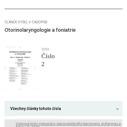
ČLÁNEK VYŠEL V ČASOPISE
Otorinolaryngologie a foniatrie
2006
Číslo
2
Všechny články tohoto čísla
Uzlinové krční metastázy spinocelulárního karcinomu orofaryngu a