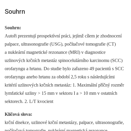
Souhrn
Souhrn:
Autoři prezentují prospektívní práci, jejímž cílem je zhodnocení
palpace, ultrasonografie (USG), počítačové tomografie (CT)
a nukleární magnetické rezonance (MRI) v diagnostice
uzlinových krčních metastáz spinocelulárního karcinomu (SCC)
orofaryngu a hrtanu. Do studie bylo zařazeno 49 pacientů s SCC
orofaryngu anebo hrtanu za období 2,5 roku s následujícími
kritérií uzlinových krčních metastáz: 1. Maximální příčný rozměr
lymfatické uzliny > 15 mm v sektoru I a > 10 mm v ostatních
sektorech. 2. L/T kvocient
Klíčová slova:
krční disekce, uzlinové krční metastázy, palpace, ultrasonografie,
počítačová tomografie, nukleární magnetická rezonance.