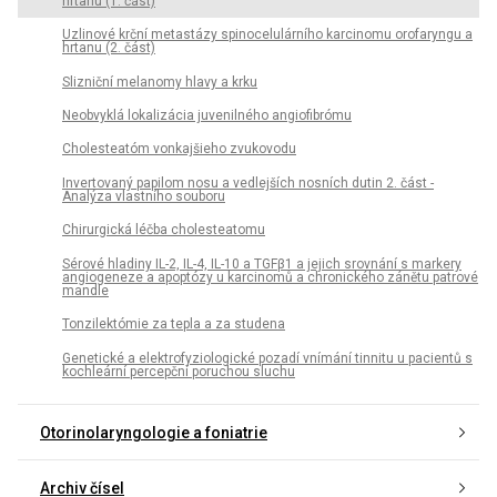
hrtanu (1. část)
Uzlinové krční metastázy spinocelulárního karcinomu orofaryngu a
hrtanu (2. část)
Slizniční melanomy hlavy a krku
Neobvyklá lokalizácia juvenilného angiofibrómu
Cholesteatóm vonkajšieho zvukovodu
Invertovaný papilom nosu a vedlejších nosních dutin 2. část -
Analýza vlastního souboru
Chirurgická léčba cholesteatomu
Sérové hladiny IL-2, IL-4, IL-10 a TGFβ1 a jejich srovnání s markery
angiogeneze a apoptózy u karcinomů a chronického zánětu patrové
mandle
Tonzilektómie za tepla a za studena
Genetické a elektrofyziologické pozadí vnímání tinnitu u pacientů s
kochleární percepční poruchou sluchu
Otorinolaryngologie a foniatrie
Archiv čísel