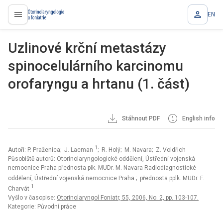
EN
proLékaře.cz
Uzlinové krční metastázy
spinocelulárního karcinomu
orofaryngu a hrtanu (1. část)
Stáhnout PDF
English info
1
Autoři: P. Praženica; J. Lacman
; R. Holý; M. Navara; Z. Voldřich
Působiště autorů: Otorinolaryngologické oddělení, Ústřední vojenská
nemocnice Praha přednosta plk. MUDr. M. Navara Radiodiagnostické
oddělení, Ústřední vojenská nemocnice Praha
; přednosta pplk. MUDr. F.
1
Charvát
Vyšlo v časopise:
Otorinolaryngol Foniatr, 55, 2006, No. 2, pp. 103-107.
Kategorie: Původní práce