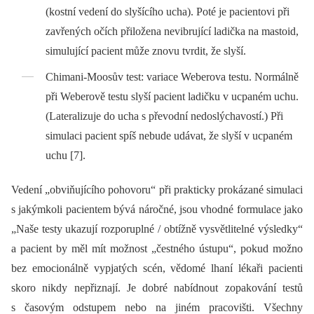
(kostní vedení do slyšícího ucha). Poté je pacientovi při
zavřených očích přiložena nevibrující ladička na mastoid,
simulující pacient může znovu tvrdit, že slyší.
Chimani-Moosův test: variace Weberova testu. Normálně
při Weberově testu slyší pacient ladičku v ucpaném uchu.
(Lateralizuje do ucha s převodní nedoslýchavostí.) Při
simulaci pacient spíš nebude udávat, že slyší v ucpaném
uchu [7].
Vedení „obviňujícího pohovoru“ při prakticky prokázané simulaci
s jakýmkoli pacientem bývá náročné, jsou vhodné formulace jako
„Naše testy ukazují rozporuplné / obtížně vysvětlitelné výsledky“
a pacient by měl mít možnost „čestného ústupu“, pokud možno
bez emocionálně vypjatých scén, vědomé lhaní lékaři pacienti
skoro nikdy nepřiznají. Je dobré nabídnout zopakování testů
s časovým odstupem nebo na jiném pracovišti. Všechny