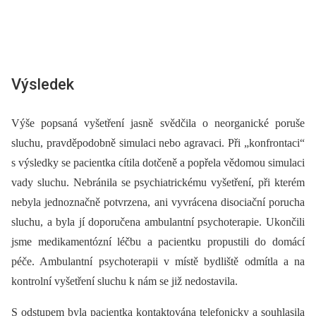
Výsledek
Výše popsaná vyšetření jasně svědčila o neorganické poruše
sluchu, pravděpodobně simulaci nebo agravaci. Při „konfrontaci“
s výsledky se pacientka cítila dotčeně a popřela vědomou simulaci
vady sluchu. Nebránila se psychiatrickému vyšetření, při kterém
nebyla jednoznačně potvrzena, ani vyvrácena disociační porucha
sluchu, a byla jí doporučena ambulantní psychoterapie. Ukončili
jsme medikamentózní léčbu a pacientku propustili do domácí
péče. Ambulantní psychoterapii v místě bydliště odmítla a na
kontrolní vyšetření sluchu k nám se již nedostavila.
S odstupem byla pacientka kontaktována telefonicky a souhlasila