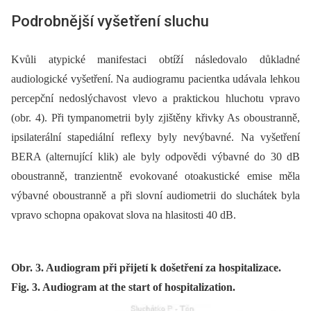
Podrobnější vyšetření sluchu
Kvůli atypické manifestaci obtíží následovalo důkladné
audiologické vyšetření. Na audiogramu pacientka udávala lehkou
percepční nedoslýchavost vlevo a praktickou hluchotu vpravo
(obr. 4). Při tympanometrii byly zjištěny křivky As oboustranně,
ipsilaterální stapediální reflexy byly nevýbavné. Na vyšetření
BERA (alternující klik) ale byly odpovědi výbavné do 30 dB
oboustranně, tranzientně evokované otoakustické emise měla
výbavné oboustranně a při slovní audiometrii do sluchátek byla
vpravo schopna opakovat slova na hlasitosti 40 dB.
Obr. 3. Audiogram při přijetí k došetření za hospitalizace.
Fig. 3. Audiogram at the start of hospitalization.