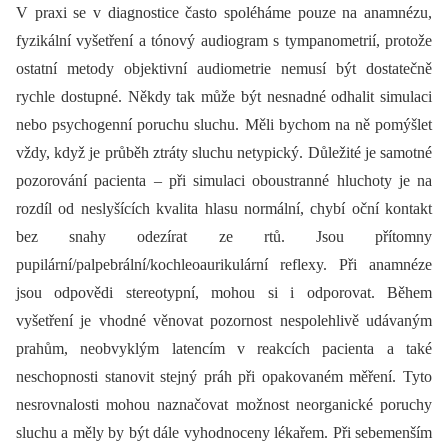
V praxi se v diagnostice často spoléháme pouze na anamnézu,
fyzikální vyšetření a tónový audiogram s tympanometrií, protože
ostatní metody objektivní audiometrie nemusí být dostatečně
rychle dostupné. Někdy tak může být nesnadné odhalit simulaci
nebo psychogenní poruchu sluchu. Měli bychom na ně pomýšlet
vždy, když je průběh ztráty sluchu netypický. Důležité je samotné
pozorování pacienta –⁠ při simulaci oboustranné hluchoty je na
rozdíl od neslyšících kvalita hlasu normální, chybí oční kontakt
bez snahy odezírat ze rtů. Jsou přítomny
pupilární/palpebrální/kochleoaurikulární reflexy. Při anamnéze
jsou odpovědi stereotypní, mohou si i odporovat. Během
vyšetření je vhodné věnovat pozornost nespolehlivě udávaným
prahům, neobvyklým latencím v reakcích pacienta a také
neschopnosti stanovit stejný práh při opakovaném měření. Tyto
nesrovnalosti mohou naznačovat možnost neorganické poruchy
sluchu a měly by být dále vyhodnoceny lékařem. Při sebemenším