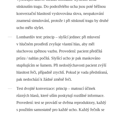
stisknutím tragu. Do podezřelého ucha jsou poté běžnou
konverzační hlasitostí vyslovována slova, neopakování
znamená simulování, protože i při stisknutí tragu by druhé
ucho mělo slyšet.
Lombardův test: princip –⁠ slyšící jedinec při mluvení
v hlučném prostředí zvyšuje vlastní hlas, aby měl
sluchovou zpětnou vazbu. Provedení: pacient předčítá
prózu / nahlas počítá. Slyšící ucho je pak maskováno
stupňujícím se šumem. Při nedoslýchavosti pacient zvýší
hlasitost řeči, případně zrychlí. Pokud je vada předstíraná,
pak nedochází k žádné změně řeči.
Test dvojité konverzace: princip –⁠ matoucí účinek
různých hlasů, které uším poskytují rozdílné informace.
Provedení: test se provádí se dvěma reproduktory, každý
s použitím samostatně pro každé ucho. Každý řečník se