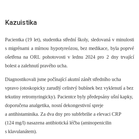
Kazuistika
Pacientka (19 let), studentka střední školy, sledovaná v minulosti
s migrénami a mírnou hypotyreózou, bez medikace, byla poprvé
ošetřena na ORL pohotovosti v lednu 2024 pro 2 dny trvající
bolest a zalehnutí pravého ucha.
Diagnostikovali jsme počínající akutní zánět středního ucha
vpravo (otoskopicky zarudlý celistvý bubínek bez vyklenutí a bez
tekutiny retromyringicky). Pacientce byly předepsány ušní kapky,
doporučena analgetika, nosní dekongestivní spreje
a antihistaminika. Za dva dny pro subfebrilie a elevaci CRP
(124 mg/l) nasazena antibiotická léčba (aminopenicilin
s klavulanátem).