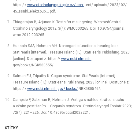
https:/ /
www.otorinolaryngologie.cz/ con-
tent/ uploads/ 2023/ 02/
45_ssnhl_elektr.publ_. pdf.
Thiagarajan B, Arjunan K. Tests for malingering. WebmedCentral
Otorhinolaryngology 2012; 3(4): WMC003265. Doi: 10.9754/journal.
wmc.2012.003265.
Hussain SAS, Hohman MH. Nonorganic functional hearing loss.
StatPearls [Internet]. Treasure Island (FL): StatPearls Publishing. 2023
[online]. Dostupné z: https://
www.ncbi.nlm.nih.
gov/books/NBK580555/.
Salman EJ, Tripathy K. Cogan syndrome. StatPearls [Internet].
Treasure Island (FL): StatPearls Publishing. 2023 [online]. Dostupné z:
https:/ /
www.ncbi.nlm.nih.gov/ books/
NBK580546/.
Campsie F, Salzman R, Heřman J. Vertigo s náhlou ztrátou sluchu
a očním postižením –⁠ Coganův syndrom. Otorinolaryngol Foniatr 2023;
72(4): 221–226. Doi: 10.48095/ccorl2023221.
ŠTÍTKY