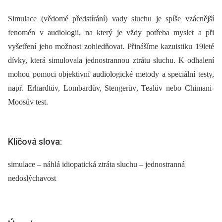
Simulace (vědomé předstírání) vady sluchu je spíše vzácnější
fenomén v audiologii, na který je vždy potřeba myslet a při
vyšetření jeho možnost zohledňovat. Přinášíme kazuistiku 19leté
dívky, která simulovala jednostrannou ztrátu sluchu. K odhalení
mohou pomoci objektivní audiologické metody a speciální testy,
např. Erhardtův, Lombardův, Stengerův, Tealův nebo Chimani-
Moosův test.
Klíčová slova:
simulace – náhlá idiopatická ztráta sluchu – jednostranná
nedoslýchavost