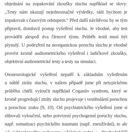
objednání na zopakování zkoušky sluchu například se slovy:
„Testy nám ukazují nejednoznačné výsledky, rádi bychom je
zopakovali s časovým odstupem.“ Před další návštěvou by se tým
připravil, domluvil postup vyšetření sluchu. Je vhodné, aby test
prováděli alespoň dva členové týmu. Průběh testů musí být
plynulý. U podezření na neorganickou poruchu sluchu je vhodné
provést kromě audiometrického vyšetření i ladičkové zkoušky,
objektivní audiometrické testy a testy na simulaci.
Otoneurologické vyšetření nepatří k základním vyšetřením
u náhlé ztráty sluchu, v našem případě jsme při netypickému
průběhu chtěli vyloučit například Coganův syndrom, který se
kromě progredující ztráty sluchu projevuje i vestibulární poruchou
a poruchou zraku [9, 10]. Od psychiatrického vyšetření jsme si
slibovali vyloučení, nebo potvrzení psychogenní poruchy sluchu,
např. somatizaci psychického traumatu (např. zneužívání), to ale