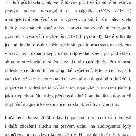
10 dnů přicházela opakovaně hlavně pro trvající silné bolesti za
pravým uchem nereagující na analgetika (VAS stále 9)
a subjektivní zhoršení sluchu vpravo. Lokální ušní nález zcela
klidný bez známek zánětu. Byla provedena výpočetní tomografie
pyramid s vysokým rozlišením (HRCT pyramid), která odhalila
jen minimální obsah v některých sklípcích processus mastoideus
vpravo bez rozpadu sept, nález odpovídal stavu po proběhlém
akutním středoušním zánětu bez akutní mastoiditidy. Pro úporné
bolesti jsme doplnili neurologické vyšetření, kde jsme nezjistili
známky ložiskové neurologické léze ani meningeálního dráždění,
popisovaná bolest neodpovídala neuropatické a uzavřeli jsme ji
jako atypickou. Neurolog předepsal silnější analgetika a doporučil
doplnění magnetické rezonance mozku, která byla v normě.
Počátkem dubna 2024 udávala pacientka mimo trvání bolesti
i další zhoršení sluchu na pravém uchu, na audiogramu byly
naměřeny prahy vlevo kolem 25 dB HL pankochleárně, vpravo