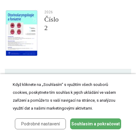
2026
Číslo
2
Všechny články tohoto čísla
Když kliknete na „Souhlasím“ s využitím všech souborů
cookies, poskytnete tím souhlas k jejich ukládání ve vašem
Problematika metastazujících kožních spinocelulárních karcinomů
hlavy a krku
zařízení a pomůže to s vaší navigací na stránce, s analýzou
Endoskopie horních cest dýchacích v bdělém stavu a během léky
využití dat a našimi marketingovými aktivitami.
navozeného spánku u obstrukční spánkové apnoe
Předoperační diagnostika nádorů slinných žláz
Podrobné nastavení
Souhlasím a pokračovat
Biopsie tlustou jehlou v diagnostice nádorů příušní žlázy