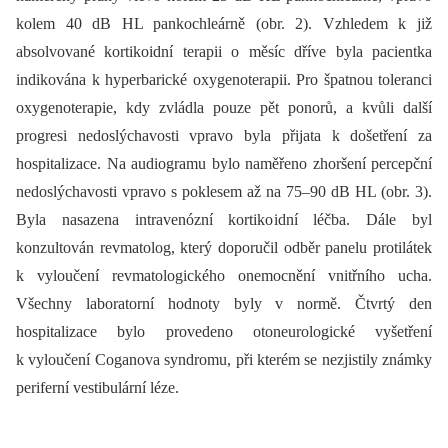
kolem 40 dB HL pankochleárně (obr. 2). Vzhledem k již
absolvované kortikoidní terapii o měsíc dříve byla pacientka
indikována k hyperbarické oxygenoterapii. Pro špatnou toleranci
oxygenoterapie, kdy zvládla pouze pět ponorů, a kvůli další
progresi nedoslýchavosti vpravo byla přijata k došetření za
hospitalizace. Na audiogramu bylo naměřeno zhoršení percepční
nedoslýchavosti vpravo s poklesem až na 75–90 dB HL (obr. 3).
Byla nasazena intravenózní kortikoidní léčba. Dále byl
konzultován revmatolog, který doporučil odběr panelu protilátek
k vyloučení revmatologického onemocnění vnitřního ucha.
Všechny laboratorní hodnoty byly v normě. Čtvrtý den
hospitalizace bylo provedeno otoneurologické vyšetření
k vyloučení Coganova syndromu, při kterém se nezjistily známky
periferní vestibulární léze.