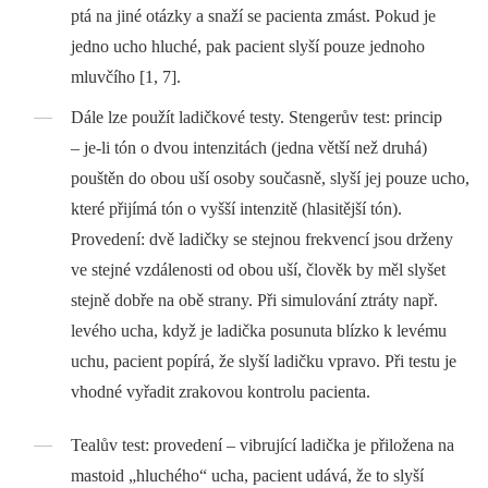
ptá na jiné otázky a snaží se pacienta zmást. Pokud je
jedno ucho hluché, pak pacient slyší pouze jednoho
mluvčího [1, 7].
Dále lze použít ladičkové testy. Stengerův test: princip
–⁠ je-li tón o dvou intenzitách (jedna větší než druhá)
pouštěn do obou uší osoby současně, slyší jej pouze ucho,
které přijímá tón o vyšší intenzitě (hlasitější tón).
Provedení: dvě ladičky se stejnou frekvencí jsou drženy
ve stejné vzdálenosti od obou uší, člověk by měl slyšet
stejně dobře na obě strany. Při simulování ztráty např.
levého ucha, když je ladička posunuta blízko k levému
uchu, pacient popírá, že slyší ladičku vpravo. Při testu je
vhodné vyřadit zrakovou kontrolu pacienta.
Tealův test: provedení –⁠ vibrující ladička je přiložena na
mastoid „hluchého“ ucha, pacient udává, že to slyší