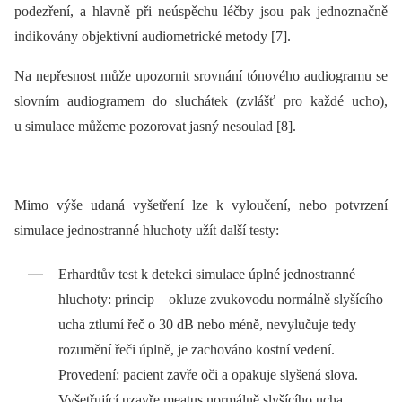
podezření, a hlavně při neúspěchu léčby jsou pak jednoznačně
indikovány objektivní audiometrické metody [7].
Na nepřesnost může upozornit srovnání tónového audiogramu se
slovním audiogramem do sluchátek (zvlášť pro každé ucho),
u simulace můžeme pozorovat jasný nesoulad [8].
Mimo výše udaná vyšetření lze k vyloučení, nebo potvrzení
simulace jednostranné hluchoty užít další testy:
Erhardtův test k detekci simulace úplné jednostranné
hluchoty: princip –⁠ okluze zvukovodu normálně slyšícího
ucha ztlumí řeč o 30 dB nebo méně, nevylučuje tedy
rozumění řeči úplně, je zachováno kostní vedení.
Provedení: pacient zavře oči a opakuje slyšená slova.
Vyšetřující uzavře meatus normálně slyšícího ucha