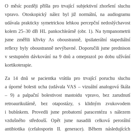
O měsíc později přišla pro trvající subjektivní zhoršení sluchu
vpravo. Otoskopický nález byl již normální, na audiogramu
udávala prakticky symetrickou lehkou percepční nedoslýchavost
kolem 25–30 dB HL pankochleárně (obr. 1). Na tympanometrii
jsme změřili křivky As oboustranně, ipsilaterální stapediální
reflexy byly oboustranně nevýbavné. Doporučili jsme prednison
v sestupném dávkování na 9 dnů a omeprazol po dobu užívání
kortikoterapie.
Za 14 dnů se pacientka vrátila pro trvající poruchu sluchu
a úporné bolesti ucha (udávala VAS –⁠ vizuální analogová škála
–⁠ 9) a palpační bolestivost mastoidu vpravo, bez zarudnutí
retroaurikulárně, bez otapostázy, s klidným zvukovodem
i bubínkem. Provedli jsme probatorní paracentézu s nálezem
vzdušného středouší. Opět jsme nasadili celková perorální
antibiotika (cefalosporin II. generace). Během následujících