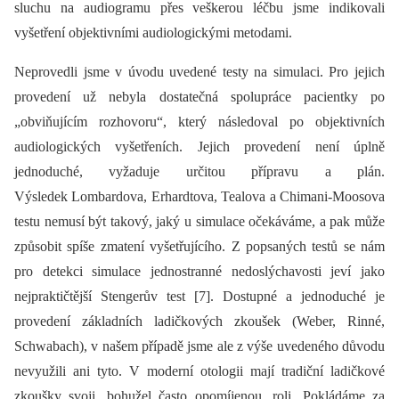
sluchu na audiogramu přes veškerou léčbu jsme indikovali
vyšetření objektivními audiologickými metodami.
Neprovedli jsme v úvodu uvedené testy na simulaci. Pro jejich
provedení už nebyla dostatečná spolupráce pacientky po
„obviňujícím rozhovoru“, který následoval po objektivních
audiologických vyšetřeních. Jejich provedení není úplně
jednoduché, vyžaduje určitou přípravu a plán.
Výsledek Lombardova, Erhardtova, Tealova a Chimani-Moosova
testu nemusí být takový, jaký u simulace očekáváme, a pak může
způsobit spíše zmatení vyšetřujícího. Z popsaných testů se nám
pro detekci simulace jednostranné nedoslýchavosti jeví jako
nejpraktičtější Stengerův test [7]. Dostupné a jednoduché je
provedení základních ladičkových zkoušek (Weber, Rinné,
Schwabach), v našem případě jsme ale z výše uvedeného důvodu
nevyužili ani tyto. V moderní otologii mají tradiční ladičkové
zkoušky svoji, bohužel často opomíjenou, roli. Pokládáme za