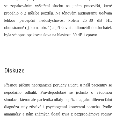
se zopakováním vyšetření sluchu na jiném pracovišti, které
proběhlo o 2 měsíce později. Na tónovém audiogramu udávala
lehkou percepční nedoslýchavost kolem 25–30 dB HL
oboustranně ( jako na obr. 1) a při slovní audiometrii do sluchátek
byla schopna opakovat slova na hlasitosti 30 dB i vpravo.
Diskuze
Přesnou příčinu neorganické poruchy sluchu u naší pacientky se
nepodařilo odhalit. Pravděpodobně se jednalo o vědomou
simulaci, kterou ale pacientka nikdy nepřiznala, jako diferenciální
diagnóza tedy zůstává i psychogenní konverzní porucha. Podle
anamnézy a nám známých údajů byla z bezproblémové rodiny