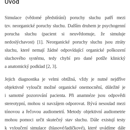
Úvod
Simulace (vědomé předstírání) poruchy sluchu patří mezi
tzv. neorganické poruchy sluchu. Dalším druhem je psychogenní
porucha sluchu (pacient si neuvědomuje, že simuluje
nedoslýchavost) [1]. Neorganické poruchy sluchu jsou ztráty
sluchu, které nemají žádné odpovídající organické poškození
sluchového systému, tedy chybí pro dané potíže klinický
a anatomický podklad [2, 3].
Jejich diagnostika je velmi obtížná, vždy je nutné nejdříve
objektivně vyloučit možné organické onemocnění, důležité je
i samotné pozorování pacienta. Při anamnéze jsou odpovědi
stereotypní, mohou si navzájem odporovat. Bývá nesoulad mezi
tónovou a řečovou audiometrií. Metody objektivní audiometrie
mohou pomoci určit skutečný stav sluchu. Dále existují testy
k vyloučení simulace (hlasové/ladičkové), které uvádíme dále