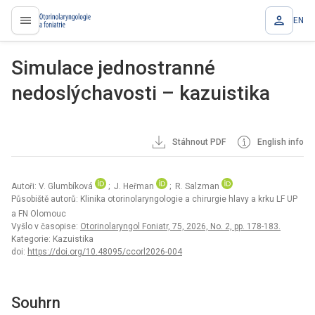
EN
proLékaře.cz
Simulace jednostranné
nedoslýchavosti – kazuistika
Stáhnout PDF
English info
Autoři: V. Glumbíková
; J. Heřman
; R. Salzman
Působiště autorů: Klinika otorinolaryngologie a chirurgie hlavy a krku LF UP
a FN Olomouc
Vyšlo v časopise:
Otorinolaryngol Foniatr, 75, 2026, No. 2, pp. 178-183.
Kategorie: Kazuistika
doi:
https://doi.org/10.48095/ccorl2026-004
Souhrn