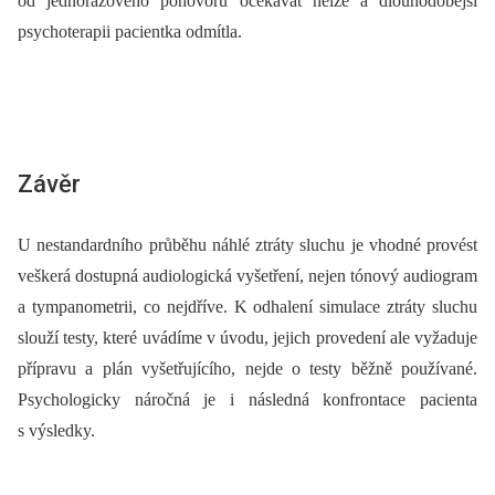
od jednorázového pohovoru očekávat nelze a dlouhodobější
psychoterapii pacientka odmítla.
Závěr
U nestandardního průběhu náhlé ztráty sluchu je vhodné provést
veškerá dostupná audiologická vyšetření, nejen tónový audiogram
a tympanometrii, co nejdříve. K odhalení simulace ztráty sluchu
slouží testy, které uvádíme v úvodu, jejich provedení ale vyžaduje
přípravu a plán vyšetřujícího, nejde o testy běžně používané.
Psychologicky náročná je i následná konfrontace pacienta
s výsledky.