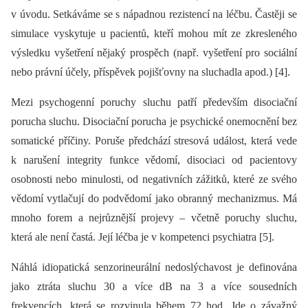
v úvodu. Setkáváme se s nápadnou rezistencí na léčbu. Častěji se
simulace vyskytuje u pacientů, kteří mohou mít ze zkresleného
výsledku vyšetření nějaký prospěch (např. vyšetření pro sociální
nebo právní účely, příspěvek pojišťovny na sluchadla apod.) [4].
Mezi psychogenní poruchy sluchu patří především disociační
porucha sluchu. Disociační porucha je psychické onemocnění bez
somatické příčiny. Poruše předchází stresová událost, která vede
k narušení integrity funkce vědomí, disociaci od pacientovy
osobnosti nebo minulosti, od negativních zážitků, které ze svého
vědomí vytlačují do podvědomí jako obranný mechanizmus. Má
mnoho forem a nejrůznější projevy –⁠ včetně poruchy sluchu,
která ale není častá. Její léčba je v kompetenci psychiatra [5].
Náhlá idiopatická senzorineurální nedoslýchavost je definována
jako ztráta sluchu 30 a více dB na 3 a více sousedních
frekvencích, která se rozvinula během 72 hod. Jde o závažný