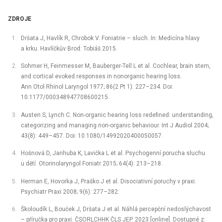
ZDROJE
Dršata J, Havlík R, Chrobok V. Foniatrie –⁠ sluch. In: Medicína hlavy
a krku. Havlíčkův Brod: Tobiáš 2015.
Sohmer H, Feinmesser M, Bauberger-Tell L et al. Cochlear, brain stem,
and cortical evoked responses in nonorganic hearing loss.
Ann Otol Rhinol Laryngol 1977; 86(2 Pt 1): 227–234. Doi:
10.1177/000348947708600215.
Austen S, Lynch C. Non-organic hearing loss redefined: understanding,
categorizing and managing non-organic behaviour. Int J Audiol 2004;
43(8): 449–457. Doi: 10.1080/14992020400050057.
Hošnová D, Janhuba K, Lavička L et al. Psychogenní porucha sluchu
u dětí. Otorinolaryngol Foniatr 2015; 64(4): 213–218.
Herman E, Hovorka J, Praško J et al. Disociativní poruchy v praxi.
Psychiatr Praxi 2008; 9(6): 277–282.
Školoudík L, Bouček J, Dršata J et al. Náhlá percepční nedoslýchavost
–⁠ příručka pro praxi. ČSORLCHHK ČLS JEP. 2023 [online]. Dostupné z: