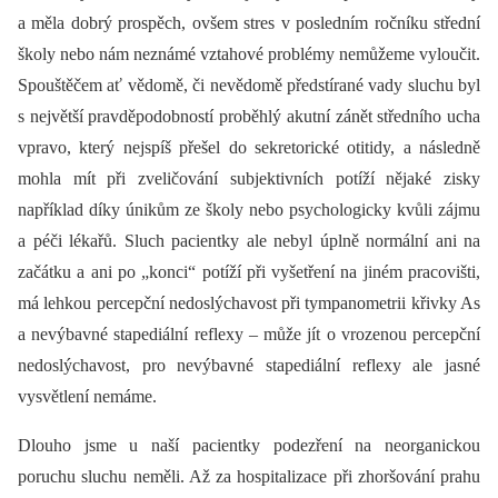
a měla dobrý prospěch, ovšem stres v posledním ročníku střední
školy nebo nám neznámé vztahové problémy nemůžeme vyloučit.
Spouštěčem ať vědomě, či nevědomě předstírané vady sluchu byl
s největší pravděpodobností proběhlý akutní zánět středního ucha
vpravo, který nejspíš přešel do sekretorické otitidy, a následně
mohla mít při zveličování subjektivních potíží nějaké zisky
například díky únikům ze školy nebo psychologicky kvůli zájmu
a péči lékařů. Sluch pacientky ale nebyl úplně normální ani na
začátku a ani po „konci“ potíží při vyšetření na jiném pracovišti,
má lehkou percepční nedoslýchavost při tympanometrii křivky As
a nevýbavné stapediální reflexy –⁠ může jít o vrozenou percepční
nedoslýchavost, pro nevýbavné stapediální reflexy ale jasné
vysvětlení nemáme.
Dlouho jsme u naší pacientky podezření na neorganickou
poruchu sluchu neměli. Až za hospitalizace při zhoršování prahu