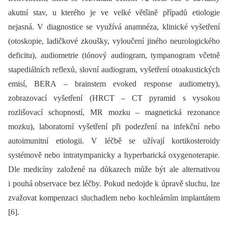
akutní stav, u kterého je ve velké většině případů etiologie
nejasná. V diagnostice se využívá anamnéza, klinické vyšetření
(otoskopie, ladičkové zkoušky, vyloučení jiného neurologického
deficitu), audiometrie (tónový audiogram, tympanogram včetně
stapediálních reflexů, slovní audiogram, vyšetření otoakustických
emisí, BERA –⁠ brainstem evoked response audiometry),
zobrazovací vyšetření (HRCT –⁠ CT pyramid s vysokou
rozlišovací schopností, MR mozku –⁠ magnetická rezonance
mozku), laboratorní vyšetření při podezření na infekční nebo
autoimunitní etiologii. V léčbě se užívají kortikosteroidy
systémově nebo intratympanicky a hyperbarická oxygenoterapie.
Dle medicíny založené na důkazech může být ale alternativou
i pouhá observace bez léčby. Pokud nedojde k úpravě sluchu, lze
zvažovat kompenzaci sluchadlem nebo kochleárním implantátem
[6].