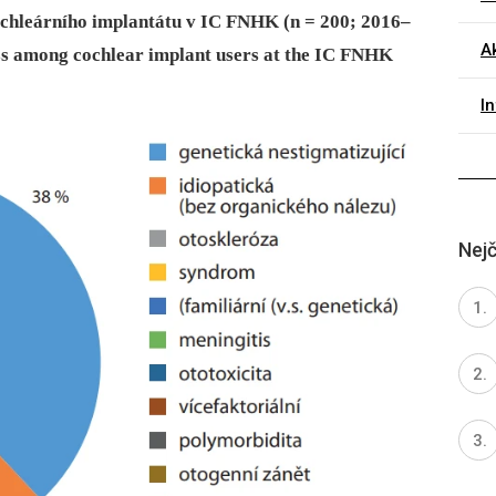
kochleárního implantátu v IC FNHK (n = 200; 2016–
Ak
oss among cochlear implant users at the IC FNHK
I
Nejč