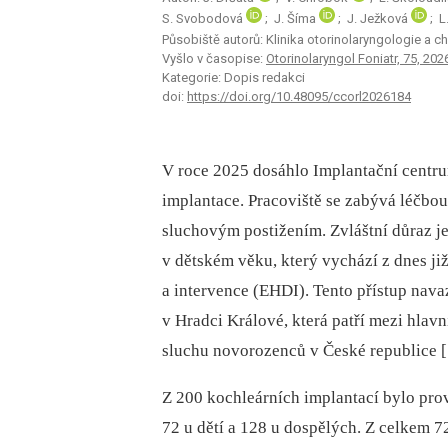
S. Svobodová
; J. Šíma
; J. Ježková
; 
Působiště autorů: Klinika otorinolaryngologie a ch
Vyšlo v časopise:
Otorinolaryngol Foniatr, 75, 202
Kategorie: Dopis redakci
doi:
https://doi.org/10.48095/ccorl2026184
V roce 2025 dosáhlo Implantační cent
implantace. Pracoviště se zabývá léčbou
sluchovým postižením. Zvláštní důraz j
v dětském věku, který vychází z dnes j
a intervence (EHDI). Tento přístup nav
v Hradci Králové, která patří mezi hlav
sluchu novorozenců v České republice [
Z 200 kochleárních implantací bylo pro
72 u dětí a 128 u dospělých. Z celkem 7