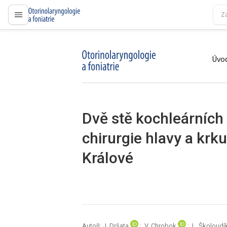
proLékaře.cz
Úvod
proLékaře.cz
Dvě stě kochleárních 
chirurgie hlavy a kr
Králové
Autoři: J. Dršata
; V. Chrobok
; L. Školoudí