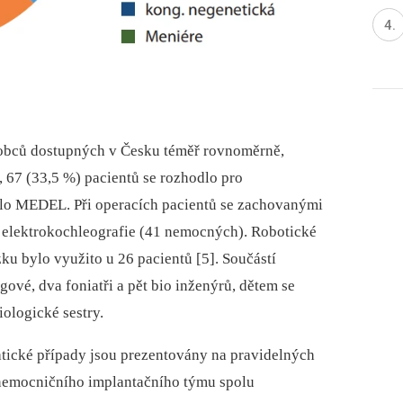
obců dostupných v Česku téměř rovnoměrně,
 67 (33,5 %) pacientů se rozhodlo pro
ilo MEDEL. Při operacích pacientů se zachovanými
 elektrokochleografie (41 nemocných). Robotické
u bylo využito u 26 pacientů [5]. Součástí
ové, dva foniatři a pět bio inženýrů, dětem se
ologické sestry.
tické případy jsou prezentovány na pravidelných
nemocničního implantačního týmu spolu