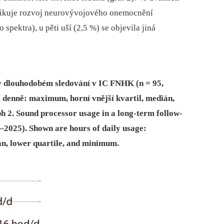
plikuje rozvoj neurovývojového onemocnění
spektra), u pěti uší (2,5 %) se objevila jiná
v dlouhodobém sledování v IC FNHK (n = 95,
 denně: maximum, horní vnější kvartil, medián,
h 2. Sound processor usage in a long-term follow-
–2025). Shown are hours of daily usage:
n, lower quartile, and minimum.