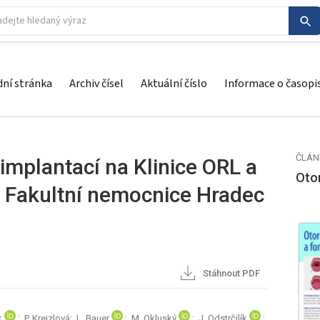
ní stránka
Archiv čísel
Aktuální číslo
Informace o časopi
ČLÁN
implantací na Klinice ORL a
Otor
ku Fakultní nemocnice Hradec
Stáhnout PDF
k
; P. Krejzlová; L. Bauer
; M. Okluský
; J. Odstrčilík
;