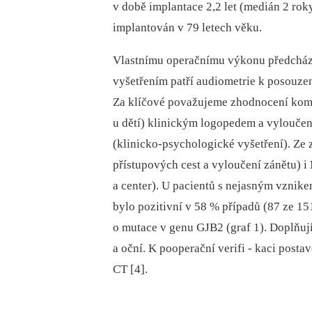
v době implantace 2,2 let (medián 2 rok
implantován v 79 letech věku.
Vlastnímu operačnímu výkonu předchází 
vyšetřením patří audiometrie k posouzen
Za klíčové považujeme zhodnocení komu
u dětí) klinickým logopedem a vylouče
(klinicko-psychologické vyšetření). Ze
přístupových cest a vyloučení zánětu) i
a center). U pacientů s nejasným vznike
bylo pozitivní v 58 % případů (87 ze 15
o mutace v genu GJB2 (graf 1). Doplňují
a oční. K pooperační verifi -⁠ kaci po
CT [4].