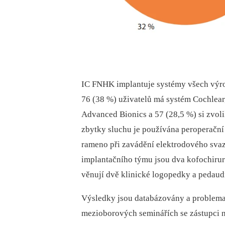
IC FNHK implantuje systémy všech výr
76 (38 %) uživatelů má systém Cochlear,
Advanced Bionics a 57 (28,5 %) si zvol
zbytky sluchu je používána peroperační
rameno při zavádění elektrodového svazk
implantačního týmu jsou dva kofochirurg
věnují dvě klinické logopedky a pedaudi
Výsledky jsou databázovány a problema
mezioborových seminářích se zástupci 