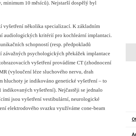
y, minimum 10 měsíců). Nejstarší dospělý byl
vyšetření několika specializací. K základním
í audiologických kritérií pro kochleární implantaci.
nikačních schopností (resp. předpokladů
ní závažných psychologických překážek implantace
 zobrazovacích vyšetření provádíme CT (zhodnocení
 MR (vyloučení léze sluchového nervu, drah
m hluchoty je indikováno genetické vyšetření –⁠ to
1 indikovaných vyšetření). Nejčastěji se jednalo
cími jsou vyšetření vestibulární, neurologické
stavení elektrodového svazku využíváme cone-beam
O
Ar