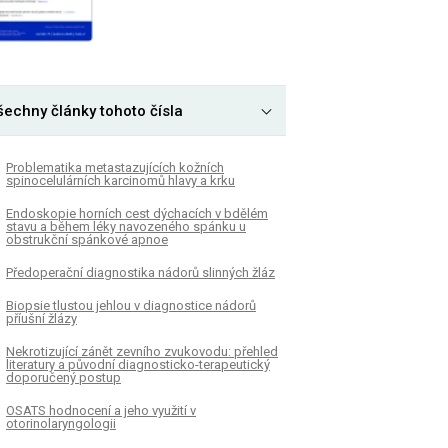
šechny články tohoto čísla
Problematika metastazujících kožních
spinocelulárních karcinomů hlavy a krku
Endoskopie horních cest dýchacích v bdělém
stavu a během léky navozeného spánku u
obstrukční spánkové apnoe
Předoperační diagnostika nádorů slinných žláz
Biopsie tlustou jehlou v diagnostice nádorů
příušní žlázy
Nekrotizující zánět zevního zvukovodu: přehled
literatury a původní diagnosticko-terapeutický
doporučený postup
OSATS hodnocení a jeho využití v
otorinolaryngologii