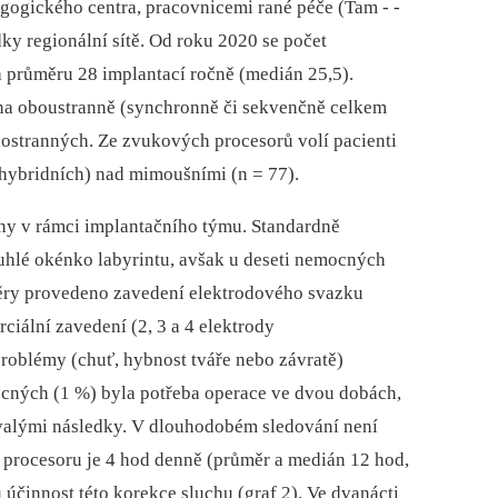
gogického centra, pracovnicemi rané péče (Tam -⁠ -
ky regionální sítě. Od roku 2020 se počet
a průměru 28 implantací ročně (medián 25,5).
ána oboustranně (synchronně či sekvenčně celkem
nostranných. Ze zvukových procesorů volí pacienti
 hybridních) nad mimoušními (n = 77).
ny v rámci implantačního týmu. Standardně
uhlé okénko labyrintu, avšak u deseti nemocných
ěry provedeno zavedení elektrodového svazku
rciální zavedení (2, 3 a 4 elektrody
roblémy (chuť, hybnost tváře nebo závratě)
ných (1 %) byla potřeba operace ve dvou dobách,
rvalými následky. V dlouhodobém sledování není
 procesoru je 4 hod denně (průměr a medián 12 hod,
činnost této korekce sluchu (graf 2). Ve dvanácti