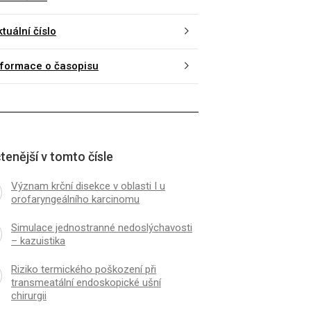
tuální číslo
nformace o časopisu
tenější v tomto čísle
Význam krční disekce v oblasti I u
orofaryngeálního karcinomu
Simulace jednostranné nedoslýchavosti
– kazuistika
Riziko termického poškození při
transmeatální endoskopické ušní
chirurgii