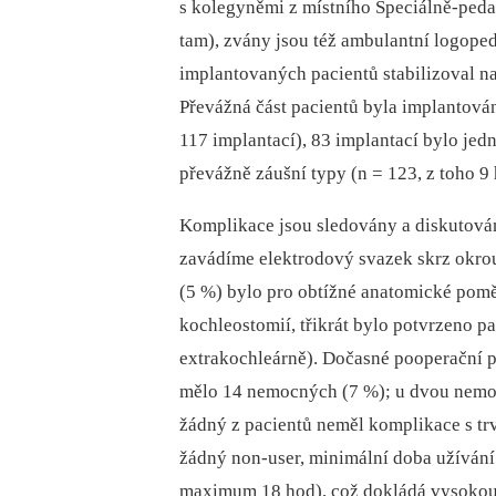
s kolegyněmi z místního Speciálně-peda
tam), zvány jsou též ambulantní logoped
implantovaných pacientů stabilizoval n
Převážná část pacientů byla implantov
117 implantací), 83 implantací bylo jed
převážně záušní typy (n = 123, z toho 9
Komplikace jsou sledovány a diskutová
zavádíme elektrodový svazek skrz okro
(5 %) bylo pro obtížné anatomické pom
kochleostomií, třikrát bylo potvrzeno pa
extrakochleárně). Dočasné pooperační p
mělo 14 nemocných (7 %); u dvou nemoc
žádný z pacientů neměl komplikace s t
žádný non-user, minimální doba užívání
maximum 18 hod), což dokládá vysokou ú