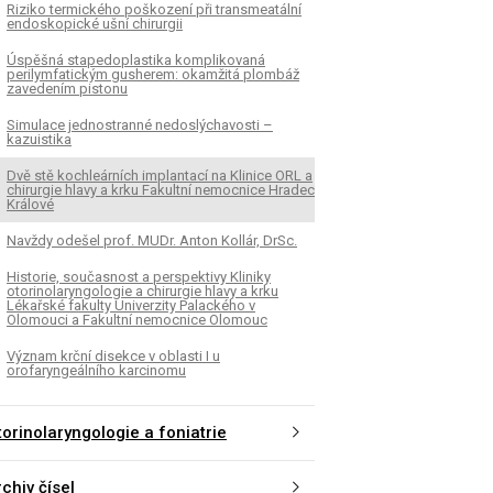
Riziko termického poškození při transmeatální
endoskopické ušní chirurgii
Úspěšná stapedoplastika komplikovaná
perilymfatickým gusherem: okamžitá plombáž
zavedením pistonu
Simulace jednostranné nedoslýchavosti –
kazuistika
Dvě stě kochleárních implantací na Klinice ORL a
chirurgie hlavy a krku Fakultní nemocnice Hradec
Králové
Navždy odešel prof. MUDr. Anton Kollár, DrSc.
Historie, současnost a perspektivy Kliniky
otorinolaryngologie a chirurgie hlavy a krku
Lékařské fakulty Univerzity Palackého v
Olomouci a Fakultní nemocnice Olomouc
Význam krční disekce v oblasti I u
orofaryngeálního karcinomu
torinolaryngologie a foniatrie
chiv čísel