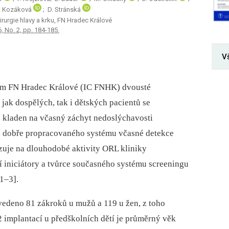
L. Kozáková
; D. Stránská
irurgie hlavy a krku, FN Hradec Králové
6, No. 2, pp. 184-185.
V
rum FN Hradec Králové (IC FNHK) dvousté
 jak dospělých, tak i dětských pacientů se
e kladen na včasný záchyt nedoslýchavosti
iž dobře propracovaného systému včasné detekce
azuje na dlouhodobé aktivity ORL kliniky
ní iniciátory a tvůrce současného systému screeningu
1–3].
vedeno 81 zákroků u mužů a 119 u žen, z toho
2 implantací u předškolních dětí je průměrný věk