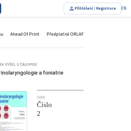
EN
Přihlášení / Registrace
su
Ahead Of Print
Předplatné ORLAF
EK VYŠEL V ČASOPISE
inolaryngologie a foniatrie
2026
Číslo
2