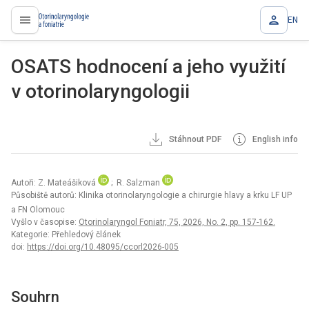
EN
proLékaře.cz
OSATS hodnocení a jeho využití
v otorinolaryngologii
Stáhnout PDF
English info
Autoři: Z. Mateášiková
; R. Salzman
Působiště autorů: Klinika otorinolaryngologie a chirurgie hlavy a krku LF UP
a FN Olomouc
Vyšlo v časopise:
Otorinolaryngol Foniatr, 75, 2026, No. 2, pp. 157-162.
Kategorie: Přehledový článek
doi:
https://doi.org/10.48095/ccorl2026-005
Souhrn