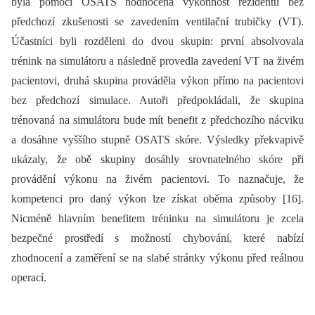
byla pomocí OSATS hodnocena výkonnost rezidentů bez
předchozí zkušenosti se zavedením ventilační trubičky (VT).
Účastníci byli rozděleni do dvou skupin: první absolvovala
trénink na simulátoru a následně provedla zavedení VT na živém
pacientovi, druhá skupina prováděla výkon přímo na pacientovi
bez předchozí simulace. Autoři předpokládali, že skupina
trénovaná na simulátoru bude mít benefit z předchozího nácviku
a dosáhne vyššího stupně OSATS skóre. Výsledky překvapivě
ukázaly, že obě skupiny dosáhly srovnatelného skóre při
provádění výkonu na živém pacientovi. To naznačuje, že
kompetenci pro daný výkon lze získat oběma způsoby [16].
Nicméně hlavním benefitem tréninku na simulátoru je zcela
bezpečné prostředí s možností chybování, které nabízí
zhodnocení a zaměření se na slabé stránky výkonu před reálnou
operací.