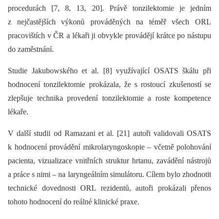
procedurách [7, 8, 13, 20]. Právě tonzilektomie je jedním
z nejčastějších výkonů prováděných na téměř všech ORL
pracovištích v ČR a lékaři ji obvykle provádějí krátce po nástupu
do zaměstnání.
Studie Jakubowského et al. [8] využívající OSATS škálu při
hodnocení tonzilektomie prokázala, že s rostoucí zkušeností se
zlepšuje technika provedení tonzilektomie a roste kompetence
lékaře.
V další studii od Ramazani et al. [21] autoři validovali OSATS
k hodnocení provádění mikrolaryngoskopie –⁠ včetně polohování
pacienta, vizualizace vnitřních struktur hrtanu, zavádění nástrojů
a práce s nimi –⁠ na laryngeálním simulátoru. Cílem bylo zhodnotit
technické dovednosti ORL rezidentů, autoři prokázali přenos
tohoto hodnocení do reálné klinické praxe.