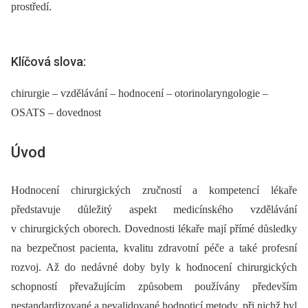
prostředí.
Klíčová slova:
chirurgie – vzdělávání – hodnocení – otorinolaryngologie –
OSATS – dovednost
Úvod
Hodnocení chirurgických zručností a kompetencí lékaře
představuje důležitý aspekt medicínského vzdělávání
v chirurgických oborech. Dovednosti lékaře mají přímé důsledky
na bezpečnost pacienta, kvalitu zdravotní péče a také profesní
rozvoj. Až do nedávné doby byly k hodnocení chirurgických
schopností převažujícím způsobem používány především
nestandardizované a nevalidované hodnoticí metody, při nichž byl