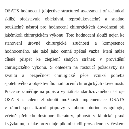
OSATS hodnocení (objective structured assessment of technical
skills) představuje objektivní, reprodukovatelný a snadno
použitelný nástroj pro hodnocení chirurgických dovedností při
jakémkoli chirurgickém výkonu. Toto hodnocení slouží nejen ke
stanovení úrovně chirurgické zručnosti a kompetence
hodnoceného, ale také jako cenná zpětná vazba, která může
cíleně přispět ke zlepšení slabých stránek v provádění
chirurgického výkonu. S ohledem na rostoucí požadavky na
kvalitu a bezpečnost chirurgické péče vzniká potřeba
spolehlivého a objektivního hodnocení chirurgických dovedností.
Práce se zaměřuje na popis a využití standardizovaného nástroje
OSATS s cílem zhodnotit možnosti implementace OSATS
v rámci specializační přípravy v oboru otorinolaryngologie,
včetně přehledu dostupné literatury, přínosů v klinické praxi
i výzkumu, a také prezentuje pilotní studii provedenou v českém