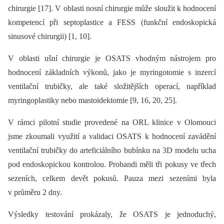
chirurgie [17]. V oblasti nosní chirurgie může sloužit k hodnocení
kompetencí při septoplastice a FESS (funkční endoskopická
sinusové chirurgii) [1, 10].
V oblasti ušní chirurgie je OSATS vhodným nástrojem pro
hodnocení základních výkonů, jako je myringotomie s inzercí
ventilační trubičky, ale také složitějších operací, například
myringoplastiky nebo mastoidektomie [9, 16, 20, 25].
V rámci pilotní studie provedené na ORL klinice v Olomouci
jsme zkoumali využití a validaci OSATS k hodnocení zavádění
ventilační trubičky do arteficiálního bubínku na 3D modelu ucha
pod endoskopickou kontrolou. Probandi měli tři pokusy ve třech
sezeních, celkem devět pokusů. Pauza mezi sezeními byla
v průměru 2 dny.
Výsledky testování prokázaly, že OSATS je jednoduchý,