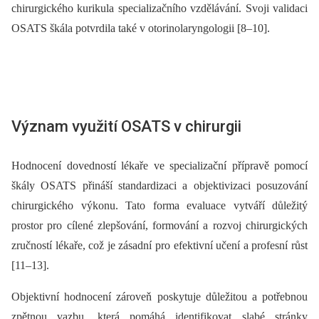
chirurgického kurikula specializačního vzdělávání. Svoji validaci
OSATS škála potvrdila také v otorinolaryngologii [8–10].
Význam využití OSATS v chirurgii
Hodnocení dovedností lékaře ve specializační přípravě pomocí
škály OSATS přináší standardizaci a objektivizaci posuzování
chirurgického výkonu. Tato forma evaluace vytváří důležitý
prostor pro cílené zlepšování, formování a rozvoj chirurgických
zručností lékaře, což je zásadní pro efektivní učení a profesní růst
[11–13].
Objektivní hodnocení zároveň poskytuje důležitou a potřebnou
zpětnou vazbu, která pomáhá identifikovat slabé stránky