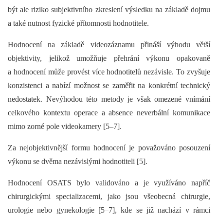
být ale riziko subjektivního zkreslení výsledku na základě dojmu
a také nutnost fyzické přítomnosti hodnotitele.
Hodnocení na základě videozáznamu přináší výhodu větší
objektivity, jelikož umožňuje přehrání výkonu opakovaně
a hodnocení může provést více hodnotitelů nezávisle. To zvyšuje
konzistenci a nabízí možnost se zaměřit na konkrétní technický
nedostatek. Nevýhodou této metody je však omezené vnímání
celkového kontextu operace a absence neverbální komunikace
mimo zorné pole videokamery [5–7].
Za nejobjektivnější formu hodnocení je považováno posouzení
výkonu se dvěma nezávislými hodnotiteli [5].
Hodnocení OSATS bylo validováno a je využíváno napříč
chirurgickými specializacemi, jako jsou všeobecná chirurgie,
urologie nebo gynekologie [5–7], kde se již nachází v rámci