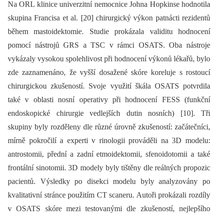
Na ORL klinice univerzitní nemocnice Johna Hopkinse hodnotila
skupina Francisa et al. [20] chirurgický výkon patnácti rezidentů
během mastoidektomie. Studie prokázala validitu hodnocení
pomocí nástrojů GRS a TSC v rámci OSATS. Oba nástroje
vykázaly vysokou spolehlivost při hodnocení výkonů lékařů, bylo
zde zaznamenáno, že vyšší dosažené skóre koreluje s rostoucí
chirurgickou zkušeností. Svoje využití škála OSATS potvrdila
také v oblasti nosní operativy při hodnocení FESS (funkční
endoskopické chirurgie vedlejších dutin nosních) [10]. Tři
skupiny byly rozděleny dle různé úrovně zkušeností: začátečníci,
mírně pokročilí a experti v rinologii prováděli na 3D modelu:
antrostomii, přední a zadní etmoidektomii, sfenoidotomii a také
frontální sinotomii. 3D modely byly tištěny dle reálných propozic
pacientů. Výsledky po disekci modelu byly analyzovány po
kvalitativní stránce použitím CT scaneru. Autoři prokázali rozdíly
v OSATS skóre mezi testovanými dle zkušeností, nejlepšího