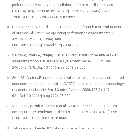
performance by observational clinical human reliability analysis
(OCHRA): a systematic review. Surg Endosc 2020; 34(4): 1492–
1508. Doi: 10.1007/s00464-019-07365-x.
Datta V, Bann S, Beard J et al. Comparison of bench test evaluations
of surgical skill with live operating performance assessments. J
Am Coll Surg 2004; 199(4): 603–
606. Doi: 10.1016/j.jamcollsurg.2004.05.269.
Vaidya A, Aydin A, Ridgley J et al. Current status of technical skills
assessment tools in surgery: a systematic review. J Surg Res 2020;
246 : 342–378. Doi: 10.1016/j.jss.2019.09.006.
Swift SE, Carter JF. Institution and validation of an observed structured
assessment of technical skills (OSATS) for obstetrics and gynecology
residents and faculty. Am J Obstet Gynecol 2006; 195(2): 617–
621. Doi: 10.1016/j.ajog.2006.05.032.
Vernez SL, Huynh V, Osann K et al. C-SATS: assessing surgical skills
among urology residency applicants. J Endourol 2017; 31(S1): S95–
S100. Doi: 10.1089/end.2016.0569.
Jakubowski L, Leader BA, Ishman SL et al. Validation of an