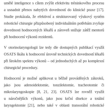
umělé inteligence s cílem zvýšit efektivitu tréninkového procesu
a usnadnit přenos nabytých dovedností do klinické praxe [17].
Studie prokázala, že efektivní a strukturovaný výukový systém
robotické chirurgie přizpůsobený individuálním potřebám zvyšuje
dovednosti hodnocených lékařů a zároveň snižuje zátěž mentorů
při hodnocení výkonů rezidentů.
V otorinolaryngologii lze tedy dle dostupných publikací využít
OSATS škálu k hodnocení úrovně technických dovedností lékařů
při širokém spektru výkonů –⁠ od jednoduchých až po komplexní
chirurgické procedury.
Hodnocení je možné aplikovat u běžně prováděných zákroků,
jako jsou adenoidektomie, tonzilektomie, tracheotomie či
mikrolaryngoskopie [8, 21, 23]. OSATS lze rovněž využít
u náročnějších výkonů, jako jsou krční disekce a totální
laryngektomie [21], nebo také v oblasti transorální robotické