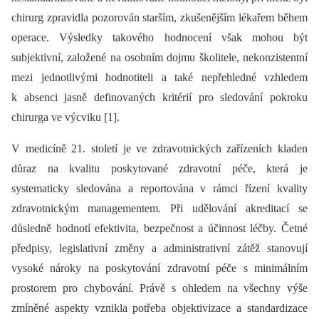
chirurg zpravidla pozorován starším, zkušenějším lékařem během
operace. Výsledky takového hodnocení však mohou být
subjektivní, založené na osobním dojmu školitele, nekonzistentní
mezi jednotlivými hodnotiteli a také nepřehledné vzhledem
k absenci jasně definovaných kritérií pro sledování pokroku
chirurga ve výcviku [1].
V medicíně 21. století je ve zdravotnických zařízeních kladen
důraz na kvalitu poskytované zdravotní péče, která je
systematicky sledována a reportována v rámci řízení kvality
zdravotnickým managementem. Při udělování akreditací se
důsledně hodnotí efektivita, bezpečnost a účinnost léčby. Četné
předpisy, legislativní změny a administrativní zátěž stanovují
vysoké nároky na poskytování zdravotní péče s minimálním
prostorem pro chybování. Právě s ohledem na všechny výše
zmíněné aspekty vznikla potřeba objektivizace a standardizace