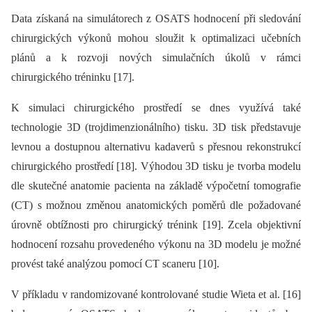
Data získaná na simulátorech z OSATS hodnocení při sledování
chirurgických výkonů mohou sloužit k optimalizaci učebních
plánů a k rozvoji nových simulačních úkolů v rámci
chirurgického tréninku [17].
K simulaci chirurgického prostředí se dnes využívá také
technologie 3D (trojdimenzionálního) tisku. 3D tisk představuje
levnou a dostupnou alternativu kadaverů s přesnou rekonstrukcí
chirurgického prostředí [18]. Výhodou 3D tisku je tvorba modelu
dle skutečné anatomie pacienta na základě výpočetní tomografie
(CT) s možnou změnou anatomických poměrů dle požadované
úrovně obtížnosti pro chirurgický trénink [19]. Zcela objektivní
hodnocení rozsahu provedeného výkonu na 3D modelu je možné
provést také analýzou pomocí CT scaneru [10].
V příkladu v randomizované kontrolované studie Wieta et al. [16]