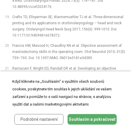
a krku. Otorinolaryngol Foniatr 2024; 73(3): 176–181. Doi:
10.48095/ccorl2024176.
Crafts TD, Ellsperman SE, Wannemuehler TJ et al. Three-dimensional
printing and its applications in otorhinolaryngology –⁠ head and neck
surgery. Otolaryngol Head Neck Surg 2017; 156(6): 999-1010. Doi:
10.1177/0194599816678372.
Francis HW, Masood H, Chaudhry KN et al. Objective assessment of
mastoidectomy skills in the operating room. Otol Neurotol 2010; 31(5):
759–765. Doi: 10.1097/MAO. 0b013e3181e3d385.
Ramazani F, Wright ED, Randall DR et al. Developing an objective
structured assessment of technical skills (OSATS) for
microlaryngoscopy. Laryngoscope 2023; 133(10): 2719–2724. Doi:
Když kliknete na „Souhlasím“ s využitím všech souborů
10.1002/lary.30610.
cookies, poskytnete tím souhlas k jejich ukládání ve vašem
zařízení a pomůže to s vaší navigací na stránce, s analýzou
Alcalá Rueda I, Villacampa Aubá JM, Encinas Vicente A et al. A live
porcine model for surgical training in tracheostomy, neck dissection,
využití dat a našimi marketingovými aktivitami.
and total laryngectomy. Eur Arch Otorhinolaryngol 2021; 278(8): 3081–
3090. Doi: 10.1007/s00405-021-06613-y.
Podrobné nastavení
Souhlasím a pokračovat
Payen C, Carsuzaa F, Gallet P et al. Porcine model for tracheostomy