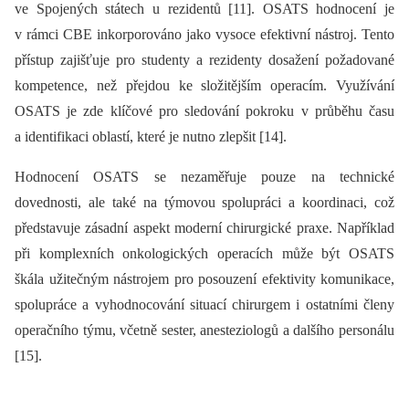
ve Spojených státech u rezidentů [11]. OSATS hodnocení je
v rámci CBE inkorporováno jako vysoce efektivní nástroj. Tento
přístup zajišťuje pro studenty a rezidenty dosažení požadované
kompetence, než přejdou ke složitějším operacím. Využívání
OSATS je zde klíčové pro sledování pokroku v průběhu času
a identifikaci oblastí, které je nutno zlepšit [14].
Hodnocení OSATS se nezaměřuje pouze na technické
dovednosti, ale také na týmovou spolupráci a koordinaci, což
představuje zásadní aspekt moderní chirurgické praxe. Například
při komplexních onkologických operacích může být OSATS
škála užitečným nástrojem pro posouzení efektivity komunikace,
spolupráce a vyhodnocování situací chirurgem i ostatními členy
operačního týmu, včetně sester, anesteziologů a dalšího personálu
[15].