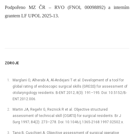
Podpořeno MZ ČR –⁠ RVO (FNOl, 00098892) a interním
grantem LF UPOL 2025-13.
ZDROJE
Marglani O, Alherabi A, Al-Andejani T et al. Development of a tool for
global rating of endoscopic surgical skills (GRESS) for assessment of
otolaryngology residents. B-ENT 2012; 8(3): 191–195. Doi: 10.5152/B-
ENT.2012.006.
Martin JA, Regehr G, Reznick R et al. Objective structured
assessment of technical skill (OSATS) for surgical residents. Br J
Surg 1997; 84(2): 273–278. Doi: 10.1046/j.1365-2168.1997.02502.x.
Tang B, Cuschieri A. Objective assessment of surgical operative