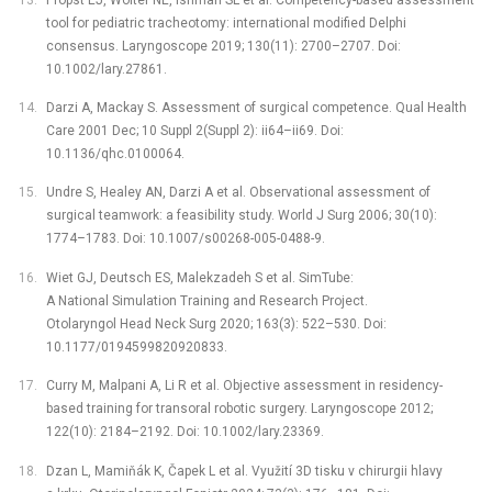
tool for pediatric tracheotomy: international modified Delphi
consensus. Laryngoscope 2019; 130(11): 2700–2707. Doi:
10.1002/lary.27861.
Darzi A, Mackay S. Assessment of surgical competence. Qual Health
Care 2001 Dec; 10 Suppl 2(Suppl 2): ii64–ii69. Doi:
10.1136/qhc.0100064.
Undre S, Healey AN, Darzi A et al. Observational assessment of
surgical teamwork: a feasibility study. World J Surg 2006; 30(10):
1774–1783. Doi: 10.1007/s00268-005-0488-9.
Wiet GJ, Deutsch ES, Malekzadeh S et al. SimTube:
A National Simulation Training and Research Project.
Otolaryngol Head Neck Surg 2020; 163(3): 522–530. Doi:
10.1177/0194599820920833.
Curry M, Malpani A, Li R et al. Objective assessment in residency-
based training for transoral robotic surgery. Laryngoscope 2012;
122(10): 2184–2192. Doi: 10.1002/lary.23369.
Dzan L, Mamiňák K, Čapek L et al. Využití 3D tisku v chirurgii hlavy