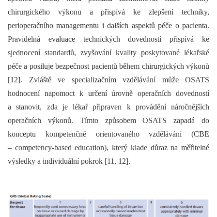
chirurgického výkonu a přispívá ke zlepšení techniky,
perioperačního managementu i dalších aspektů péče o pacienta.
Pravidelná evaluace technických dovedností přispívá ke
sjednocení standardů, zvyšování kvality poskytované lékařské
péče a posiluje bezpečnost pacientů během chirurgických výkonů
[12]. Zvláště ve specializačním vzdělávání může OSATS
hodnocení napomoct k určení úrovně operačních dovedností
a stanovit, zda je lékař připraven k provádění náročnějších
operačních výkonů. Tímto způsobem OSATS zapadá do
konceptu kompetenčně orientovaného vzdělávání (CBE
–⁠ competency-based education), který klade důraz na měřitelné
výsledky a individuální pokrok [11, 12].