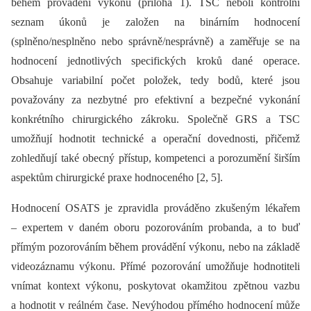
během provádění výkonu (příloha 1). TSC neboli kontrolní
seznam úkonů je založen na binárním hodnocení
(splněno/nesplněno nebo správně/nesprávně) a zaměřuje se na
hodnocení jednotlivých specifických kroků dané operace.
Obsahuje variabilní počet položek, tedy bodů, které jsou
považovány za nezbytné pro efektivní a bezpečné vykonání
konkrétního chirurgického zákroku. Společně GRS a TSC
umožňují hodnotit technické a operační dovednosti, přičemž
zohledňují také obecný přístup, kompetenci a porozumění širším
aspektům chirurgické praxe hodnoceného [2, 5].
Hodnocení OSATS je zpravidla prováděno zkušeným lékařem
–⁠ expertem v daném oboru pozorováním probanda, a to buď
přímým pozorováním během provádění výkonu, nebo na základě
videozáznamu výkonu. Přímé pozorování umožňuje hodnotiteli
vnímat kontext výkonu, poskytovat okamžitou zpětnou vazbu
a hodnotit v reálném čase. Nevýhodou přímého hodnocení může