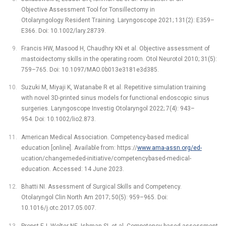
Objective Assessment Tool for Tonsillectomy in
Otolaryngology Resident Training. Laryngoscope 2021; 131(2): E359–
E366. Doi: 10.1002/lary.28739.
Francis HW, Masood H, Chaudhry KN et al. Objective assessment of
mastoidectomy skills in the operating room. Otol Neurotol 2010; 31(5):
759–765. Doi: 10.1097/MAO.0b013e3181e3d385.
Suzuki M, Miyaji K, Watanabe R et al. Repetitive simulation training
with novel 3D-printed sinus models for functional endoscopic sinus
surgeries. Laryngoscope Investig Otolaryngol 2022; 7(4): 943–
954. Doi: 10.1002/lio2.873.
American Medical Association. Competency-based medical
education [online]. Available from: https://
www.ama-assn.org/ed-
ucation/changemeded-initiative/competencybased-medical-
education. Accessed: 14 June 2023.
Bhatti NI. Assessment of Surgical Skills and Competency.
Otolaryngol Clin North Am 2017; 50(5): 959–965. Doi:
10.1016/j.otc.2017.05.007.
Propst EJ, Wolter NE, Ishman SL et al. Competency-based assessment