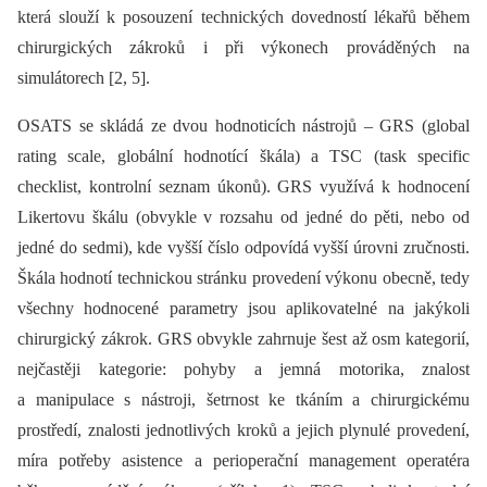
která slouží k posouzení technických dovedností lékařů během
chirurgických zákroků i při výkonech prováděných na
simulátorech [2, 5].
OSATS se skládá ze dvou hodnoticích nástrojů –⁠ GRS (global
rating scale, globální hodnotící škála) a TSC (task specific
checklist, kontrolní seznam úkonů). GRS využívá k hodnocení
Likertovu škálu (obvykle v rozsahu od jedné do pěti, nebo od
jedné do sedmi), kde vyšší číslo odpovídá vyšší úrovni zručnosti.
Škála hodnotí technickou stránku provedení výkonu obecně, tedy
všechny hodnocené parametry jsou aplikovatelné na jakýkoli
chirurgický zákrok. GRS obvykle zahrnuje šest až osm kategorií,
nejčastěji kategorie: pohyby a jemná motorika, znalost
a manipulace s nástroji, šetrnost ke tkáním a chirurgickému
prostředí, znalosti jednotlivých kroků a jejich plynulé provedení,
míra potřeby asistence a perioperační management operatéra