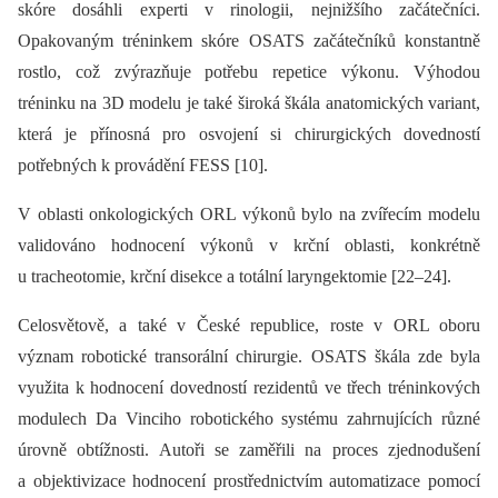
skóre dosáhli experti v rinologii, nejnižšího začátečníci.
Opakovaným tréninkem skóre OSATS začátečníků konstantně
rostlo, což zvýrazňuje potřebu repetice výkonu. Výhodou
tréninku na 3D modelu je také široká škála anatomických variant,
která je přínosná pro osvojení si chirurgických dovedností
potřebných k provádění FESS [10].
V oblasti onkologických ORL výkonů bylo na zvířecím modelu
validováno hodnocení výkonů v krční oblasti, konkrétně
u tracheotomie, krční disekce a totální laryngektomie [22–24].
Celosvětově, a také v České republice, roste v ORL oboru
význam robotické transorální chirurgie. OSATS škála zde byla
využita k hodnocení dovedností rezidentů ve třech tréninkových
modulech Da Vinciho robotického systému zahrnujících různé
úrovně obtížnosti. Autoři se zaměřili na proces zjednodušení
a objektivizace hodnocení prostřednictvím automatizace pomocí