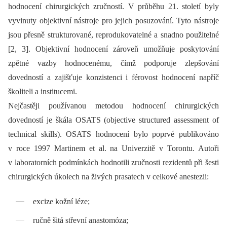
hodnocení chirurgických zručností. V průběhu 21. století byly
vyvinuty objektivní nástroje pro jejich posuzování. Tyto nástroje
jsou přesně strukturované, reprodukovatelné a snadno použitelné
[2, 3]. Objektivní hodnocení zároveň umožňuje poskytování
zpětné vazby hodnocenému, čímž podporuje zlepšování
dovedností a zajišťuje konzistenci i férovost hodnocení napříč
školiteli a institucemi.
Nejčastěji používanou metodou hodnocení chirurgických
dovedností je škála OSATS (objective structured assessment of
technical skills). OSATS hodnocení bylo poprvé publikováno
v roce 1997 Martinem et al. na Univerzitě v Torontu. Autoři
v laboratorních podmínkách hodnotili zručnosti rezidentů při šesti
chirurgických úkolech na živých prasatech v celkové anestezii:
excize kožní léze;
ručně šitá střevní anastomóza;