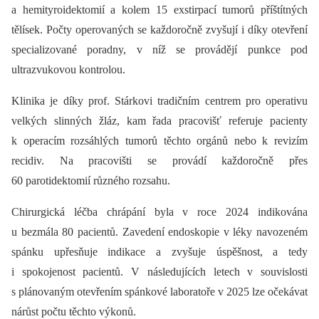
a hemityroidektomií a kolem 15 exstirpací tumorů příštítných
tělísek. Počty operovaných se každoročně zvyšují i díky otevření
specializované poradny, v níž se provádějí punkce pod
ultrazvukovou kontrolou.
Klinika je díky prof. Stárkovi tradičním centrem pro operativu
velkých slinných žláz, kam řada pracovišť referuje pacienty
k operacím rozsáhlých tumorů těchto orgánů nebo k revizím
recidiv. Na pracovišti se provádí každoročně přes
60 parotidektomií různého rozsahu.
Chirurgická léčba chrápání byla v roce 2024 indikována
u bezmála 80 pacientů. Zavedení endoskopie v léky navozeném
spánku upřesňuje indikace a zvyšuje úspěšnost, a tedy
i spokojenost pacientů.
V následujících letech v souvislosti
s plánovaným otevřením spánkové laboratoře v 2025 lze očekávat
nárůst počtu těchto výkonů.