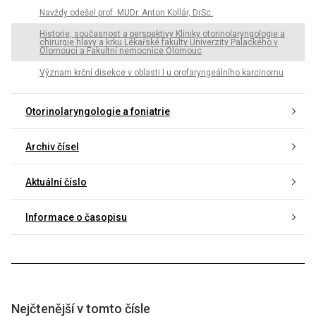
Navždy odešel prof. MUDr. Anton Kollár, DrSc.
Historie, současnost a perspektivy Kliniky otorinolaryngologie a
chirurgie hlavy a krku Lékařské fakulty Univerzity Palackého v
Olomouci a Fakultní nemocnice Olomouc
Význam krční disekce v oblasti I u orofaryngeálního karcinomu
Otorinolaryngologie a foniatrie
Archiv čísel
Aktuální číslo
Informace o časopisu
Nejčtenější v tomto čísle