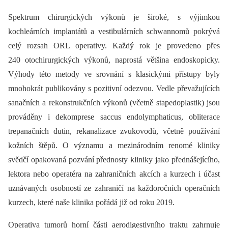
Spektrum chirurgických výkonů je široké, s výjimkou
kochleárních implantátů a vestibulárních schwannomů pokrývá
celý rozsah ORL operativy. Každý rok je provedeno přes
240 otochirurgických výkonů, naprostá většina endoskopicky.
Výhody této metody ve srovnání s klasickými přístupy byly
mnohokrát publikovány s pozitivní odezvou. Vedle převažujících
sanačních a rekonstrukčních výkonů (včetně stapedoplastik) jsou
prováděny i dekomprese saccus endolymphaticus, obliterace
trepanačních dutin, rekanalizace zvukovodů, včetně používání
kožních štěpů. O významu a mezinárodním renomé kliniky
svědčí opakovaná pozvání přednosty kliniky jako přednášejícího,
lektora nebo operatéra na zahraničních akcích a kurzech i účast
uznávaných osobností ze zahraničí na každoročních operačních
kurzech, které naše klinika pořádá již od roku 2019.
Operativa tumorů horní části aerodigestivního traktu zahrnuje