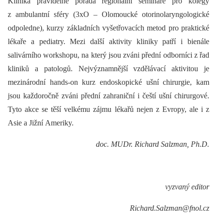
Klinika pravidelně pořádá regionální semináře pro kolegy
z ambulantní sféry (3xO –⁠ Olomoucké otorinolaryngologické
odpoledne), kurzy základních vyšetřovacích metod pro praktické
lékaře a pediatry. Mezi další aktivity kliniky patří i bienále
salivárního workshopu, na který jsou zváni přední odborníci z řad
kliniků a patologů. Nejvýznamnější vzdělávací aktivitou je
mezinárodní hands-on kurz endoskopické ušní chirurgie, kam
jsou každoročně zváni přední zahraniční i čeští ušní chirurgové.
Tyto akce se těší velkému zájmu lékařů nejen z Evropy, ale i z
Asie a Jižní Ameriky.
doc. MUDr. Richard Salzman, Ph.D.
vyzvaný editor
Richard.Salzman@fnol.cz