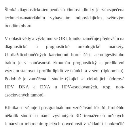
Široká diagnosticko-terapeutická činnost kliniky je zabezpečena
technicko-materiálním vybavením odpovídajícím světovým
trendům oboru.
V oblasti vědy a výzkumu se ORL klinika zaměřuje především na
diagnostické a prognostické onkologické markery.
U dlaždicobuněčných karcinomů horní části aerodigestivního
traktu je v současnosti zkoumán prognostický a prediktivní
význam stanovení profilu lipidů ve tkáních a v séru (lipidomika).
Podobně je zaměřena i studie týkající se cirkulující nádorové
HPV DNA a DNA u HPV-asociovaných, resp. non-
asociovaných tumorů.
Klinika se věnuje i postgraduálnímu vzdělávání lékařů. Proběhlo
několik studií na námi vyvinutých 3D trenažérech určených
k nácviku mikrochirurgických dovedností v základní i pokročilé