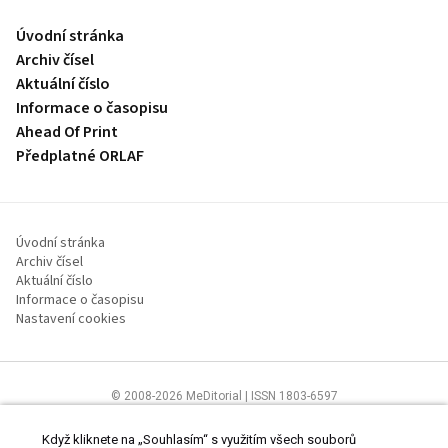
Úvodní stránka
Archiv čísel
Aktuální číslo
Informace o časopisu
Ahead Of Print
Předplatné ORLAF
Úvodní stránka
Archiv čísel
Aktuální číslo
Informace o časopisu
Nastavení cookies
© 2008-2026 MeDitorial | ISSN 1803-6597
Stránky proLékaře.cz jsou určeny výhradně odborníkům ve
zdravotnictví.
Čtěte prohlášení
a
Zásady zpracování osobních údajů
.
Když kliknete na „Souhlasím“ s využitím všech souborů