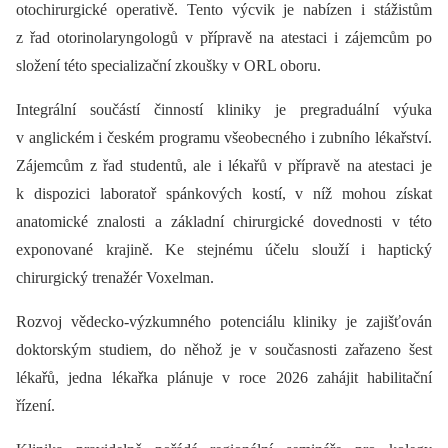
otochirurgické operativě. Tento výcvik je nabízen i stážistům
z řad otorinolaryngologů v přípravě na atestaci i zájemcům po
složení této specializační zkoušky v ORL oboru.
Integrální součástí činností kliniky je pregraduální výuka
v anglickém i českém programu všeobecného i zubního lékařství.
Zájemcům z řad studentů, ale i lékařů v přípravě na atestaci je
k dispozici laboratoř spánkových kostí, v níž mohou získat
anatomické znalosti a základní chirurgické dovednosti v této
exponované krajině. Ke stejnému účelu slouží i haptický
chirurgický trenažér Voxelman.
Rozvoj vědecko-výzkumného potenciálu kliniky je zajišťován
doktorským studiem, do něhož je v současnosti zařazeno šest
lékařů, jedna lékařka plánuje v roce 2026 zahájit habilitační
řízení.