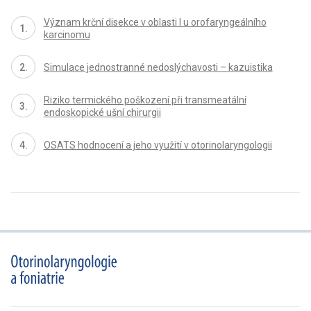
Význam krční disekce v oblasti I u orofaryngeálního
karcinomu
Simulace jednostranné nedoslýchavosti – kazuistika
Riziko termického poškození při transmeatální
endoskopické ušní chirurgii
OSATS hodnocení a jeho využití v otorinolaryngologii
proLékaře.cz