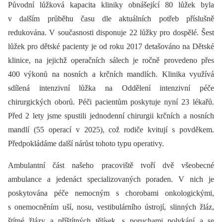
Původní lůžková kapacita kliniky obnášející 80 lůžek byla
v dalším průběhu času dle aktuálních potřeb příslušně
redukována. V současnosti disponuje 22 lůžky pro dospělé. Šest
lůžek pro dětské pacienty je od roku 2017 detašováno na Dětské
klinice, na jejichž operačních sálech je ročně provedeno přes
400 výkonů na nosních a krčních mandlích. Klinika využívá
sdílená intenzivní lůžka na Oddělení intenzivní péče
chirurgických oborů. Péči pacientům poskytuje nyní 23 lékařů.
Před 2 lety jsme spustili jednodenní chirurgii krčních a nosních
mandlí (55 operací v 2025), což rodiče kvitují s povděkem.
Předpokládáme další nárůst tohoto typu operativy.
Ambulantní část našeho pracoviště tvoří dvě všeobecné
ambulance a jedenáct specializovaných poraden. V nich je
poskytována péče nemocným s chorobami onkologickými,
s onemocněním uší, nosu, vestibulárního ústrojí, slinných žláz,
štítné žlázy a příštítných tělísek, s poruchami polykání a se