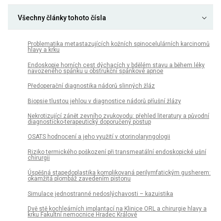
Všechny články tohoto čísla
Problematika metastazujících kožních spinocelulárních karcinomů
hlavy a krku
Endoskopie horních cest dýchacích v bdělém stavu a během léky
navozeného spánku u obstrukční spánkové apnoe
Předoperační diagnostika nádorů slinných žláz
Biopsie tlustou jehlou v diagnostice nádorů příušní žlázy
Nekrotizující zánět zevního zvukovodu: přehled literatury a původní
diagnosticko-terapeutický doporučený postup
OSATS hodnocení a jeho využití v otorinolaryngologii
Riziko termického poškození při transmeatální endoskopické ušní
chirurgii
Úspěšná stapedoplastika komplikovaná perilymfatickým gusherem:
okamžitá plombáž zavedením pistonu
Simulace jednostranné nedoslýchavosti – kazuistika
Dvě stě kochleárních implantací na Klinice ORL a chirurgie hlavy a
krku Fakultní nemocnice Hradec Králové