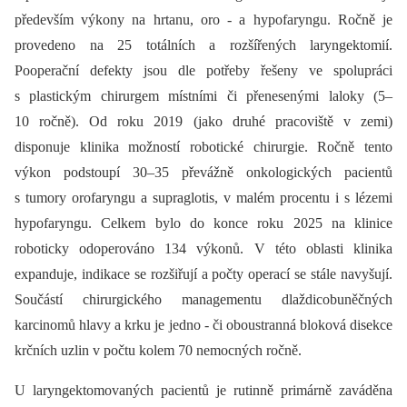
především výkony na hrtanu, oro -⁠ a hypofaryngu. Ročně je
provedeno na 25 totálních a rozšířených laryngektomií.
Pooperační defekty jsou dle potřeby řešeny ve spolupráci
s plastickým chirurgem místními či přenesenými laloky (5–
10 ročně). Od roku 2019 (jako druhé pracoviště v zemi)
disponuje klinika možností robotické chirurgie. Ročně tento
výkon podstoupí 30–35 převážně onkologických pacientů
s tumory orofaryngu a supraglotis, v malém procentu i s lézemi
hypofaryngu. Celkem bylo do konce roku 2025 na klinice
roboticky odoperováno 134 výkonů. V této oblasti klinika
expanduje, indikace se rozšiřují a počty operací se stále navyšují.
Součástí chirurgického managementu dlaždicobuněčných
karcinomů hlavy a krku je jedno -⁠ či oboustranná bloková disekce
krčních uzlin v počtu kolem 70 nemocných ročně.
U laryngektomovaných pacientů je rutinně primárně zaváděna