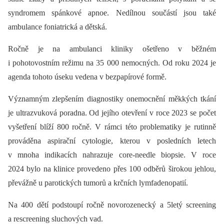
syndromem spánkové apnoe. Nedílnou součástí jsou také
ambulance foniatrická a dětská.
Ročně je na ambulanci kliniky ošetřeno v běžném
i pohotovostním režimu na 35 000 nemocných. Od roku 2024 je
agenda tohoto úseku vedena v bezpapírové formě.
Významným zlepšením diagnostiky onemocnění měkkých tkání
je ultrazvuková poradna. Od jejího otevření v roce 2023 se počet
vyšetření blíží 800 ročně. V rámci této problematiky je rutinně
prováděna aspirační cytologie, kterou v posledních letech
v mnoha indikacích nahrazuje core-needle biopsie. V roce
2024 bylo na klinice provedeno přes 100 odběrů širokou jehlou,
převážně u parotických tumorů a krčních lymfadenopatií.
Na 400 dětí podstoupí ročně novorozenecký a 5letý screening
a rescreening sluchových vad.