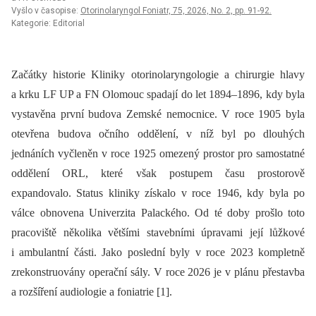
Vyšlo v časopise:
Otorinolaryngol Foniatr, 75, 2026, No. 2, pp. 91-92.
Kategorie: Editorial
Začátky historie Kliniky otorinolaryngologie a chirurgie hlavy
a krku LF UP a FN Olomouc spadají do let 1894–1896, kdy byla
vystavěna první budova Zemské nemocnice. V roce 1905 byla
otevřena budova očního oddělení, v níž byl po dlouhých
jednáních vyčleněn v roce 1925 omezený prostor pro samostatné
oddělení ORL, které však postupem času prostorově
expandovalo. Status kliniky získalo v roce 1946, kdy byla po
válce obnovena Univerzita Palackého. Od té doby prošlo toto
pracoviště několika většími stavebními úpravami její lůžkové
i ambulantní části. Jako poslední byly v roce 2023 kompletně
zrekonstruovány operační sály. V roce 2026 je v plánu přestavba
a rozšíření audiologie a foniatrie [1].