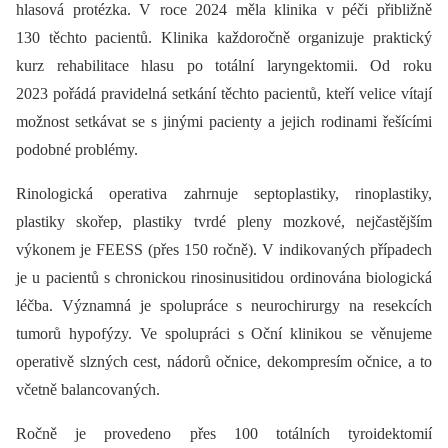
hlasová protézka. V roce 2024 měla klinika v péči přibližně
130 těchto pacientů. Klinika každoročně organizuje praktický
kurz rehabilitace hlasu po totální laryngektomii. Od roku
2023 pořádá pravidelná setkání těchto pacientů, kteří velice vítají
možnost setkávat se s jinými pacienty a jejich rodinami řešícími
podobné problémy.
Rinologická operativa zahrnuje septoplastiky, rinoplastiky,
plastiky skořep, plastiky tvrdé pleny mozkové, nejčastějším
výkonem je FEESS (přes 150 ročně). V indikovaných případech
je u pacientů s chronickou rinosinusitidou ordinována biologická
léčba. Významná je spolupráce s neurochirurgy na resekcích
tumorů hypofýzy. Ve spolupráci s Oční klinikou se věnujeme
operativě slzných cest, nádorů očnice, dekompresím očnice, a to
včetně balancovaných.
Ročně je provedeno přes 100 totálních tyroidektomií