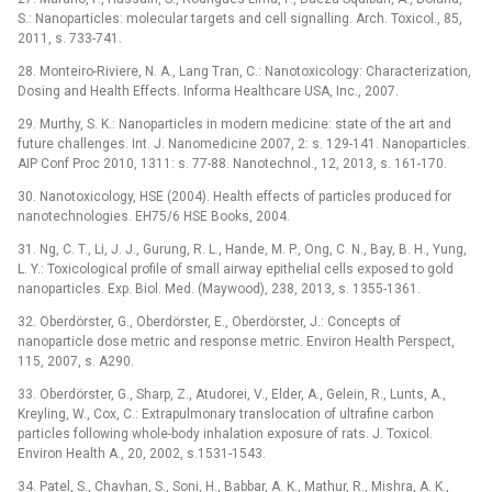
S.: Nanoparticles: molecular targets and cell signalling. Arch. Toxicol., 85,
2011, s. 733-741.
28. Monteiro-Riviere, N. A., Lang Tran, C.: Nanotoxicology: Characterization,
Dosing and Health Effects. Informa Healthcare USA, Inc., 2007.
29. Murthy, S. K.: Nanoparticles in modern medicine: state of the art and
future challenges. Int. J. Nanomedicine 2007, 2: s. 129-141. Nanoparticles.
AIP Conf Proc 2010, 1311: s. 77-88. Nanotechnol., 12, 2013, s. 161-170.
30. Nanotoxicology, HSE (2004). Health effects of particles produced for
nanotechnologies. EH75/6 HSE Books, 2004.
31. Ng, C. T., Li, J. J., Gurung, R. L., Hande, M. P., Ong, C. N., Bay, B. H., Yung,
L. Y.: Toxicological profile of small airway epithelial cells exposed to gold
nanoparticles. Exp. Biol. Med. (Maywood), 238, 2013, s. 1355-1361.
32. Oberdörster, G., Oberdörster, E., Oberdörster, J.: Concepts of
nanoparticle dose metric and response metric. Environ Health Perspect,
115, 2007, s. A290.
33. Oberdörster, G., Sharp, Z., Atudorei, V., Elder, A., Gelein, R., Lunts, A.,
Kreyling, W., Cox, C.: Extrapulmonary translocation of ultrafine carbon
particles following whole-body inhalation exposure of rats. J. Toxicol.
Environ Health A., 20, 2002, s.1531-1543.
34. Patel, S., Chavhan, S., Soni, H., Babbar, A. K., Mathur, R., Mishra, A. K.,