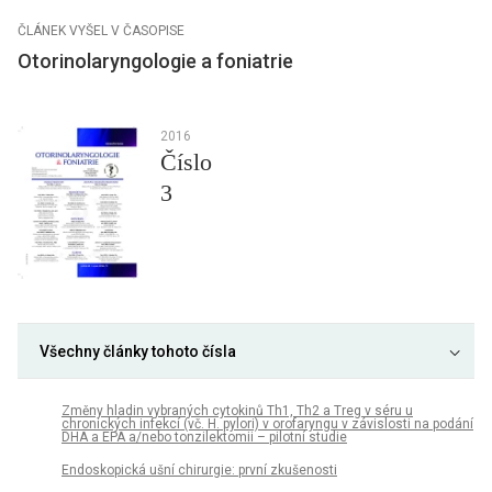
ČLÁNEK VYŠEL V ČASOPISE
Otorinolaryngologie a foniatrie
2016
Číslo
3
Všechny články tohoto čísla
Změny hladin vybraných cytokinů Th1, Th2 a Treg v séru u
chronických infekcí (vč. H. pylori) v orofaryngu v závislosti na podání
DHA a EPA a/nebo tonzilektomii – pilotní studie
Endoskopická ušní chirurgie: první zkušenosti