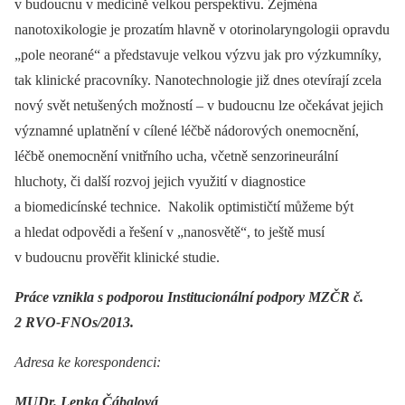
v budoucnu v medicíně velkou perspektivu. Zejména
nanotoxikologie je prozatím hlavně v otorinolaryngologii opravdu
„pole neorané“ a představuje velkou výzvu jak pro výzkumníky,
tak klinické pracovníky. Nanotechnologie již dnes otevírají zcela
nový svět netušených možností –⁠ v budoucnu lze očekávat jejich
významné uplatnění v cílené léčbě nádorových onemocnění,
léčbě onemocnění vnitřního ucha, včetně senzorineurální
hluchoty, či další rozvoj jejich využití v diagnostice
a biomedicínské technice. Nakolik optimističtí můžeme být
a hledat odpovědi a řešení v „nanosvětě“, to ještě musí
v budoucnu prověřit klinické studie.
Práce vznikla s podporou Institucionální podpory MZČR č.
2 RVO-FNOs/2013.
Adresa ke korespondenci:
MUDr. Lenka Čábalová