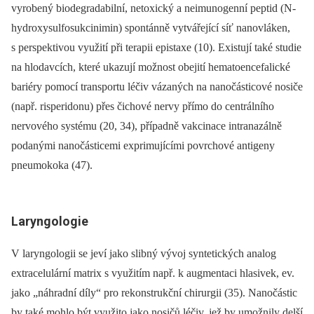
vyrobený biodegradabilní, netoxický a neimunogenní peptid (N-
hydroxysulfosukcinimin) spontánně vytvářející síť nanovláken,
s perspektivou využití při terapii epistaxe (10). Existují také studie
na hlodavcích, které ukazují možnost obejití hematoencefalické
bariéry pomocí transportu léčiv vázaných na nanočásticové nosiče
(např. risperidonu) přes čichové nervy přímo do centrálního
nervového systému (20, 34), případně vakcinace intranazálně
podanými nanočásticemi exprimujícími povrchové antigeny
pneumokoka (47).
Laryngologie
V laryngologii se jeví jako slibný vývoj syntetických analog
extracelulární matrix s využitím např. k augmentaci hlasivek, ev.
jako „náhradní díly“ pro rekonstrukční chirurgii (35). Nanočástic
by také mohlo být využito jako nosičů léčiv, jež by umožnily delší