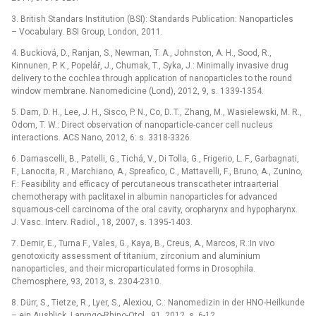
3. British Standars Institution (BSI): Standards Publication: Nanoparticles
–⁠ Vocabulary. BSI Group, London, 2011.
4. Buckiová, D., Ranjan, S., Newman, T. A., Johnston, A. H., Sood, R.,
Kinnunen, P. K., Popelář, J., Chumak, T., Syka, J.: Minimally invasive drug
delivery to the cochlea through application of nanoparticles to the round
window membrane. Nanomedicine (Lond), 2012, 9, s. 1339-1354.
5. Dam, D. H., Lee, J. H., Sisco, P. N., Co, D. T., Zhang, M., Wasielewski, M. R.,
Odom, T. W.: Direct observation of nanoparticle-cancer cell nucleus
interactions. ACS Nano, 2012, 6: s. 3318-3326.
6. Damascelli, B., Patelli, G., Tichá, V., Di Tolla, G., Frigerio, L. F., Garbagnati,
F., Lanocita, R., Marchiano, A., Spreafico, C., Mattavelli, F., Bruno, A., Zunino,
F.: Feasibility and efficacy of percutaneous transcatheter intraarterial
chemotherapy with paclitaxel in albumin nanoparticles for advanced
squamous-cell carcinoma of the oral cavity, oropharynx and hypopharynx.
J. Vasc. Interv. Radiol., 18, 2007, s. 1395-1403.
7. Demir, E., Turna F., Vales, G., Kaya, B., Creus, A., Marcos, R.:In vivo
genotoxicity assessment of titanium, zirconium and aluminium
nanoparticles, and their microparticulated forms in Drosophila.
Chemosphere, 93, 2013, s. 2304-2310.
8. Dürr, S., Tietze, R., Lyer, S., Alexiou, C.: Nanomedizin in der HNO-Heilkunde
–⁠ ein Ausblick. Laryngo-Rhino-Otol., 91, 2012, s. 6-12.