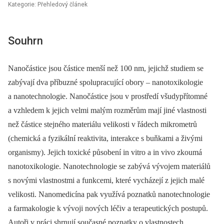
Kategorie: Přehledový článek
Souhrn
Nanočástice jsou částice menší než 100 nm, jejichž studiem se
zabývají dva příbuzné spolupracující obory –⁠ nanotoxikologie
a nanotechnologie. Nanočástice jsou v prostředí všudypřítomné
a vzhledem k jejich velmi malým rozměrům mají jiné vlastnosti
než částice stejného materiálu velikosti v řádech mikrometrů
(chemická a fyzikální reaktivita, interakce s buňkami a živými
organismy). Jejich toxické působení in vitro a in vivo zkoumá
nanotoxikologie. Nanotechnologie se zabývá vývojem materiálů
s novými vlastnostmi a funkcemi, které vycházejí z jejich malé
velikosti. Nanomedicína pak využívá poznatků nanotechnologie
a farmakologie k vývoji nových léčiv a terapeutických postupů.
Autoři v práci shrnují současné poznatky o vlastnostech