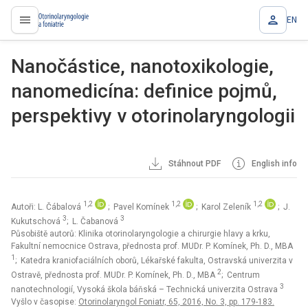
EN
proLékaře.cz
Nanočástice, nanotoxikologie,
nanomedicína: definice pojmů,
perspektivy v otorinolaryngologii
Stáhnout PDF
English info
1,2
1,2
1,2
Autoři: L. Čábalová
; Pavel Komínek
; Karol Zeleník
; J.
3
3
Kukutschová
; L. Čabanová
Působiště autorů: Klinika otorinolaryngologie a chirurgie hlavy a krku,
Fakultní nemocnice Ostrava, přednosta prof. MUDr. P. Komínek, Ph. D., MBA
1
; Katedra kraniofaciálních oborů, Lékařské fakulta, Ostravská univerzita v
2
Ostravě, přednosta prof. MUDr. P. Komínek, Ph. D., MBA
; Centrum
3
nanotechnologií, Vysoká škola báňská – Technická univerzita Ostrava
Vyšlo v časopise:
Otorinolaryngol Foniatr, 65, 2016, No. 3, pp. 179-183.