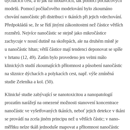
dýchacích cest, a to jak na hlodavcích, tak pomocí počítačových
modelů. Pomocí počítačového modelování bylo zkoumáno
chování nanočástic při distribuci v tkáních při jejich vdechování.
Předpokládá se, že se řídí jinými zákonitostmi než částice větších
rozměrů. Nejvíce nanočástic se stejně jako mikročástice
zachycuje v nosní dutině na skořepách, ale na druhém místě je
u nanočástic hltan; větší částice mají tendenci deponovat se spíše
v hrtanu (12, 49). Zatím bylo provedeno jen velmi málo
klinických studií zkoumajících přítomnost a působení nanočástic
na sliznice dýchacích a polykacích cest, např. výše zmíněná
studie Zeleníka a kol. (50).
Klinické studie zabývající se nanotoxicitou a nanopatologií
prozatím narážejí na omezené možnosti stanovení koncentrace
nanočástic ve vyšetřovaných tkáních, neboť jejich detekce v tkáni
se provádí na zcela jiném principu než u větších částic; v nano-
měřítku nelze tkáň jednoduše mapovat a přítomnost nanočástic