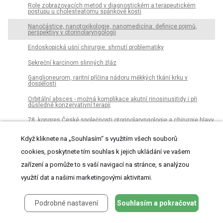
Role zobrazovacích metod v diagnostickém a terapeutickém
postupu u cholesteatomu spánkové kosti
Nanočástice, nanotoxikologie, nanomedicína: definice pojmů,
perspektivy v otorinolaryngologii
Endoskopická ušní chirurgie: shrnutí problematiky
Sekreční karcinom slinných žláz
Ganglioneurom, raritní příčina nádoru měkkých tkání krku v
dospělosti
Orbitální absces - možná komplikace akutní rinosinusitidy i při
důsledné konzervativní terapii
78. kongres České společnosti otorino­laryngologie a chirurgie hlavy
a krku ČLS JEP
(Karlovy Vary, 1. – 3. června 2016)
Když kliknete na „Souhlasím“ s využitím všech souborů
KUTVIRTOVA CENA 2015
cookies, poskytnete tím souhlas k jejich ukládání ve vašem
Cena České společnosti otorinolaryngologie a chirurgie hlavy a krku
ČLS JEP za práce publikované v r. 2015 – výsledky soutěže.
zařízení a pomůže to s vaší navigací na stránce, s analýzou
využití dat a našimi marketingovými aktivitami.
Otorinolaryngologie a foniatrie
Podrobné nastavení
Souhlasím a pokračovat
Archiv čísel