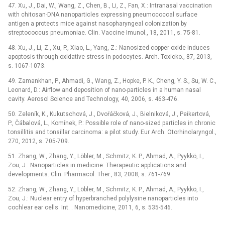
47. Xu, J., Dai, W., Wang, Z., Chen, B., Li, Z., Fan, X.: Intranasal vaccination
with chitosan-DNA nanoparticles expressing pneumococcal surface
antigen a protects mice against nasopharyngeal colonization by
streptococcus pneumoniae. Clin. Vaccine Imunol., 18, 2011, s. 75-81.
48. Xu, J., Li, Z., Xu, P., Xiao, L., Yang, Z.: Nanosized copper oxide induces
apoptosis through oxidative stress in podocytes. Arch. Toxicko., 87, 2013,
s. 1067-1073.
49. Zamankhan, P., Ahmadi, G., Wang, Z., Hopke, P. K., Cheng, Y. S., Su, W. C.,
Leonard, D.: Airflow and deposition of nano-particles in a human nasal
cavity. Aerosol Science and Technology, 40, 2006, s. 463-476.
50. Zeleník, K., Kukutschová, J., Dvořáčková, J., Bielniková, J., Peikertová,
P., Čábalová, L., Komínek, P.: Possible role of nano-sized particles in chronic
tonsillitis and tonsillar carcinoma: a pilot study. Eur Arch. Otorhinolaryngol.,
270, 2012, s. 705-709.
51. Zhang, W., Zhang, Y., Löbler, M., Schmitz, K. P., Ahmad, A., Pyykkö, I.,
Zou, J.: Nanoparticles in medicine: Therapeutic applications and
developments. Clin. Pharmacol. Ther., 83, 2008, s. 761-769.
52. Zhang, W., Zhang, Y., Löbler, M., Schmitz, K. P., Ahmad, A., Pyykkö, I.,
Zou, J.: Nuclear entry of hyperbranched polylysine nanoparticles into
cochlear ear cells. Int. . Nanomedicine, 2011, 6, s. 535-546.