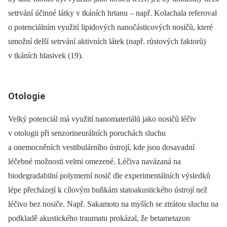
setrvání účinné látky v tkáních hrtanu –⁠ např. Kolachala referoval
o potenciálním využití lipidových nanočásticových nosičů, které
umožní delší setrvání aktivních látek (např. růstových faktorů)
v tkáních hlasivek (19).
Otologie
Velký potenciál má využití nanomateriálů jako nosičů léčiv
v otologii při senzorineurálních poruchách sluchu
a onemocněních vestibulárního ústrojí, kde jsou dosavadní
léčebné možnosti velmi omezené. Léčiva navázaná na
biodegradabilní polymerní nosič dle experimentálních výsledků
lépe přecházejí k cílovým buňkám statoakustického ústrojí než
léčivo bez nosiče. Např. Sakamoto na myších se ztrátou sluchu na
podkladě akustického traumatu prokázal, že betametazon