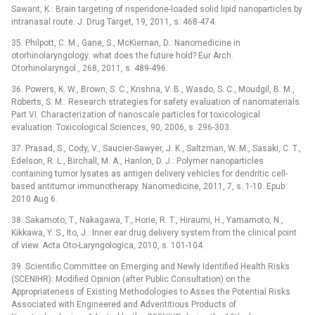
Sawant, K.: Brain targeting of risperidone-loaded solid lipid nanoparticles by
intranasal route. J. Drug Target, 19, 2011, s. 468-474.
35. Philpott, C. M., Gane, S., McKiernan, D.: Nanomedicine in
otorhinolaryngology: what does the future hold? Eur Arch.
Otorhinolaryngol., 268, 2011, s. 489-496.
36. Powers, K. W., Brown, S. C., Krishna, V. B., Wasdo, S. C., Moudgil, B. M.,
Roberts, S. M.: Research strategies for safety evaluation of nanomaterials.
Part VI. Characterization of nanoscale particles for toxicological
evaluation. Toxicological Sciences, 90, 2006, s. 296-303.
37. Prasad, S., Cody, V., Saucier-Sawyer, J. K., Saltzman, W. M., Sasaki, C. T.,
Edelson, R. L., Birchall, M. A., Hanlon, D. J.: Polymer nanoparticles
containing tumor lysates as antigen delivery vehicles for dendritic cell-
based antitumor immunotherapy. Nanomedicine, 2011, 7, s. 1-10. Epub
2010 Aug 6.
38. Sakamoto, T., Nakagawa, T., Horie, R. T., Hiraumi, H., Yamamoto, N.,
Kikkawa, Y. S., Ito, J.: Inner ear drug delivery system from the clinical point
of view. Acta Oto-Laryngologica, 2010, s. 101-104.
39. Scientific Committee on Emerging and Newly Identified Health Risks
(SCENIHR): Modified Opinion (after Public Consultation) on the
Appropriateness of Existing Methodologies to Asses the Potential Risks
Associated with Engineered and Adventitious Products of