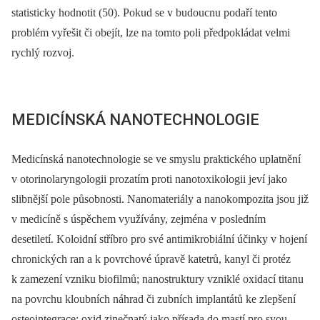
statisticky hodnotit (50). Pokud se v budoucnu podaří tento
problém vyřešit či obejít, lze na tomto poli předpokládat velmi
rychlý rozvoj.
MEDICÍNSKÁ NANOTECHNOLOGIE
Medicínská nanotechnologie se ve smyslu praktického uplatnění
v otorinolaryngologii prozatím proti nanotoxikologii jeví jako
slibnější pole působnosti. Nanomateriály a nanokompozita jsou již
v medicíně s úspěchem využívány, zejména v posledním
desetiletí. Koloidní stříbro pro své antimikrobiální účinky v hojení
chronických ran a k povrchové úpravě katetrů, kanyl či protéz
k zamezení vzniku biofilmů; nanostruktury vzniklé oxidací titanu
na povrchu kloubních náhrad či zubních implantátů ke zlepšení
osteointegrace; oxid zinečnatý jako přísada do mastí pro svou