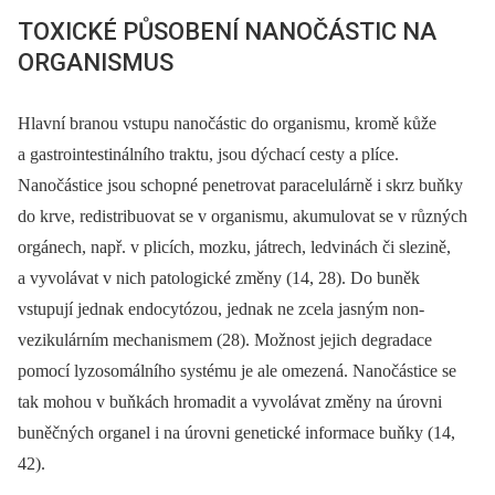
TOXICKÉ PŮSOBENÍ NANOČÁSTIC NA
ORGANISMUS
Hlavní branou vstupu nanočástic do organismu, kromě kůže
a gastrointestinálního traktu, jsou dýchací cesty a plíce.
Nanočástice jsou schopné penetrovat paracelulárně i skrz buňky
do krve, redistribuovat se v organismu, akumulovat se v různých
orgánech, např. v plicích, mozku, játrech, ledvinách či slezině,
a vyvolávat v nich patologické změny (14, 28). Do buněk
vstupují jednak endocytózou, jednak ne zcela jasným non-
vezikulárním mechanismem (28). Možnost jejich degradace
pomocí lyzosomálního systému je ale omezená. Nanočástice se
tak mohou v buňkách hromadit a vyvolávat změny na úrovni
buněčných organel i na úrovni genetické informace buňky (14,
42).