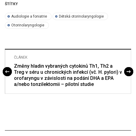
ŠTÍTKY
Audiologie a foniatrie
Dětská otorinolaryngologie
Otorinolaryngologie
ČLÁNEK
Změny hladin vybraných cytokinů Th1, Th2 a
Treg v séru u chronických infekcí (vč. H. pylori) v
orofaryngu v závislosti na podání DHA a EPA
a/nebo tonzilektomii – pilotní studie