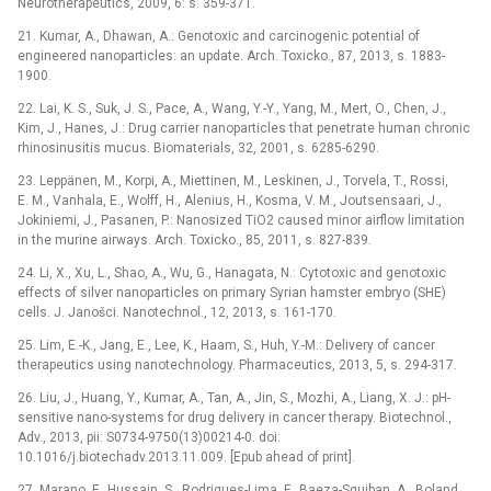
Neurotherapeutics, 2009, 6: s. 359-371.
21. Kumar, A., Dhawan, A.: Genotoxic and carcinogenic potential of
engineered nanoparticles: an update. Arch. Toxicko., 87, 2013, s. 1883-
1900.
22. Lai, K. S., Suk, J. S., Pace, A., Wang, Y.-Y., Yang, M., Mert, O., Chen, J.,
Kim, J., Hanes, J.: Drug carrier nanoparticles that penetrate human chronic
rhinosinusitis mucus. Biomaterials, 32, 2001, s. 6285-6290.
23. Leppänen, M., Korpi, A., Miettinen, M., Leskinen, J., Torvela, T., Rossi,
E. M., Vanhala, E., Wolff, H., Alenius, H., Kosma, V. M., Joutsensaari, J.,
Jokiniemi, J., Pasanen, P.: Nanosized TiO2 caused minor airflow limitation
in the murine airways. Arch. Toxicko., 85, 2011, s. 827-839.
24. Li, X., Xu, L., Shao, A., Wu, G., Hanagata, N.: Cytotoxic and genotoxic
effects of silver nanoparticles on primary Syrian hamster embryo (SHE)
cells. J. Janošci. Nanotechnol., 12, 2013, s. 161-170.
25. Lim, E.-K., Jang, E., Lee, K., Haam, S., Huh, Y.-M.: Delivery of cancer
therapeutics using nanotechnology. Pharmaceutics, 2013, 5, s. 294-317.
26. Liu, J., Huang, Y., Kumar, A., Tan, A., Jin, S., Mozhi, A., Liang, X. J.: pH-
sensitive nano-systems for drug delivery in cancer therapy. Biotechnol.,
Adv., 2013, pii: S0734-9750(13)00214-0. doi:
10.1016/j.biotechadv.2013.11.009. [Epub ahead of print].
27. Marano, F., Hussain, S., Rodrigues-Lima, F., Baeza-Squiban, A., Boland,