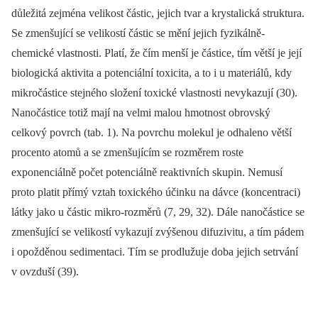
důležitá zejména velikost částic, jejich tvar a krystalická struktura.
Se zmenšující se velikostí částic se mění jejich fyzikálně-
chemické vlastnosti. Platí, že čím menší je částice, tím větší je její
biologická aktivita a potenciální toxicita, a to i u materiálů, kdy
mikročástice stejného složení toxické vlastnosti nevykazují (30).
Nanočástice totiž mají na velmi malou hmotnost obrovský
celkový povrch (tab. 1). Na povrchu molekul je odhaleno větší
procento atomů a se zmenšujícím se rozměrem roste
exponenciálně počet potenciálně reaktivních skupin. Nemusí
proto platit přímý vztah toxického účinku na dávce (koncentraci)
látky jako u částic mikro-rozměrů (7, 29, 32). Dále nanočástice se
zmenšující se velikostí vykazují zvýšenou difuzivitu, a tím pádem
i opožděnou sedimentaci. Tím se prodlužuje doba jejich setrvání
v ovzduší (39).