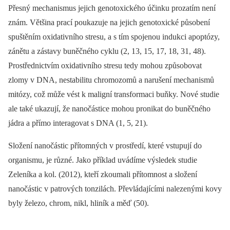
Přesný mechanismus jejich genotoxického účinku prozatím není
znám. Většina prací poukazuje na jejich genotoxické působení
spuštěním oxidativního stresu, a s tím spojenou indukci apoptózy,
zánětu a zástavy buněčného cyklu (2, 13, 15, 17, 18, 31, 48).
Prostřednictvím oxidativního stresu tedy mohou způsobovat
zlomy v DNA, nestabilitu chromozomů a narušení mechanismů
mitózy, což může vést k maligní transformaci buňky. Nové studie
ale také ukazují, že nanočástice mohou pronikat do buněčného
jádra a přímo interagovat s DNA (1, 5, 21).
Složení nanočástic přítomných v prostředí, které vstupují do
organismu, je různé. Jako příklad uvádíme výsledek studie
Zeleníka a kol. (2012), kteří zkoumali přítomnost a složení
nanočástic v patrových tonzilách. Převládajícími nalezenými kovy
byly železo, chrom, nikl, hliník a měď (50).