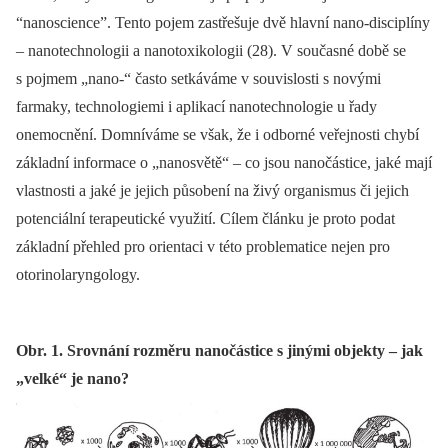
“nanoscience”. Tento pojem zastřešuje dvě hlavní nano-disciplíny
–⁠ nanotechnologii a nanotoxikologii (28). V současné době se
s pojmem „nano-“ často setkáváme v souvislosti s novými
farmaky, technologiemi i aplikací nanotechnologie u řady
onemocnění. Domníváme se však, že i odborné veřejnosti chybí
základní informace o „nanosvětě“ –⁠ co jsou nanočástice, jaké mají
vlastnosti a jaké je jejich působení na živý organismus či jejich
potenciální terapeutické využití. Cílem článku je proto podat
základní přehled pro orientaci v této problematice nejen pro
otorinolaryngology.
Obr. 1. Srovnání rozměru nanočástice s jinými objekty – jak
„velké“ je nano?