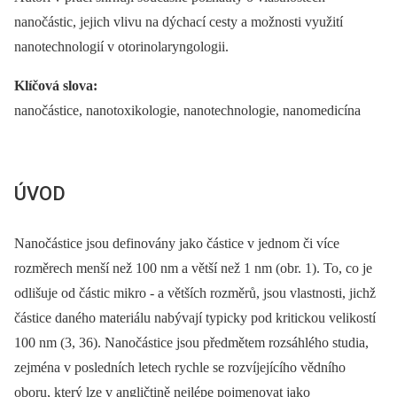
nanočástic, jejich vlivu na dýchací cesty a možnosti využití
nanotechnologií v otorinolaryngologii.
Klíčová slova:
nanočástice, nanotoxikologie, nanotechnologie, nanomedicína
ÚVOD
Nanočástice jsou definovány jako částice v jednom či více
rozměrech menší než 100 nm a větší než 1 nm (obr. 1). To, co je
odlišuje od částic mikro -⁠ a větších rozměrů, jsou vlastnosti, jichž
částice daného materiálu nabývají typicky pod kritickou velikostí
100 nm (3, 36). Nanočástice jsou předmětem rozsáhlého studia,
zejména v posledních letech rychle se rozvíjejícího vědního
oboru, který lze v angličtině nejlépe pojmenovat jako