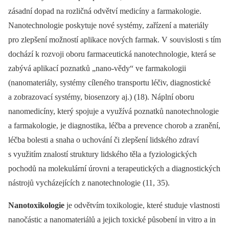
zásadní dopad na rozličná odvětví medicíny a farmakologie.
Nanotechnologie poskytuje nové systémy, zařízení a materiály
pro zlepšení možností aplikace nových farmak. V souvislosti s tím
dochází k rozvoji oboru farmaceutická nanotechnologie, která se
zabývá aplikací poznatků „nano-vědy“ ve farmakologii
(nanomateriály, systémy cíleného transportu léčiv, diagnostické
a zobrazovací systémy, biosenzory aj.) (18). Náplní oboru
nanomedicíny, který spojuje a využívá poznatků nanotechnologie
a farmakologie, je diagnostika, léčba a prevence chorob a zranění,
léčba bolesti a snaha o uchování či zlepšení lidského zdraví
s využitím znalostí struktury lidského těla a fyziologických
pochodů na molekulární úrovni a terapeutických a diagnostických
nástrojů vycházejících z nanotechnologie (11, 35).
Nanotoxikologie
je odvětvím toxikologie, které studuje vlastnosti
nanočástic a nanomateriálů a jejich toxické působení in vitro a in