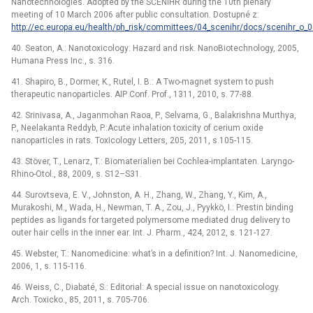
Nanotechnologies. Adopted by the SCENIHR during the 10th plenary
meeting of 10 March 2006 after public consultation. Dostupné z:
http://ec.europa.eu/health/ph_risk/committees/04_scenihr/docs/scenihr_o_0
40. Seaton, A.: Nanotoxicology: Hazard and risk. Nano­Biotechnology, 2005,
Humana Press Inc., s. 316.
41. Shapiro, B., Dormer, K., Rutel, I. B.: A Two-magnet system to push
therapeutic nanoparticles. AIP Conf. Prof., 1311, 2010, s. 77-88.
42. Srinivasa, A., Jaganmohan Raoa, P., Selvama, G., Balakrishna Murthya,
P., Neelakanta Reddyb, P.:Acute inhalation toxicity of cerium oxide
nanoparticles in rats. Toxicology Letters, 205, 2011, s.105-115.
43. Stöver, T., Lenarz, T.: Biomaterialien bei Cochlea-implantaten. Laryngo-
Rhino-Otol., 88, 2009, s. S12–S31.
44. Surovtseva, E. V., Johnston, A. H., Zhang, W., Zhang, Y., Kim, A.,
Murakoshi, M., Wada, H., Newman, T. A., Zou, J., Pyykkö, I.: Prestin binding
peptides as ligands for targeted polymersome mediated drug delivery to
outer hair cells in the inner ear. Int. J. Pharm., 424, 2012, s. 121-127.
45. Webster, T.: Nanomedicine: what’s in a definition? Int. J. Nanomedicine,
2006, 1, s. 115-116.
46. Weiss, C., Diabaté, S.: Editorial: A special issue on nanotoxicology.
Arch. Toxicko., 85, 2011, s. 705-706.