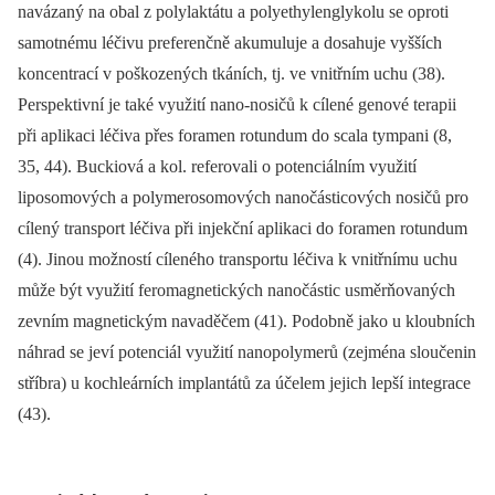
navázaný na obal z polylaktátu a polyethylenglykolu se oproti
samotnému léčivu preferenčně akumuluje a dosahuje vyšších
koncentrací v poškozených tkáních, tj. ve vnitřním uchu (38).
Perspektivní je také využití nano-nosičů k cílené genové terapii
při aplikaci léčiva přes foramen rotundum do scala tympani (8,
35, 44). Buckiová a kol. referovali o potenciálním využití
liposomových a polymerosomových nanočásticových nosičů pro
cílený transport léčiva při injekční aplikaci do foramen rotundum
(4). Jinou možností cíleného transportu léčiva k vnitřnímu uchu
může být využití feromagnetických nanočástic usměrňovaných
zevním magnetickým navaděčem (41). Podobně jako u kloubních
náhrad se jeví potenciál využití nanopolymerů (zejména sloučenin
stříbra) u kochleárních implantátů za účelem jejich lepší integrace
(43).