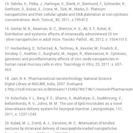
15. Gehrke, H., Pelka, J., Hartinger, G., Blank, H., Bleimund, F., Schneider, R.,
Gerthsen, D., Bräse, S., Crone, M., Türk, M., Marko, D.: Platinum
nanoparticles and their cellular uptake and DNA platination at non-cytotoxic
concentrations. Arch. Toxicol,, 85, 2011, s.799-812.
16. Genter, M. B., Newman, N. C., Shertzer, H. G., Ali, S. F., Bolon, B.:
Distribution and systemic effects of intranasally administered 25 nm
silver nanoparticles in adult mice. Toxicko. Pathol., 40, 2012, s. 1004-1013.
17. Hackenberg, S., Scherzed, A., Technau, A., Kessler, M., Froelich, K.,
Ginzkey, C., Koehler, C., Burghartz, M., Hagen, R., Kleinsasser, N.: Cytotoxic,
genotoxic and pro-inflammatory effects of zinc oxide nanoparticles in
human nasal mucosa cells in vitro. Toxicology in Vitro, 25, 2011, s. 657-
663.
18. Jain, N. K.: Pharmaceutical nanotechnology. National Science
Digital Library at NISCAIR, India, 2007. Dostupné
z http://nsdl.niscair.res.in/bitstream/123456789/748/1/revised+Pharmaceuti
19. Kolachala, V. L., Berg, E. E., Shams, S., Mukhatyar, S., Sueblinvong, V.,
Bellamkonda, R. V., Johns, M. M.: The use of lipid microtubes as a novel
slow-release delivery system for laryngeal injection. Laryngoskope, 121,
2011, s. 1237-1243.
20. Kubek, M. J., Domb, A. J., Veronesi, M. C.: Attenuation of kindled
seizures by intranasal delivery of neuropeptide-loaded nanoparticles.