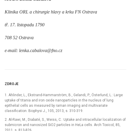
Klinika ORL a chirurgie hlavy a krku FN Ostrava
tř. 17. listopadu 1790
708 52 Ostrava
e-mail: lenka.cabalova@fno.cz
ZDROJE
1. Ahlinder, L., Ekstrand-Hammarström, B., Gelandi, P., Österlund, L.: Large
uptake of titania and iron oxide nanoparticles in the nucleus of lung
epithelial cells as measured by raman imaging and multivariate
classification. Biophysi J., 105, 2013, s. 310-319.
2. Al-Rawi, M., Diabaté, S., Weiss, C.: Uptake and intracellular localization of
submicron and nanosized SiO2 particles in HeLa cells. Arch Toxicol, 85,
2011, s. 813-826.