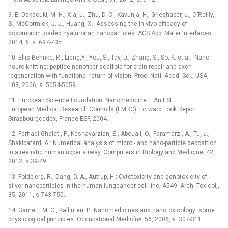
9. El-Dakdouki, M. H., Xia, J., Zhu, D. C., Kavunja, H., Grieshaber, J., O’Reilly,
S., McCormick, J. J., Huang, X.: Assessing the in vivo efficacy of
doxorubicin loaded hyaluronan nanoparticles. ACS Appl Mater Interfaces,
2014, 6: s. 697-705.
10. Ellis-Behnke, R., Liang,Y., You, S., Tay, D., Zhang, S., So, K. et al.: Nano
neuro knitting: peptide nanofiber scaffold for brain repair and axon
regeneration with functional return of vision. Proc. Natl. Acad. Sci., USA,
103, 2006, s. 5054-5059.
11. European Science Foundation. Nanomedicine –⁠ An ESF–
European Medical Research Councils (EMRC): Forward Look Report.
Strasbourgcedex, France ESF, 2004.
12. Farhadi Ghalati, P., Keshavarzian, E., Abouali, O., Faramarzi, A., Tu, J.,
Shakibafard, A.: Numerical analysis of micro -⁠ and nano-particle deposition
in a realistic human upper airway. Computers in Biology and Medicine, 42,
2012, s.39-49.
13. Foldbjerg, R., Dang, D. A., Autrup, H.: Cytotoxicity and genotoxicity of
silver nanoparticles in the human lungcancer cell line, A549. Arch. Toxicol,,
85, 2011, s.743-750.
14. Garnett, M. C., Kallinteri, P.: Nanomedicines and nanotoxicology: some
physiological principles. Occupational Medicíně, 56, 2006, s. 307-311.