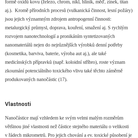
formě oxidů kovu (železo, chrom, nikl, hliník, měď, zinek, titan
aj.). Kromě přírodních procesů (vulkanická činnost, lesní požáry)
jsou jejich významným zdrojem antropogenní činnosti:
metalurgický průmysl, doprava, kouření, smažení aj. S rychlým
rozvojem nanotechnologií a pronikáním syntetizovaných
nanomateriálů nejen do nejrůznějších výrobků denní potřeby
(kosmetika, barviva, baterie, výroba aut aj.), ale také
medicínských přípravků (např. koloidní stříbro), roste význam
zkoumání potenciálního toxického vlivu také těchto záměrně
produkovaných nanočástic (17).
Vlastnosti
Nanočástice mají vzhledem ke svým velmi malým rozměrům
většinou jiné vlastnosti než částice stejného materiálu o velikosti
v řádech mikrometrů. Pro jejich chování a ev. toxické působení je