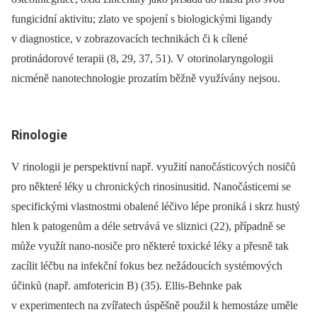
fungicidní aktivitu; zlato ve spojení s biologickými ligandy
v diagnostice, v zobrazovacích technikách či k cílené
protinádorové terapii (8, 29, 37, 51). V otorinolaryngologii
nicméně nanotechnologie prozatím běžně využívány nejsou.
Rinologie
V rinologii je perspektivní např. využití nanočásticových nosičů
pro některé léky u chronických rinosinusitid. Nanočásticemi se
specifickými vlastnostmi obalené léčivo lépe proniká i skrz hustý
hlen k patogenům a déle setrvává ve sliznici (22), případně se
může využít nano-nosiče pro některé toxické léky a přesně tak
zacílit léčbu na infekční fokus bez nežádoucích systémových
účinků (např. amfotericin B) (35). Ellis-Behnke pak
v experimentech na zvířatech úspěšně použil k hemostáze uměle