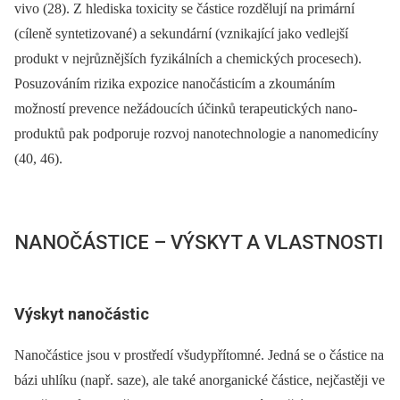
vivo (28). Z hlediska toxicity se částice rozdělují na primární
(cíleně syntetizované) a sekundární (vznikající jako vedlejší
produkt v nejrůznějších fyzikálních a chemických procesech).
Posuzováním rizika expozice nanočásticím a zkoumáním
možností prevence nežádoucích účinků terapeutických nano-
produktů pak podporuje rozvoj nanotechnologie a nanomedicíny
(40, 46).
NANOČÁSTICE –⁠ VÝSKYT A VLASTNOSTI
Výskyt nanočástic
Nanočástice jsou v prostředí všudypřítomné. Jedná se o částice na
bázi uhlíku (např. saze), ale také anorganické částice, nejčastěji ve