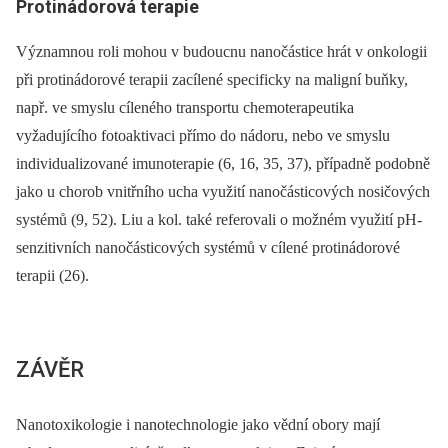
Protinádorová terapie
Významnou roli mohou v budoucnu nanočástice hrát v onkologii
při protinádorové terapii zacílené specificky na maligní buňky,
např. ve smyslu cíleného transportu chemoterapeutika
vyžadujícího fotoaktivaci přímo do nádoru, nebo ve smyslu
individualizované imunoterapie (6, 16, 35, 37), případně podobně
jako u chorob vnitřního ucha využití nanočásticových nosičových
systémů (9, 52). Liu a kol. také referovali o možném využití pH-
senzitivních nanočásticových systémů v cílené protinádorové
terapii (26).
ZÁVĚR
Nanotoxikologie i nanotechnologie jako vědní obory mají