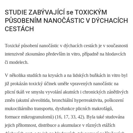
STUDIE ZABÝVAJÍCÍ se TOXICKÝM
PŮSOBENÍM NANOČÁSTIC V DÝCHACÍCH
CESTÁCH
Toxické působení nanočástic v dýchacích cestách je v současnosti
intenzivně zkoumáno především in vitro, případně na hlodavcích
či modelech.
V několika studiích na krysách a na lidských buňkách in vitro byl
již prokázán toxický účinek uměle vpravených nanočástic na
plicní tkáň ve smyslu vyvolání akutních i chronických zánětlivých
změn (akutní alveolitida, bronchiální hyperreaktivita, poškození
mukociliárního transportu, dysfunkce plicních makrofágů,
formace mikrogranulomů) (16, 17, 33, 42). Byla také studována
jejich přítomnost, distribuce a akumulace v různých etážích