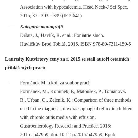
Association with hypocalcemia. Head Neck-J Sci Spec.
2015; 37 : 393 –⁠ 399 (IF 2.641)
Kategorie monografií
Dršata, J., Havlík, R. et al.: Foniatrie-sluch.
Havlíčkův Brod Tobiáš, 2015, ISBN 978-80-7311-159-5
Laureáty Kutvirtovy ceny za r. 2015 se stali autoři ostatních
přihlášených prací:
Formánek M. a kol. za soubor prací:
Formánek, M., Komínek, P., Matoušek, P., Tomanová,
R., Urban, O., Zeleník, K.: Comparison of three methods
used in the diagnosis of extraesophageal reflux in children
with chronic otitis media with effusion.
Gastroenterology Research and Practice. 2015;
2015 : 547959. doi: 10.1155/2015/547959. Epub