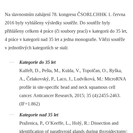
Na slavnostním zahájení 78. kongresu ČSORLCHHK 1. června
2016 byly vyhlášeny výsledky soutěže. Do soutěže byly
přihlášeny celkem 4 práce (či soubory prací) v kategorii do 35 let,
4 práce v kategorii nad 35 let a jedna monografie. Vítězi soutěže
v jednotlivých kategoriích se stali:
Kategorie do 35 let
Kalfeřt, D., Pešta, M., Kulda, V., Topolčan, O., Ryška,
A., Čelakovský, P., Laco, J., Ludvíková, M.: MicroRNA
profile in site-specific head and neck squamous cell
cancer. Anticancer Research, 2015; 35 (4):2455-2463.
(IF=1.862)
Kategorie nad 35 let
Praženica, P., O’Keeffe, L., Holý, R.: Dissection and
identification of parathyroid glands during thyroidectomy: