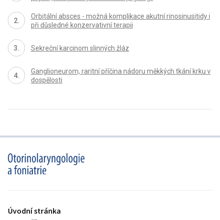
Orbitální absces - možná komplikace akutní rinosinusitidy i
při důsledné konzervativní terapii
Sekreční karcinom slinných žláz
Ganglioneurom, raritní příčina nádoru měkkých tkání krku v
dospělosti
proLékaře.cz
Úvodní stránka