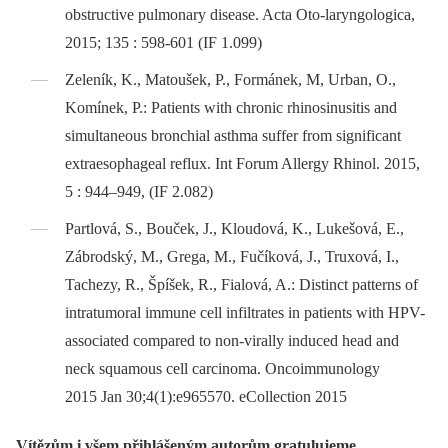
obstructive pulmonary disease. Acta Oto-laryngologica,
2015; 135 : 598-601 (IF 1.099)
Zeleník, K., Matoušek, P., Formánek, M, Urban, O.,
Komínek, P.: Patients with chronic rhinosinusitis and
simultaneous bronchial asthma suffer from significant
extraesophageal reflux. Int Forum Allergy Rhinol. 2015,
5 : 944–949, (IF 2.082)
Partlová, S., Bouček, J., Kloudová, K., Lukešová, E.,
Zábrodský, M., Grega, M., Fučíková, J., Truxová, I.,
Tachezy, R., Špíšek, R., Fialová, A.: Distinct patterns of
intratumoral immune cell infiltrates in patients with HPV-
associated compared to non-virally induced head and
neck squamous cell carcinoma. Oncoimmunology
2015 Jan 30;4(1):e965570. eCollection 2015
Vítězům i všem přihlášeným autorům gratulujeme.