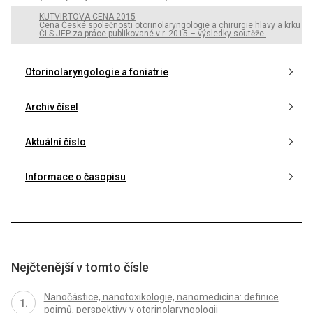
KUTVIRTOVA CENA 2015
Cena České společnosti otorinolaryngologie a chirurgie hlavy a krku
ČLS JEP za práce publikované v r. 2015 – výsledky soutěže.
Otorinolaryngologie a foniatrie
Archiv čísel
Aktuální číslo
Informace o časopisu
Nejčtenější v tomto čísle
Nanočástice, nanotoxikologie, nanomedicína: definice
pojmů, perspektivy v otorinolaryngologii