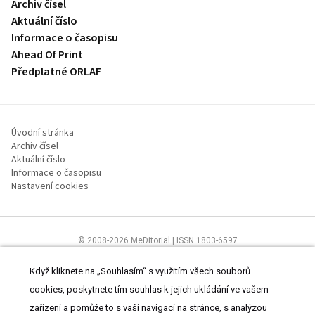
Archiv čísel
Aktuální číslo
Informace o časopisu
Ahead Of Print
Předplatné ORLAF
Úvodní stránka
Archiv čísel
Aktuální číslo
Informace o časopisu
Nastavení cookies
© 2008-2026 MeDitorial | ISSN 1803-6597
Stránky proLékaře.cz jsou určeny výhradně odborníkům ve
zdravotnictví.
Čtěte prohlášení
a
Zásady zpracování osobních údajů
.
Když kliknete na „Souhlasím“ s využitím všech souborů
cookies, poskytnete tím souhlas k jejich ukládání ve vašem
zařízení a pomůže to s vaší navigací na stránce, s analýzou