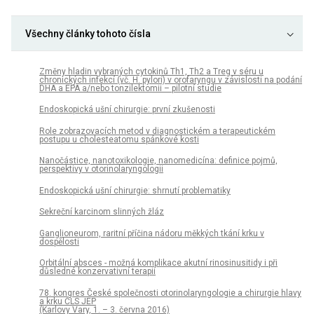
Všechny články tohoto čísla
Změny hladin vybraných cytokinů Th1, Th2 a Treg v séru u
chronických infekcí (vč. H. pylori) v orofaryngu v závislosti na podání
DHA a EPA a/nebo tonzilektomii – pilotní studie
Endoskopická ušní chirurgie: první zkušenosti
Role zobrazovacích metod v diagnostickém a terapeutickém
postupu u cholesteatomu spánkové kosti
Nanočástice, nanotoxikologie, nanomedicína: definice pojmů,
perspektivy v otorinolaryngologii
Endoskopická ušní chirurgie: shrnutí problematiky
Sekreční karcinom slinných žláz
Ganglioneurom, raritní příčina nádoru měkkých tkání krku v
dospělosti
Orbitální absces - možná komplikace akutní rinosinusitidy i při
důsledné konzervativní terapii
78. kongres České společnosti otorino­laryngologie a chirurgie hlavy
a krku ČLS JEP
(Karlovy Vary, 1. – 3. června 2016)