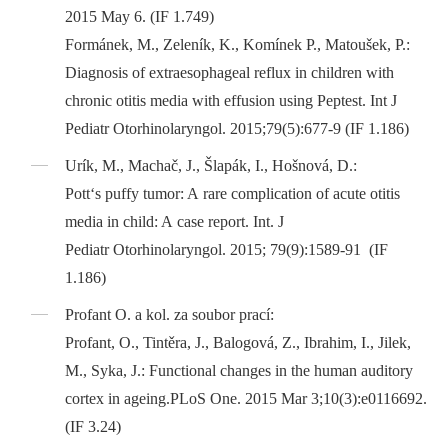
2015 May 6. (IF 1.749)
Formánek, M., Zeleník, K., Komínek P., Matoušek, P.:
Diagnosis of extraesophageal reflux in children with
chronic otitis media with effusion using Peptest. Int J
Pediatr Otorhinolaryngol. 2015;79(5):677-9 (IF 1.186)
Urík, M., Machač, J., Šlapák, I., Hošnová, D.:
Pott‘s puffy tumor: A rare complication of acute otitis
media in child: A case report. Int. J
Pediatr Otorhinolaryngol. 2015; 79(9):1589-91 (IF
1.186)
Profant O. a kol. za soubor prací:
Profant, O., Tintěra, J., Balogová, Z., Ibrahim, I., Jilek,
M., Syka, J.: Functional changes in the human auditory
cortex in ageing.PLoS One. 2015 Mar 3;10(3):e0116692.
(IF 3.24)