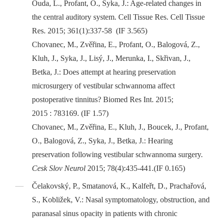
Ouda, L., Profant, O., Syka, J.: Age-related changes in
the central auditory system. Cell Tissue Res. Cell Tissue
Res. 2015; 361(1):337-58 (IF 3.565)
Chovanec, M., Zvěřina, E., Profant, O., Balogová, Z.,
Kluh, J., Syka, J., Lisý, J., Merunka, I., Skřivan, J.,
Betka, J.: Does attempt at hearing preservation
microsurgery of vestibular schwannoma affect
postoperative tinnitus? Biomed Res Int. 2015;
2015 : 783169. (IF 1.57)
Chovanec, M., Zvěřina, E., Kluh, J., Boucek, J., Profant,
O., Balogová, Z., Syka, J., Betka, J.: Hearing
preservation following vestibular schwannoma surgery.
Cesk Slov Neurol
2015; 78(4):435-441.(IF 0.165)
Čelakovský, P., Smatanová, K., Kalfeřt, D., Prachařová,
S., Kobližek, V.: Nasal symptomatology, obstruction, and
paranasal sinus opacity in patients with chronic