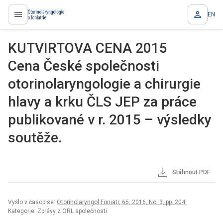
EN
proLékaře.cz
KUTVIRTOVA CENA 2015
Cena České společnosti
otorinolaryngologie a chirurgie
hlavy a krku ČLS JEP za práce
publikované v r. 2015 – výsledky
soutěže.
Stáhnout PDF
Vyšlo v časopise:
Otorinolaryngol Foniatr, 65, 2016, No. 3, pp. 204.
Kategorie: Zprávy z ORL společnosti