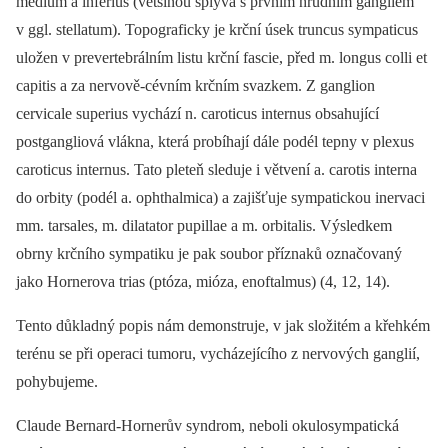
medium a inferius (většinou splývá s prvním hrudním gangliem
v ggl. stellatum). Topograficky je krční úsek truncus sympaticus
uložen v prevertebrálním listu krční fascie, před m. longus colli et
capitis a za nervově-cévním krčním svazkem. Z ganglion
cervicale superius vychází n. caroticus internus obsahující
postgangliová vlákna, která probíhají dále podél tepny v plexus
caroticus internus. Tato pleteň sleduje i větvení a. carotis interna
do orbity (podél a. ophthalmica) a zajišťuje sympatickou inervaci
mm. tarsales, m. dilatator pupillae a m. orbitalis. Výsledkem
obrny krčního sympatiku je pak soubor příznaků označovaný
jako Hornerova trias (ptóza, mióza, enoftalmus) (4, 12, 14).
Tento důkladný popis nám demonstruje, v jak složitém a křehkém
terénu se při operaci tumoru, vycházejícího z nervových ganglií,
pohybujeme.
Claude Bernard-Hornerův syndrom, neboli okulosympatická