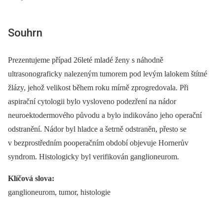
Souhrn
Prezentujeme případ 26leté mladé ženy s náhodně
ultrasonograficky nalezeným tumorem pod levým lalokem štítné
žlázy, jehož velikost během roku mírně zprogredovala. Při
aspirační cytologii bylo vysloveno podezření na nádor
neuroektodermového původu a bylo indikováno jeho operační
odstranění. Nádor byl hladce a šetrně odstraněn, přesto se
v bezprostředním pooperačním období objevuje Hornerův
syndrom. Histologicky byl verifikován ganglioneurom.
Klíčová slova:
ganglioneurom, tumor, histologie