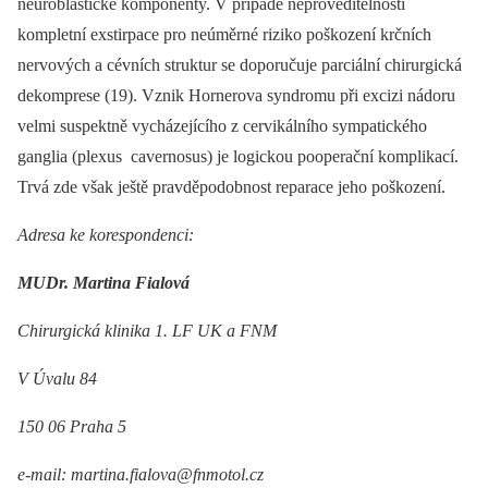
neuroblastické komponenty. V případě neproveditelnosti
kompletní exstirpace pro neúměrné riziko poškození krčních
nervových a cévních struktur se doporučuje parciální chirurgická
dekomprese (19). Vznik Hornerova syndromu při excizi nádoru
velmi suspektně vycházejícího z cervikálního sympatického
ganglia (plexus cavernosus) je logickou pooperační komplikací.
Trvá zde však ještě pravděpodobnost reparace jeho poškození.
Adresa ke korespondenci:
MUDr. Martina Fialová
Chirurgická klinika 1. LF UK a FNM
V Úvalu 84
150 06 Praha 5
e-mail: martina.fialova@fnmotol.cz