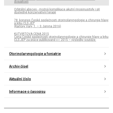
dospělosti
Orbitální absces - možná komplikace akutní rinosinusitidy i při
důsledné konzervativní terapii
78. kongres České společnosti otorino­laryngologie a chirurgie hlavy
a krku ČLS JEP
(Karlovy Vary, 1. – 3. června 2016)
KUTVIRTOVA CENA 2015
Cena České společnosti otorinolaryngologie a chirurgie hlavy a krku
ČLS JEP za práce publikované v r. 2015 – výsledky soutěže.
Otorinolaryngologie a foniatrie
Archiv čísel
Aktuální číslo
Informace o časopisu