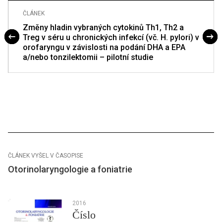
ČLÁNEK
Změny hladin vybraných cytokinů Th1, Th2 a
Treg v séru u chronických infekcí (vč. H. pylori) v
orofaryngu v závislosti na podání DHA a EPA
a/nebo tonzilektomii – pilotní studie
ČLÁNEK VYŠEL V ČASOPISE
Otorinolaryngologie a foniatrie
2016
Číslo