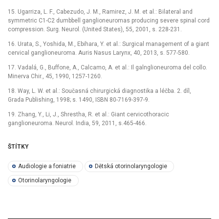
15. Ugarriza, L. F., Cabezudo, J. M., Ramirez, J. M. et al.: Bilateral and
symmetric C1-C2 dumbbell ganglioneuromas producing severe spinal cord
compression. Surg. Neurol. (United States), 55, 2001, s. 228-231.
16. Urata, S., Yoshida, M., Ebihara, Y. et al.: Surgical management of a giant
cervical ganglioneuroma. Auris Nasus Larynx, 40, 2013, s. 577-580.
17. Vadalá, G., Buffone, A., Calcamo, A. et al.: Il galnglioneuroma del collo.
Minerva Chir., 45, 1990, 1257-1260.
18. Way, L. W. et al.: Současná chirurgická diagnostika a léčba. 2. díl,
Grada Publishing, 1998; s. 1490, ISBN 80-7169-397-9.
19. Zhang, Y., Li, J., Shrestha, R. et al.: Giant cervicothoracic
ganglioneuroma. Neurol. India, 59, 2011, s.465-466.
ŠTÍTKY
Audiologie a foniatrie
Dětská otorinolaryngologie
Otorinolaryngologie