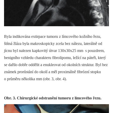
Byla indikována extirpace tumoru z límcového kožního řezu,
štítná žláza byla makroskopicky zcela bez nálezu, laterálně od
jícnu byl nalezen kapkovitý útvar 130x30x25 mm s pouzdrem,
benigního vzhledu charakteru fibrolipomu, ležící na páteři, který
se dařilo dobře oddělit a enukleovat od okolních struktur. Byl bez
známek prorůstání do okolí a měl proximálně fibrózní stopku
o průměru několika mm (obr. 3, obr. 4).
Obr. 3. Chirurgické odstranění tumoru z límcového řezu.