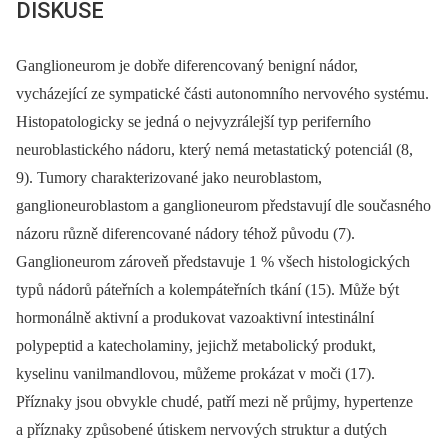
DISKUSE
Ganglioneurom je dobře diferencovaný benigní nádor,
vycházející ze sympatické části autonomního nervového systému.
Histopatologicky se jedná o nejvyzrálejší typ periferního
neuroblastického nádoru, který nemá metastatický potenciál (8,
9). Tumory charakterizované jako neuroblastom,
ganglioneuroblastom a ganglioneurom představují dle současného
názoru různě diferencované nádory téhož původu (7).
Ganglioneurom zároveň představuje 1 % všech histologických
typů nádorů páteřních a kolempáteřních tkání (15). Může být
hormonálně aktivní a produkovat vazoaktivní intestinální
polypeptid a katecholaminy, jejichž metabolický produkt,
kyselinu vanilmandlovou, můžeme prokázat v moči (17).
Příznaky jsou obvykle chudé, patří mezi ně průjmy, hypertenze
a příznaky způsobené útiskem nervových struktur a dutých