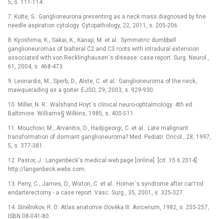
5, s. 111-114.
7. Kolte, S.: Ganglioneurona presenting as a neck mass diagnosed by fine
needle aspiration cytology. Cytopathology, 22, 2011, s. 205-206.
8. Kyoshima, K., Sakai, K., Kanaji, M. et al.: Symmetric dumbbell
ganglioneuromas of bialteral C2 and C3 roots with intradural extension
associated with von Recklinghausen´s disease: case report. Surg. Neurol.,
61, 2004, s. 468-473.
9. Leonardis, M., Sperb, D., Alste, C. et al.: Ganglioneuroma of the neck,
mawquerading as a goiter. EJSO, 29, 2003, s. 929-930.
10. Miller, N. R.: Walshand Hoyt´s clinical neuro-ophtalmology. 4th ed.
Baltimore: Williams§ Wilkins, 1985, s. 400-511.
11. Mouchovi, M., Arvanitis, D., Hadjigeorgi, C. et al.: Late malignant
transformation of dormant ganglioneuroma? Med. Pediatr. Oncol., 28, 1997,
5, s. 377-381.
12. Pastor, J.: Langenbeck‘s medical web page [online]. [cit. 15.6.2014].
http://langenbeck.webs.com.
13. Perry, C., James, D., Wixton, C. et al.: Horner´s syndrome after car1tid
endarterectomy -⁠ a case report. Vasc. Surg., 35, 2001, s. 325-327.
14. Sinělnikov, R. D: Atlas anatomie člověka III. Avicenum, 1982, s. 255-257,
ISBN 08-041-80.