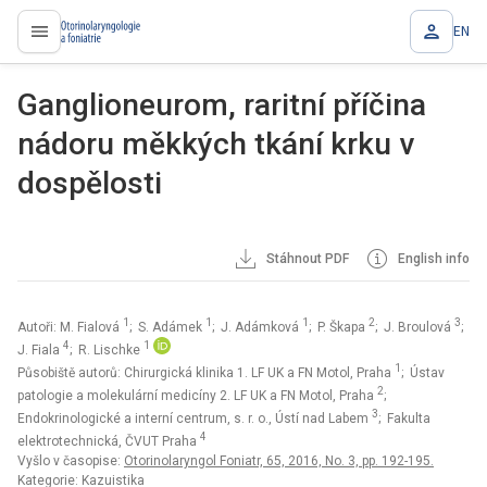
EN
proLékaře.cz
Ganglioneurom, raritní příčina
nádoru měkkých tkání krku v
dospělosti
Stáhnout PDF
English info
1
1
1
2
3
Autoři: M. Fialová
; S. Adámek
; J. Adámková
; P. Škapa
; J. Broulová
;
4
1
J. Fiala
; R. Lischke
1
Působiště autorů: Chirurgická klinika 1. LF UK a FN Motol, Praha
; Ústav
2
patologie a molekulární medicíny 2. LF UK a FN Motol, Praha
;
3
Endokrinologické a interní centrum, s. r. o., Ústí nad Labem
; Fakulta
4
elektrotechnická, ČVUT Praha
Vyšlo v časopise:
Otorinolaryngol Foniatr, 65, 2016, No. 3, pp. 192-195.
Kategorie: Kazuistika