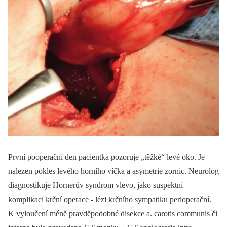
První pooperační den pacientka pozoruje „těžké“ levé oko. Je
nalezen pokles levého horního víčka a asymetrie zornic. Neurolog
diagnostikuje Hornerův syndrom vlevo, jako suspektní
komplikaci krční operace -⁠ lézi krčního sympatiku perioperační.
K vyloučení méně pravděpodobné disekce a. carotis communis či