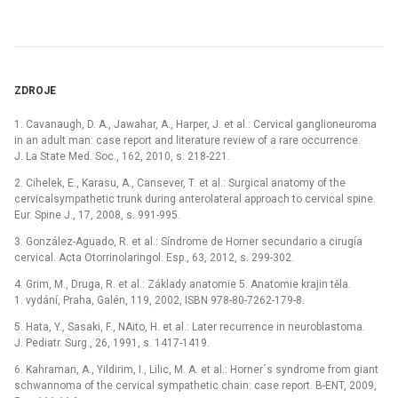
ZDROJE
1. Cavanaugh, D. A., Jawahar, A., Harper, J. et al.: Cervical ganglioneuroma
in an adult man: case report and literature review of a rare occurrence.
J. La State Med. Soc., 162, 2010, s. 218-221.
2. Cihelek, E., Karasu, A., Cansever, T. et al.: Surgical anatomy of the
cervicalsympathetic trunk during anterolateral approach to cervical spine.
Eur. Spine J., 17, 2008, s. 991-995.
3. González-Aguado, R. et al.: Síndrome de Horner secundario a cirugía
cervical. Acta Otorrinolaringol. Esp., 63, 2012, s. 299-302.
4. Grim, M., Druga, R. et al.: Základy anatomie 5. Anatomie krajin těla.
1. vydání, Praha, Galén, 119, 2002, ISBN 978-80-7262-179-8.
5. Hata, Y., Sasaki, F., NAito, H. et al.: Later recurrence in neuroblastoma.
J. Pediatr. Surg., 26, 1991, s. 1417-1419.
6. Kahraman, A., Yildirim, I., Lilic, M. A. et al.: Horner´s syndrome from giant
schwannoma of the cervical sympathetic chain: case report. B-ENT, 2009,