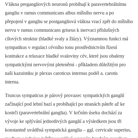
Vlákna pregangliových neuronů probíhají k paravertebrálnímu
gangliu v ramus communicans albus míšního nervu a po
přepojení v gangliu se postgangliová vlákna vrací zpět do míšního
nervu v ramus communicans griseus k inervaci příslušných
cílových struktur (hladké svaly a žlázy). Významnou funkci má
sympatikus v regulaci cévního tonu prostřednictvím řízení
kontrakce a relaxace hladké svaloviny cév, které jsou obaleny
sympatickými nervovými pleteněmi -⁠ příkladem důležitým pro
naši kazuistiku je plexus caroticus internus podél a. carotis
interna.
Truncus sympaticus je párový provazec sympatických ganglií
začínající pod lební bazí a probíhající po stranách páteře až ke
kostrči (paravertebrální ganglia). V krčním úseku dochází za
vývoje ke splývání jednotlivých ganglií a výsledkem jsou tři
konstantně uváděná sympatická ganglia –⁠ ggl. cervicale superius,