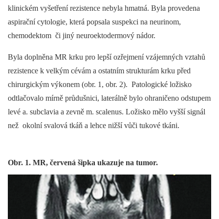
klinickém vyšetření rezistence nebyla hmatná. Byla provedena
aspirační cytologie, která popsala suspekci na neurinom,
chemodektom či jiný neuroektodermový nádor.
Byla doplněna MR krku pro lepší ozřejmení vzájemných vztahů
rezistence k velkým cévám a ostatním strukturám krku před
chirurgickým výkonem (obr. 1, obr. 2). Patologické ložisko
odtlačovalo mírně průdušnici, laterálně bylo ohraničeno odstupem
levé a. subclavia a zevně m. scalenus. Ložisko mělo vyšší signál
než okolní svalová tkáň a lehce nižší vůči tukové tkáni.
Obr. 1. MR, červená šipka ukazuje na tumor.