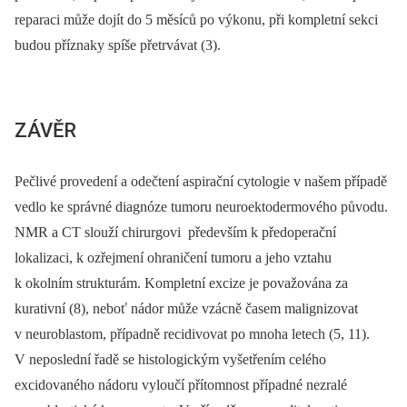
reparaci může dojít do 5 měsíců po výkonu, při kompletní sekci
budou příznaky spíše přetrvávat (3).
ZÁVĚR
Pečlivé provedení a odečtení aspirační cytologie v našem případě
vedlo ke správné diagnóze tumoru neuroektodermového původu.
NMR a CT slouží chirurgovi především k předoperační
lokalizaci, k ozřejmení ohraničení tumoru a jeho vztahu
k okolním strukturám. Kompletní excize je považována za
kurativní (8), neboť nádor může vzácně časem malignizovat
v neuroblastom, případně recidivovat po mnoha letech (5, 11).
V neposlední řadě se histologickým vyšetřením celého
excidovaného nádoru vyloučí přítomnost případné nezralé