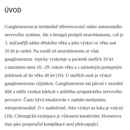
ÚVOD
Ganglioneurom je terminálně diferencovaný nádor autonomního
nervového systému. Jde o benigní protipól neuroblastomu, což je
3. nejčastější nádor dětského věku a jeho výskyt ve věku nad
10 let je raritní. Na rozdíl od neuroblastomu se však
ganglioneurom typicky vyskytuje u pacientů starších 10 let
s maximem mezi 10.–29. rokem věku a s následným postupným
poklesem až do věku 40 let (16). U starších osob je výskyt
ganglioneuromu výjimkou. Ganglioneurom má původ v neurální
liště a může vznikat kdekoli v průběhu sympatického nervového
provazce. Často bývá lokalizován v zadním mediastinu,
retroperitoneálně, či v nadledvině. Jeho výskyt na krku je vzácný
(18). Chirurgická exstirpace je výkonem kurativním. Hornerova
trias jako pooperační komplikace není překvapující.