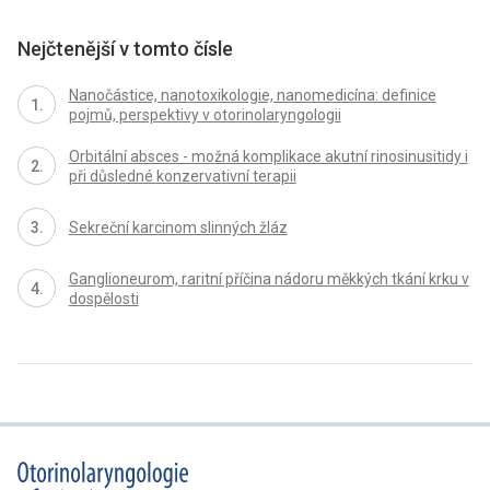
Nejčtenější v tomto čísle
Nanočástice, nanotoxikologie, nanomedicína: definice
pojmů, perspektivy v otorinolaryngologii
Orbitální absces - možná komplikace akutní rinosinusitidy i
při důsledné konzervativní terapii
Sekreční karcinom slinných žláz
Ganglioneurom, raritní příčina nádoru měkkých tkání krku v
dospělosti
proLékaře.cz