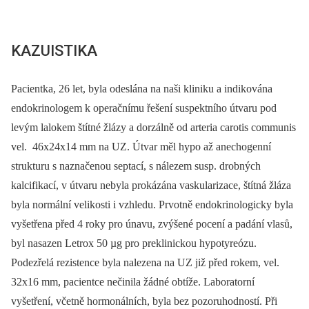
KAZUISTIKA
Pacientka, 26 let, byla odeslána na naši kliniku a indikována
endokrinologem k operačnímu řešení suspektního útvaru pod
levým lalokem štítné žlázy a dorzálně od arteria carotis communis
vel. 46x24x14 mm na UZ. Útvar měl hypo až anechogenní
strukturu s naznačenou septací, s nálezem susp. drobných
kalcifikací, v útvaru nebyla prokázána vaskularizace, štítná žláza
byla normální velikosti i vzhledu. Prvotně endokrinologicky byla
vyšetřena před 4 roky pro únavu, zvýšené pocení a padání vlasů,
byl nasazen Letrox 50 µg pro preklinickou hypotyreózu.
Podezřelá rezistence byla nalezena na UZ již před rokem, vel.
32x16 mm, pacientce nečinila žádné obtíže. Laboratorní
vyšetření, včetně hormonálních, byla bez pozoruhodností. Při