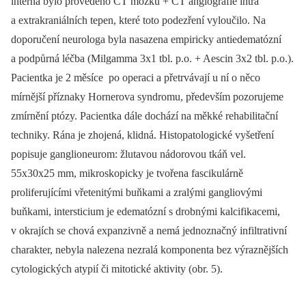
interna bylo provedeno CT mozku + CT angiografie intra
a extrakraniálních tepen, které toto podezření vyloučilo. Na
doporučení neurologa byla nasazena empiricky antiedematózní
a podpůrná léčba (Milgamma 3x1 tbl. p.o. + Aescin 3x2 tbl. p.o.).
Pacientka je 2 měsíce po operaci a přetrvávají u ní o něco
mírnější příznaky Hornerova syndromu, především pozorujeme
zmírnění ptózy. Pacientka dále dochází na měkké rehabilitační
techniky. Rána je zhojená, klidná. Histopatologické vyšetření
popisuje ganglioneurom: žlutavou nádorovou tkáň vel.
55x30x25 mm, mikroskopicky je tvořena fascikulárně
proliferujícími vřetenitými buňkami a zralými gangliovými
buňkami, intersticium je edematózní s drobnými kalcifikacemi,
v okrajích se chová expanzivně a nemá jednoznačný infiltrativní
charakter, nebyla nalezena nezralá komponenta bez výraznějších
cytologických atypií či mitotické aktivity (obr. 5).