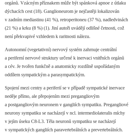
orgánů. Vzácným příznakem může být spánková apnoe z útlaku
dýchacích cest (18). Ganglioneurom je nejčastěji lokalizován
v zadním mediastinu (41 %), retroperitoneu (37 %), nadledvinách
(21 %) a krku (8 %) (1). Jiní autoři uvádějí odlišné četnosti, což
není překvapivé vzhledem k raritnosti nálezu.
Autonomní (vegetativní) nervový systém zahrnuje centrální
a periferní nervové struktury určené k inervaci vnitřních orgánů
a cév. Je tvořen funkčně a anatomicky rozdílně uspořádaným
oddílem sympatickým a parasympatickým.
Spojení mezi centry a periferií se v případě sympatické inervace
neděje přímo, ale přepojením mezi pregangliovým
a postgangliovým neuronem v gangliích sympatiku. Pregangliové
neurony sympatiku se nacházejí v ncl. intermediolateralis míchy
v jejím úseku C8-L3. Těla neuronů sympatiku se nacházejí
v sympatických gangliích paravertebrálních a prevertebrálních.