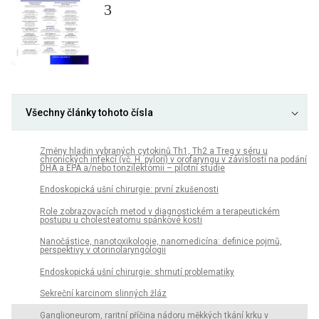
3
Všechny články tohoto čísla
Změny hladin vybraných cytokinů Th1, Th2 a Treg v séru u
chronických infekcí (vč. H. pylori) v orofaryngu v závislosti na podání
DHA a EPA a/nebo tonzilektomii – pilotní studie
Endoskopická ušní chirurgie: první zkušenosti
Role zobrazovacích metod v diagnostickém a terapeutickém
postupu u cholesteatomu spánkové kosti
Nanočástice, nanotoxikologie, nanomedicína: definice pojmů,
perspektivy v otorinolaryngologii
Endoskopická ušní chirurgie: shrnutí problematiky
Sekreční karcinom slinných žláz
Ganglioneurom, raritní příčina nádoru měkkých tkání krku v