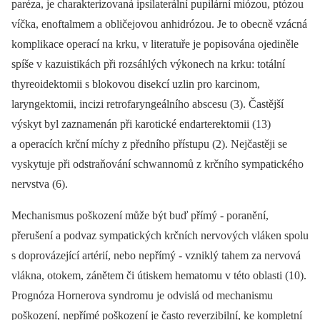
paréza, je charakterizovaná ipsilaterální pupilární miózou, ptózou
víčka, enoftalmem a obličejovou anhidrózou. Je to obecně vzácná
komplikace operací na krku, v literatuře je popisována ojediněle
spíše v kazuistikách při rozsáhlých výkonech na krku: totální
thyreoidektomii s blokovou disekcí uzlin pro karcinom,
laryngektomii, incizi retrofaryngeálního abscesu (3). Častější
výskyt byl zaznamenán při karotické endarterektomii (13)
a operacích krční míchy z předního přístupu (2). Nejčastěji se
vyskytuje při odstraňování schwannomů z krčního sympatického
nervstva (6).
Mechanismus poškození může být buď přímý -⁠ poranění,
přerušení a podvaz sympatických krčních nervových vláken spolu
s doprovázející artérií, nebo nepřímý -⁠ vzniklý tahem za nervová
vlákna, otokem, zánětem či útiskem hematomu v této oblasti (10).
Prognóza Hornerova syndromu je odvislá od mechanismu
poškození, nepřímé poškození je často reverzibilní, ke kompletní