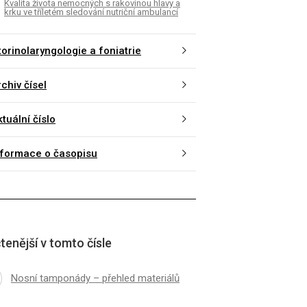
Kvalita života nemocných s rakovinou hlavy a
krku ve tříletém sledování nutriční ambulancí
torinolaryngologie a foniatrie
chiv čísel
tuální číslo
nformace o časopisu
tenější v tomto čísle
Nosní tamponády – přehled materiálů