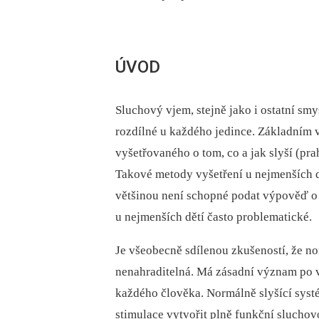
ÚVOD
Sluchový vjem, stejně jako i ostatní smy
rozdílné u každého jedince. Základním 
vyšetřovaného o tom, co a jak slyší (pr
Takové metody vyšetření u nejmenších d
většinou není schopné podat výpověď o s
u nejmenších dětí často problematické.
Je všeobecně sdílenou zkušeností, že n
nenahraditelná. Má zásadní význam po v
každého člověka. Normálně slyšící systé
stimulace vytvořit plně funkční slucho