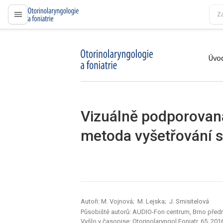
proLékaře.cz
Úvod
proLékaře.cz
Vizuálně podporovaná
metoda vyšetřování s
Autoři: M. Vojnová; M. Lejska; J. Smisitelová
Působiště autorů: AUDIO-Fon centrum, Brno předn
Vyšlo v časopise:
Otorinolaryngol Foniatr, 65, 2016