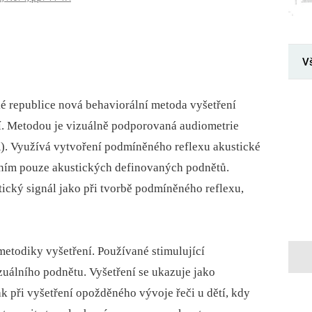
V
é republice nová behaviorální metoda vyšetření
tí. Metodou je vizuálně podporovaná audiometrie
. Využívá vytvoření podmíněného reflexu akustické
váním pouze akustických definovaných podnětů.
tický signál jako při tvorbě podmíněného reflexu,
metodiky vyšetření. Používané stimulující
zuálního podnětu. Vyšetření se ukazuje jako
k při vyšetření opožděného vývoje řeči u dětí, kdy