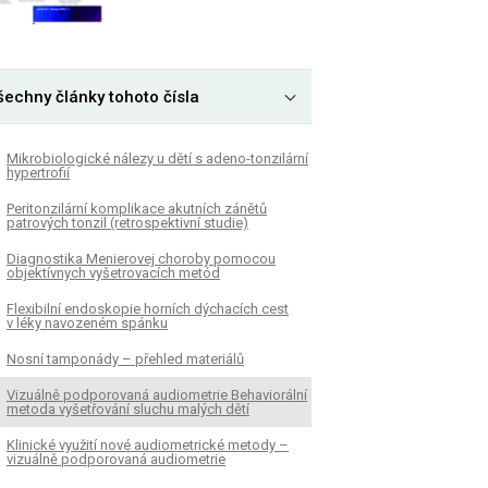
šechny články tohoto čísla
Mikrobiologické nálezy u dětí s adeno-tonzilární
hypertrofií
Peritonzilární komplikace akutních zánětů
patrových tonzil (retrospektivní studie)
Diagnostika Menierovej choroby pomocou
objektívnych vyšetrovacích metód
Flexibilní endoskopie horních dýchacích cest
v léky navozeném spánku
Nosní tamponády – přehled materiálů
Vizuálně podporovaná audiometrie Behaviorální
metoda vyšetřování sluchu malých dětí
Klinické využití nové audiometrické metody –
vizuálně podporovaná audiometrie