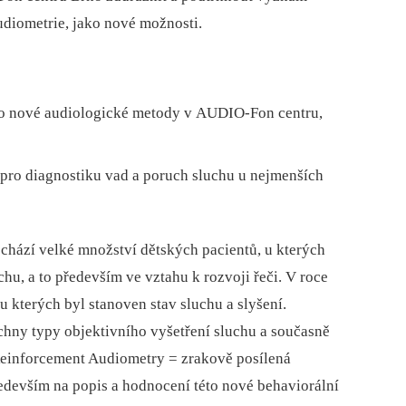
udiometrie, jako nové možnosti.
o nové audiologické metody v AUDIO-Fon centru,
o diagnostiku vad a poruch sluchu u nejmenších
hází velké množství dětských pacientů, u kterých
hu, a to především ve vztahu k rozvoji řeči. V roce
 kterých byl stanoven stav sluchu a slyšení.
echny typy objektivního vyšetření sluchu a současně
Reinforcement Audiometry = zrakově posílená
edevším na popis a hodnocení této nové behaviorální