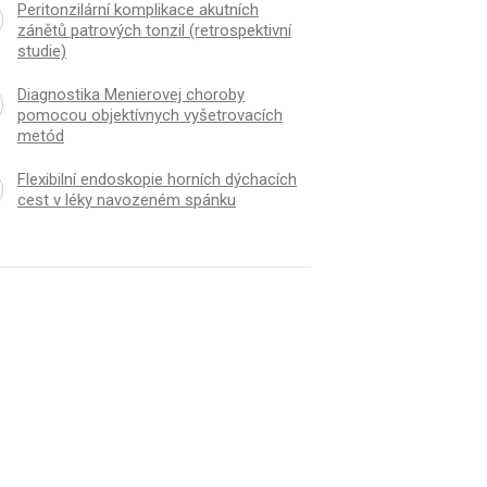
Peritonzilární komplikace akutních
zánětů patrových tonzil (retrospektivní
studie)
Diagnostika Menierovej choroby
pomocou objektívnych vyšetrovacích
metód
Flexibilní endoskopie horních dýchacích
cest v léky navozeném spánku