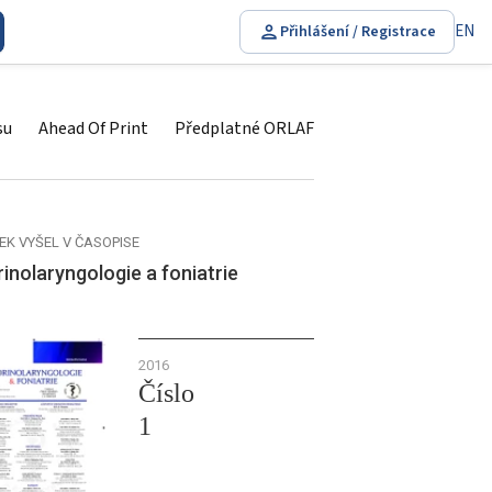
EN
Přihlášení / Registrace
su
Ahead Of Print
Předplatné ORLAF
EK VYŠEL V ČASOPISE
inolaryngologie a foniatrie
2016
Číslo
1