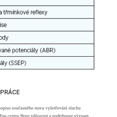
 PRÁCE
popisu současného stavu vyšetřování sluchu
-Fon centru Brno zdůraznit a podtrhnout význam