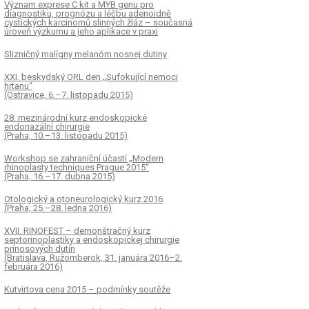
Význam exprese C kit a MYB genu pro
diagnostiku, prognózu a léčbu adenoidně
cystických karcinomů slinných žláz – současná
úroveň výzkumu a jeho aplikace v praxi
Slizničný malígny melanóm nosnej dutiny
XXI. beskydský ORL den „Sufokující nemoci
hrtanu“
(Ostravice, 6.–7. listopadu 2015)
28. mezinárodní kurz endoskopické
endonazální chirurgie
(Praha, 10.–13. listopadu 2015)
Workshop se zahraniční účastí „Modern
rhinoplasty techniques Prague 2015“
(Praha, 16.–17. dubna 2015)
Otologický a otoneurologický kurz 2016
(Praha, 25.–28. ledna 2016)
XVII. RINOFEST – demonštračný kurz
septorinoplastiky a endoskopickej chirurgie
prinosových dutín
(Bratislava, Ružomberok, 31. januára 2016–2.
februára 2016)
Kutvirtova cena 2015 – podmínky soutěže