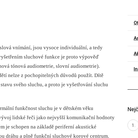
O
Ar
slová vnímání, jsou vysoce individuální, a tedy
Ak
vyšetřením sluchové funkce je proto výpověď
ahová tónová audiometrie, slovní audiometrie).
I
ětí nelze z pochopitelných důvodů použít. Dítě
tavu svého sluchu, a proto je vyšetřování sluchu
ormální funkčnost sluchu je v dětském věku
Nejč
ývoj lidské řeči jako nejvyšší komunikační hodnoty
m je schopen na základě periferní akustické
vou dráhu a plně funkční sluchové korové centrum.