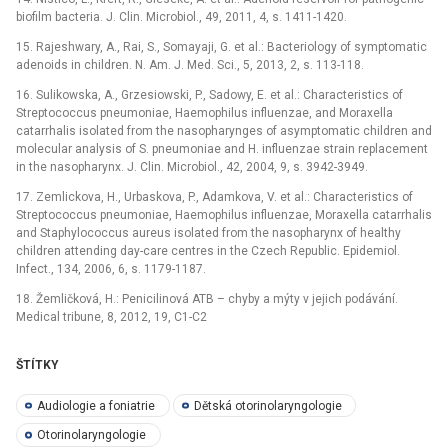
biofilm bacteria. J. Clin. Microbiol., 49, 2011, 4, s. 1411-1420.
15. Rajeshwary, A., Rai, S., Somayaji, G. et al.: Bacteriology of symptomatic
adenoids in children. N. Am. J. Med. Sci., 5, 2013, 2, s. 113-118.
16. Sulikowska, A., Grzesiowski, P., Sadowy, E. et al.: Characteristics of
Streptococcus pneumoniae, Haemophilus influenzae, and Moraxella
catarrhalis isolated from the nasopharynges of asymptomatic children and
molecular analysis of S. pneumoniae and H. influenzae strain replacement
in the nasopharynx. J. Clin. Microbiol., 42, 2004, 9, s. 3942-3949.
17. Zemlickova, H., Urbaskova, P., Adamkova, V. et al.: Characteristics of
Streptococcus pneumoniae, Haemophilus influenzae, Moraxella catarrhalis
and Staphylococcus aureus isolated from the nasopharynx of healthy
children attending day-care centres in the Czech Republic. Epidemiol.
Infect., 134, 2006, 6, s. 1179-1187.
18. Žemličková, H.: Penicilinová ATB –⁠ chyby a mýty v jejich podávání.
Medical tribune, 8, 2012, 19, C1-C2
ŠTÍTKY
Audiologie a foniatrie
Dětská otorinolaryngologie
Otorinolaryngologie