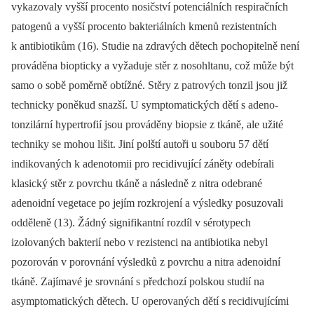
vykazovaly vyšší procento nosičství potenciálních respiračních
patogenů a vyšší procento bakteriálních kmenů rezistentních
k antibiotikům (16). Studie na zdravých dětech pochopitelně není
prováděna biopticky a vyžaduje stěr z nosohltanu, což může být
samo o sobě poměrně obtížné. Stěry z patrových tonzil jsou již
technicky poněkud snazší. U symptomatických dětí s adeno-
tonzilární hypertrofií jsou prováděny biopsie z tkáně, ale užité
techniky se mohou lišit. Jiní polští autoři u souboru 57 dětí
indikovaných k adenotomii pro recidivující záněty odebírali
klasický stěr z povrchu tkáně a následně z nitra odebrané
adenoidní vegetace po jejím rozkrojení a výsledky posuzovali
odděleně (13). Žádný signifikantní rozdíl v sérotypech
izolovaných bakterií nebo v rezistenci na antibiotika nebyl
pozorován v porovnání výsledků z povrchu a nitra adenoidní
tkáně. Zajímavé je srovnání s předchozí polskou studií na
asymptomatických dětech. U operovaných dětí s recidivujícími