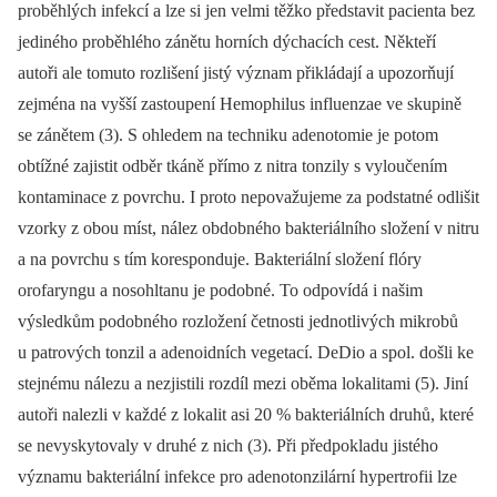
proběhlých infekcí a lze si jen velmi těžko představit pacienta bez
jediného proběhlého zánětu horních dýchacích cest. Někteří
autoři ale tomuto rozlišení jistý význam přikládají a upozorňují
zejména na vyšší zastoupení Hemophilus influenzae ve skupině
se zánětem (3). S ohledem na techniku adenotomie je potom
obtížné zajistit odběr tkáně přímo z nitra tonzily s vyloučením
kontaminace z povrchu. I proto nepovažujeme za podstatné odlišit
vzorky z obou míst, nález obdobného bakteriálního složení v nitru
a na povrchu s tím koresponduje. Bakteriální složení flóry
orofaryngu a nosohltanu je podobné. To odpovídá i našim
výsledkům podobného rozložení četnosti jednotlivých mikrobů
u patrových tonzil a adenoidních vegetací. DeDio a spol. došli ke
stejnému nálezu a nezjistili rozdíl mezi oběma lokalitami (5). Jiní
autoři nalezli v každé z lokalit asi 20 % bakteriálních druhů, které
se nevyskytovaly v druhé z nich (3). Při předpokladu jistého
významu bakteriální infekce pro adenotonzilární hypertrofii lze