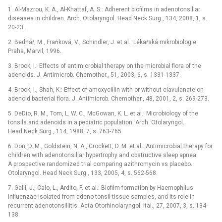
1. Al-Mazrou, K. A., Al-Khattaf, A. S.: Adherent biofilms in adenotonsillar
diseases in children. Arch. Otolaryngol. Head Neck Surg., 134, 2008, 1, s.
20-23.
2. Bednář, M., Fraňková, V., Schindler, J. et al.: Lékařská mikrobiologie.
Praha, Marvil, 1996.
3. Brook, I.: Effects of antimicrobial therapy on the microbial flora of the
adenoids. J. Antimicrob. Chemother., 51, 2003, 6, s. 1331-1337.
4. Brook, I., Shah, K.: Effect of amoxycillin with or without clavulanate on
adenoid bacterial flora. J. Antimicrob. Chemother., 48, 2001, 2, s. 269-273.
5. DeDio, R. M., Tom, L. W. C., McGowan, K. L. et al.: Microbiology of the
tonsils and adenoids in a pediatric population. Arch. Otolaryngol.
Head Neck Surg., 114, 1988, 7, s. 763-765.
6. Don, D. M., Goldstein, N. A., Crockett, D. M. et al.: Antimicrobial therapy for
children with adenotonsillar hypertrophy and obstructive sleep apnea:
A prospective randomized trial comparing azithromycin vs placebo.
Otolaryngol. Head Neck Surg., 133, 2005, 4, s. 562-568.
7. Galli, J., Calo, L., Ardito, F. et al.: Biofilm formation by Haemophilus
influenzae isolated from adeno-tonsil tissue samples, and its role in
recurrent adenotonsillitis. Acta Otorhinolaryngol. Ital., 27, 2007, 3, s. 134-
138.