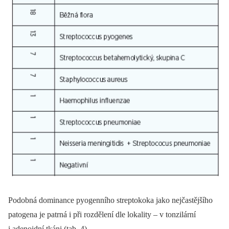
Podobná dominance pyogenního streptokoka jako nejčastějšího
patogena je patrná i při rozdělení dle lokality –⁠ v tonzilární
i adenoidní tkáni (tab. 4).