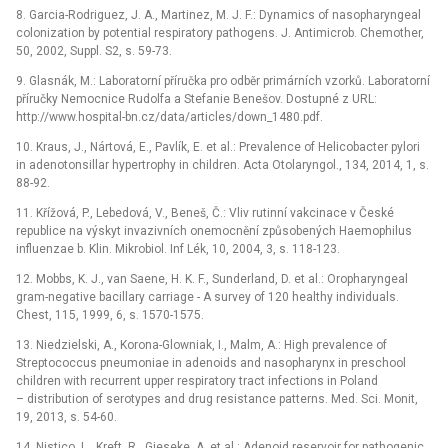
8. Garcia-Rodriguez, J. A., Martinez, M. J. F.: Dynamics of nasopharyngeal
colonization by potential respiratory pathogens. J. Antimicrob. Chemother,
50, 2002, Suppl. S2, s. 59-73.
9. Glasnák, M.: Laboratorní příručka pro odběr primárních vzorků. Laboratorní
příručky Nemocnice Rudolfa a Stefanie Benešov. Dostupné z URL:
http://www.hospital-bn.cz/data/articles/down_1480.pdf.
10. Kraus, J., Nártová, E., Pavlík, E. et al.: Prevalence of Helicobacter pylori
in adenotonsillar hypertrophy in children. Acta Otolaryngol., 134, 2014, 1, s.
88-92.
11. Křížová, P., Lebedová, V., Beneš, Č.: Vliv rutinní vakcinace v České
republice na výskyt invazivních onemocnění způsobených Haemophilus
influenzae b. Klin. Mikrobiol. Inf Lék, 10, 2004, 3, s. 118-123.
12. Mobbs, K. J., van Saene, H. K. F., Sunderland, D. et al.: Oropharyngeal
gram-negative bacillary carriage -⁠ A survey of 120 healthy individuals.
Chest, 115, 1999, 6, s. 1570-1575.
13. Niedzielski, A., Korona-Glowniak, I., Malm, A.: High prevalence of
Streptococcus pneumoniae in adenoids and nasopharynx in preschool
children with recurrent upper respiratory tract infections in Poland
–⁠ distribution of serotypes and drug resistance patterns. Med. Sci. Monit,
19, 2013, s. 54-60.
14. Nistico, L., Kreft, R., Gieseke, A. et al.: Adenoid reservoir for pathogenic