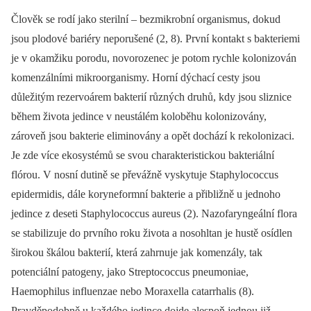
Člověk se rodí jako sterilní –⁠ bezmikrobní organismus, dokud
jsou plodové bariéry neporušené (2, 8). První kontakt s bakteriemi
je v okamžiku porodu, novorozenec je potom rychle kolonizován
komenzálními mikroorganismy. Horní dýchací cesty jsou
důležitým rezervoárem bakterií různých druhů, kdy jsou sliznice
během života jedince v neustálém koloběhu kolonizovány,
zároveň jsou bakterie eliminovány a opět dochází k rekolonizaci.
Je zde více ekosystémů se svou charakteristickou bakteriální
flórou. V nosní dutině se převážně vyskytuje Staphylococcus
epidermidis, dále koryneformní bakterie a přibližně u jednoho
jedince z deseti Staphylococcus aureus (2). Nazofaryngeální flora
se stabilizuje do prvního roku života a nosohltan je hustě osídlen
širokou škálou bakterií, která zahrnuje jak komenzály, tak
potenciální patogeny, jako Streptococcus pneumoniae,
Haemophilus influenzae nebo Moraxella catarrhalis (8).
Pravděpodobně u každého jedince dojde alespoň jednou již