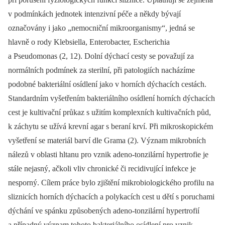
v podmínkách jednotek intenzivní péče a někdy bývají
označovány i jako „nemocniční mikroorganismy“, jedná se
hlavně o rody Klebsiella, Enterobacter, Escherichia
a Pseudomonas (2, 12). Dolní dýchací cesty se považují za
normálních podmínek za sterilní, při patolo­giích nacházíme
podobné bakteriální osídlení jako v horních dýchacích cestách.
Standardním vyšetřením bakteriálního osídlení horních dýchacích
cest je kultivační průkaz s užitím komplexních kultivačních půd,
k záchytu se užívá krevní agar s beraní krví. Při mikroskopickém
vyšetření se materiál barví dle Grama (2). Význam mikrobních
nálezů v oblasti hltanu pro vznik adeno-tonzilární hypertrofie je
stále nejasný, ačkoli vliv chronické či recidivující infekce je
nesporný. Cílem práce bylo zjištění mikrobiologického profilu na
sliznicích horních dýchacích a polykacích cest u dětí s poruchami
dýchání ve spánku způsobených adeno-tonzilární hypertrofií
a případný význam tohoto bakteriálního osídlení pro vznik