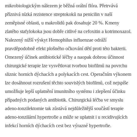
mikrobiologickým nálezem je běžná orální flóra. Přetrvává
příznivá nízká rezistence streptokoků na penicilin v naší
zeměpisné oblasti, u makrolidů pak dosahuje 20 %. Kmeny
zlatého stafylokoka jsou dobře citlivé na cefoxitin a kotrimoxazol.
Nalezený nižší výskyt Hemophilus influenzae odráží
pravděpodobně efekt plošného očkování dětí proti této bakterii.
Omezený účinek antibiotické léčby a naopak dobrou účinnost
chirurgické terapie lze vysvětlovat tvorbou biofilmů na povrchu
sliznic hornich dýchacích a polykacích cest. Operačním výkonem
lze dosáhnout rozrušení těchto souvislých biofilmů, což nejspíše
umožňuje lepší uplatnění imunitního systému i zlepšení účinku
případných podaných antibiotik. Chirurgická léčba ve smyslu
adeno-tonzilektomie tak zůstává nejdůležitější součástí terapie
adeno-tonzilární hypertrofie a může se uplatnit i u recidivujících
infekcí horních dýchacích cest bez výrazné hypertrofie.