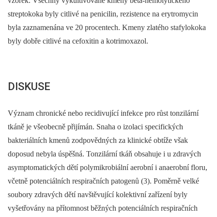
vzorek. Všechny vykultivované kmeny beta-hemolytického
streptokoka byly citlivé na penicilin, rezistence na erytromycin
byla zaznamenána ve 20 procentech. Kmeny zlatého stafylokoka
byly dobře citlivé na cefoxitin a kotrimoxazol.
DISKUSE
Význam chronické nebo recidivující infekce pro růst tonzilární
tkáně je všeobecně přijímán. Snaha o izolaci specifických
bakteriálních kmenů zodpovědných za klinické obtíže však
doposud nebyla úspěšná. Tonzilární tkáň obsahuje i u zdravých
asymptomatických dětí polymikrobiální aerobní i anaerobní floru,
včetně potenciálních respiračních patogenů (3). Poměrně velké
soubory zdravých dětí navštěvující kolektivní zařízení byly
vyšetřovány na přítomnost běžných potenciálních respiračních