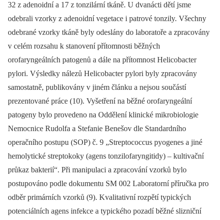
32 z adenoidní a 17 z tonzilární tkáně. U dvanácti dětí jsme
odebrali vzorky z adenoidní vegetace i patrové tonzily. Všechny
odebrané vzorky tkáně byly odeslány do laboratoře a zpracovány
v celém rozsahu k stanovení přítomnosti běžných
orofaryngeálních patogenů a dále na přítomnost Helicobacter
pylori. Výsledky nálezů Helicobacter pylori byly zpracovány
samostatně, publikovány v jiném článku a nejsou součástí
prezentované práce (10). Vyšetření na běžné orofaryngeální
patogeny bylo provedeno na Oddělení klinické mikrobiologie
Nemocnice Rudolfa a Stefanie Benešov dle Standardního
operačního postupu (SOP) č. 9 „Streptococcus pyogenes a jiné
hemolytické streptokoky (agens tonzilofaryngitidy) –⁠ kultivační
průkaz bakterií“. Při manipulaci a zpracování vzorků bylo
postupováno podle dokumentu SM 002 Laboratorní příručka pro
odběr primárních vzorků (9). Kvalitativní rozpětí typických
potenciálních agens infekce a typického pozadí běžné slizniční