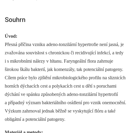
Souhrn
Úvod:
Přesná příčina vzniku adeno-tonzilární hypertrofie není jasná, je
zvažována souvislost s chronickou či recidivující infekcí, a tedy
i s mikrobními nálezy v hltanu. Faryngeální flora zahrnuje
širokou škálu bakterií, jak komenzály, tak potenciální patogeny.
Cílem práce bylo zjištění mikrobiologického profilu na sliznicích
horních dýchacích cest a polykacích cest u dětí s poruchami
dýchání ve spánku způsobených adeno-tonzilární hypertrofií
a případný význam bakteriálního osídlení pro vznik onemocnění.
Výzkum zahrnoval jednak běžně se vyskytující flóru a také
obligátní a potenciální patogeny.
Materiál a metody: