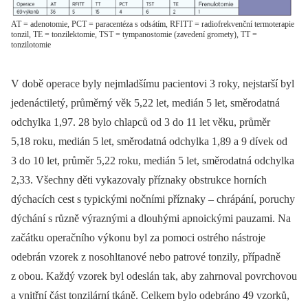
AT = adenotomie, PCT = paracentéza s odsátím, RFITT = radiofrekvenční termoterapie
tonzil, TE = tonzilektomie, TST = tympanostomie (zavedení gromety), TT =
tonzilotomie
V době operace byly nejmladšímu pacientovi 3 roky, nejstarší byl
jedenáctiletý, průměrný věk 5,22 let, medián 5 let, směrodatná
odchylka 1,97. 28 bylo chlapců od 3 do 11 let věku, průměr
5,18 roku, medián 5 let, směrodatná odchylka 1,89 a 9 dívek od
3 do 10 let, průměr 5,22 roku, medián 5 let, směrodatná odchylka
2,33. Všechny děti vykazovaly příznaky obstrukce horních
dýchacích cest s typickými nočními příznaky –⁠ chrápání, poruchy
dýchání s různě výraznými a dlouhými apnoickými pauzami. Na
začátku operačního výkonu byl za pomoci ostrého nástroje
odebrán vzorek z nosohltanové nebo patrové tonzily, případně
z obou. Každý vzorek byl odeslán tak, aby zahrnoval povrchovou
a vnitřní část tonzilární tkáně. Celkem bylo odebráno 49 vzorků,