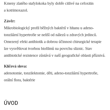
Kmeny zlatého stafylokoka byly dobře citlivé na cefoxitin
a kotrimoxazol.
Závěr:
Mikrobiologický profil běžných baktérií v hltanu u adeno-
tonzilární hypertrofie se neliší od nálezů u zdravých jedinců.
Omezený efekt antibiotik a dobrou účinnost chirurgické terapie
lze vysvětlovat tvorbou biofilmů na povrchu sliznic. Stav
antibiotické rezistence zůstává v naší geografické oblasti příznivá.
Klíčová slova:
adenotomie, tonzilektomie, děti, adeno-tonzilární hypertrofie,
orální flora, baktérie
ÚVOD