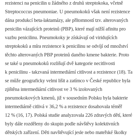
rezistenci na penicilin u žádného z druhů streptokoka, včetně
Streptococcus pneumoniae. U pneumokoků však není rezistence
dána produkcí beta-laktamázy, ale přítomností tzv. alterovaných
penicilin vázajících proteinů (PBP), které mají nižší afinitu pro
vazbu penicilinu. Pneumokoky je získávají od viridujících
streptokoků a míra rezistence k penicilinu se odvíjí od množství
těchto alterovaných PBP proteinů daného kmene bakterie. Proto
se také u pneumokoků rozlišují dvě kategorie necitlivosti
k penicilinu -⁠ takzvaná intermediární citlivost a rezistence (18). Ta
se může geograficky velmi lišit a zatímco v České republice byla
zjištěna intermediární citlivost ve 3 % izolovaných
pneumokokových kmenů, již v sousedním Polsku byla bakterie
intermediárně citlivá v 36,2 % a rezistence dosahovala téměř
12 % (16, 17). Polská studie analyzovala 226 zdravých dětí, které
byly dále rozděleny do skupin podle návštěvy kolektivních
dětských zařízení. Děti navštěvující jesle nebo mateřské školky