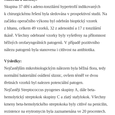
Skupina 37 dětí s adeno-tonzilární hypertrofií indikovaných
k chirurgickému řešení byla sledována v prospektivní studii. Na
začátku operačního výkonu byl odebrán bioptický vzorek
z hltanu, celkem 49 vzorků, 32 z adenoidní a 17 z tonzilární
tkáně. Všechny odebrané vzorky byly vyšetřeny na přítomnost
běžných orofaryngeálních patogenů. V případě pozitivního
nálezu patogenů byla stanovena i citlivost na antibiotika.
Výsledky:
Nejčastějším mikrobiologickým nálezem byla běžná flora, tedy
normální bakteriální osídlení sliznic, ovšem téměř ve dvou
třetinách vzorků byl nalezen potenciální patogen.
Nejčastěji Streptococcus pyogenes skupiny A, dále beta-
hemolytický streptokok skupiny C a zlatý stafylokok. Všechny
kmeny beta-hemolytického streptokoka byly citlivé na penicilin,
rezistence na erytromycin byla zaznamenána ve 20 procentech.