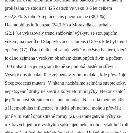
prokázána ve studii na 425 dětech ve věku 3-6 let celkem
v 62,8 %. Z toho Streptococcus pneumoniae (38,1 %),
Haemophilus influenzae (24,9 %) a Moraxella catarrhalis
(22,1 %) vykazovaly trend snižování výskytu se stoupajícím
věkem, na rozdíl od Staphylococcus aureus (16 %), kde byl trend
opačný (17). Ústní dutina obsahuje velké množství bakterií, které
je dáno zejména vysokým obsahem dostupných živin a počtem
100 miliard na jeden gram tkáně se podobá tlustému střevu.
Vysoký obsah bakterií je zejména v zubním plaku, kde převažuje
Streptococcus mutans. V hltanu nacházíme zejména streptokoky,
nepatogenní druhy neisserií a koryneformní tyčky. Nekonstantní
je přítomnost Streptococcus pneumoniae, Neisseria meningitidis
a Haemophilus influenzae, u nichž při nemoci mohou převážit
plně virulentní opouzdřené formy (2). Gramnegativní tyčky se
u zdravých jedinců vyskytují spíše ojediněle, mohou však hrát roli
při porušení fyziologických funkcí sliznice. Uplatňují se zejména