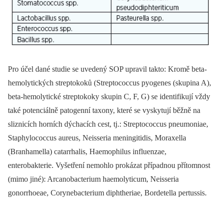
Pro účel dané studie se uvedený SOP upravil takto: Kromě beta-
hemolytických streptokoků (Streptococcus pyogenes (skupina A),
beta-hemolytické streptokoky skupin C, F, G) se identifikují vždy
také potenciálně patogenní taxony, které se vyskytují běžně na
sliznicích horních dýchacích cest, tj.: Streptococcus pneumoniae,
Staphylococcus aureus, Neisseria meningitidis, Moraxella
(Branhamella) catarrhalis, Haemophilus influenzae,
enterobakterie. Vyšetření nemohlo prokázat případnou přítomnost
(mimo jiné): Arcanobacterium haemolyticum, Neisseria
gonorrhoeae, Corynebacterium diphtheriae, Bordetella pertussis.