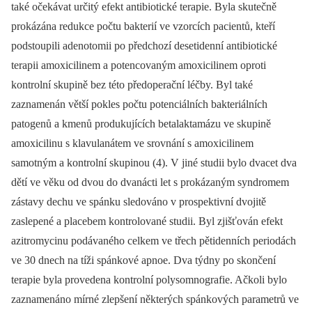
také očekávat určitý efekt antibiotické terapie. Byla skutečně
prokázána redukce počtu bakterií ve vzorcích pacientů, kteří
podstoupili adenotomii po předchozí desetidenní antibiotické
terapii amoxicilinem a potencovaným amoxicilinem oproti
kontrolní skupině bez této předoperační léčby. Byl také
zaznamenán větší pokles počtu potenciálních bakteriálních
patogenů a kmenů produkujících betalaktamázu ve skupině
amoxicilinu s klavulanátem ve srovnání s amoxicilinem
samotným a kontrolní skupinou (4). V jiné studii bylo dvacet dva
dětí ve věku od dvou do dvanácti let s prokázaným syndromem
zástavy dechu ve spánku sledováno v prospektivní dvojitě
zaslepené a placebem kontrolované studii. Byl zjišťován efekt
azitromycinu podávaného celkem ve třech pětidenních periodách
ve 30 dnech na tíži spánkové apnoe. Dva týdny po skončení
terapie byla provedena kontrolní polysomnografie. Ačkoli bylo
zaznamenáno mírné zlepšení některých spánkových parametrů ve