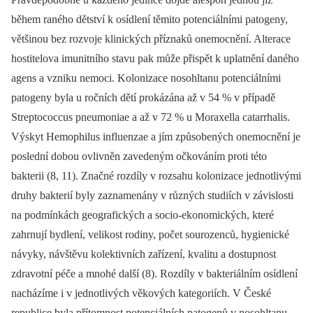
během raného dětství k osídlení těmito potenciálními patogeny,
většinou bez rozvoje klinických příznaků onemocnění. Alterace
hostitelova imunitního stavu pak může přispět k uplatnění daného
agens a vzniku nemoci. Kolonizace nosohltanu potenciálními
patogeny byla u ročních dětí prokázána až v 54 % v případě
Streptococcus pneumoniae a až v 72 % u Moraxella catarrhalis.
Výskyt Hemophilus influenzae a jím způsobených onemocnění je
poslední dobou ovlivněn zavedeným očkováním proti této
bakterii (8, 11). Značné rozdíly v rozsahu kolonizace jednotlivými
druhy bakterií byly zaznamenány v různých studiích v závislosti
na podmínkách geografických a socio-ekonomických, které
zahrnují bydlení, velikost rodiny, počet sourozenců, hygienické
návyky, návštěvu kolektivních zařízení, kvalitu a dostupnost
zdravotní péče a mnohé další (8). Rozdíly v bakteriálním osídlení
nacházíme i v jednotlivých věkových kategoriích. V České
republice byla přítomnost potenciálních patogenů v nosohltanu