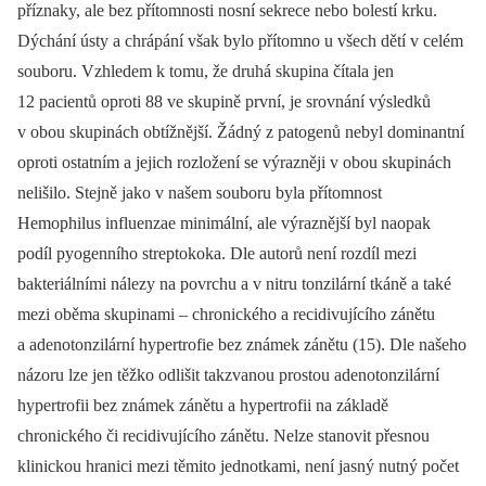
příznaky, ale bez přítomnosti nosní sekrece nebo bolestí krku.
Dýchání ústy a chrápání však bylo přítomno u všech dětí v celém
souboru. Vzhledem k tomu, že druhá skupina čítala jen
12 pacientů oproti 88 ve skupině první, je srovnání výsledků
v obou skupinách obtížnější. Žádný z patogenů nebyl dominantní
oproti ostatním a jejich rozložení se výrazněji v obou skupinách
nelišilo. Stejně jako v našem souboru byla přítomnost
Hemophilus influenzae minimální, ale výraznější byl naopak
podíl pyogenního streptokoka. Dle autorů není rozdíl mezi
bakteriálními nálezy na povrchu a v nitru tonzilární tkáně a také
mezi oběma skupinami –⁠ chronického a recidivujícího zánětu
a adenotonzilární hypertrofie bez známek zánětu (15). Dle našeho
názoru lze jen těžko odlišit takzvanou prostou adenotonzilární
hypertrofii bez známek zánětu a hypertrofii na základě
chronického či recidivujícího zánětu. Nelze stanovit přesnou
klinickou hranici mezi těmito jednotkami, není jasný nutný počet