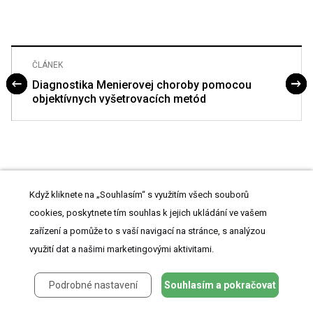
ČLÁNEK
Diagnostika Menierovej choroby pomocou
objektívnych vyšetrovacích metód
Když kliknete na „Souhlasím“ s využitím všech souborů
cookies, poskytnete tím souhlas k jejich ukládání ve vašem
zařízení a pomůže to s vaší navigací na stránce, s analýzou
ČLÁNEK VYŠEL V ČASOPISE
využití dat a našimi marketingovými aktivitami.
Otorinolaryngologie a foniatrie
Podrobné nastavení
Souhlasím a pokračovat
2016