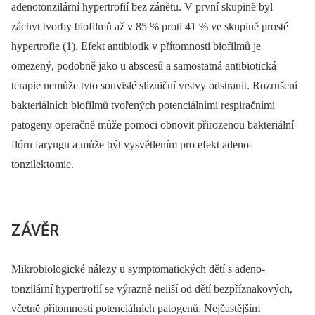
adenotonzilární hypertrofií bez zánětu. V první skupině byl
záchyt tvorby biofilmů až v 85 % proti 41 % ve skupině prosté
hypertrofie (1). Efekt antibiotik v přítomnosti biofilmů je
omezený, podobně jako u abscesů a samostatná antibiotická
terapie nemůže tyto souvislé slizniční vrstvy odstranit. Rozrušení
bakteriálních biofilmů tvořených potenciálními respiračními
patogeny operačně může pomoci obnovit přirozenou bakteriální
flóru faryngu a může být vysvětlením pro efekt adeno-
tonzilektomie.
ZÁVĚR
Mikrobiologické nálezy u symptomatických dětí s adeno-
tonzilární hypertrofií se výrazně neliší od dětí bezpříznakových,
včetně přítomnosti potenciálních patogenů. Nejčastějším