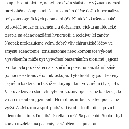
skupině s antibiotiky, nebyl prokázán statisticky významný rozdíl
mezi oběma skupinami. Jen u jednoho dítěte došlo k normalizaci
polysomnografických parametrů (6). Klinická zkušenost také
odpovídá pouze omezenému a dočasnému efektu antibiotické
terapie na adenotonzilární hypertrofii a recidivující záněty.
Naopak prokazujeme velmi dobrý vliv chirurgické léčby ve
smyslu adenotomie, tonzilektomie nebo kombinace výkonů.
Vysvětlením může být vytvoření bakteriálních biofilmů, jejichž
tvorba byla prokázána na slizničním povrchu tonzilární tkáně
pomocí elektronového mikroskopu. Tyto biofilmy jsou tvořeny
stejnými bakteriemi běžně ve faryngu kultivovanými (1, 7, 14).
V provedených studiích byly prokázány opět stejné bakterie jako
v našem souboru, jen podíl Hemofilus influenzae byl podstatně
vyšší. Al-Mazrou a spol. prokázali tvorbu biofilmů na povrchu
adenoidní a tonzilární tkáně celkem u 61 % pacientů. Soubor byl
znovu rozdělen na pacienty se zánětem a s prostou