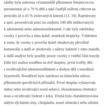
záněty byla nalezena významnější přítomnost Streptococcus
pneumoniae až u 70 % dětí a také častější snížená citlivost na
penicilin až u 45 % izolovaných kmenů (13, 16). Rajeshwary
a spol. prezentovali práci na souboru 100 dětí indikovaných
k adenotomii nebo adenotonzilektomii. I zde byly odebírány
vzorky z povrchu a nitra tkáně, tentokrát biopticky. Vzhledem
k tomu, že vzorky z povrchu tkáně obsahovaly převážně
komenzály a další se shodovaly s nálezy bakterií v nitru mandle,
k další analýze byly použity pouze vzorky z vnitřní části tonzily.
Dále byl soubor rozdělen na dvě skupiny, první tvořily děti
s recidivujícími adenotonzilitidami a druhou děti s tonzilární
hypertrofií. Rozdělení bylo založeno na klinickém nálezu
přítomnosti specifických příznaků. První skupina vykazovala
stálou nebo recidivující nosní sekreci, oboustrannou obstrukci
nosu a recidivující bolesti v krku. Druhá byla charakterizována
stálým dýcháním ústy, chrápáním, nosní obstrukcí nebo ušními