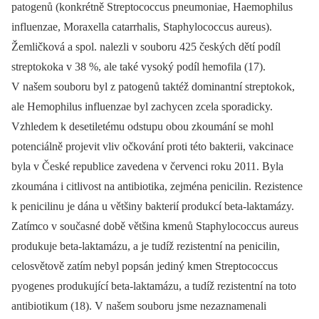
patogenů (konkrétně Streptococcus pneumoniae, Haemophilus
influenzae, Moraxella catarrhalis, Staphylococcus aureus).
Žemličková a spol. nalezli v souboru 425 českých dětí podíl
streptokoka v 38 %, ale také vysoký podíl hemofila (17).
V našem souboru byl z patogenů taktéž dominantní streptokok,
ale Hemophilus influenzae byl zachycen zcela sporadicky.
Vzhledem k desetiletému odstupu obou zkoumání se mohl
potenciálně projevit vliv očkování proti této bakterii, vakcinace
byla v České republice zavedena v červenci roku 2011. Byla
zkoumána i citlivost na antibiotika, zejména penicilin. Rezistence
k penicilinu je dána u většiny bakterií produkcí beta-laktamázy.
Zatímco v současné době většina kmenů Staphylococcus aureus
produkuje beta‑laktamázu, a je tudíž rezistentní na penicilin,
celosvětově zatím nebyl popsán jediný kmen Streptococcus
pyogenes produkující beta-laktamázu, a tudíž rezistentní na toto
antibiotikum (18). V našem souboru jsme nezaznamenali