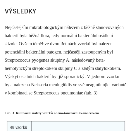
VÝSLEDKY
Nejčastějším mikrobiologickým nálezem z běžně stanovovaných
bakterií byla běžná flora, tedy normální bakteriální osídlení
sliznic. Ovšem téměř ve dvou třetinách vzorků byl nalezen
potenciální bakteriální patogen, nejčastěji zastoupeným byl
Streptococcus pyogenes skupiny A, následovaný beta-
hemolytickým streptokokem skupiny C a zlatým stafylokokem.
Výskyt ostatních bakterií byl již sporadický. V jednom vzorku
byla nalezena Neisseria meningitidis ve své neaglutinující variantě
v kombinaci se Streptococcus pneumoniae (tab. 3).
Tab. 3. Kultivační nálezy vzorků adeno-tonzilární tkáně celkem.