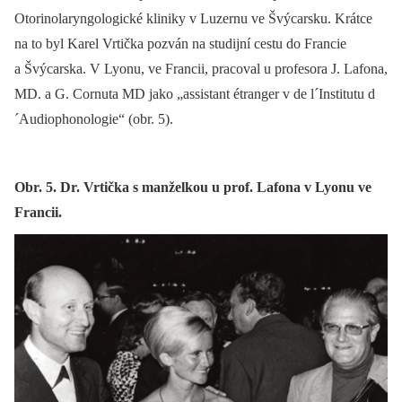
Otorinolaryngologické kliniky v Luzernu ve Švýcarsku. Krátce
na to byl Karel Vrtička pozván na studijní cestu do Francie
a Švýcarska. V Lyonu, ve Francii, pracoval u profesora J. Lafona,
MD. a G. Cornuta MD jako „assistant étranger v de l´Institutu d
´Audiophonologie“ (obr. 5).
Obr. 5. Dr. Vrtička s manželkou u prof. Lafona v Lyonu ve
Francii.