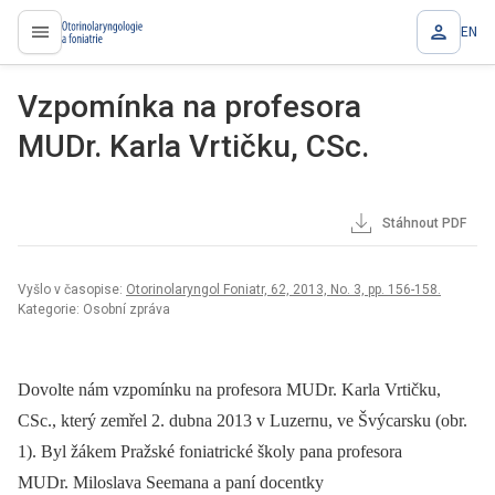
EN
proLékaře.cz
Vzpomínka na profesora
MUDr. Karla Vrtičku, CSc.
Stáhnout PDF
Vyšlo v časopise:
Otorinolaryngol Foniatr, 62, 2013, No. 3, pp. 156-158.
Kategorie: Osobní zpráva
Dovolte nám vzpomínku na profesora MUDr. Karla Vrtičku,
CSc., který zemřel 2. dubna 2013 v Luzernu, ve Švýcarsku (obr.
1). Byl žákem Pražské foniatrické školy pana profesora
MUDr. Miloslava Seemana a paní docentky