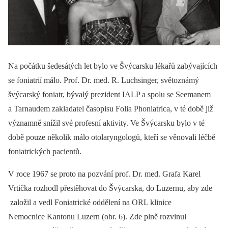
Na počátku šedesátých let bylo ve Švýcarsku lékařů zabývajících
se foniatrií málo. Prof. Dr. med. R. Luchsinger, světoznámý
švýcarský foniatr, bývalý prezident IALP a spolu se Seemanem
a Tarnaudem zakladatel časopisu Folia Phoniatrica, v té době již
významně snížil své profesní aktivity. Ve Švýcarsku bylo v té
době pouze několik málo otolaryngologů, kteří se věnovali léčbě
foniatrických pacientů.
V roce 1967 se proto na pozvání prof. Dr. med. Grafa Karel
Vrtička rozhodl přestěhovat do Švýcarska, do Luzernu, aby zde
založil a vedl Foniatrické oddělení na ORL klinice
Nemocnice Kantonu Luzern (obr. 6). Zde plně rozvinul