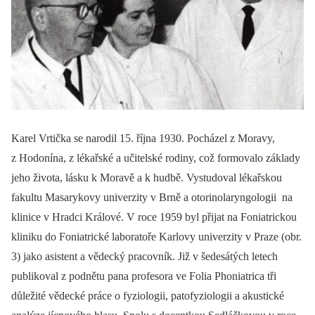
Karel Vrtička se narodil 15. října 1930. Pocházel z Moravy,
z Hodonína, z lékařské a učitelské rodiny, což formovalo základy
jeho života, lásku k Moravě a k hudbě. Vystudoval lékařskou
fakultu Masarykovy univerzity v Brně a otorinolaryngologii na
klinice v Hradci Králové. V roce 1959 byl přijat na Foniatrickou
kliniku do Foniatrické laboratoře Karlovy univerzity v Praze (obr.
3) jako asistent a vědecký pracovník. Již v šedesátých letech
publikoval z podnětu pana profesora ve Folia Phoniatrica tři
důležité vědecké práce o fyziologii, patofyziologii a akustické