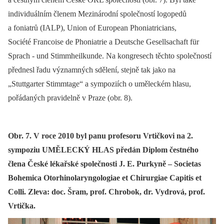
individuálním členem Mezinárodní společností ­logopedů
a foniatrů (IALP), Union of European Phoniatricians,
Société Francoise de Phoniatrie a Deutsche Gesellsachaft für
Sprach -⁠ und Stimmheilkunde. Na kongresech těchto společností
přednesl řadu významných sdělení, stejně tak jako na
„Stuttgarter Stimmtage“ a sympo­ziích o uměleckém hlasu,
pořádaných pravidelně v Praze (obr. 8).
Obr. 7. V roce 2010 byl panu profesoru Vrtičkovi na 2.
sympoziu UMĚLECKÝ HLAS předán Diplom čestného
člena České lékařské společnosti J. E. Purkyně – Societas
Bohemica Otorhinolaryngologiae et Chirurgiae Capitis et
Colli. Zleva: doc. Šram, prof. Chrobok, dr. Vydrová, prof.
Vrtička.