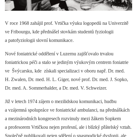
V roce 1968 zahájil prof. Vrtička výuku logopedů na Univerzitě
ve Fribourgu, kde přednášel stovkám studentů fyziologii
a patofyziologii slovní komunikace.
Nové foniatrické oddělení v Luzernu zajišťovalo trvalou
foniatrickou péči a stalo se jediným výukovým centrem foniatrie
ve Švýcarsku, kde získali specializaci v oboru např. Dr. med.
H. Zwalen, Dr. med. H. L. Giger, nové prof. Dr. med. J. Sopko,
Dr. med. A. Sommerhalder, a Dr. med. V. Schweizer.
Již v letech 1974 zájem o mezilidskou komunikaci, hudbu
a vzájemná spolupráce ve foniatrické ambulanci, na přednáškách
a mezinárodních kongresech rozvinuly mezi žákem Sopkem
a profesorem Vrtičkou nejen profesní, ale i blízký přátelský vztah.
Společně publikovali nejen sdělení o spasmodické dysfonii, ale