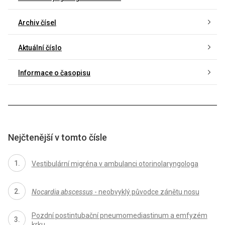
Archiv čísel
Aktuální číslo
Informace o časopisu
Nejčtenější v tomto čísle
Vestibulární migréna v ambulanci otorinolaryngologa
Nocardia abscessus
- neobvyklý původce zánětu nosu
Pozdní postintubační pneumomediastinum a emfyzém
krku