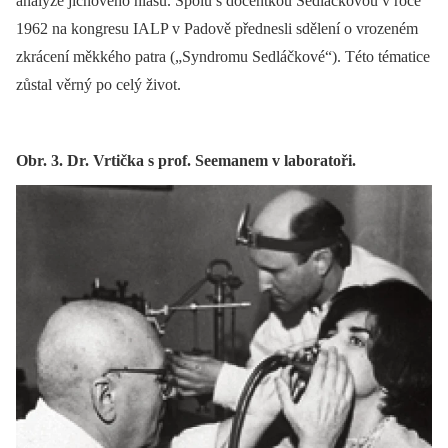
analýze jícnového hlasu. Spolu s docentkou Sedláčkovou v roce
1962 na kongresu IALP v Padově přednesli sdělení o vrozeném
zkrácení měkkého patra („Syndromu Sedláčkové“). Této tématice
zůstal věrný po celý život.
Obr. 3. Dr. Vrtička s prof. Seemanem v laboratoři.