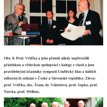
Obr. 8. Prof. Vrtička a jeho přátelé nikdy nepřerušili
přátelskou a vědeckou spolupráci s kolegy z vlasti a jsou
pravidelnými účastníky sympozií Umělecký hlas a dalších
odborných setkání v České a Slovenské republice. Zleva:
prof. Vrtička, doc. Šram, dr. Valentová, prof. Sopko, prof.
Nawka, prof. Wellens.