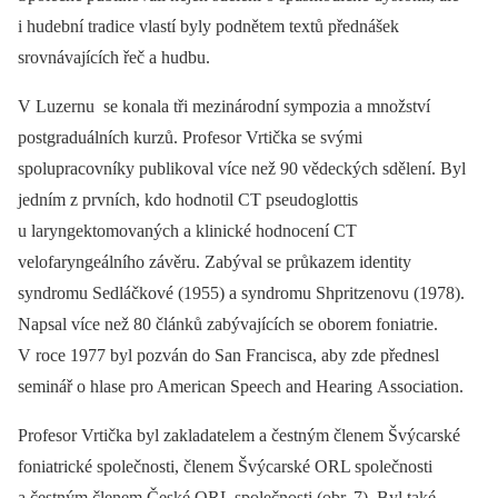
i hudební tradice vlastí byly podnětem textů přednášek
srovnávajících řeč a hudbu.
V Luzernu se konala tři mezinárodní sympozia a množství
postgraduálních kurzů. Profesor Vrtička se svými
spolupracovníky publikoval více než 90 vědeckých sdělení. Byl
jedním z prvních, kdo hodnotil CT pseudoglottis
u laryngektomovaných a klinické hodnocení CT
velofaryngeálního závěru. Zabýval se průkazem identity
syndromu Sedláčkové (1955) a syndromu Shpritzenovu (1978).
Napsal více než 80 článků zabývajících se oborem foniatrie.
V roce 1977 byl pozván do San Francisca, aby zde přednesl
seminář o hlase pro American Speech and Hearing Association.
Profesor Vrtička byl zakladatelem a čestným členem Švýcarské
foniatrické společnosti, členem Švýcarské ORL společnosti
a čestným členem České ORL společnosti (obr. 7). Byl také