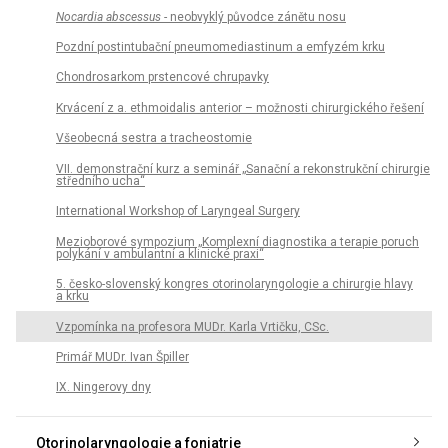
Nocardia abscessus
- neobvyklý původce zánětu nosu
Pozdní postintubační pneumomediastinum a emfyzém krku
Chondrosarkom prstencové chrupavky
Krvácení z a. ethmoidalis anterior – možnosti chirurgického řešení
Všeobecná sestra a tracheostomie
VII. demonstrační kurz a seminář „Sanační a rekonstrukční chirurgie
středního ucha“
International Workshop of Laryngeal Surgery
Mezioborové sympozium „Komplexní diagnostika a terapie poruch
polykání v ambulantní a klinické praxi“
5. česko-slovenský kongres otorinolaryngologie a chirurgie hlavy
a krku
Vzpomínka na profesora MUDr. Karla Vrtičku, CSc.
Primář MUDr. Ivan Špiller
IX. Ningerovy dny
Otorinolaryngologie a foniatrie