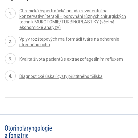
Chronická hypertrofická rinitida rezistentní na
konzervativní terapii – porovnání různých chirurgických
technik MUKOTOMIE/TURBINOPLASTIKY (včetně
ekonomické analýzy)
Vplyv rozštepových malformácií tváre na ochorenie
stredného ucha
Kvalita života pacientů s extraezofageálním refluxem
Diagnostické úskalí cysty příštítného tělíska
proLékaře.cz