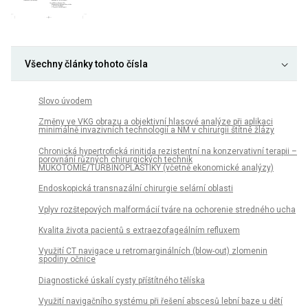
Všechny články tohoto čísla
Slovo úvodem
Změny ve VKG obrazu a objektivní hlasové analýze při aplikaci
minimálně invazivních technologií a NM v chirurgii štítné žlázy
Chronická hypertrofická rinitida rezistentní na konzervativní terapii –
porovnání různých chirurgických technik
MUKOTOMIE/TURBINOPLASTIKY (včetně ekonomické analýzy)
Endoskopická transnazální chirurgie selární oblasti
Vplyv rozštepových malformácií tváre na ochorenie stredného ucha
Kvalita života pacientů s extraezofageálním refluxem
Využití CT navigace u retromarginálních (blow-out) zlomenin
spodiny očnice
Diagnostické úskalí cysty příštítného tělíska
Využití navigačního systému při řešení abscesů lební baze u dětí