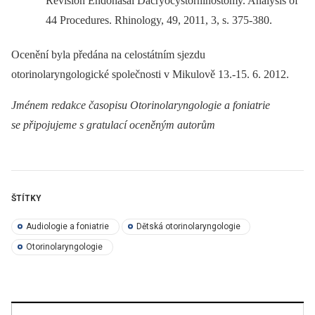
Revision Endonasal Dacryocystorhinostomy. Analysis of
44 Procedures. Rhinology, 49, 2011, 3, s. 375-380.
Ocenění byla předána na celostátním sjezdu
otorinolaryngologické společnosti v Mikulově 13.-15. 6. 2012.
Jménem redakce časopisu Otorinolaryngologie a foniatrie
se připojujeme s gratulací oceněným autorům
ŠTÍTKY
Audiologie a foniatrie
Dětská otorinolaryngologie
Otorinolaryngologie