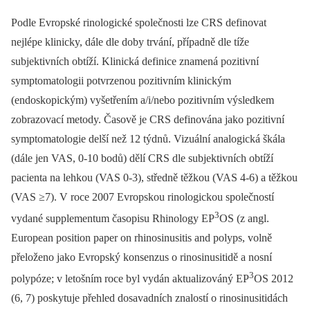
Podle Evropské rinologické společnosti lze CRS definovat
nejlépe klinicky, dále dle doby trvání, případně dle tíže
subjektivních obtíží. Klinická definice znamená pozitivní
symptomatologii potvrzenou pozitivním klinickým
(endoskopickým) vyšetřením a/i/nebo pozitivním výsledkem
zobrazovací metody. Časově je CRS definována jako pozitivní
symptomatologie delší než 12 týdnů. Vizuální analogická škála
(dále jen VAS, 0-10 bodů) dělí CRS dle subjektivních obtíží
pacienta na lehkou (VAS 0-3), středně těžkou (VAS 4-6) a těžkou
(VAS ≥7). V roce 2007 Evropskou rinologickou společností
3
vydané supplementum časopisu Rhinology EP
OS (z angl.
European position paper on rhinosinusitis and polyps, volně
přeloženo jako Evropský konsenzus o rinosinusitidě a nosní
3
polypóze; v letošním roce byl vydán aktualizováný EP
OS 2012
(6, 7) poskytuje přehled dosavadních znalostí o rinosinusitidách