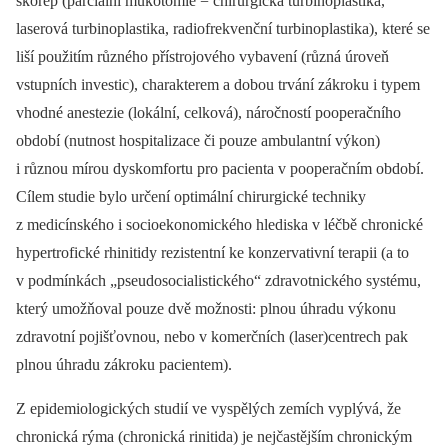
skořep (parciální mukotomie = chirurgická turbinoplastika,
laserová turbinoplastika, radiofrekvenční turbinoplastika), které se
liší použitím různého přístrojového vybavení (různá úroveň
vstupních investic), charakterem a dobou trvání zákroku i typem
vhodné anestezie (lokální, celková), náročností pooperačního
období (nutnost hospitalizace či pouze ambulantní výkon)
i různou mírou dyskomfortu pro pacienta v pooperačním období.
Cílem studie bylo určení optimální chirurgické techniky
z medicínského i socioekonomického hlediska v léčbě chronické
hypertrofické rhinitidy rezistentní ke konzervativní terapii (a to
v podmínkách „pseudosocialistického“ zdravotnického systému,
který umožňoval pouze dvě možnosti: plnou úhradu výkonu
zdravotní pojišťovnou, nebo v komerčních (laser)centrech pak
plnou úhradu zákroku pacientem).
Z epidemiologických studií ve vyspělých zemích vyplývá, že
chronická rýma (chronická rinitida) je nejčastějším chronickým