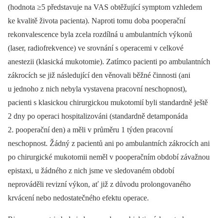
(hodnota ≥5 představuje na VAS obtěžující symptom vzhledem
ke kvalitě života pacienta). Naproti tomu doba pooperační
rekonvalescence byla zcela rozdílná u ambulantních výkonů
(laser, radiofrekvence) ve srovnání s operacemi v celkové
anestezii (klasická mukotomie). Zatímco pacienti po ambulantních
zákrocích se již následující den věnovali běžné činnosti (ani
u jednoho z nich nebyla vystavena pracovní neschopnost),
pacienti s klasickou chirurgickou mukotomií byli standardně ještě
2 dny po operaci hospitalizováni (standardně detamponáda
2. pooperační den) a měli v průměru 1 týden pracovní
neschopnost. Žádný z pacientů ani po ambulantních zákrocích ani
po chirurgické mukotomii neměl v pooperačním období závažnou
epistaxi, u žádného z nich jsme ve sledovaném období
neprováděli revizní výkon, ať již z důvodu prolongovaného
krvácení nebo nedostatečného efektu operace.