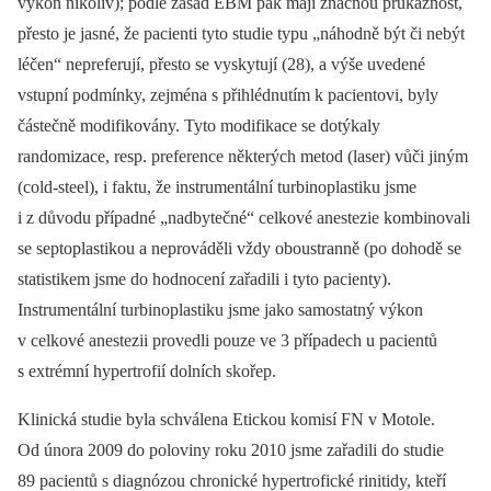
výkon nikoliv); podle zásad EBM pak mají značnou průkaznost,
přesto je jasné, že pacienti tyto studie typu „náhodně být či nebýt
léčen“ nepreferují, přesto se vyskytují (28), a výše uvedené
vstupní podmínky, zejména s přihlédnutím k pacientovi, byly
částečně modifikovány. Tyto modifikace se dotýkaly
randomizace, resp. preference některých metod (laser) vůči jiným
(cold-steel), i faktu, že instrumentální turbinoplastiku jsme
i z důvodu případné „nadbytečné“ celkové anestezie kombinovali
se septoplastikou a neprováděli vždy oboustranně (po dohodě se
statistikem jsme do hodnocení zařadili i tyto pacienty).
Instrumentální turbinoplastiku jsme jako samostatný výkon
v celkové anestezii provedli pouze ve 3 případech u pacientů
s extrémní hypertrofií dolních skořep.
Klinická studie byla schválena Etickou komisí FN v Motole.
Od února 2009 do poloviny roku 2010 jsme zařadili do studie
89 pacientů s diagnózou chronické hypertrofické rinitidy, kteří