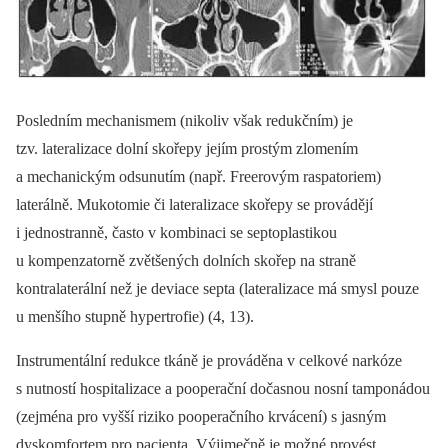
Posledním mechanismem (nikoliv však redukčním) je
tzv. lateralizace dolní skořepy jejím prostým zlomením
a mechanickým odsunutím (např. Freerovým raspatoriem)
laterálně. Mukotomie či lateralizace skořepy se provádějí
i jednostranně, často v kombinaci se septoplastikou
u kompenzatorně zvětšených dolních skořep na straně
kontralaterální než je deviace septa (lateralizace má smysl pouze
u menšího stupně hypertrofie) (4, 13).
Instrumentální redukce tkáně je prováděna v celkové narkóze
s nutností hospitalizace a pooperační dočasnou nosní tamponádou
(zejména pro vyšší riziko pooperačního krvácení) s jasným
dyskomfortem pro pacienta. Výjimečně je možné provést