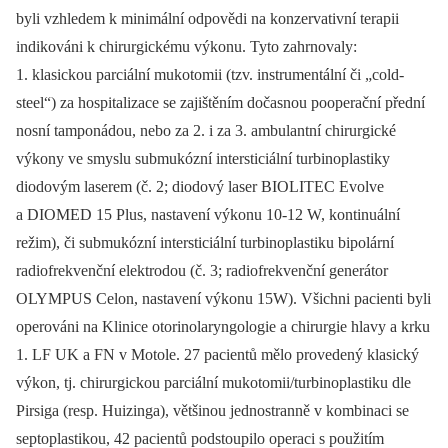
byli vzhledem k minimální odpovědi na konzervativní terapii
indikováni k chirurgickému výkonu. Tyto zahrnovaly:
1. klasickou parciální mukotomii (tzv. instrumentální či „cold-
steel“) za hospitalizace se zajištěním dočasnou pooperační přední
nosní tamponádou, nebo za 2. i za 3. ambulantní chirurgické
výkony ve smyslu submukózní intersticiální turbinoplastiky
diodovým laserem (č. 2; diodový laser BIOLITEC Evolve
a DIOMED 15 Plus, nastavení výkonu 10-12 W, kontinuální
režim), či submukózní intersticiální turbinoplastiku bipolární
radiofrekvenční elektrodou (č. 3; radiofrekvenční generátor
OLYMPUS Celon, nastavení výkonu 15W). Všichni pacienti byli
operováni na Klinice otorinolaryngologie a chirurgie hlavy a krku
1. LF UK a FN v Motole. 27 pacientů mělo provedený klasický
výkon, tj. chirurgickou parciální mukotomii/turbinoplastiku dle
Pirsiga (resp. Huizinga), většinou jednostranně v kombinaci se
septoplastikou, 42 pacientů podstoupilo operaci s použitím