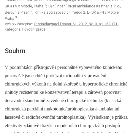
Působiště autorů: Klinika otorinolaryngologie a chirurgie hlavy a krku 1. LF
1
UK a FN v Motole, Praha
; Ušní, nosní, krční ambulance Kastner, s. r. o.,
2
Beroun a Plzeň
; Klinika zobrazovacích metod 2. LF UK a FN v Motole,
3
Praha
Vyšlo v časopise:
Otorinolaryngol Foniatr, 61, 2012, No. 3, pp. 162-171.
Kategorie: Původní práce
Souhrn
V podmínkách přístrojově i personálně vybaveného klinického
pracoviště jsme chtěli prokázat racionalitu v provádění
chirurgických výkonů na dolní skořepě u hypertrofické chronické
rinitidy rezistentní ke konzervativní terapii a zároveň porovnat
dosavadní standardně zavedené chirurgické techniky (klasická
chirurgická parciální mukotomie/turbinoplastika a ambulantní
laserová či radiofrekvenční turbinoplastika). Výsledkem je průkaz
efektivity zdánlivě dražších moderních chirurgických postupů