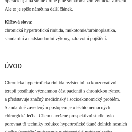
operacích) a na straně druhé plně soukromá zdravotnická zařízení.
Ale to je spíše námět na další článek.
Klíčová slova:
chronická hypertrofická rinitida, mukotomie/turbinoplastika,
standardní a nadstandardní výkony, zdravotní pojištění.
ÚVOD
Chronická hypertrofická rinitida rezistentní na konzervativní
terapii postihuje významnou část pacientů s chronickou rýmou
a představuje značný medicínský i socioekonomický problém.
Standardně zavedeným postupem je u těchto nemocných
chirurgická léčba. Cílem navržené prospektivní studie bylo
porovnat tři techniky redukce hypertrofické tkáně dolních nosních