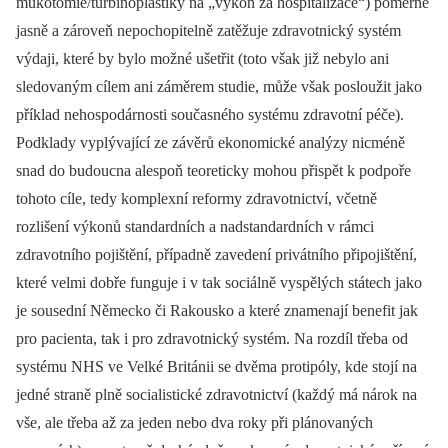
mukotomie/turbinoplastiky na „výkon za hospitalizace“) poměrně
jasně a zároveň nepochopitelně zatěžuje zdravotnický systém
výdaji, které by bylo možné ušetřit (toto však již nebylo ani
sledovaným cílem ani záměrem studie, může však posloužit jako
příklad nehospodárnosti současného systému zdravotní péče).
Podklady vyplývající ze závěrů ekonomické analýzy nicméně
snad do budoucna alespoň teoreticky mohou přispět k podpoře
tohoto cíle, tedy komplexní reformy zdravotnictví, včetně
rozlišení výkonů standardních a nadstandardních v rámci
zdravotního pojištění, případně zavedení privátního připojištění,
které velmi dobře funguje i v tak sociálně vyspělých státech jako
je sousední Německo či Rakousko a které znamenají benefit jak
pro pacienta, tak i pro zdravotnický systém. Na rozdíl třeba od
systému NHS ve Velké Británii se dvěma protipóly, kde stojí na
jedné straně plně socialistické zdravotnictví (každý má nárok na
vše, ale třeba až za jeden nebo dva roky při plánovaných