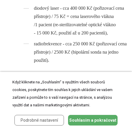
diodový laser -⁠ cca 400 000 Kč (pořizovací cena
přístroje) / 75 Kč = cena laserového vlákna
/1 pacient (re-sterilizovatelné optické vlákno
-⁠ 15 000 Kč, použití až u 200 pacientů),
radiofrekvence -⁠ cca 250 000 Kč (pořizovací cena
přístroje) / 2500 Kč (bipolární sonda na jedno
použití).
V rámci provedené modelové konstrukce bylo zjištěno, že metoda
Když kliknete na „Souhlasím“ s využitím všech souborů
A přináší nejvyšší náklady zdravotnického systému (resp. zisky
cookies, poskytnete tím souhlas k jejich ukládání ve vašem
poskytovatelů zdravotní péče) na léčbu jednoho pacienta.
zařízení a pomůže to s vaší navigací na stránce, s analýzou
Výhodou metody A oproti metodám B a C je absence prvotních
využití dat a našimi marketingovými aktivitami.
fixních nákladů ve formě operačních přístrojů.
Podrobné nastavení
Souhlasím a pokračovat
Metoda A je z medicínského hlediska také oproti metodám B a C
vzhledem k bolestivosti (nosní tamponáda alespoň 2 dny)