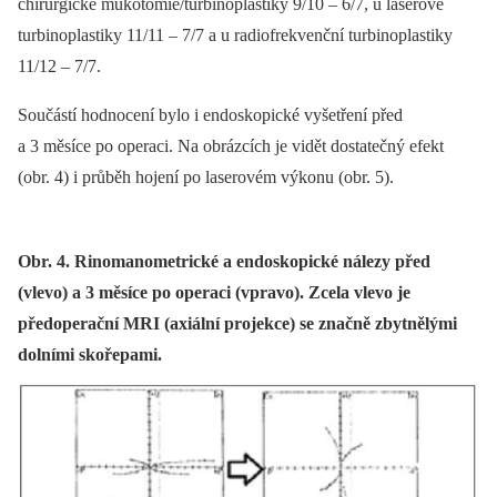
chirurgické mukotomie/turbinoplastiky 9/10 –⁠ 6/7, u laserové
turbinoplastiky 11/11 –⁠ 7/7 a u radiofrekvenční turbinoplastiky
11/12 –⁠ 7/7.
Součástí hodnocení bylo i endoskopické vyšetření před
a 3 měsíce po operaci. Na obrázcích je vidět dostatečný efekt
(obr. 4) i průběh hojení po laserovém výkonu (obr. 5).
Obr. 4. Rinomanometrické a endoskopické nálezy před
(vlevo) a 3 měsíce po operaci (vpravo). Zcela vlevo je
předoperační MRI (axiální projekce) se značně zbytnělými
dolními skořepami.