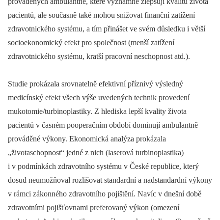
prováděných ambulantně, které významně zlepšují kvalitu života
pacientů, ale současně také mohou snižovat finanční zatížení
zdravotnického systému, a tím přinášet ve svém důsledku i větší
socioekonomický efekt pro společnost (menší zatížení
zdravotnického systému, kratší pracovní neschopnost atd.).
Studie prokázala srovnatelně efektivní příznivý výsledný
medicínský efekt všech výše uvedených technik provedení
mukotomie/turbinoplastiky. Z hlediska lepší kvality života
pacientů v časném pooperačním období dominují ambulantně
prováděné výkony. Ekonomická analýza prokázala
„životaschopnost“ jedné z nich (laserová turbinoplastika)
i v podmínkách zdravotního systému v České republice, který
dosud neumožňoval rozlišovat standardní a nadstandardní výkony
v rámci zákonného zdravotního pojištění. Navíc v dnešní době
zdravotními pojišťovnami preferovaný výkon (omezení