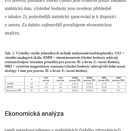
Pro potřeby publikace tohoto článku jsou uváděna pouze základní
statistická data, výsledné hodnoty jsou uvedeny přehledně
v tabulce 2); podrobnější statistické zpracování je k dispozici
u autora. Za daleko zajímavější považujeme ekonomickou
analýzu.
Tab. 2. Výsledky studie jednotlivých technik mukotomie/turbinoplastiky. VAS =
vizuální analogová škála; RMM = rinomanometrie (číselné hodnoty udávají
rezistenci/odpor/ nosnímu proudění pro pravou /R/ a levou /L/ nosní dutinu);
MRI = vyšetření magnetickou rezonancí (číselné hodnoty udávají šíři dolní nosní
skořepy v mm pro pravou /R/ a levou /L/ nosní dutinu).
Ekonomická analýza
(aneb pseudosocialismus v podmínkách českého zdravotnictví)