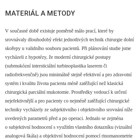
MATERIÁL A METODY
V současné době existuje poměrně málo prací, které by
srovnávaly dlouhodobý efekt jednotlivých technik chirurgie dolní
skořepy u validního souboru pacientů. Při plánování studie jsme
vycházeli z hypotézy, že moderní chirurgické postupy
(submukózní intersticiální turbinoplastika laserem či
radiofrekvenčně) jsou minimálně stejně efektivní a pro zdravotní
systém i kvalitu života pacienta méně zatěžující než klasická
chirurgická parciální mukotomie. Prostředky vedoucí k určení
nejefektivnější a pro pacienty co nejméně zatěžující chirurgické
techniky vycházely ze subjektivního i objektivního srovnání níže
uvedených parametrů před a po operaci. Jednalo se zejména
o subjektivní hodnocení s využitím vlastního dotazníku (vizuální
analogová škála) a objektivní hodnocení pomocí rinomanometrie