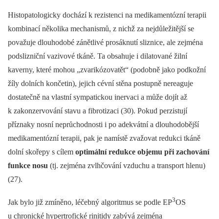
Histopatologicky dochází k rezistenci na medikamentózní terapii
kombinací několika mechanismů, z nichž za nejdůležitější se
považuje dlouhodobé zánětlivé prosáknutí sliznice, ale zejména
podslizniční vazivové tkáně. Ta obsahuje i dilatované žilní
kaverny, které mohou „zvarikózovatět“ (podobně jako podkožní
žíly dolních končetin), jejich cévní stěna postupně nereaguje
dostatečně na vlastní sympatickou inervaci a může dojít až
k zakonzervování stavu a fibrotizaci (30). Pokud perzistují
příznaky nosní neprůchodnosti i po adekvátní a dlouhodobější
medikamentózní terapii, pak je namístě zvažovat redukci tkáně
dolní skořepy s cílem
optimální redukce objemu při zachování
funkce nosu
(tj. zejména zvlhčování vzduchu a transport hlenu)
(27).
3
Jak bylo již zmíněno, léčebný algoritmus se podle EP
OS
u chronické hypertrofické rinitidy zabývá zejména