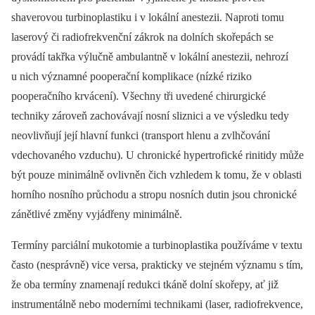
shaverovou turbinoplastiku i v lokální anestezii. Naproti tomu
laserový či radiofrekvenční zákrok na dolních skořepách se
provádí takřka výlučně ambulantně v lokální anestezii, nehrozí
u nich významné pooperační komplikace (nízké riziko
pooperačního krvácení). Všechny tři uvedené chirurgické
techniky zároveň zachovávají nosní sliznici a ve výsledku tedy
neovlivňují její hlavní funkci (transport hlenu a zvlhčování
vdechovaného vzduchu). U chronické hypertrofické rinitidy může
být pouze minimálně ovlivněn čich vzhledem k tomu, že v oblasti
horního nosního průchodu a stropu nosních dutin jsou chronické
zánětlivé změny vyjádřeny minimálně.
Termíny parciální mukotomie a turbinoplastika používáme v textu
často (nesprávně) vice versa, prakticky ve stejném významu s tím,
že oba termíny znamenají redukci tkáně dolní skořepy, ať již
instrumentálně nebo moderními technikami (laser, radiofrekvence,