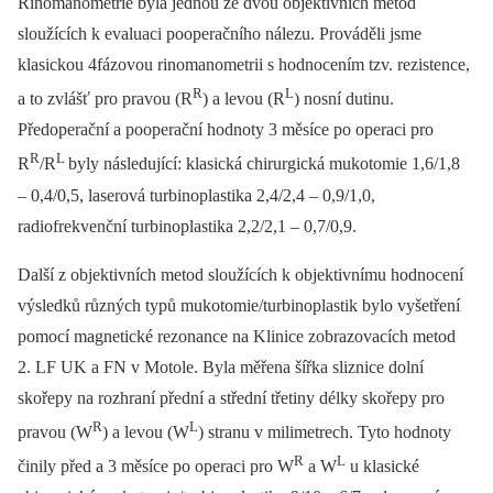
Rinomanometrie byla jednou ze dvou objektivních metod
sloužících k evaluaci pooperačního nálezu. Prováděli jsme
klasickou 4fázovou rinomanometrii s hodnocením tzv. rezistence,
R
L
a to zvlášť pro pravou (R
) a levou (R
) nosní dutinu.
Předoperační a pooperační hodnoty 3 měsíce po operaci pro
R
L
R
/R
byly následující: klasická chirurgická mukotomie 1,6/1,8
–⁠ 0,4/0,5, laserová turbinoplastika 2,4/2,4 –⁠ 0,9/1,0,
radiofrekvenční turbinoplastika 2,2/2,1 –⁠ 0,7/0,9.
Další z objektivních metod sloužících k objektivnímu hodnocení
výsledků různých typů mukotomie/turbinoplastik bylo vyšetření
pomocí magnetické rezonance na Klinice zobrazovacích metod
2. LF UK a FN v Motole. Byla měřena šířka sliznice dolní
skořepy na rozhraní přední a střední třetiny délky skořepy pro
R
L
pravou (W
) a levou (W
) stranu v milimetrech. Tyto hodnoty
R
L
činily před a 3 měsíce po operaci pro W
a W
u klasické