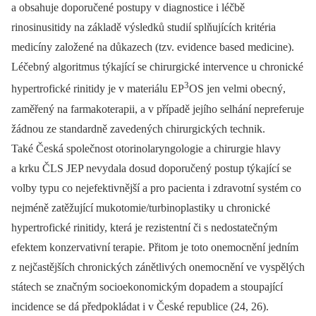
a obsahuje doporučené postupy v diagnostice i léčbě
rinosinusitidy na základě výsledků studií splňujících kritéria
medicíny založené na důkazech (tzv. evidence based medicine).
Léčebný algoritmus týkající se chirurgické intervence u chronické
3
hypertrofické rinitidy je v materiálu EP
OS jen velmi obecný,
zaměřený na farmakoterapii, a v případě jejího selhání nepreferuje
žádnou ze standardně zavedených chirurgických technik.
Také Česká společnost otorinolaryngologie a chirurgie hlavy
a krku ČLS JEP nevydala dosud doporučený postup týkající se
volby typu co nejefektivnější a pro pacienta i zdravotní systém co
nejméně zatěžující mukotomie/turbinoplastiky u chronické
hypertrofické rinitidy, která je rezistentní či s nedostatečným
efektem konzervativní terapie. Přitom je toto onemocnění jedním
z nejčastějších chronických zánětlivých onemocnění ve vyspělých
státech se značným socioekonomickým dopadem a stoupající
incidence se dá předpokládat i v České republice (24, 26).