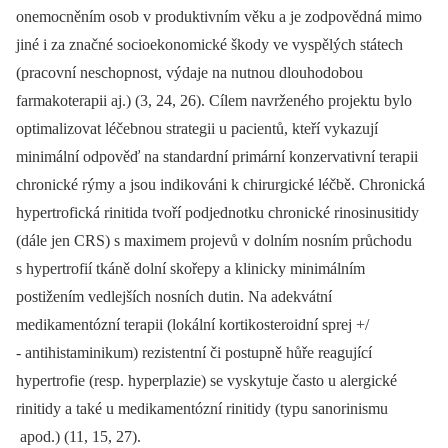
onemocněním osob v produktivním věku a je zodpovědná mimo
jiné i za značné socioekonomické škody ve vyspělých státech
(pracovní neschopnost, výdaje na nutnou dlouhodobou
farmakoterapii aj.) (3, 24, 26). Cílem navrženého projektu bylo
optimalizovat léčebnou strategii u pacientů, kteří vykazují
minimální odpověď na standardní primární konzervativní terapii
chronické rýmy a jsou indikováni k chirurgické léčbě. Chronická
hypertrofická rinitida tvoří podjednotku chronické rinosinusitidy
(dále jen CRS) s maximem projevů v dolním nosním průchodu
s hypertrofií tkáně dolní skořepy a klinicky minimálním
postižením vedlejších nosních dutin. Na adekvátní
medikamentózní terapii (lokální kortikosteroidní sprej +/
-⁠ antihistaminikum) rezistentní či postupně hůře reagující
hypertrofie (resp. hyperplazie) se vyskytuje často u alergické
rinitidy a také u medikamentózní rinitidy (typu sanorinismu
apod.) (11, 15, 27).