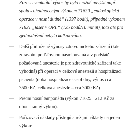
Pozn.: eventuální výnos by bylo možné navýšit např.
spolu -⁠ ohodnoceným výkonem 71639 „endoskopická
operace v nosní dutině“ (1397 bodů), případně výkonem
71821 „laser v ORL“ (125 bodů/10 minut), toto ale pro
zjednodušení nebylo kalkulováno.
Další přidružené výnosy zdravotnického zařízení (kde
zdravotní pojišťovnou nasmlouvaná a v podstatě
požadovaná anestezie je pro zdravotnické zařízení také
výhodná) při operaci v celkové anestezii a hospitalizaci
pacienta (doba hospitalizace cca 4 dny, výnos cca
3500 Kč, celková anestezie –⁠ cca 3000 Kč).
Přední nosní tamponáda (výkon 71625 -⁠ 212 Kč za
oboustranný výkon).
Pořizovací náklady přístrojů a režijní náklady na jeden
výkon: