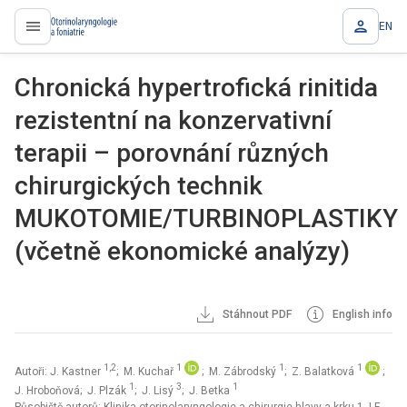
EN
proLékaře.cz
Chronická hypertrofická rinitida
rezistentní na konzervativní
terapii – porovnání různých
chirurgických technik
MUKOTOMIE/TURBINOPLASTIKY
(včetně ekonomické analýzy)
Stáhnout PDF
English info
1,2
1
1
1
Autoři: J. Kastner
; M. Kuchař
; M. Zábrodský
; Z. Balatková
;
1
3
1
J. Hroboňová; J. Plzák
; J. Lisý
; J. Betka