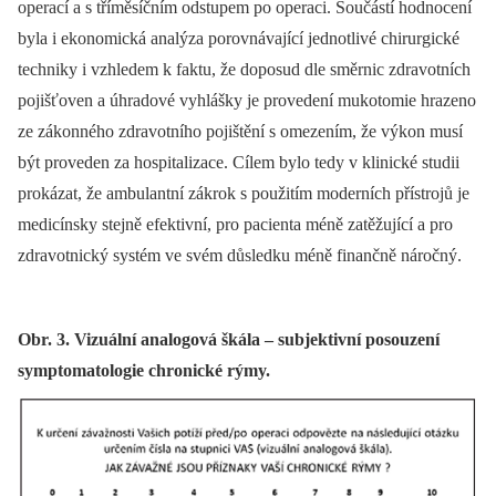
operací a s tříměsíčním odstupem po operaci. Součástí hodnocení
byla i ekonomická analýza porovnávající jednotlivé chirurgické
techniky i vzhledem k faktu, že doposud dle směrnic zdravotních
pojišťoven a úhradové vyhlášky je provedení mukotomie hrazeno
ze zákonného zdravotního pojištění s omezením, že výkon musí
být proveden za hospitalizace. Cílem bylo tedy v klinické studii
prokázat, že ambulantní zákrok s použitím moderních přístrojů je
medicínsky stejně efektivní, pro pacienta méně zatěžující a pro
zdravotnický systém ve svém důsledku méně finančně náročný.
Obr. 3. Vizuální analogová škála – subjektivní posouzení
symptomatologie chronické rýmy.