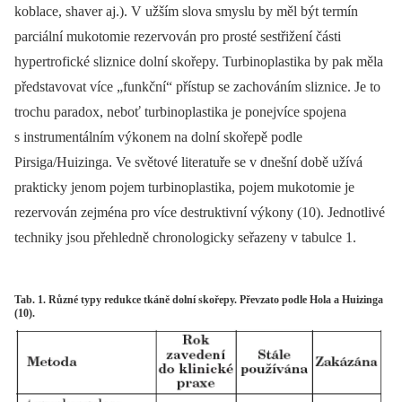
koblace, shaver aj.). V užším slova smyslu by měl být termín
parciální mukotomie rezervován pro prosté sestřižení části
hypertrofické sliznice dolní skořepy. Turbinoplastika by pak měla
představovat více „funkční“ přístup se zachováním sliznice. Je to
trochu paradox, neboť turbinoplastika je ponejvíce spojena
s instrumentálním výkonem na dolní skořepě podle
Pirsiga/Huizinga. Ve světové literatuře se v dnešní době užívá
prakticky jenom pojem turbinoplastika, pojem mukotomie je
rezervován zejména pro více destruktivní výkony (10). Jednotlivé
techniky jsou přehledně chronologicky seřazeny v tabulce 1.
Tab. 1. Různé typy redukce tkáně dolní skořepy. Převzato podle Hola a Huizinga
(10).