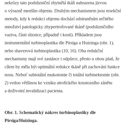
nekrózy tato podslizniční zbytnělá tkáň nahrazena jizvou
o výrazně menším objemu. Druhým mechanismem jsou resekční
metody, kdy k redukci objemu dochází odstraněním určitého
množství patologicky zhypertrofované tkáně (podslizničního
vaziva, části sliznice, případně i kosti). Příkladem jsou
instrumentální turbinoplastika dle Pirsiga a Huizinga (obr. 1),
nebo shaverová turbinoplastika (10, 16). Oba redukční
mechanismy mají své zastánce i odpůrce, přesto u obou platí, že
cílem by měla být optimální redukce tkáně při zachování funkce
nosu. Neboť subtotální mukotomie či totální turbinektomie (obr.
2) vedou většinou ke vzniku atrofického krustozního zánětu
a doživotní invalidizaci pacienta.
Obr. 1. Schematický nákres turbinoplastiky dle
Pirsiga/Huizinga.