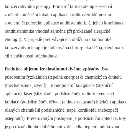
konzervativními postupy. Primární farmakoterapie sestává
z několikaměsíční lokální aplikace kortikosteroidů nosním
sprejem, či perorální aplikace antihistaminik, či jejich kombinace
(antihistaminika vhodná zejména při prokázané alergické
etiologii). V případě přetrvávajících obtíží po dlouhodobé
konzervativní terapii je indikována chirurgická léčba, která má za
cíl zlepšit nosní průchodnost.
Redukce objemu lze dosáhnout dvěma způsoby
. Buď
působením fyzikálních (tepelná energie) či chemických činitelů
(mechanismus jizvení) –⁠ monopolární koagulace (slizniční
aplikace), laser (slizničně i podslizničně), radiofrekvence či
koblace (podslizničně), dříve i (a dnes zakázaná) injekční aplikace
různých chemikálií podslizničně, např. kortikoidů (nebezpečí
oslepnutí!). Preferovaným postupem je podslizniční aplikace, kdy
je po různě dlouhé době hojení v důsledku teplem indukované