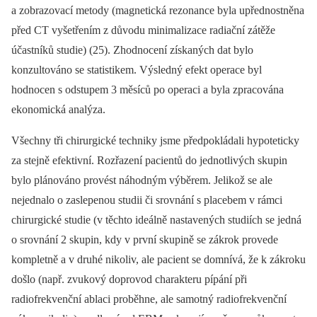
a zobrazovací metody (magnetická rezonance byla upřednostněna
před CT vyšetřením z důvodu minimalizace radiační zátěže
účastníků studie) (25). Zhodnocení získaných dat bylo
konzultováno se statistikem. Výsledný efekt operace byl
hodnocen s odstupem 3 měsíců po operaci a byla zpracována
ekonomická analýza.
Všechny tři chirurgické techniky jsme předpokládali hypoteticky
za stejně efektivní. Rozřazení pacientů do jednotlivých skupin
bylo plánováno provést náhodným výběrem. Jelikož se ale
nejednalo o zaslepenou studii či srovnání s placebem v rámci
chirurgické studie (v těchto ideálně nastavených studiích se jedná
o srovnání 2 skupin, kdy v první skupině se zákrok provede
kompletně a v druhé nikoliv, ale pacient se domnívá, že k zákroku
došlo (např. zvukový doprovod charakteru pípání při
radiofrekvenční ablaci proběhne, ale samotný radiofrekvenční