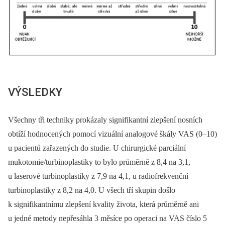
VÝSLEDKY
Všechny tři techniky prokázaly signifikantní zlepšení nosních
obtíží hodnocených pomocí vizuální analogové škály VAS (0–10)
u pacientů zařazených do studie. U chirurgické parciální
mukotomie/turbinoplastiky to bylo průměrně z 8,4 na 3,1,
u laserové turbinoplastiky z 7,9 na 4,1, u radiofrekvenční
turbinoplastiky z 8,2 na 4,0. U všech tří skupin došlo
k signifikantnímu zlepšení kvality života, která průměrně ani
u jedné metody nepřesáhla 3 měsíce po operaci na VAS číslo 5