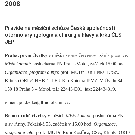
2008
Pravidelné měsíční schůze České společnosti
otorinolaryngologie a chirurgie hlavy a krku ČLS
JEP.
Praha: první čtvrtky
v měsíci kromě července -⁠ září a prosince.
Místo konání:
posluchárna FN Praha-Motol, začátek 15.00 hod.
Organizace, program a info:
prof. MUDr. Jan Betka, DrSc.,
Klinika ORL/CHHK 1. LF UK a Katedra IPVZ. V Úvalu 84,
150 18 Praha 5 –⁠ Motol, tel.: 224434301, fax: 224434319,
e-mail: jan.betka@lfmotol.cuni.cz.
Brno: druhé čtvrtky
v měsíci.
Místo konání:
posluchárna FN
u sv. Anny, Pekařská 53, začátek v 15.00 hod.
Organizace,
program a info:
prof. MUDr. Rom Kostřica, CSc., Klinika ORL/