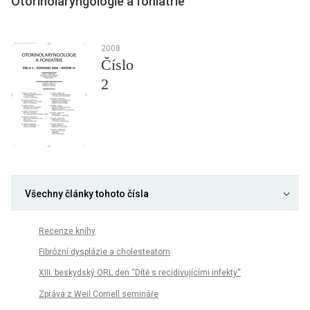
Otorinolaryngologie a foniatrie
2008
Číslo
2
Všechny články tohoto čísla
Recenze knihy
Fibrózní dysplázie a cholesteatom
XIII. beskydský ORL den “Dítě s recidivujícími infekty“
Zpráva z Weil Cornell semináře