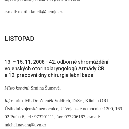
e-mail: martin.kracik@nemjc.cz.
LISTOPAD
13. –⁠ 15. 11. 2008 -⁠ 42. odborné shromáždění
vojenských otorinolaryngologů Armády ČR
a 12. pracovní dny chirurgie lební baze
Místo konání:
Srní na Šumavě.
Info:
prim. MUDr. Zdeněk Voldřich, DrSc., Klinika ORL
Ústřední vojenské nemocnice, U Vojenské nemocnice 1200, 169
02 Praha 6, tel.: 973201111, fax: 973206167, e-mail:
michal.navara@uvn.cz.