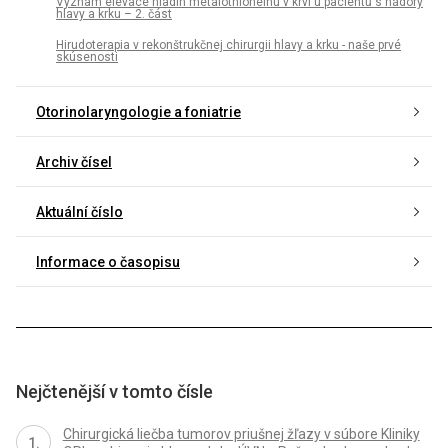
Význam elevace hladin metalothioneinu v krvi u pacientů s nádory
hlavy a krku – 2. část
Hirudoterapia v rekonštrukčnej chirurgii hlavy a krku - naše prvé
skúsenosti
Otorinolaryngologie a foniatrie
Archiv čísel
Aktuální číslo
Informace o časopisu
Nejčtenější v tomto čísle
Chirurgická liečba tumorov priušnej žľazy v súbore Kliniky