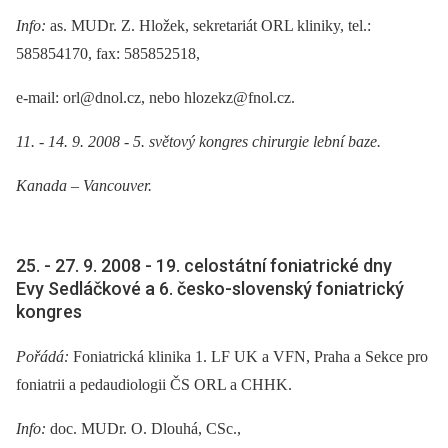
Info:
as. MUDr. Z. Hložek, sekretariát ORL kliniky, tel.:
585854170, fax: 585852518,
e-mail: orl@dnol.cz, nebo hlozekz@fnol.cz.
11. -⁠ 14. 9. 2008 -⁠ 5. světový kongres chirurgie lební baze.
Kanada –⁠ Vancouver.
25. -⁠ 27. 9. 2008 -⁠ 19. celostátní foniatrické dny
Evy Sedláčkové a 6. česko-slovenský foniatrický
kongres
Pořádá:
Foniatrická klinika 1. LF UK a VFN, Praha a Sekce pro
foniatrii a pedaudiologii ČS ORL a CHHK.
Info:
doc. MUDr. O. Dlouhá, CSc.,