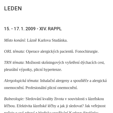
LEDEN
15. -⁠ 17. 1. 2009 -⁠ XIV. RAPPL
Místo konání:
Lázně Karlova Studánka.
ORL témata:
Operace alergických pacientů. Fonochirurgie.
TRN témata
: Možnosti skríningových vyšetření dýchacích cest,
pleurální výpotky, plicní hypertenze.
Alergologická témata
: Inhalační alergeny a spouštěče a alergická
onemocnění. Profesionální plicní onemocnění.
Balneologie:
Sledování kvality života v souvislosti s lázeňskou
léčbou. Efektivita lázeňské léčby a jak ji sledovat? Jak veřejnost
pečuje o své zdraví z hlediska využívání Karlovy Studánky.