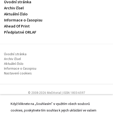
Úvodní stránka
Archiv čísel
Aktuální číslo
Informace o časopisu
Ahead Of Print
Předplatné ORLAF
Úvodní stránka
Archiv čísel
Aktuální číslo
Informace o časopisu
Nastavení cookies
© 2008-2026 MeDitorial | ISSN 1803-6597
Stránky proLékaře.cz jsou určeny výhradně odborníkům ve
zdravotnictví.
Čtěte prohlášení
a
Zásady zpracování osobních údajů
.
Když kliknete na „Souhlasím“ s využitím všech souborů
cookies, poskytnete tím souhlas k jejich ukládání ve vašem