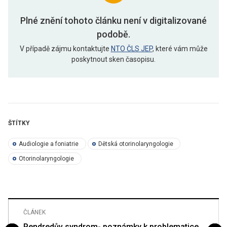
Plné znění tohoto článku není v digitalizované
podobě.
V případě zájmu kontaktujte
NTO ČLS JEP
, které vám může
poskytnout sken časopisu.
ŠTÍTKY
Audiologie a foniatrie
Dětská otorinolaryngologie
Otorinolaryngologie
ČLÁNEK
Pendredův syndrom- poznámky k problematice