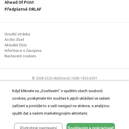
Ahead Of Print
Předplatné ORLAF
Úvodní stránka
Archiv čísel
Aktuální číslo
Informace o časopisu
Nastavení cookies
© 2008-2026 MeDitorial | ISSN 1803-6597
Stránky proLékaře.cz jsou určeny výhradně odborníkům ve
zdravotnictví.
Čtěte prohlášení
a
Zásady zpracování osobních údajů
.
Když kliknete na „Souhlasím“ s využitím všech souborů
cookies, poskytnete tím souhlas k jejich ukládání ve vašem
zařízení a pomůže to s vaší navigací na stránce, s analýzou
využití dat a našimi marketingovými aktivitami.
Podrobné nastavení
Souhlasím a pokračovat