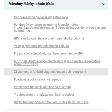
Všechny články tohoto čísla
Perforace jícnu při flexibilnígastroskopii
Pendredův syndrom- poznámky k problematice
vrozenéautosomálně recesivní percepčnínedoslýchavosti spojené
se strumou
HPV a riziko orálníhoa orofaryngeálního karcinomu
Vývoj a prevence poruch sluchu z hluku
Pravidla pro vstup do rizika hluku -srovnání se SRN
Možnosti registraceočníchpoh ybůa jejich využití v diagnostice
poruchrovnováhy
Zkušenosti s funkční diagnostikouporuch rovnováhy
Polohový a polohovací nystagmus
Parakineze hlasivek jako příčina dušnosti
Tracheostomie- analýza šestiletého období
Duplicitní neurinom lícního nervuv oblasti příušní žlázy