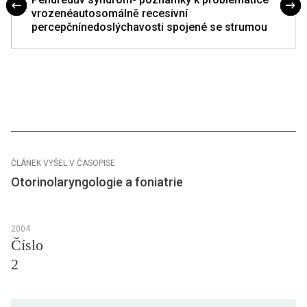
vrozenéautosomálně recesivní
percepčnínedoslýchavosti spojené se strumou
ČLÁNEK VYŠEL V ČASOPISE
Otorinolaryngologie a foniatrie
2004
Číslo
2