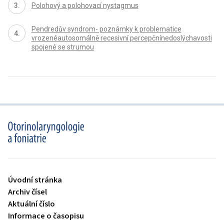
Polohový a polohovací nystagmus
Pendredův syndrom- poznámky k problematice
vrozenéautosomálně recesivní percepčnínedoslýchavosti
spojené se strumou
proLékaře.cz
Úvodní stránka
Archiv čísel
Aktuální číslo
Informace o časopisu