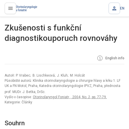
EN
proLékaře.cz
Zkušenosti s funkční
diagnostikouporuch rovnováhy
English info
Autoři: P. Vrabec; B. Lischkeová; J. Kluh; M. Holcát
Působiště autorů: Klinika otorinolaryngologie a chirurgie hlavy a krku 1. LF
UK a FN Motol, Praha, Katedra otorinolaryngologie IPVZ, Praha, přednosta
prof. MUDr. J. Betka, DrSc.
Vyšlo v časopise:
Otorinolaryngol Foniatr, , 2004, No. 2, pp. 77-79.
Kategorie: Články
Souhrn