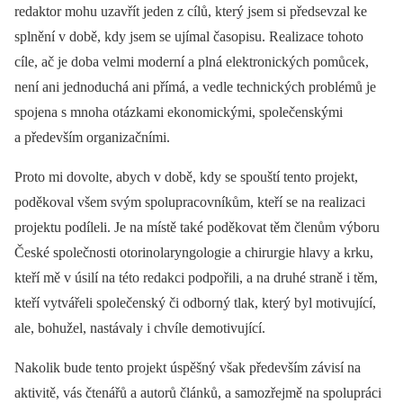
redaktor mohu uzavřít jeden z cílů, který jsem si předsevzal ke
splnění v době, kdy jsem se ujímal časopisu. Realizace tohoto
cíle, ač je doba velmi moderní a plná elektronických pomůcek,
není ani jednoduchá ani přímá, a vedle technických problémů je
spojena s mnoha otázkami ekonomickými, společenskými
a především organizačními.
Proto mi dovolte, abych v době, kdy se spouští tento projekt,
poděkoval všem svým spolupracovníkům, kteří se na realizaci
projektu podíleli. Je na místě také poděkovat těm členům výboru
České společnosti otorinolaryngologie a chirurgie hlavy a krku,
kteří mě v úsilí na této redakci podpořili, a na druhé straně i těm,
kteří vytvářeli společenský či odborný tlak, který byl motivující,
ale, bohužel, nastávaly i chvíle demotivující.
Nakolik bude tento projekt úspěšný však především závisí na
aktivitě, vás čtenářů a autorů článků, a samozřejmě na spolupráci