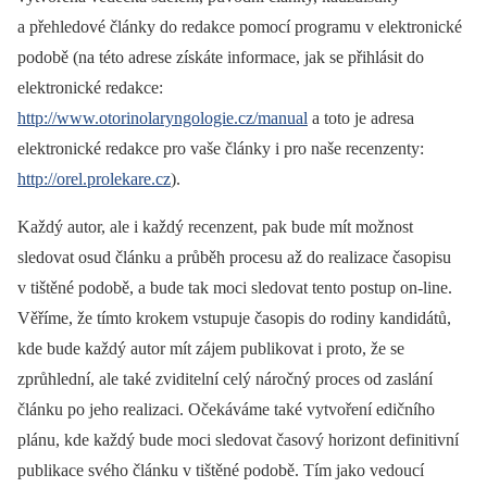
a přehledové články do redakce pomocí programu v elektronické
podobě (na této adrese získáte informace, jak se přihlásit do
elektronické redakce:
http://www.otorinolaryngologie.cz/manual
a toto je adresa
elektronické redakce pro vaše články i pro naše recenzenty:
http://orel.prolekare.cz
).
Každý autor, ale i každý recenzent, pak bude mít možnost
sledovat osud článku a průběh procesu až do realizace časopisu
v tištěné podobě, a bude tak moci sledovat tento postup on-line.
Věříme, že tímto krokem vstupuje časopis do rodiny kandidátů,
kde bude každý autor mít zájem publikovat i proto, že se
zprůhlední, ale také zviditelní celý náročný proces od zaslání
článku po jeho realizaci. Očekáváme také vytvoření edičního
plánu, kde každý bude moci sledovat časový horizont definitivní
publikace svého článku v tištěné podobě. Tím jako vedoucí