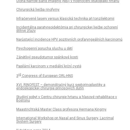
Úloha Narrow Band Imaging (NBI) v hodnocení leukoplakií hrtanu
Chirurgická liečba rinofymy
Infračervené lasery versus klasická technika při tonzilektomii
Incidentálna paratyreoidektómia pri chirurgickej liečbe ochorení
štítnej žľazy
Narůstající incidence HPV pozitivních orofaryngeálních karcinomů
Psychogenní porucha sluchu u dětí
Zánětlivý pseudotumor spánkové kosti
Papilární karcinom v mediální krční cystě
rd
3
Congress of European ORL-HNS
XVI. RINOFEST – demonštračný kurz septorinoplastiky a
endoskopickej chirurgie prínosových dutín
Studijní pobyt v Centru chirurgie hrtanu a hlasové rehabilitace v
Bostonu
Maastrichtská Master Class profesora Hermana Kingmy
International Workshop on Nasal and Sinus Surgery, Lacrimal
System Surgery