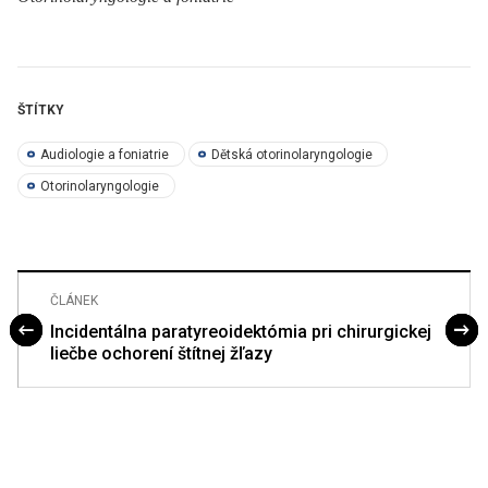
ŠTÍTKY
Audiologie a foniatrie
Dětská otorinolaryngologie
Otorinolaryngologie
ČLÁNEK
Incidentálna paratyreoidektómia pri chirurgickej
liečbe ochorení štítnej žľazy