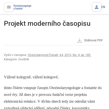
EN
proLékaře.cz
Projekt moderního časopisu
Stáhnout PDF
Vyšlo v časopise:
Otorinolaryngol Foniatr, 64, 2015, No. 4, pp. 185.
Kategorie: Úvodník
Vážené kolegyně, vážení kolegové,
tímto číslem vstupuje časopis Otorinolaryngologie a foniatrie do
nové éry. Již dnes je v provozu funkční verze projektu
elektronická redakce. V těchto dnech tedy lze odesílat vámi
vytvořená vědecká sdělení, původní články, kauzuistiky