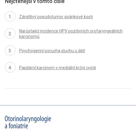
Nejčtenější v tomto čísle
Zánětlivý pseudotumor spánkové kosti
Narůstající incidence HPV pozitivních orofaryngeálních
karcinomů
Psychogenní porucha sluchu u dětí
Papilární karcinom v mediální krční cystě
proLékaře.cz