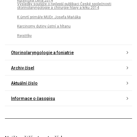
Kutvirtova cena 2014
Výsledky soutěže o nejlepší publikaci České společnosti
otorinolaryngologie a chirurgie hlavy a krku 2014
K úmrtí primáře MUDr. Josefa Maňáka
Karcinomy dutiny ústní a hltanu
Rejstříky
Otorinolaryngologie a foniatrie
Archiv čísel
Aktuální číslo
Informace o časopisu