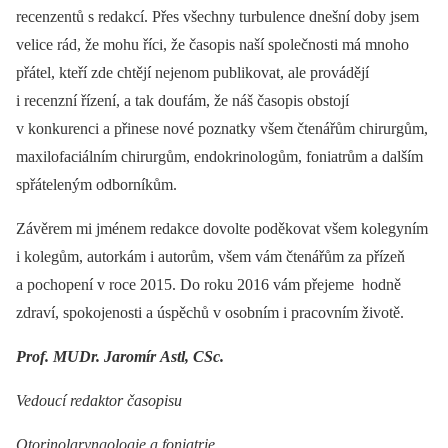
recenzentů s redakcí. Přes všechny turbulence dnešní doby jsem
velice rád, že mohu říci, že časopis naší společnosti má mnoho
přátel, kteří zde chtějí nejenom publikovat, ale provádějí
i recenzní řízení, a tak doufám, že náš časopis obstojí
v konkurenci a přinese nové poznatky všem čtenářům chirurgům,
maxilofaciálním chirurgům, endokrinologům, foniatrům a dalším
spřáteleným odborníkům.
Závěrem mi jménem redakce dovolte poděkovat všem kolegyním
i kolegům, autorkám i autorům, všem vám čtenářům za přízeň
a pochopení v roce 2015. Do roku 2016 vám přejeme hodně
zdraví, spokojenosti a úspěchů v osobním i pracovním životě.
Prof. MUDr. Jaromír Astl, CSc.
Vedoucí redaktor časopisu
Otorinolaryngologie a foniatrie